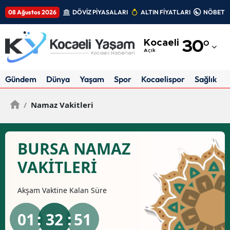
08 Ağustos 2026
DÖVİZ PİYASALARI
ALTIN FİYATLARI
NÖBETÇİ
Adana
Kocaeli
30
°
Adıyaman
Açık
Afyonkarahisar
Gündem
Dünya
Yaşam
Spor
Kocaelispor
Sağlık
Ağrı
/
Namaz Vakitleri
Amasya
Ankara
BURSA NAMAZ
Antalya
VAKİTLERİ
Artvin
Akşam
Vaktine Kalan Süre
Aydın
01
: 32 :
50
Balıkesir