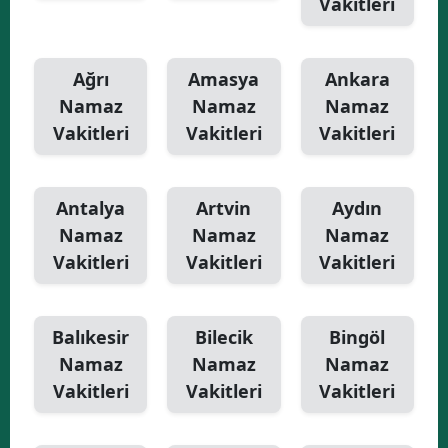
Vakitleri
Yalova
Ağrı
Amasya
Ankara
Karabük
Namaz
Namaz
Namaz
Kilis
Vakitleri
Vakitleri
Vakitleri
Osmaniye
Düzce
Antalya
Artvin
Aydın
Namaz
Namaz
Namaz
Vakitleri
Vakitleri
Vakitleri
Balıkesir
Bilecik
Bingöl
Namaz
Namaz
Namaz
Vakitleri
Vakitleri
Vakitleri