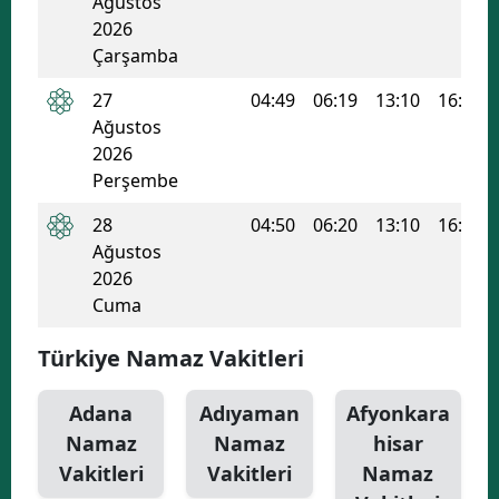
Ağustos
2026
Yozgat
Çarşamba
Zonguldak
27
04:49
06:19
13:10
16:53
Ağustos
Aksaray
2026
Bayburt
Perşembe
28
04:50
06:20
13:10
16:52
Karaman
Ağustos
Kırıkkale
2026
Cuma
Batman
Türkiye Namaz Vakitleri
Şırnak
Bartın
Adana
Adıyaman
Afyonkara
Namaz
Namaz
hisar
Ardahan
Vakitleri
Vakitleri
Namaz
Iğdır