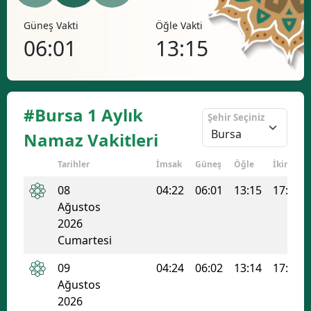
Bilecik
Öğle Vakti
İkindi Vakti
13:15
17:05
Bingöl
Bitlis
Bolu
#Bursa 1 Aylık
Şehir Seçiniz
Burdur
Namaz Vakitleri
Bursa
Tarihler
İmsak
Güneş
Öğle
İkindi
Çanakkale
08
04:22
06:01
13:15
17:05
Ağustos
Çankırı
2026
Cumartesi
Çorum
09
04:24
06:02
13:14
17:05
Denizli
Ağustos
Diyarbakır
2026