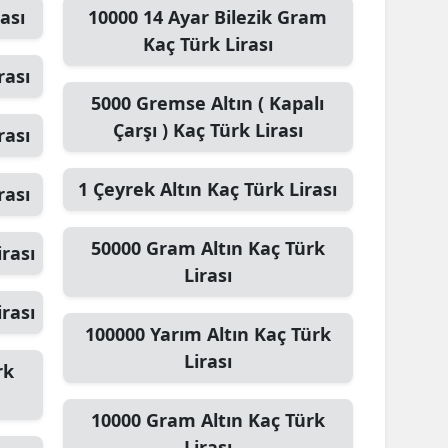
ası
10000
14 Ayar Bilezik Gram
Yozgat
Kaç Türk Lirası
rası
Zonguldak
5000
Gremse Altın ( Kapalı
Aksaray
Çarşı )
Kaç Türk Lirası
rası
Bayburt
1
Çeyrek Altın
Kaç Türk Lirası
rası
Karaman
Kırıkkale
50000
Gram Altın
Kaç Türk
rası
Lirası
Batman
rası
Şırnak
100000
Yarım Altın
Kaç Türk
Lirası
Bartın
rk
Ardahan
10000
Gram Altın
Kaç Türk
Lirası
Iğdır