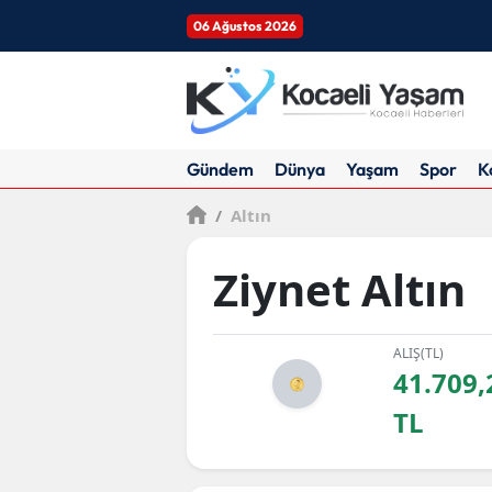
06 Ağustos 2026
Gündem
Dünya
Yaşam
Spor
K
/
Altın
Ziynet Altın
ALIŞ(TL)
41.709,
TL