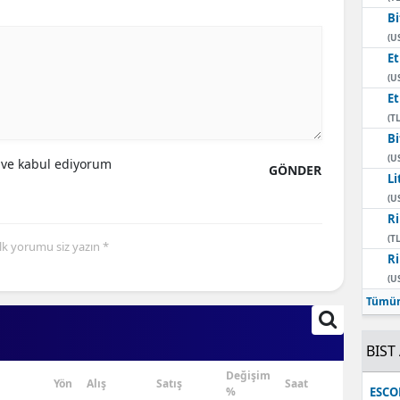
Bi
Mersin
(U
E
İstanbul
(U
İzmir
E
(TL
Kars
Bi
(U
ve kabul ediyorum
GÖNDER
Kastamonu
Li
(U
Kayseri
Ri
(TL
Kırklareli
İlk yorumu siz yazın *
Ri
(U
Kırşehir
Tümün
Kocaeli
BIST 
Konya
Değişim
Yön
Alış
Satış
Saat
Kütahya
%
ESC