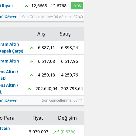
12,6668
12,6768
 Riyali
0.05
ü Göster
Son Güncellenme: 06 Ağustos 07:40
Alış
Satış
ram Altın
6.393,24
6.387,11
Kapalı Çarşı)
6.517,96
6.517,08
ram Altın
ns Altın /
4.259,76
4.259,18
USD
ns Altın /
202.793,64
202.640,04
L
Son Güncellenme: 07:41
ü Göster
to Para
Fiyat
Değişim
tcoin
3.070.007
(0.83%)
)