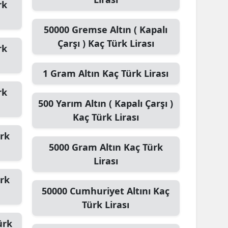
rk
Yalova
50000
Gremse Altın ( Kapalı
Karabük
Çarşı )
Kaç Türk Lirası
rk
Kilis
1
Gram Altın
Kaç Türk Lirası
Osmaniye
rk
500
Yarım Altın ( Kapalı Çarşı )
Düzce
Kaç Türk Lirası
rk
5000
Gram Altın
Kaç Türk
Lirası
rk
50000
Cumhuriyet Altını
Kaç
Türk Lirası
ürk