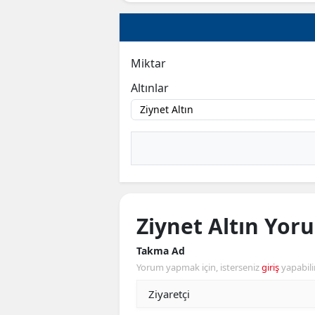
Miktar
Altınlar
Ziynet Altın Yoru
Takma Ad
Yorum yapmak için, isterseniz
giriş
yapabili