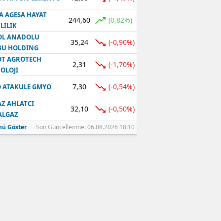
A AGESA HAYAT
244,60
(0,82%)
LILIK
OL ANADOLU
35,24
(-0,90%)
BU HOLDING
T AGROTECH
2,31
(-1,70%)
OLOJI
7,30
(-0,54%)
 ATAKULE GMYO
Z AHLATCI
32,10
(-0,50%)
ALGAZ
ü Göster
Son Güncellenme: 06.08.2026 18:10