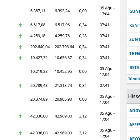
05 Ağu -
Malatya
6.387,11
6.393,24
0,00
GUN
17:04
Manisa
6.517,08
6.517,96
0,34
07:41
KEN
Kahramanmaraş
4.259,18
4.259,76
0,28
07:41
SUN
202.640,04
202.793,64
0,34
07:41
Mardin
TKFE
10.427,32
10.656,87
0,34
07:41
Muğla
BETA
05 Ağu -
10.219,38
10.452,95
0,00
Muş
17:04
Tümün
20.789,48
21.313,74
0,34
07:41
Nevşehir
Hisse
05 Ağu -
20.374,89
20.905,90
0,00
Niğde
17:04
ADGY
Ordu
05 Ağu -
42.336,00
42.969,00
3,12
17:04
AEFE
Rize
05 Ağu -
42.336,00
42.969,00
3,12
17:04
Sakarya
AFYO