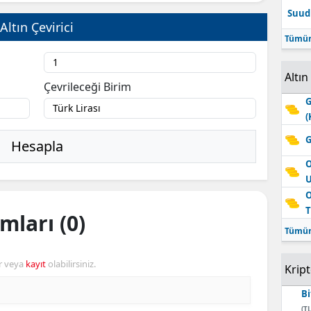
Suudi
Edirne
Altın Çevirici
Tümün
Elazığ
Erzincan
Altın
Çevrileceği Birim
G
Erzurum
(
Eskişehir
G
Hesapla
Gaziantep
O
Giresun
O
T
mları (0)
Gümüşhane
Tümün
Hakkari
r veya
kayıt
olabilirsiniz.
Krip
Hatay
Bi
Isparta
(TL