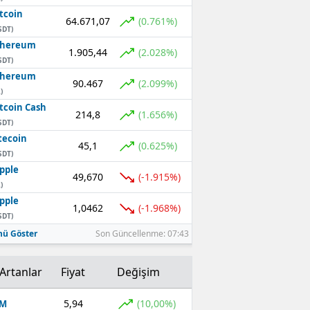
tcoin
64.671,07
(0.761%)
SDT)
thereum
1.905,44
(2.028%)
SDT)
thereum
90.467
(2.099%)
)
tcoin Cash
214,8
(1.656%)
SDT)
tecoin
45,1
(0.625%)
SDT)
pple
49,670
(-1.915%)
)
pple
1,0462
(-1.968%)
SDT)
ü Göster
Son Güncellenme: 07:43
Artanlar
Fiyat
Değişim
5,94
(10,00%)
OM