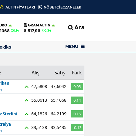
ALTIN FİYATLARI
NÖBETÇİ ECZANELER
URO
GRAM ALTIN
Ara
,1068
6.517,96
%0.14
% 0,34
akika
MENÜ
z
Alış
Satış
Fark
ikan
47,5808
47,6042
0.05
ı
55,0613
55,1068
0.14
64,1826
64,2199
z Sterlini
0.16
tralya
33,5138
33,5435
-0.13
ı