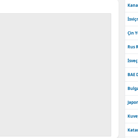
Kana
Bilecik
İsviç
Bingöl
Bitlis
Çin 
Bolu
Rus R
Burdur
İsve
Bursa
BAE 
Çanakkale
Bulga
Çankırı
Japon
Çorum
Kuve
Denizli
Katar
Diyarbakır