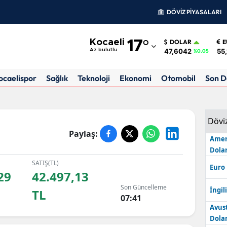
DÖVİZ PİYASALARI
Adana
Kocaeli
17
°
DOLAR
E
Adıyaman
47,6042
55
Az bulutlu
%0.05
Afyonkarahisar
ocaelispor
Sağlık
Teknoloji
Ekonomi
Otomobil
Son D
Ağrı
Amasya
Dövi
Paylaş:
Ankara
Amer
Dolar
Antalya
SATIŞ(TL)
Euro
29
42.497,13
Artvin
Son Güncelleme
İngili
TL
Aydın
07:41
Avus
Balıkesir
Dolar