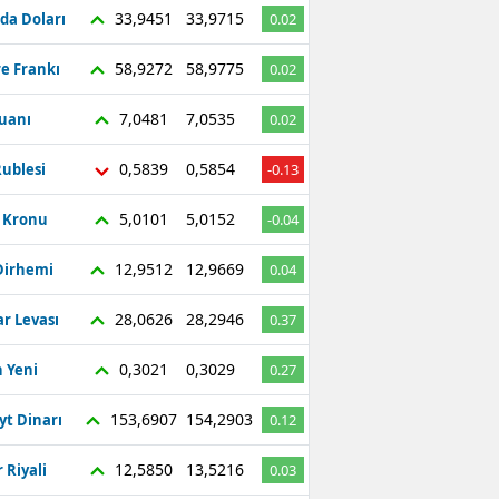
33,9451
33,9715
da Doları
0.02
58,9272
58,9775
re Frankı
0.02
7,0481
7,0535
Yuanı
0.02
0,5839
0,5854
ublesi
-0.13
5,0101
5,0152
ç Kronu
-0.04
12,9512
12,9669
Dirhemi
0.04
28,0626
28,2946
r Levası
0.37
0,3021
0,3029
 Yeni
0.27
153,6907
154,2903
yt Dinarı
0.12
12,5850
13,5216
 Riyali
0.03