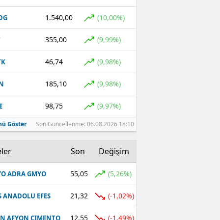
1.540,00
(10,00%)
DG
355,00
(9,99%)
T
46,74
(9,98%)
TK
185,10
(9,98%)
N
98,75
(9,97%)
E
ü Göster
Son Güncellenme: 06.08.2026 18:10
ler
Son
Değişim
55,05
(5,26%)
O ADRA GMYO
21,32
(-1,02%)
S ANADOLU EFES
12,55
(-1,49%)
N AFYON CIMENTO