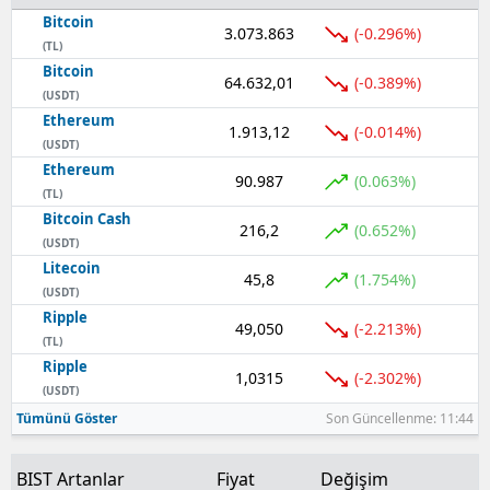
Bitcoin
3.073.863
(-0.296%)
(TL)
Bitcoin
64.632,01
(-0.389%)
(USDT)
Ethereum
1.913,12
(-0.014%)
(USDT)
Ethereum
90.987
(0.063%)
(TL)
Bitcoin Cash
216,2
(0.652%)
(USDT)
Litecoin
45,8
(1.754%)
(USDT)
Ripple
49,050
(-2.213%)
(TL)
Ripple
1,0315
(-2.302%)
(USDT)
Tümünü Göster
Son Güncellenme: 11:44
BIST Artanlar
Fiyat
Değişim