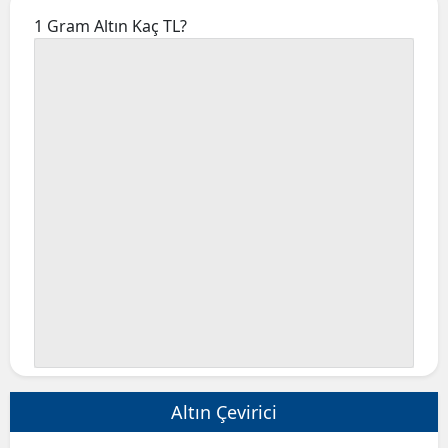
Bilecik
1 Gram Altın Kaç TL?
Bingöl
Bitlis
Bolu
Burdur
Bursa
Çanakkale
Çankırı
Çorum
Denizli
Altın Çevirici
Diyarbakır