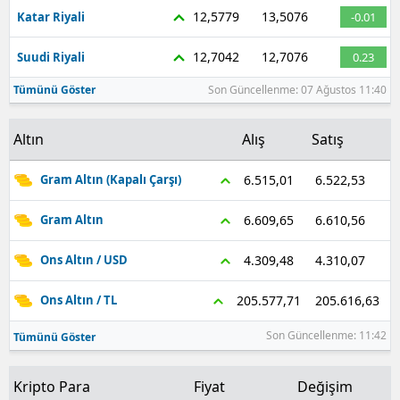
12,5779
13,5076
Katar Riyali
-0.01
12,7042
12,7076
Suudi Riyali
0.23
Tümünü Göster
Son Güncellenme: 07 Ağustos 11:40
Altın
Alış
Satış
6.522,53
6.515,01
Gram Altın (Kapalı Çarşı)
6.610,56
6.609,65
Gram Altın
4.310,07
4.309,48
Ons Altın / USD
205.616,63
205.577,71
Ons Altın / TL
Son Güncellenme: 11:42
Tümünü Göster
Kripto Para
Fiyat
Değişim