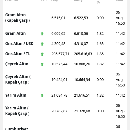
%
Malatya
06
Gram Altın
6.515,01
6.522,53
0,00
Aug -
(Kapalı Çarşı)
Manisa
16:50
Kahramanmaraş
Gram Altın
6.609,65
6.610,56
1,82
11:42
Ons Altın / USD
4.309,48
4.310,07
1,65
11:42
Mardin
Ons Altın / TL
205.577,71
205.616,63
1,85
11:42
Muğla
Çeyrek Altın
10.575,44
10.808,26
1,82
11:42
Muş
06
Çeyrek Altın (
10.424,01
10.664,34
0,00
Aug -
Nevşehir
Kapalı Çarşı )
16:50
Niğde
Yarım Altın
21.084,78
21.616,51
1,82
11:42
Ordu
06
Yarım Altın (
20.782,87
21.328,68
0,00
Aug -
Kapalı Çarşı )
Rize
16:50
06
Sakarya
Cumhuriyet