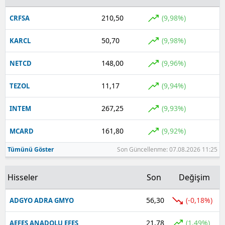
210,50
(9,98%)
CRFSA
50,70
(9,98%)
KARCL
148,00
(9,96%)
NETCD
11,17
(9,94%)
TEZOL
267,25
(9,93%)
INTEM
161,80
(9,92%)
MCARD
Tümünü Göster
Son Güncellenme: 07.08.2026 11:25
Hisseler
Son
Değişim
56,30
(-0,18%)
ADGYO ADRA GMYO
21,78
(1,49%)
AEFES ANADOLU EFES