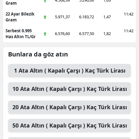
Gram
Yozgat
22 Ayar Bilezik
11:42
5.971,37
6.183,72
1,47
Gram
Zonguldak
Serbest 0.995
11:42
6.576,60
6.577,50
1,82
Has Altın TL/Gr
Aksaray
Bayburt
Bunlara da göz atın
Karaman
1
Ata Altın ( Kapalı Çarşı )
Kaç Türk Lirası
Kırıkkale
Batman
10
Ata Altın ( Kapalı Çarşı )
Kaç Türk Lirası
Şırnak
20
Ata Altın ( Kapalı Çarşı )
Kaç Türk Lirası
Bartın
50
Ata Altın ( Kapalı Çarşı )
Kaç Türk Lirası
Ardahan
Iğdır