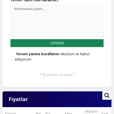
Mersin
İstanbul
İzmir
Kars
GÖNDER
Kastamonu
Yorum yazma kurallarını
okudum ve kabul
ediyorum
Kayseri
Kırklareli
* İlk yorumu siz yazın *
Kırşehir
Kocaeli
Fiyatlar
Konya
Kütahya
Değişim
Altınlar
Yön
Alış
Satış
Saat