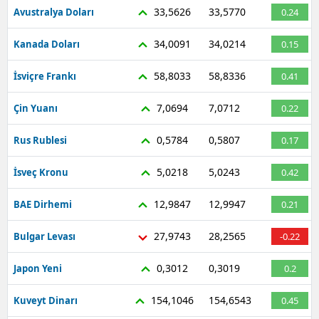
33,5626
33,5770
Avustralya Doları
0.24
34,0091
34,0214
Kanada Doları
0.15
58,8033
58,8336
İsviçre Frankı
0.41
7,0694
7,0712
Çin Yuanı
0.22
0,5784
0,5807
Rus Rublesi
0.17
5,0218
5,0243
İsveç Kronu
0.42
12,9847
12,9947
BAE Dirhemi
0.21
27,9743
28,2565
Bulgar Levası
-0.22
0,3012
0,3019
Japon Yeni
0.2
154,1046
154,6543
Kuveyt Dinarı
0.45