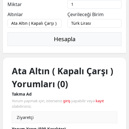
Miktar
Edirne
Altınlar
Çevrileceği Birim
Elazığ
Erzincan
Hesapla
Erzurum
Eskişehir
Gaziantep
Ata Altın ( Kapalı Çarşı )
Giresun
Yorumları (0)
Gümüşhane
Takma Ad
Yorum yapmak için, isterseniz
giriş
yapabilir veya
kayıt
Hakkari
olabilirsiniz.
Hatay
Isparta
Yorum Yazın (500 Karakter)