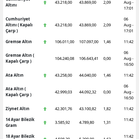
43.218,00
43.869,00
2,09
Aug -
Altını
17:01
Samsun
Cumhuriyet
06
Siirt
Altını ( Kapalı
43.218,00
43.869,00
2,09
Aug -
Çarşı )
17:01
Sinop
Gremse Altın
106.011,00
107.097,00
1,46
11:42
Sivas
06
Gremse Altın (
104.240,08
106.643,41
0,00
Aug -
Kapalı Çarşı )
Tekirdağ
16:50
Tokat
Ata Altın
43.258,00
44.040,00
1,46
11:42
06
Trabzon
Ata Altın (
42.999,03
44.092,32
0,00
Aug -
Kapalı Çarşı )
16:50
Tunceli
Ziynet Altın
42.301,76
43.100,82
1,82
11:42
Şanlıurfa
14 Ayar Bilezik
11:42
3.585,92
4.789,80
1,31
Uşak
Gram
18 Ayar Bilezik
11:42
Van
4.508,39
5.290,00
1,63