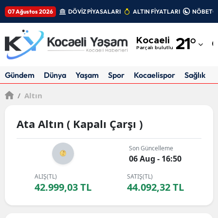
07 Ağustos 2026
DÖVİZ PİYASALARI
ALTIN FİYATLARI
NÖBETÇİ
Adana
Kocaeli
21
°
Adıyaman
Parçalı bulutlu
Afyonkarahisar
Gündem
Dünya
Yaşam
Spor
Kocaelispor
Sağlık
Ağrı
/
Altın
Amasya
Ata Altın ( Kapalı Çarşı )
Ankara
Son Güncelleme
Antalya
06 Aug - 16:50
Artvin
ALIŞ(TL)
SATIŞ(TL)
42.999,03 TL
44.092,32 TL
Aydın
Balıkesir