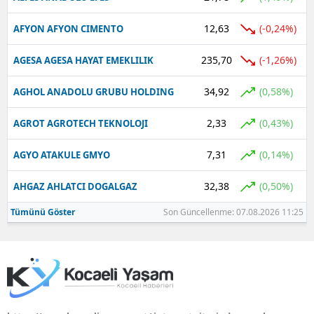
12,63
(-0,24%)
AFYON AFYON CIMENTO
235,70
(-1,26%)
AGESA AGESA HAYAT EMEKLILIK
34,92
(0,58%)
AGHOL ANADOLU GRUBU HOLDING
2,33
(0,43%)
AGROT AGROTECH TEKNOLOJI
7,31
(0,14%)
AGYO ATAKULE GMYO
32,38
(0,50%)
AHGAZ AHLATCI DOGALGAZ
Tümünü Göster
Son Güncellenme: 07.08.2026 11:25