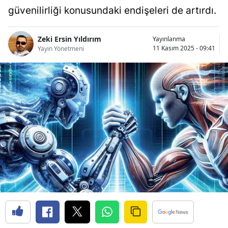
güvenilirliği konusundaki endişeleri de artırdı.
Bilecik
Bingöl
Zeki Ersin Yıldırım
Yayınlanma
11 Kasım 2025 - 09:41
Yayın Yönetmeni
Bitlis
Bolu
Burdur
Bursa
Çanakkale
Çankırı
Çorum
Denizli
Diyarbakır