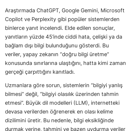
Mersin
Araştırmada ChatGPT, Google Gemini, Microsoft
Copilot ve Perplexity gibi popüler sistemlerden
İstanbul
binlerce yanıt incelendi. Elde edilen sonuçlar,
İzmir
yanıtların yüzde 45’inde ciddi hata, çelişki ya da
Kars
bağlam dışı bilgi bulunduğunu gösterdi. Bu
veriler, yapay zekanın “doğru bilgi üretme”
Kastamonu
konusunda sınırlarına ulaştığını, hatta kimi zaman
Kayseri
gerçeği çarpıttığını kanıtladı.
Kırklareli
Uzmanlara göre sorun, sistemlerin “bilgiyi yanlış
Kırşehir
bilmesi” değil, “bilgiyi olasılık üzerinden tahmin
etmesi”. Büyük dil modelleri (LLM), internetteki
Kocaeli
devasa verilerden öğrenerek en olası kelime
Konya
dizilimini üretir. Bu nedenle, bilgi eksikliğinde
Kütahya
durmak yerine, tahmini ve bazen uydurma veriler