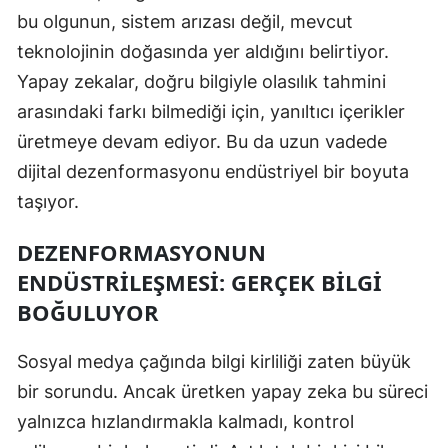
bu olgunun, sistem arızası değil, mevcut
Samsun
teknolojinin doğasında yer aldığını belirtiyor.
Siirt
Yapay zekalar, doğru bilgiyle olasılık tahmini
arasındaki farkı bilmediği için, yanıltıcı içerikler
Sinop
üretmeye devam ediyor. Bu da uzun vadede
Sivas
dijital dezenformasyonu endüstriyel bir boyuta
Tekirdağ
taşıyor.
Tokat
DEZENFORMASYONUN
ENDÜSTRILEŞMESI: GERÇEK BILGI
Trabzon
BOĞULUYOR
Tunceli
Sosyal medya çağında bilgi kirliliği zaten büyük
Şanlıurfa
bir sorundu. Ancak üretken yapay zeka bu süreci
Uşak
yalnızca hızlandırmakla kalmadı, kontrol
Van