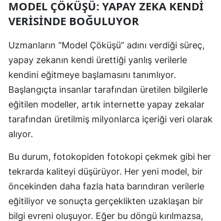
MODEL ÇÖKÜŞÜ: YAPAY ZEKA KENDI
VERISINDE BOĞULUYOR
Yalova
Karabük
Uzmanların “Model Çöküşü” adını verdiği süreç,
yapay zekanın kendi ürettiği yanlış verilerle
Kilis
kendini eğitmeye başlamasını tanımlıyor.
Osmaniye
Başlangıçta insanlar tarafından üretilen bilgilerle
Düzce
eğitilen modeller, artık internette yapay zekalar
tarafından üretilmiş milyonlarca içeriği veri olarak
alıyor.
Bu durum, fotokopiden fotokopi çekmek gibi her
tekrarda kaliteyi düşürüyor. Her yeni model, bir
öncekinden daha fazla hata barındıran verilerle
eğitiliyor ve sonuçta gerçeklikten uzaklaşan bir
bilgi evreni oluşuyor. Eğer bu döngü kırılmazsa,