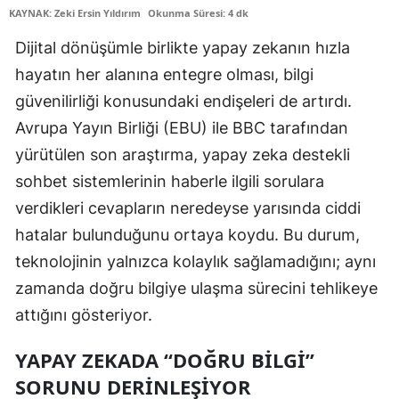
KAYNAK: Zeki Ersin Yıldırım
Okunma Süresi: 4 dk
Edirne
Dijital dönüşümle birlikte yapay zekanın hızla
Elazığ
hayatın her alanına entegre olması, bilgi
Erzincan
güvenilirliği konusundaki endişeleri de artırdı.
Avrupa Yayın Birliği (EBU) ile BBC tarafından
Erzurum
yürütülen son araştırma, yapay zeka destekli
Eskişehir
sohbet sistemlerinin haberle ilgili sorulara
Gaziantep
verdikleri cevapların neredeyse yarısında ciddi
hatalar bulunduğunu ortaya koydu. Bu durum,
Giresun
teknolojinin yalnızca kolaylık sağlamadığını; aynı
Gümüşhane
zamanda doğru bilgiye ulaşma sürecini tehlikeye
Hakkari
attığını gösteriyor.
Hatay
YAPAY ZEKADA “DOĞRU BILGI”
SORUNU DERINLEŞIYOR
Isparta