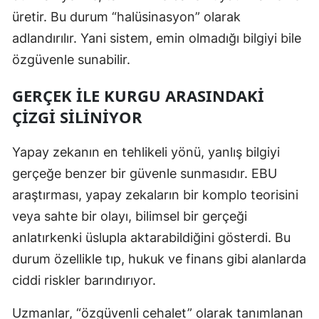
üretir. Bu durum “halüsinasyon” olarak
Malatya
adlandırılır. Yani sistem, emin olmadığı bilgiyi bile
Manisa
özgüvenle sunabilir.
Kahramanmaraş
GERÇEK ILE KURGU ARASINDAKI
Mardin
ÇIZGI SILINIYOR
Muğla
Yapay zekanın en tehlikeli yönü, yanlış bilgiyi
Muş
gerçeğe benzer bir güvenle sunmasıdır. EBU
araştırması, yapay zekaların bir komplo teorisini
Nevşehir
veya sahte bir olayı, bilimsel bir gerçeği
Niğde
anlatırkenki üslupla aktarabildiğini gösterdi. Bu
Ordu
durum özellikle tıp, hukuk ve finans gibi alanlarda
ciddi riskler barındırıyor.
Rize
Uzmanlar, “özgüvenli cehalet” olarak tanımlanan
Sakarya