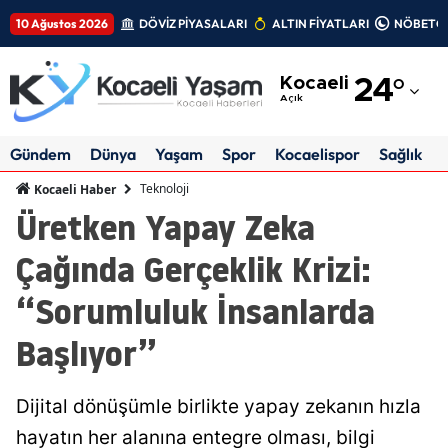
10 Ağustos 2026
DÖVİZ PİYASALARI
ALTIN FİYATLARI
NÖBETÇİ
Adana
Kocaeli
24
°
Adıyaman
Açık
Afyonkarahisar
Gündem
Dünya
Yaşam
Spor
Kocaelispor
Sağlık
Ağrı
Teknoloji
Kocaeli Haber
Üretken Yapay Zeka
Amasya
Çağında Gerçeklik Krizi:
Ankara
“Sorumluluk İnsanlarda
Antalya
Başlıyor”
Artvin
Aydın
Dijital dönüşümle birlikte yapay zekanın hızla
Balıkesir
hayatın her alanına entegre olması, bilgi