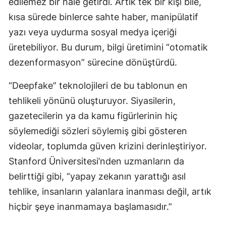
edilemez bir hale getirdi. Artık tek bir kişi bile,
kısa sürede binlerce sahte haber, manipülatif
Yozgat
yazı veya uydurma sosyal medya içeriği
Zonguldak
üretebiliyor. Bu durum, bilgi üretimini “otomatik
Aksaray
dezenformasyon” sürecine dönüştürdü.
Bayburt
“Deepfake” teknolojileri de bu tablonun en
tehlikeli yönünü oluşturuyor. Siyasilerin,
Karaman
gazetecilerin ya da kamu figürlerinin hiç
Kırıkkale
söylemediği sözleri söylemiş gibi gösteren
Batman
videolar, toplumda güven krizini derinleştiriyor.
Stanford Üniversitesi’nden uzmanların da
Şırnak
belirttiği gibi, “yapay zekanın yarattığı asıl
Bartın
tehlike, insanların yalanlara inanması değil, artık
Ardahan
hiçbir şeye inanmamaya başlamasıdır.”
Iğdır