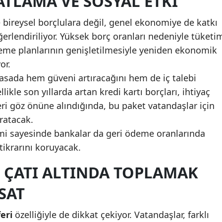
TLAMA VE SOSYAL ETKI
Malatya
 bireysel borçlulara değil, genel ekonomiye de katkı
erlendiriliyor. Yüksek borç oranları nedeniyle tüketi
Manisa
eme planlarının genişletilmesiyle yeniden ekonomik
Kahramanmaraş
or.
Mardin
sada hem güveni artıracağını hem de iç talebi
llikle son yıllarda artan kredi kartı borçları, ihtiyaç
Muğla
leri göz önüne alındığında, bu paket vatandaşlar için
Muş
aratacak.
temi sayesinde bankalar da geri ödeme oranlarında
Nevşehir
tikrarını koruyacak.
Niğde
 ÇATI ALTINDA TOPLAMAK
Ordu
SAT
Rize
eri
özelliğiyle de dikkat çekiyor. Vatandaşlar, farklı
Sakarya