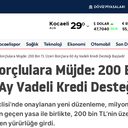
DÖVİZ PİYASALARI
Adana
Kocaeli
29
°
DOLAR
E
Adıyaman
47,7040
55
Açık
%0.15
Afyonkarahisar
ocaelispor
Sağlık
Teknoloji
Ekonomi
Otomobil
Son D
Ağrı
rçlulara Müjde: 200 Bin TL Üzeri Borçlara 60 Ay Vadeli Kredi Desteği Başladı!
rçlulara Müjde: 200 B
Amasya
Ankara
Ay Vadeli Kredi Desteğ
Antalya
Artvin
clisi’nde onaylanan yeni düzenleme, milyo
Aydın
 geçen yasa ile birlikte, 200 bin TL’nin üz
en yürürlüğe girdi.
Balıkesir