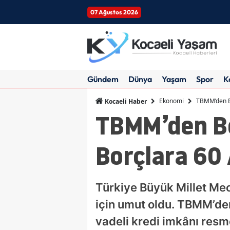
07 Ağustos 2026
Gündem
Dünya
Yaşam
Spor
K
Ekonomi
TBMM’den Bo
Kocaeli Haber
TBMM’den Bo
Borçlara 60 
Türkiye Büyük Millet Me
için umut oldu. TBMM’den
vadeli kredi imkânı resm