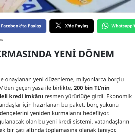
Edirne
Elazığ
Facebook'ta Paylaş
X'de Paylaş
Whatsapp'
Erzincan
dk
Erzurum
IRMASINDA YENI DÖNEM
Eskişehir
Gaziantep
nde onaylanan yeni düzenleme, milyonlarca borçlu
Giresun
’den geçen yasa ile birlikte,
200 bin TL’nin
Gümüşhane
deli kredi imkânı
resmen yürürlüğe girdi. Ekonomik
andaşlar için hazırlanan bu paket, borç yükünü
Hakkari
 dengelerini yeniden kurmalarını hedefliyor.
Hatay
ulanacak olan bu yeni kredi sistemi, vatandaşların
tek bir çatı altında toplamasına olanak tanıyor.
Isparta