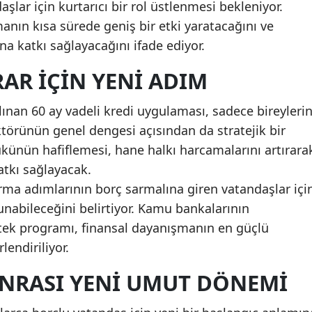
şlar için kurtarıcı bir rol üstlenmesi bekleniyor.
nın kısa sürede geniş bir etki yaratacağını ve
Yozgat
na katkı sağlayacağını ifade ediyor.
Zonguldak
RAR İÇIN YENI ADIM
Aksaray
ınan 60 ay vadeli kredi uygulaması, sadece bireyleri
Bayburt
törünün genel dengesi açısından da stratejik bir
Karaman
künün hafiflemesi, hane halkı harcamalarını artırara
tkı sağlayacak.
Kırıkkale
rma adımlarının borç sarmalına giren vatandaşlar içi
Batman
nabileceğini belirtiyor. Kamu bankalarının
Şırnak
ek programı, finansal dayanışmanın en güçlü
lendiriliyor.
Bartın
NRASI YENI UMUT DÖNEMI
Ardahan
Iğdır