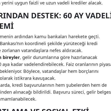
 yerini uygun faizli ve uzun vadeli krediler alacak.
Mersin
NDAN DESTEK: 60 AY VADEL
İstanbul
EMI
İzmir
menin ardından kamu bankaları harekete geçti.
Kars
Bankası’nın koordineli şekilde yürüteceği kredi
Kastamonu
 zorlanan vatandaşlara nefes aldıracak.
n bireyler
, gelir durumlarına göre hazırlanacak
Kayseri
0 aya kadar vadelendirebilecek. Faiz oranlarının piyas
Kırklareli
 bekleniyor. Böylece, vatandaşlar hem borçlarını
olarak istikrara kavuşacak.
Kırşehir
larda, kredi başvurularının hem şubelerden hem de
Kocaeli
rinden alınacağı bildirildi. Başvuru süreci, gelir belges
 tamamlanabilecek.
Konya
Kütahya