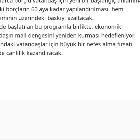
arca borçlu vatandaş için yeni bir başlangıç anlamın
eki borçların 60 aya kadar yapılandırılması, hem
Yalova
eminin üzerindeki baskıyı azaltacak.
Karabük
e başlatılan bu programla birlikte, ekonomik
ndaşın mali dengesini yeniden kurması hedefleniyor.
Kilis
ndaki vatandaşlar için büyük bir nefes alma fırsatı
Osmaniye
e canlılık kazandıracak.
Düzce