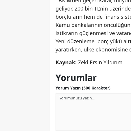
TBMM’den geçen karar, milyonl
geliyor. 200 bin TL’nin üzerind
borçluların hem de finans sist
Kamu bankalarının öncülüğünd
istikrarın güçlenmesi ve vata
Yeni düzenleme, borç yükü altı
yaratırken, ülke ekonomisine d
Kaynak:
Zeki Ersin Yıldırım
Yorumlar
Yorum Yazın (500 Karakter)