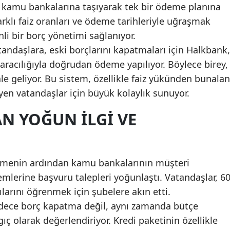
 kamu bankalarına taşıyarak tek bir ödeme planına
Samsun
arklı faiz oranları ve ödeme tarihleriyle uğraşmak
i bir borç yönetimi sağlanıyor.
Siirt
andaşlara, eski borçlarını kapatmaları için Halkbank,
Sinop
aracılığıyla doğrudan ödeme yapılıyor. Böylece birey,
le geliyor. Bu sistem, özellikle faiz yükünden bunalan
Sivas
yen vatandaşlar için büyük kolaylık sunuyor.
Tekirdağ
N YOĞUN İLGI VE
Tokat
Trabzon
emenin ardından kamu bankalarının müşteri
Tunceli
temlerine başvuru talepleri yoğunlaştı. Vatandaşlar, 6
Şanlıurfa
tılarını öğrenmek için şubelere akın etti.
sadece borç kapatma değil, aynı zamanda bütçe
Uşak
ç olarak değerlendiriyor. Kredi paketinin özellikle
Van