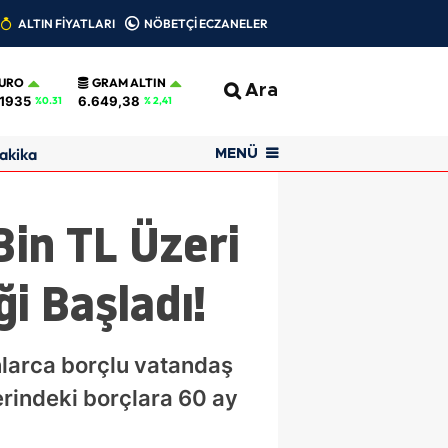
ALTIN FİYATLARI
NÖBETÇİ ECZANELER
URO
GRAM ALTIN
Ara
,1935
6.649,38
%0.31
% 2,41
akika
MENÜ
in TL Üzeri
i Başladı!
nlarca borçlu vatandaş
erindeki borçlara 60 ay