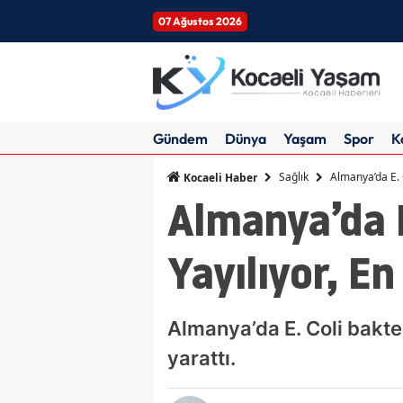
07 Ağustos 2026
Gündem
Dünya
Yaşam
Spor
K
Sağlık
Almanya’da E. C
Kocaeli Haber
Almanya’da E
Yayılıyor, E
Almanya’da E. Coli bakter
yarattı.