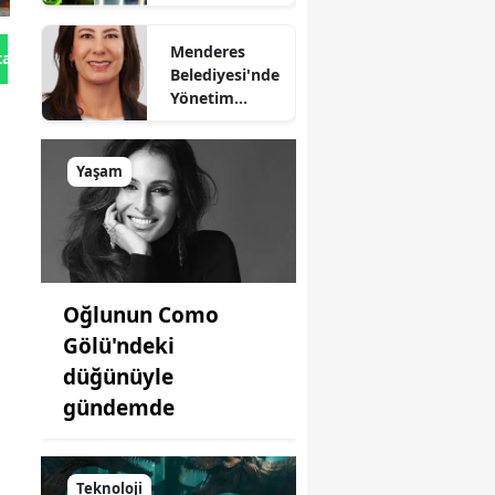
sağlıyor
Menderes
tan Gönder
Belediyesi'nde
Yönetim
Kimde?
Yaşam
Oğlunun Como
Gölü'ndeki
düğünüyle
gündemde
Teknoloji