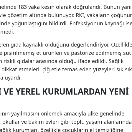
nelinde 183 vaka kesin olarak doğrulandı. Bunun yanı
Malatya
siyle gözetim altında bulunuyor. RKI, vakaların çoğunu
Manisa
rinde yoğunlaştığını bildirdi. Enfeksiyonun kaynağı is
emedi.
Kahramanmaraş
en gıda kaynaklı olduğunu değerlendiriyor. Özellikl
Mardin
ce pişirilmemiş et ürünleri ve pastörize edilmemiş süt
Muğla
n riskli gıdalar arasında olduğu ifade edildi. Sağlık
 dikkat etmeleri, çiğ etle temas eden yüzeyleri sık sık
Muş
a uyardı.
Nevşehir
I VE YEREL KURUMLARDAN YENI
Niğde
Ordu
gının yayılmasını önlemek amacıyla ülke genelinde
Rize
 okullar ve bakım evleri gibi toplu yaşam alanlarında
sağlık kurumları, özellikle çocukların el temizliğine
Sakarya