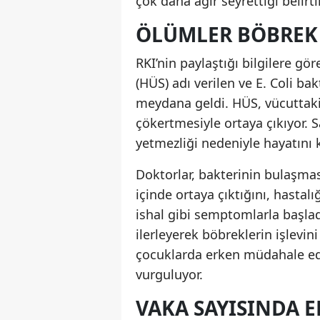
çok daha ağır seyrettiği belirtil
ÖLÜMLER BÖBREK
RKI’nin paylaştığı bilgilere g
(HÜS) adı verilen ve E. Coli b
meydana geldi. HÜS, vücuttaki
çökertmesiyle ortaya çıkıyor. S
yetmezliği nedeniyle hayatını ka
Doktorlar, bakterinin bulaşması
içinde ortaya çıktığını, hastalı
ishal gibi semptomlarla başladı
ilerleyerek böbreklerin işlevi
çocuklarda erken müdahale ed
vurguluyor.
VAKA SAYISINDA E