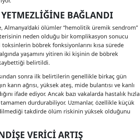
iyor.
Mersin
 YETMEZLIĞINE BAĞLANDI
İstanbul
öre, Almanya’daki ölümler “hemolitik üremik sendrom”
İzmir
akterisinin neden olduğu bir komplikasyon sonucu
 toksinlerin böbrek fonksiyonlarını kısa sürede
Kars
algında yaşamını yitiren iki kişinin de böbrek
Kastamonu
ybettiği belirtildi.
Kayseri
ndan sonra ilk belirtilerin genellikle birkaç gün
ğın karın ağrısı, yüksek ateş, mide bulantısı ve kanlı
Kırklareli
ğını ifade ediyor. Ancak bazı vakalarda hastalık hızla
Kırşehir
ni tamamen durdurabiliyor. Uzmanlar, özellikle küçük
ilmediği takdirde ölüm riskinin yüksek olduğunu
Kocaeli
Konya
NDIŞE VERICI ARTIŞ
Kütahya