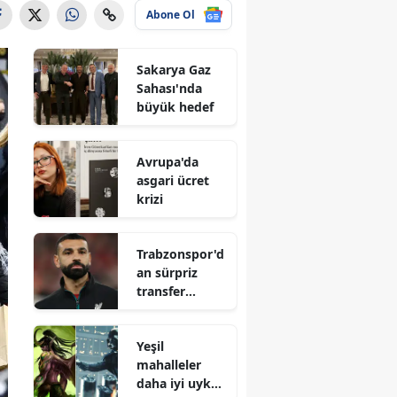
Abone Ol
Sakarya Gaz
Sahası'nda
büyük hedef
Avrupa'da
asgari ücret
krizi
Trabzonspor'd
an sürpriz
transfer
hamlesi
Yeşil
mahalleler
daha iyi uyku