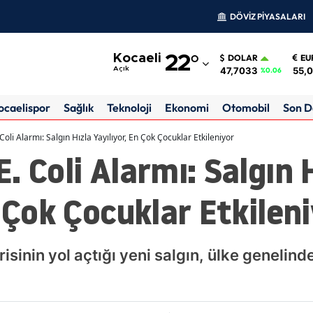
DÖVİZ PİYASALARI
Adana
Kocaeli
22
°
DOLAR
EU
Adıyaman
47,7033
55,
Açık
%0.06
Afyonkarahisar
ocaelispor
Sağlık
Teknoloji
Ekonomi
Otomobil
Son D
Ağrı
oli Alarmı: Salgın Hızla Yayılıyor, En Çok Çocuklar Etkileniyor
. Coli Alarmı: Salgın 
Amasya
Ankara
n Çok Çocuklar Etkilen
Antalya
Artvin
isinin yol açtığı yeni salgın, ülke genelind
Aydın
Balıkesir