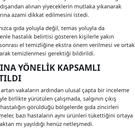
 dışarıdan alınan yiyeceklerin mutlaka yıkanarak
Samsun
rına azami dikkat edilmesini istedi.
Siirt
alnızca gıda yoluyla değil, temas yoluyla da
Sinop
enle hastalık belirtisi gösteren kişilerle yakın
sonrası el temizliğine ekstra önem verilmesi ve ortak
Sivas
arak temizlenmesi gerektiği bildirildi.
Tekirdağ
INA YÖNELIK KAPSAMLI
Tokat
TILDI
Trabzon
artan vakaların ardından ulusal çapta bir inceleme
Tunceli
yle birlikte yürütülen çalışmada, salgının çıkış
hastalığın görüldüğü bölgelerde gıda zincirleri
Şanlıurfa
meler, bazı hastaların aynı ürünleri tükettiğini ortaya
Uşak
naktan mı yayıldığı henüz netleşmedi.
Van