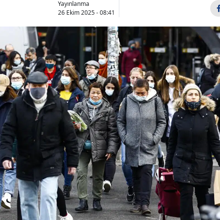
Yayınlanma
Bilecik
26 Ekim 2025 - 08:41
Bingöl
Bitlis
Bolu
Burdur
Bursa
Çanakkale
Çankırı
Çorum
Denizli
Diyarbakır