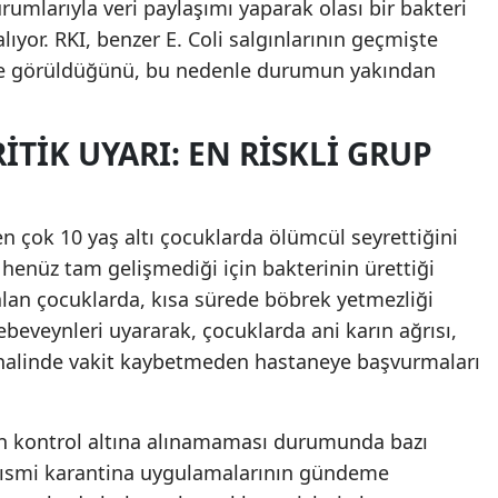
kurumlarıyla veri paylaşımı yaparak olası bir bakteri
yor. RKI, benzer E. Coli salgınlarının geçmişte
Yozgat
e de görüldüğünü, bu nedenle durumun yakından
Zonguldak
Aksaray
ITIK UYARI: EN RISKLI GRUP
Bayburt
Karaman
en çok 10 yaş altı çocuklarda ölümcül seyrettiğini
ri henüz tam gelişmediği için bakterinin ürettiği
Kırıkkale
alan çocuklarda, kısa sürede böbrek yetmezliği
Batman
i, ebeveynleri uyararak, çocuklarda ani karın ağrısı,
i halinde vakit kaybetmeden hastaneye başvurmaları
Şırnak
Bartın
nın kontrol altına alınamaması durumunda bazı
Ardahan
a kısmi karantina uygulamalarının gündeme
Iğdır