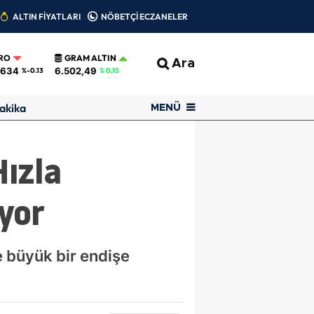
ALTIN FİYATLARI
NÖBETÇİ ECZANELER
RO
GRAM ALTIN
Ara
0634
6.502,49
%-0.13
% 0,15
akika
MENÜ
Hızla
iyor
e büyük bir endişe