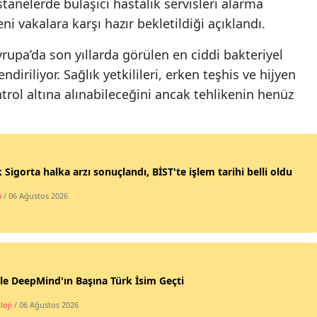
stanelerde bulaşıcı hastalık servisleri alarma
eni vakalara karşı hazır bekletildiği açıklandı.
Yalova
vrupa’da son yıllarda görülen en ciddi bakteriyel
Karabük
ndiriliyor. Sağlık yetkilileri, erken teşhis ve hijyen
Kilis
trol altına alınabileceğini ancak tehlikenin henüz
Osmaniye
Düzce
 Sigorta halka arzı sonuçlandı, BİST'te işlem tarihi belli oldu
m
/ 06 Ağustos 2026
e DeepMind'ın Başına Türk İsim Geçti
loji
/ 06 Ağustos 2026