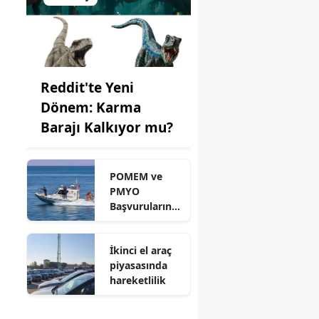
Reddit'te Yeni
Dönem: Karma
Barajı Kalkıyor mu?
POMEM ve
PMYO
Başvurularınd
a Son Durum
İkinci el araç
piyasasında
hareketlilik