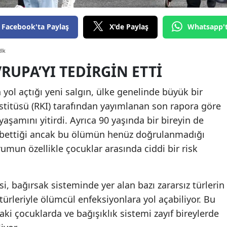
Edirne
Facebook'ta Paylaş
X'de Paylaş
Whatsapp'
Elazığ
dk
Erzincan
VRUPA’YI TEDIRGIN ETTI
Erzurum
 yol açtığı yeni salgın, ülke genelinde büyük bir
Eskişehir
stitüsü (RKI) tarafından yayımlanan son rapora göre
Gaziantep
yaşamını yitirdi. Ayrıca 90 yaşında bir bireyin de
kaybettiği ancak bu ölümün henüz doğrulanmadığı
Giresun
urumun özellikle çocuklar arasında ciddi bir risk
Gümüşhane
Hakkari
i, bağırsak sisteminde yer alan bazı zararsız türlerin
 türleriyle ölümcül enfeksiyonlara yol açabiliyor. Bu
Hatay
aki çocuklarda ve bağışıklık sistemi zayıf bireylerde
Isparta