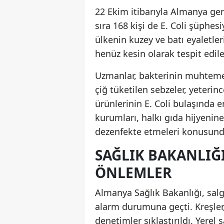
22 Ekim itibarıyla Almanya ge
sıra 168 kişi de E. Coli şüphe
ülkenin kuzey ve batı eyaletle
henüz kesin olarak tespit edil
Uzmanlar, bakterinin muhtemel
çiğ tüketilen sebzeler, yeterin
ürünlerinin E. Coli bulaşında e
kurumları, halkı gıda hijyenine
dezenfekte etmeleri konusund
SAĞLIK BAKANLIĞ
ÖNLEMLER
Almanya Sağlık Bakanlığı, sal
alarm durumuna geçti. Kreşler,
denetimler sıklaştırıldı. Yerel 