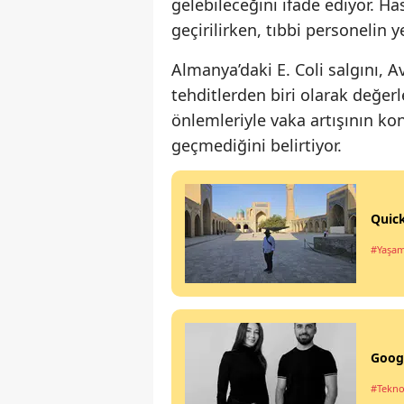
gelebileceğini ifade ediyor. Ha
geçirilirken, tıbbi personelin y
Almanya’daki E. Coli salgını, A
tehditlerden biri olarak değerle
önlemleriyle vaka artışının kon
geçmediğini belirtiyor.
Quick
#Yaşa
Googl
#Tekno