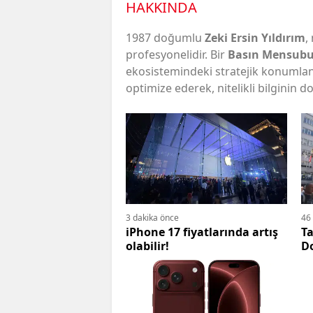
HAKKINDA
1987 doğumlu
Zeki Ersin Yıldırım
,
profesyonelidir. Bir
Basın Mensubu
ekosistemindeki stratejik konumlandı
optimize ederek, nitelikli bilginin 
3 dakika önce
46
iPhone 17 fiyatlarında artış
T
olabilir!
D