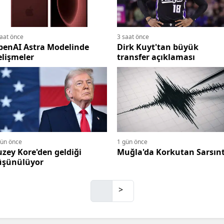
Edirne
Elazığ
saat önce
3 saat önce
penAI Astra Modelinde
Dirk Kuyt'tan büyük
Erzincan
lişmeler
transfer açıklaması
Erzurum
Eskişehir
Gaziantep
Giresun
gün önce
1 gün önce
zey Kore'den geldiği
Muğla'da Korkutan Sarsınt
Gümüşhane
üşünülüyor
Hakkari
>
Hatay
Isparta