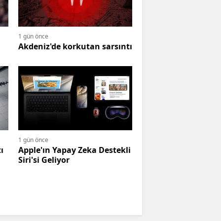
1 gün önce
Akdeniz'de korkutan sarsıntı
1 gün önce
ı
Apple'ın Yapay Zeka Destekli
Siri'si Geliyor