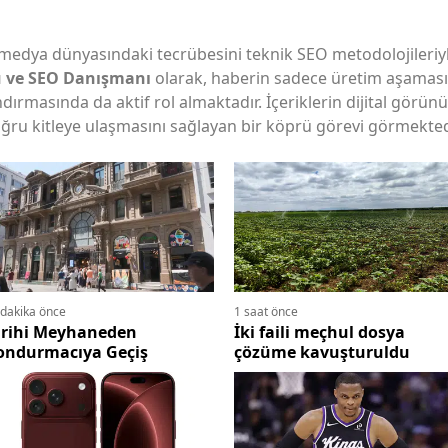
Bilecik
 medya dünyasındaki tecrübesini teknik SEO metodolojileriyle
Bingöl
 ve SEO Danışmanı
olarak, haberin sadece üretim aşamas
rmasında da aktif rol almaktadır. İçeriklerin dijital görünü
Bitlis
doğru kitleye ulaşmasını sağlayan bir köprü görevi görmekted
Bolu
Burdur
Bursa
Çanakkale
Çankırı
 dakika önce
1 saat önce
arihi Meyhaneden
İki faili meçhul dosya
Çorum
ondurmacıya Geçiş
çözüme kavuşturuldu
Denizli
Diyarbakır