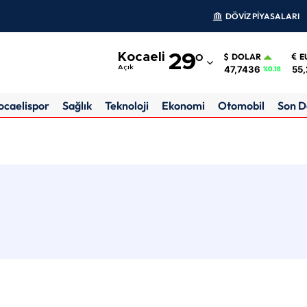
DÖVİZ PİYASALARI
Adana
Kocaeli
29
°
DOLAR
E
Adıyaman
47,7436
55,
Açık
%0.18
Afyonkarahisar
ocaelispor
Sağlık
Teknoloji
Ekonomi
Otomobil
Son D
Ağrı
Amasya
Ankara
Antalya
Artvin
Aydın
Balıkesir