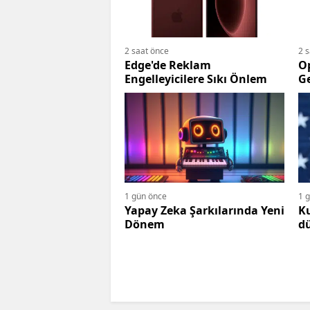
2 saat önce
2 
Edge'de Reklam
O
Engelleyicilere Sıkı Önlem
Ge
1 gün önce
1 
Yapay Zeka Şarkılarında Yeni
Ku
Dönem
d