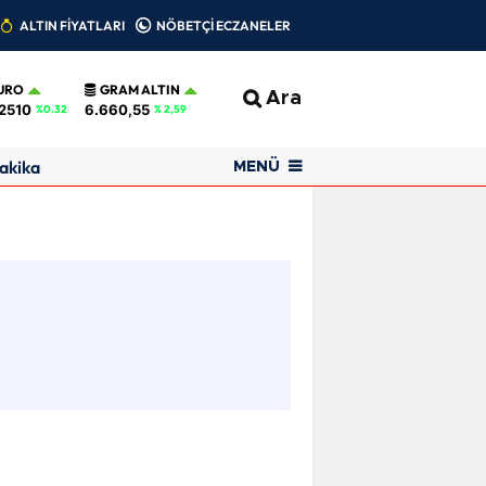
ALTIN FİYATLARI
NÖBETÇİ ECZANELER
URO
GRAM ALTIN
Ara
2510
6.660,55
%0.32
% 2,59
akika
MENÜ