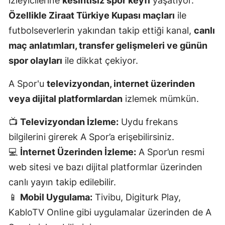
izleyicilerine
kesintisiz spor keyfi
yaşatıyor.
Özellikle Ziraat Türkiye Kupası maçları
ile
Malatya
futbolseverlerin yakından takip ettiği kanal,
canlı
Manisa
maç anlatımları, transfer gelişmeleri ve günün
Kahramanmaraş
spor olayları
ile dikkat çekiyor.
Mardin
A Spor'u
televizyondan, internet üzerinden
Muğla
veya dijital platformlardan
izlemek mümkün.
Muş
📺
Televizyondan İzleme:
Uydu frekans
bilgilerini girerek A Spor’a erişebilirsiniz.
Nevşehir
💻
İnternet Üzerinden İzleme:
A Spor’un resmi
Niğde
web sitesi ve bazı dijital platformlar üzerinden
Ordu
canlı yayın takip edilebilir.
📱
Mobil Uygulama:
Tivibu, Digiturk Play,
Rize
KabloTV Online gibi uygulamalar üzerinden de A
Sakarya