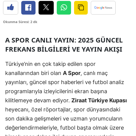
Edirne
Elazığ
Okunma Süresi: 2 dk
Erzincan
A SPOR CANLI YAYIN: 2025 GÜNCEL
Erzurum
FREKANS BILGILERI VE YAYIN AKIŞI
Eskişehir
Türkiye’nin en çok takip edilen spor
Gaziantep
kanallarından biri olan
A Spor
, canlı maç
yayınları, güncel spor haberleri ve futbol analiz
Giresun
programlarıyla izleyicilerini ekran başına
Gümüşhane
kilitlemeye devam ediyor.
Ziraat Türkiye Kupası
Hakkari
heyecanı, özel röportajlar, spor dünyasındaki
son dakika gelişmeleri ve uzman yorumcuların
Hatay
değerlendirmeleriyle, futbol başta olmak üzere
Isparta