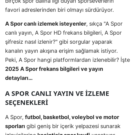
birçok spor dalına ilgi duyan sporseverlerin
Mersin
favori adreslerinden biri olmayı sürdürüyor.
İstanbul
A Spor canlı izlemek isteyenler
, sıkça "A Spor
canlı yayın, A Spor HD frekans bilgileri, A Spor
İzmir
şifresiz nasıl izlenir?" gibi sorgular yaparak
Kars
kanalın yayın akışına erişim sağlamak istiyor.
Kastamonu
Peki, A Spor hangi platformlardan izlenebilir? İşte
2025 A Spor frekans bilgileri ve yayın
Kayseri
detayları…
Kırklareli
A SPOR CANLI YAYIN VE İZLEME
Kırşehir
SEÇENEKLERI
Kocaeli
A Spor,
futbol, basketbol, voleybol ve motor
Konya
sporları
gibi geniş bir içerik yelpazesi sunarak
Kütahya