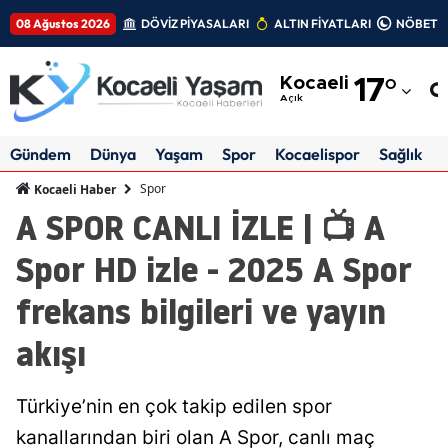
08 Ağustos 2026
DÖVİZ PİYASALARI
ALTIN FİYATLARI
NÖBETÇİ
Adana
Kocaeli
17
°
Adıyaman
Açık
Afyonkarahisar
Gündem
Dünya
Yaşam
Spor
Kocaelispor
Sağlık
Ağrı
Spor
Kocaeli Haber
A SPOR CANLI İZLE | 📺 A
Amasya
Spor HD izle - 2025 A Spor
Ankara
frekans bilgileri ve yayın
Antalya
akışı
Artvin
Aydın
Türkiye’nin en çok takip edilen spor
Balıkesir
kanallarından biri olan A Spor, canlı maç