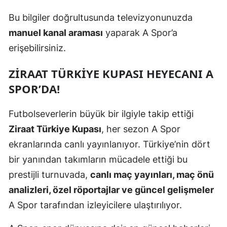
Bu bilgiler doğrultusunda televizyonunuzda
Yozgat
manuel kanal araması
yaparak A Spor’a
Zonguldak
erişebilirsiniz.
Aksaray
ZIRAAT TÜRKIYE KUPASI HEYECANI A
Bayburt
SPOR’DA!
Karaman
Futbolseverlerin büyük bir ilgiyle takip ettiği
Kırıkkale
Ziraat Türkiye Kupası
, her sezon A Spor
Batman
ekranlarında canlı yayınlanıyor. Türkiye’nin dört
bir yanından takımların mücadele ettiği bu
Şırnak
prestijli turnuvada,
canlı maç yayınları, maç önü
Bartın
analizleri, özel röportajlar ve güncel gelişmeler
A Spor tarafından izleyicilere ulaştırılıyor.
Ardahan
Iğdır