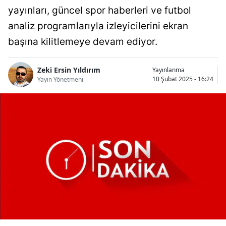
yayınları, güncel spor haberleri ve futbol
Bilecik
analiz programlarıyla izleyicilerini ekran
Bingöl
başına kilitlemeye devam ediyor.
Bitlis
Zeki Ersin Yıldırım
Yayınlanma
Bolu
10 Şubat 2025 - 16:24
Yayın Yönetmeni
Burdur
Bursa
Çanakkale
Çankırı
Çorum
Denizli
Diyarbakır