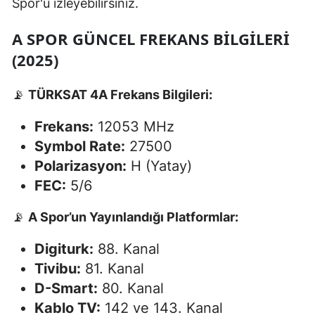
Spor'u izleyebilirsiniz.
Samsun
A SPOR GÜNCEL FREKANS BILGILERI
Siirt
(2025)
Sinop
📡
TÜRKSAT 4A Frekans Bilgileri:
Sivas
Frekans:
12053 MHz
Tekirdağ
Symbol Rate:
27500
Polarizasyon:
H (Yatay)
Tokat
FEC:
5/6
Trabzon
📡
A Spor’un Yayınlandığı Platformlar:
Tunceli
Digiturk:
88. Kanal
Şanlıurfa
Tivibu:
81. Kanal
Uşak
D-Smart:
80. Kanal
Kablo TV:
142 ve 143. Kanal
Van