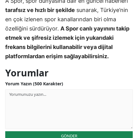
A Spor, spor dünyasına dair en güncel haberleri
tarafsız ve hızlı bir şekilde
sunarak, Türkiye’nin
Yalova
en çok izlenen spor kanallarından biri olma
Karabük
özelliğini sürdürüyor.
A Spor canlı yayınını takip
etmek ve şifresiz izlemek için yukarıdaki
Kilis
frekans bilgilerini kullanabilir veya dijital
Osmaniye
platformlardan erişim sağlayabilirsiniz.
Düzce
Yorumlar
Yorum Yazın (500 Karakter)
GÖNDER