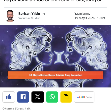
Bilecik
Berkan Yıldırım
Yayınlanma
Bingöl
19 Mayıs 2026 - 10:09
Sorumlu Müdür
Bitlis
Bolu
Burdur
Bursa
Çanakkale
Çankırı
Çorum
Denizli
Diyarbakır
Okunma Süresi: 4 dk