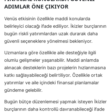
ADIMLAR ÖNE ÇIKIYOR
Samsun
Venüs
etkisinin özellikle maddi konularda
Siirt
belirleyici olacağı ifade ediliyor. İkizler burçlarının
Sinop
bugün riskli yatırımlardan uzak durarak daha
Sivas
güvenli seçeneklere yönelmesi bekleniyor.
Tekirdağ
Uzmanlara göre özellikle aile desteğiyle ilgili
Tokat
olumlu gelişmeler yaşanabilir. Maddi anlamda
alınacak desteklerin bazı projelerin hızlanmasına
Trabzon
katkı sağlayabileceği belirtiliyor. Özellikle ortak
Tunceli
yatırımlar ve aile içindeki finansal planlamalar
gündeme gelebilir.
Şanlıurfa
Uşak
Bugün bütçe düzenlemesi yapmak isteyen İkizler
burçlarının daha kontrollü davranabileceği ifade
Van