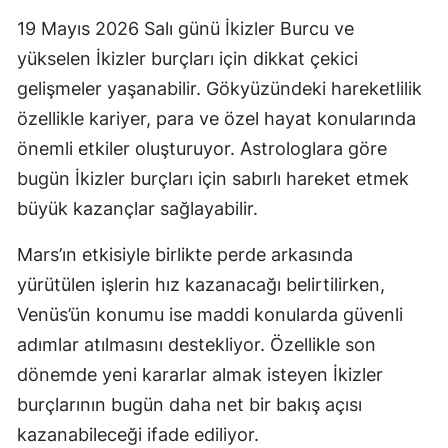
Edirne
19 Mayıs 2026 Salı günü
İkizler Burcu
ve
yükselen İkizler burçları için dikkat çekici
Elazığ
gelişmeler yaşanabilir. Gökyüzündeki hareketlilik
Erzincan
özellikle kariyer, para ve özel hayat konularında
önemli etkiler oluşturuyor. Astrologlara göre
Erzurum
bugün İkizler burçları için sabırlı hareket etmek
Eskişehir
büyük kazançlar sağlayabilir.
Gaziantep
Mars’ın etkisiyle birlikte perde arkasında
Giresun
yürütülen işlerin hız kazanacağı belirtilirken,
Gümüşhane
Venüs’ün konumu ise maddi konularda güvenli
adımlar atılmasını destekliyor. Özellikle son
Hakkari
dönemde yeni kararlar almak isteyen İkizler
Hatay
burçlarının bugün daha net bir bakış açısı
kazanabileceği ifade ediliyor.
Isparta