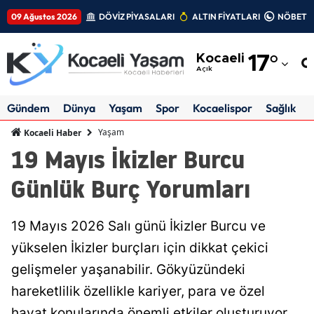
09 Ağustos 2026
DÖVİZ PİYASALARI
ALTIN FİYATLARI
NÖBETÇİ
Adana
Kocaeli
17
°
Adıyaman
Açık
Afyonkarahisar
Gündem
Dünya
Yaşam
Spor
Kocaelispor
Sağlık
Ağrı
Yaşam
Kocaeli Haber
19 Mayıs İkizler Burcu
Amasya
Günlük Burç Yorumları
Ankara
Antalya
19 Mayıs 2026 Salı günü İkizler Burcu ve
Artvin
yükselen İkizler burçları için dikkat çekici
gelişmeler yaşanabilir. Gökyüzündeki
Aydın
hareketlilik özellikle kariyer, para ve özel
Balıkesir
hayat konularında önemli etkiler oluşturuyor.