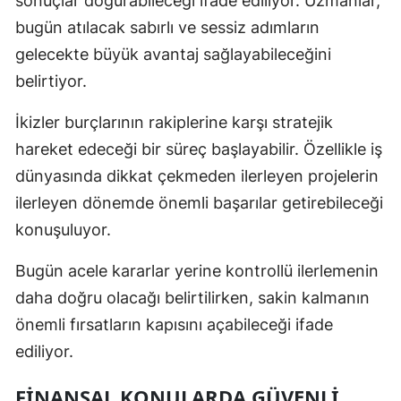
sonuçlar doğurabileceği ifade ediliyor. Uzmanlar,
bugün atılacak sabırlı ve sessiz adımların
Malatya
gelecekte büyük avantaj sağlayabileceğini
Manisa
belirtiyor.
Kahramanmaraş
İkizler burçlarının rakiplerine karşı stratejik
Mardin
hareket edeceği bir süreç başlayabilir. Özellikle iş
Muğla
dünyasında dikkat çekmeden ilerleyen projelerin
ilerleyen dönemde önemli başarılar getirebileceği
Muş
konuşuluyor.
Nevşehir
Bugün acele kararlar yerine kontrollü ilerlemenin
Niğde
daha doğru olacağı belirtilirken, sakin kalmanın
Ordu
önemli fırsatların kapısını açabileceği ifade
ediliyor.
Rize
FINANSAL KONULARDA GÜVENLI
Sakarya