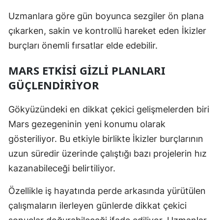
Mersin
Uzmanlara göre gün boyunca sezgiler ön plana
çıkarken, sakin ve kontrollü hareket eden İkizler
İstanbul
burçları önemli fırsatlar elde edebilir.
İzmir
MARS ETKISI GIZLI PLANLARI
Kars
GÜÇLENDIRIYOR
Kastamonu
Gökyüzündeki en dikkat çekici gelişmelerden biri
Kayseri
Mars
gezegeninin yeni konumu olarak
Kırklareli
gösteriliyor. Bu etkiyle birlikte İkizler burçlarının
uzun süredir üzerinde çalıştığı bazı projelerin hız
Kırşehir
kazanabileceği belirtiliyor.
Kocaeli
Özellikle iş hayatında perde arkasında yürütülen
Konya
çalışmaların ilerleyen günlerde dikkat çekici
Kütahya