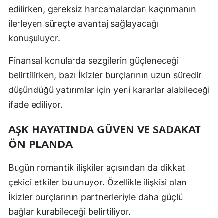
edilirken, gereksiz harcamalardan kaçınmanın
Yozgat
ilerleyen süreçte avantaj sağlayacağı
konuşuluyor.
Zonguldak
Aksaray
Finansal konularda sezgilerin güçleneceği
belirtilirken, bazı İkizler burçlarının uzun süredir
Bayburt
düşündüğü yatırımlar için yeni kararlar alabileceği
Karaman
ifade ediliyor.
Kırıkkale
AŞK HAYATINDA GÜVEN VE SADAKAT
Batman
ÖN PLANDA
Şırnak
Bugün romantik ilişkiler açısından da dikkat
Bartın
çekici etkiler bulunuyor. Özellikle ilişkisi olan
İkizler burçlarının partnerleriyle daha güçlü
Ardahan
bağlar kurabileceği belirtiliyor.
Iğdır