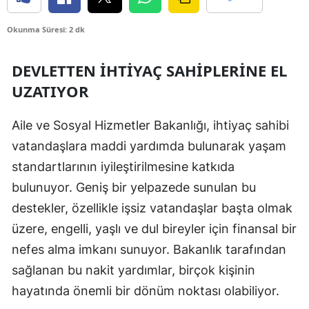
Edirne
Okunma Süresi: 2 dk
Elazığ
DEVLETTEN İHTIYAÇ SAHIPLERINE EL
Erzincan
UZATIYOR
Erzurum
Aile ve Sosyal Hizmetler Bakanlığı, ihtiyaç sahibi
Eskişehir
vatandaşlara maddi yardımda bulunarak yaşam
Gaziantep
standartlarının iyileştirilmesine katkıda
bulunuyor. Geniş bir yelpazede sunulan bu
Giresun
destekler, özellikle işsiz vatandaşlar başta olmak
Gümüşhane
üzere, engelli, yaşlı ve dul bireyler için finansal bir
Hakkari
nefes alma imkanı sunuyor. Bakanlık tarafından
sağlanan bu nakit yardımlar, birçok kişinin
Hatay
hayatında önemli bir dönüm noktası olabiliyor.
Isparta