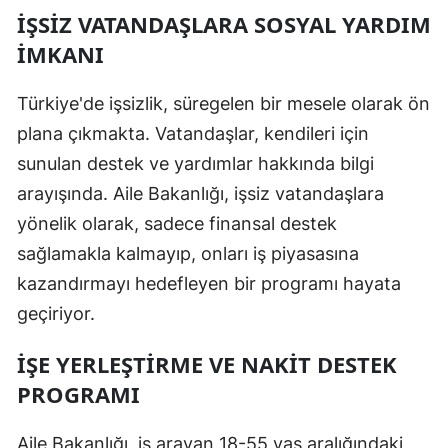
İŞSIZ VATANDAŞLARA SOSYAL YARDIM
Mersin
İMKANI
İstanbul
Türkiye'de işsizlik, süregelen bir mesele olarak ön
İzmir
plana çıkmakta. Vatandaşlar, kendileri için
Kars
sunulan destek ve yardımlar hakkında bilgi
Kastamonu
arayışında. Aile Bakanlığı, işsiz vatandaşlara
yönelik olarak, sadece finansal destek
Kayseri
sağlamakla kalmayıp, onları iş piyasasına
Kırklareli
kazandırmayı hedefleyen bir programı hayata
geçiriyor.
Kırşehir
Kocaeli
İŞE YERLEŞTIRME VE NAKIT DESTEK
PROGRAMI
Konya
Kütahya
Aile Bakanlığı, iş arayan 18-55 yaş aralığındaki