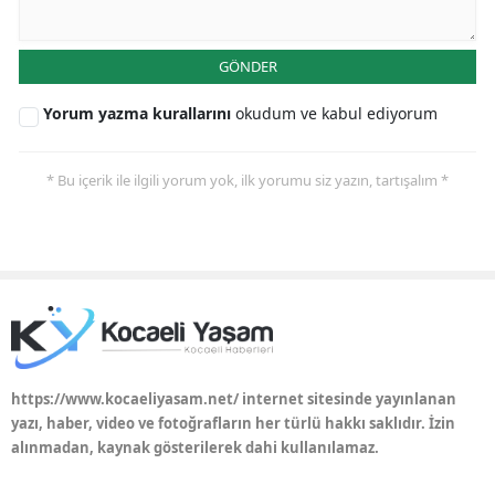
Yozgat
GÖNDER
Zonguldak
Yorum yazma kurallarını
okudum ve kabul ediyorum
Aksaray
Bayburt
* Bu içerik ile ilgili yorum yok, ilk yorumu siz yazın, tartışalım *
Karaman
Kırıkkale
Batman
Şırnak
https://www.kocaeliyasam.net/ internet sitesinde yayınlanan
Bartın
yazı, haber, video ve fotoğrafların her türlü hakkı saklıdır. İzin
alınmadan, kaynak gösterilerek dahi kullanılamaz.
Ardahan
Iğdır