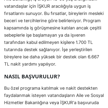
vatandaşlar için İŞKUR aracılığıyla uygun iş
Malatya
fırsatlarını sunuyor. Bu fırsatlar, bireylerin mesleki
Manisa
beceri ve tercihlerine göre belirleniyor. Program
Kahramanmaraş
kapsamında iş görüşmesine katılan ancak çeşitli
sebeplerle işe başlamayan ya da işveren
Mardin
tarafından kabul edilmeyen kişilere 1.700 TL
Muğla
tutarında destek sağlanıyor. İşe yerleştirilen
bireylere ise daha yüksek bir destek olan 6.667
Muş
TL nakit yardımı yapılıyor.
Nevşehir
NASIL BAŞVURULUR?
Niğde
Ordu
Bu özel programa katılmak ve nakit destekten
faydalanmak isteyen vatandaşların Aile ve Sosyal
Rize
Hizmetler Bakanlığına veya İŞKUR'a başvuruda
Sakarya