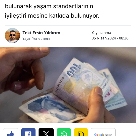
bulunarak yaşam standartlarının
Bilecik
iyileştirilmesine katkıda bulunuyor.
Bingöl
Bitlis
Zeki Ersin Yıldırım
Yayınlanma
05 Nisan 2024 - 08:36
Yayın Yönetmeni
Bolu
Burdur
Bursa
Çanakkale
Çankırı
Çorum
Denizli
Diyarbakır