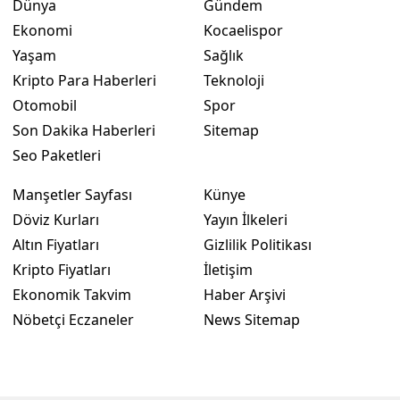
Dünya
Gündem
Ekonomi
Kocaelispor
Yalova
Yaşam
Sağlık
Karabük
Kripto Para Haberleri
Teknoloji
Otomobil
Spor
Kilis
Son Dakika Haberleri
Sitemap
Osmaniye
Seo Paketleri
Düzce
Manşetler Sayfası
Künye
Döviz Kurları
Yayın İlkeleri
Altın Fiyatları
Gizlilik Politikası
Kripto Fiyatları
İletişim
Ekonomik Takvim
Haber Arşivi
Nöbetçi Eczaneler
News Sitemap