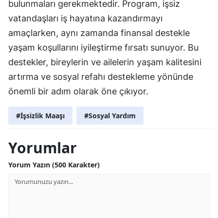
bulunmaları gerekmektedir. Program, işsiz
Samsun
vatandaşları iş hayatına kazandırmayı
amaçlarken, aynı zamanda finansal destekle
Siirt
yaşam koşullarını iyileştirme fırsatı sunuyor. Bu
Sinop
destekler, bireylerin ve ailelerin yaşam kalitesini
artırma ve sosyal refahı destekleme yönünde
Sivas
önemli bir adım olarak öne çıkıyor.
Tekirdağ
#İşsizlik Maaşı
#Sosyal Yardım
Tokat
Trabzon
Yorumlar
Tunceli
Yorum Yazın (500 Karakter)
Şanlıurfa
Uşak
Van