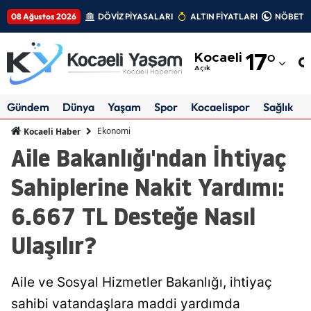
08 Ağustos 2026
DÖVİZ PİYASALARI
ALTIN FİYATLARI
NÖBETÇİ
Adana
Kocaeli
17
°
Adıyaman
Açık
Afyonkarahisar
Gündem
Dünya
Yaşam
Spor
Kocaelispor
Sağlık
Ağrı
Ekonomi
Kocaeli Haber
Aile Bakanlığı'ndan İhtiyaç
Amasya
Sahiplerine Nakit Yardımı:
Ankara
6.667 TL Desteğe Nasıl
Antalya
Ulaşılır?
Artvin
Aydın
Aile ve Sosyal Hizmetler Bakanlığı, ihtiyaç
Balıkesir
sahibi vatandaşlara maddi yardımda