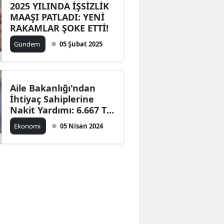
2025 YILINDA İŞSİZLİK
MAAŞI PATLADI: YENİ
RAKAMLAR ŞOKE ETTİ!
Gündem
05 Şubat 2025
Aile Bakanlığı'ndan
İhtiyaç Sahiplerine
Nakit Yardımı: 6.667 TL
Desteğe Nasıl Ulaşılır?
Ekonomi
05 Nisan 2024