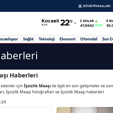
DÖVİZ PİYASALARI
Adana
Kocaeli
22
°
DOLAR
E
Adıyaman
47,6942
55,
Açık
%0.05
Afyonkarahisar
ocaelispor
Sağlık
Teknoloji
Ekonomi
Otomobil
Son D
Ağrı
Haberleri
Amasya
Ankara
aşı Haberleri
Antalya
 edenler için
İşsizlik Maaşı
ile ilgili en son gelişmeler ve so
Artvin
rı, İşsizlik Maaşı fotoğrafları ve İşsizlik Maaşı haberleri
Aydın
:24
Balıkesir