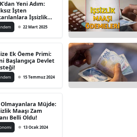
K’dan Yeni Adım:
Bilecik
ksız İşten
karılanlara İşsizlik
Bingöl
aşı Hakkı Geliyor
ündem
22 Mart 2025
Bitlis
Bolu
size Ek Öeme Primi:
Burdur
ni Başlangıça Devlet
steği!
Bursa
ündem
15 Temmuz 2024
Çanakkale
Çankırı
i Olmayanlara Müjde:
Çorum
sizlik Maaşı Zam
anı Belli Oldu!
Denizli
konomi
13 Ocak 2024
Diyarbakır