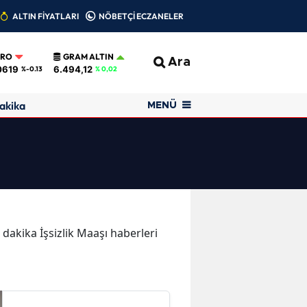
ALTIN FİYATLARI
NÖBETÇİ ECZANELER
URO
GRAM ALTIN
Ara
0619
6.494,12
%-0.13
% 0,02
akika
MENÜ
n dakika İşsizlik Maaşı haberleri