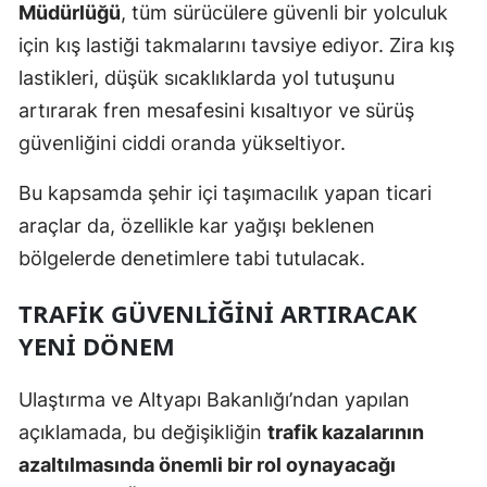
Müdürlüğü
, tüm sürücülere güvenli bir yolculuk
Samsun
için kış lastiği takmalarını tavsiye ediyor. Zira kış
lastikleri, düşük sıcaklıklarda yol tutuşunu
Siirt
artırarak fren mesafesini kısaltıyor ve sürüş
Sinop
güvenliğini ciddi oranda yükseltiyor.
Sivas
Bu kapsamda şehir içi taşımacılık yapan ticari
Tekirdağ
araçlar da, özellikle kar yağışı beklenen
bölgelerde denetimlere tabi tutulacak.
Tokat
Trabzon
TRAFIK GÜVENLIĞINI ARTIRACAK
YENI DÖNEM
Tunceli
Şanlıurfa
Ulaştırma ve Altyapı Bakanlığı’ndan yapılan
açıklamada, bu değişikliğin
trafik kazalarının
Uşak
azaltılmasında önemli bir rol oynayacağı
Van