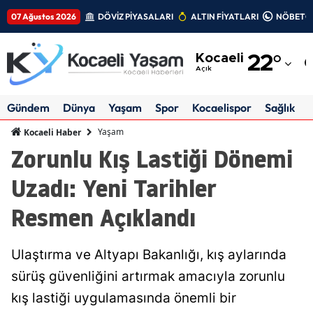
07 Ağustos 2026
DÖVİZ PİYASALARI
ALTIN FİYATLARI
NÖBETÇİ
Adana
Kocaeli
22
°
Adıyaman
Açık
Afyonkarahisar
Gündem
Dünya
Yaşam
Spor
Kocaelispor
Sağlık
Ağrı
Yaşam
Kocaeli Haber
Zorunlu Kış Lastiği Dönemi
Amasya
Uzadı: Yeni Tarihler
Ankara
Resmen Açıklandı
Antalya
Artvin
Ulaştırma ve Altyapı Bakanlığı, kış aylarında
Aydın
sürüş güvenliğini artırmak amacıyla zorunlu
kış lastiği uygulamasında önemli bir
Balıkesir