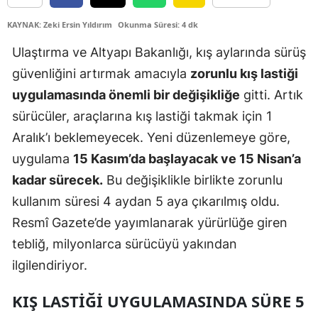
Edirne
KAYNAK: Zeki Ersin Yıldırım
Okunma Süresi: 4 dk
Elazığ
Ulaştırma ve Altyapı Bakanlığı, kış aylarında sürüş
güvenliğini artırmak amacıyla
zorunlu kış lastiği
Erzincan
uygulamasında önemli bir değişikliğe
gitti. Artık
Erzurum
sürücüler, araçlarına kış lastiği takmak için 1
Eskişehir
Aralık’ı beklemeyecek. Yeni düzenlemeye göre,
uygulama
15 Kasım’da başlayacak ve 15 Nisan’a
Gaziantep
kadar sürecek.
Bu değişiklikle birlikte zorunlu
Giresun
kullanım süresi 4 aydan 5 aya çıkarılmış oldu.
Gümüşhane
Resmî Gazete’de yayımlanarak yürürlüğe giren
tebliğ, milyonlarca sürücüyü yakından
Hakkari
ilgilendiriyor.
Hatay
KIŞ LASTIĞI UYGULAMASINDA SÜRE 5
Isparta