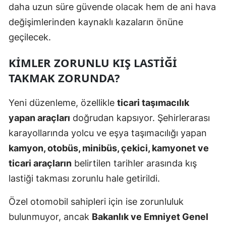
daha uzun süre güvende olacak hem de ani hava
Malatya
değişimlerinden kaynaklı kazaların önüne
Manisa
geçilecek.
Kahramanmaraş
KIMLER ZORUNLU KIŞ LASTIĞI
TAKMAK ZORUNDA?
Mardin
Muğla
Yeni düzenleme, özellikle
ticari taşımacılık
yapan araçları
doğrudan kapsıyor. Şehirlerarası
Muş
karayollarında yolcu ve eşya taşımacılığı yapan
Nevşehir
kamyon, otobüs, minibüs, çekici, kamyonet ve
Niğde
ticari araçların
belirtilen tarihler arasında kış
lastiği takması zorunlu hale getirildi.
Ordu
Özel otomobil sahipleri için ise zorunluluk
Rize
bulunmuyor, ancak
Bakanlık ve Emniyet Genel
Sakarya