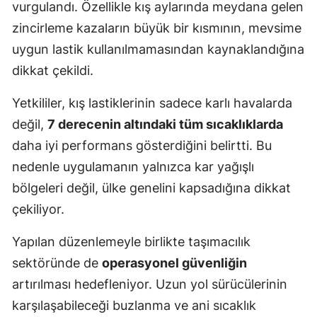
vurgulandı. Özellikle kış aylarında meydana gelen
Yozgat
zincirleme kazaların büyük bir kısmının, mevsime
uygun lastik kullanılmamasından kaynaklandığına
Zonguldak
dikkat çekildi.
Aksaray
Yetkililer, kış lastiklerinin sadece karlı havalarda
Bayburt
değil,
7 derecenin altındaki tüm sıcaklıklarda
Karaman
daha iyi performans gösterdiğini belirtti. Bu
nedenle uygulamanın yalnızca kar yağışlı
Kırıkkale
bölgeleri değil, ülke genelini kapsadığına dikkat
Batman
çekiliyor.
Şırnak
Yapılan düzenlemeyle birlikte taşımacılık
Bartın
sektöründe de
operasyonel güvenliğin
artırılması hedefleniyor. Uzun yol sürücülerinin
Ardahan
karşılaşabileceği buzlanma ve ani sıcaklık
Iğdır