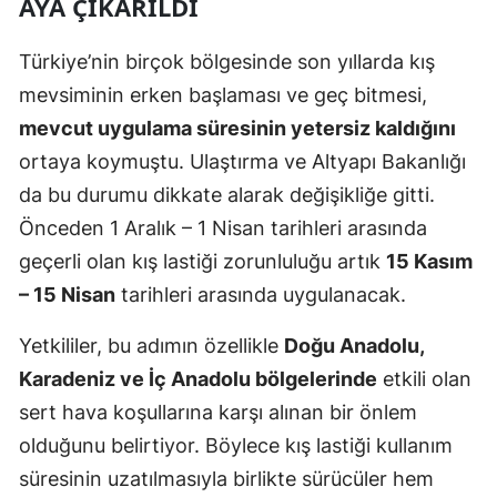
AYA ÇIKARILDI
Mersin
Türkiye’nin birçok bölgesinde son yıllarda kış
İstanbul
mevsiminin erken başlaması ve geç bitmesi,
İzmir
mevcut uygulama süresinin yetersiz kaldığını
ortaya koymuştu. Ulaştırma ve Altyapı Bakanlığı
Kars
da bu durumu dikkate alarak değişikliğe gitti.
Kastamonu
Önceden 1 Aralık – 1 Nisan tarihleri arasında
Kayseri
geçerli olan kış lastiği zorunluluğu artık
15 Kasım
– 15 Nisan
tarihleri arasında uygulanacak.
Kırklareli
Yetkililer, bu adımın özellikle
Doğu Anadolu,
Kırşehir
Karadeniz ve İç Anadolu bölgelerinde
etkili olan
Kocaeli
sert hava koşullarına karşı alınan bir önlem
Konya
olduğunu belirtiyor. Böylece kış lastiği kullanım
süresinin uzatılmasıyla birlikte sürücüler hem
Kütahya