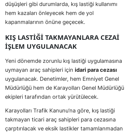
düşüşleri gibi durumlarda, kış lastiği kullanımı
Yalova
hem kazaları önleyecek hem de yol
kapanmalarının önüne geçecek.
Karabük
KIŞ LASTIĞI TAKMAYANLARA CEZAI
Kilis
İŞLEM UYGULANACAK
Osmaniye
Yeni dönemde zorunlu kış lastiği uygulamasına
Düzce
uymayan araç sahipleri için
idari para cezası
uygulanacak. Denetimler, hem Emniyet Genel
Müdürlüğü hem de Karayolları Genel Müdürlüğü
ekipleri tarafından ortak yürütülecek.
Karayolları Trafik Kanunu’na göre, kış lastiği
takmayan ticari araç sahipleri para cezasına
çarptırılacak ve eksik lastikler tamamlanmadan