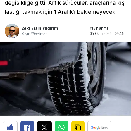
değişikliğe gitti. Artık sürücüler, araçlarına kış
Bilecik
lastiği takmak için 1 Aralık’ı beklemeyecek.
Bingöl
Zeki Ersin Yıldırım
Yayınlanma
Bitlis
05 Ekim 2025 - 09:46
Yayın Yönetmeni
Bolu
Burdur
Bursa
Çanakkale
Çankırı
Çorum
Denizli
Diyarbakır