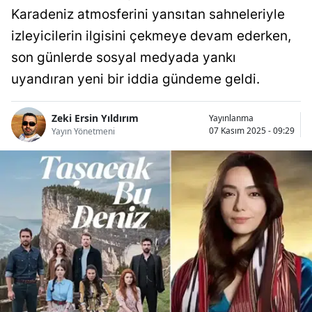
Karadeniz atmosferini yansıtan sahneleriyle
Bilecik
izleyicilerin ilgisini çekmeye devam ederken,
Bingöl
son günlerde sosyal medyada yankı
Bitlis
uyandıran yeni bir iddia gündeme geldi.
Bolu
Zeki Ersin Yıldırım
Yayınlanma
Burdur
07 Kasım 2025 - 09:29
Yayın Yönetmeni
Bursa
Çanakkale
Çankırı
Çorum
Denizli
Diyarbakır