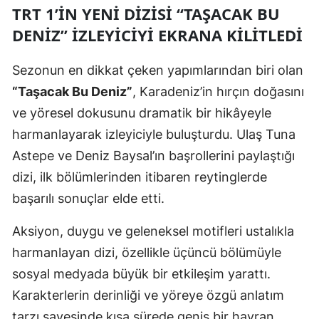
TRT 1’IN YENI DIZISI “TAŞACAK BU
Mersin
DENIZ” İZLEYICIYI EKRANA KILITLEDI
İstanbul
Sezonun en dikkat çeken yapımlarından biri olan
İzmir
“Taşacak Bu Deniz”
, Karadeniz’in hırçın doğasını
Kars
ve yöresel dokusunu dramatik bir hikâyeyle
harmanlayarak izleyiciyle buluşturdu. Ulaş Tuna
Kastamonu
Astepe ve Deniz Baysal’ın başrollerini paylaştığı
Kayseri
dizi, ilk bölümlerinden itibaren reytinglerde
Kırklareli
başarılı sonuçlar elde etti.
Kırşehir
Aksiyon, duygu ve geleneksel motifleri ustalıkla
harmanlayan dizi, özellikle üçüncü bölümüyle
Kocaeli
sosyal medyada büyük bir etkileşim yarattı.
Konya
Karakterlerin derinliği ve yöreye özgü anlatım
Kütahya
tarzı sayesinde kısa sürede geniş bir hayran