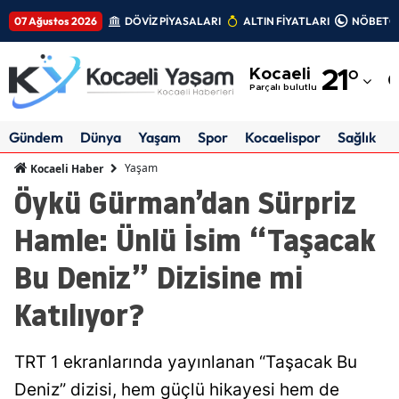
07 Ağustos 2026
DÖVİZ PİYASALARI
ALTIN FİYATLARI
NÖBETÇİ
Adana
Kocaeli
21
°
Adıyaman
Parçalı bulutlu
Afyonkarahisar
Gündem
Dünya
Yaşam
Spor
Kocaelispor
Sağlık
Ağrı
Yaşam
Kocaeli Haber
Öykü Gürman’dan Sürpriz
Amasya
Hamle: Ünlü İsim “Taşacak
Ankara
Bu Deniz” Dizisine mi
Antalya
Katılıyor?
Artvin
Aydın
TRT 1 ekranlarında yayınlanan “Taşacak Bu
Balıkesir
Deniz” dizisi, hem güçlü hikayesi hem de