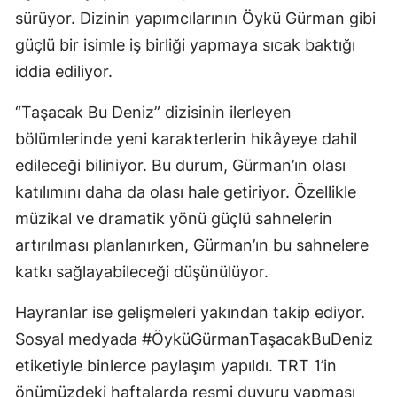
sürüyor. Dizinin yapımcılarının Öykü Gürman gibi
Yalova
güçlü bir isimle iş birliği yapmaya sıcak baktığı
iddia ediliyor.
Karabük
Kilis
“Taşacak Bu Deniz” dizisinin ilerleyen
bölümlerinde yeni karakterlerin hikâyeye dahil
Osmaniye
edileceği biliniyor. Bu durum, Gürman’ın olası
Düzce
katılımını daha da olası hale getiriyor. Özellikle
müzikal ve dramatik yönü güçlü sahnelerin
artırılması planlanırken, Gürman’ın bu sahnelere
katkı sağlayabileceği düşünülüyor.
Hayranlar ise gelişmeleri yakından takip ediyor.
Sosyal medyada #ÖyküGürmanTaşacakBuDeniz
etiketiyle binlerce paylaşım yapıldı. TRT 1’in
önümüzdeki haftalarda resmi duyuru yapması