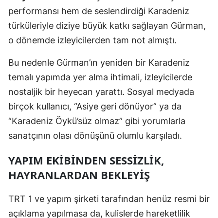
performansı hem de seslendirdiği Karadeniz
Yozgat
türküleriyle diziye büyük katkı sağlayan Gürman,
Zonguldak
o dönemde izleyicilerden tam not almıştı.
Aksaray
Bu nedenle Gürman’ın yeniden bir Karadeniz
temalı yapımda yer alma ihtimali, izleyicilerde
Bayburt
nostaljik bir heyecan yarattı. Sosyal medyada
Karaman
birçok kullanıcı, “Asiye geri dönüyor” ya da
Kırıkkale
“Karadeniz Öykü’süz olmaz” gibi yorumlarla
sanatçının olası dönüşünü olumlu karşıladı.
Batman
Şırnak
YAPIM EKIBINDEN SESSIZLIK,
HAYRANLARDAN BEKLEYIŞ
Bartın
Ardahan
TRT 1 ve yapım şirketi tarafından henüz resmi bir
açıklama yapılmasa da, kulislerde hareketlilik
Iğdır