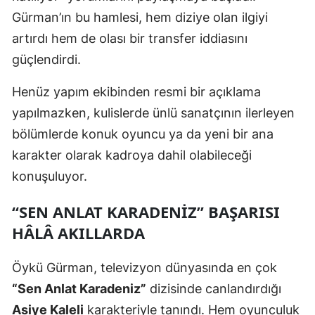
Gürman’ın bu hamlesi, hem diziye olan ilgiyi
Samsun
artırdı hem de olası bir transfer iddiasını
Siirt
güçlendirdi.
Sinop
Henüz yapım ekibinden resmi bir açıklama
Sivas
yapılmazken, kulislerde ünlü sanatçının ilerleyen
bölümlerde konuk oyuncu ya da yeni bir ana
Tekirdağ
karakter olarak kadroya dahil olabileceği
Tokat
konuşuluyor.
Trabzon
“SEN ANLAT KARADENIZ” BAŞARISI
Tunceli
HÂLÂ AKILLARDA
Şanlıurfa
Öykü Gürman, televizyon dünyasında en çok
Uşak
“Sen Anlat Karadeniz”
dizisinde canlandırdığı
Asiye Kaleli
karakteriyle tanındı. Hem oyunculuk
Van