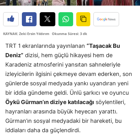
Edirne
Elazığ
Erzincan
KAYNAK: Zeki Ersin Yıldırım
Okunma Süresi: 3 dk
TRT 1 ekranlarında yayınlanan
“Taşacak Bu
Erzurum
Deniz”
dizisi, hem güçlü hikayesi hem de
Eskişehir
Karadeniz atmosferini yansıtan sahneleriyle
Gaziantep
izleyicilerin ilgisini çekmeye devam ederken, son
günlerde sosyal medyada yankı uyandıran yeni
Giresun
bir iddia gündeme geldi. Ünlü şarkıcı ve oyuncu
Gümüşhane
Öykü Gürman’ın diziye katılacağı
söylentileri,
Hakkari
hayranları arasında büyük heyecan yarattı.
Gürman’ın sosyal medyadaki bir hareketi, bu
Hatay
iddiaları daha da güçlendirdi.
Isparta