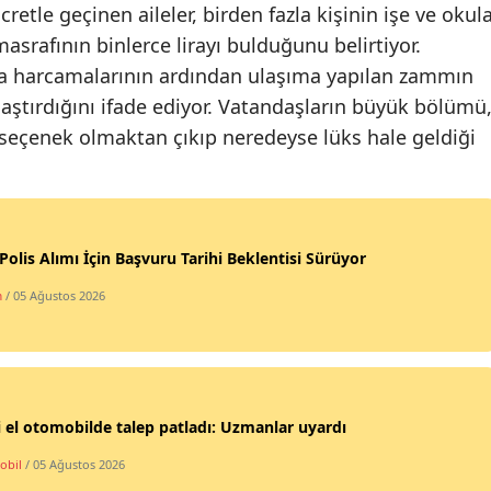
retle geçinen aileler, birden fazla kişinin işe ve okul
Yozgat
asrafının binlerce lirayı bulduğunu belirtiyor.
gıda harcamalarının ardından ulaşıma yapılan zammın
Zonguldak
laştırdığını ifade ediyor. Vatandaşların büyük bölümü
Aksaray
 seçenek olmaktan çıkıp neredeyse lüks hale geldiği
Bayburt
Karaman
Polis Alımı İçin Başvuru Tarihi Beklentisi Sürüyor
Kırıkkale
m
/ 05 Ağustos 2026
Batman
Şırnak
Bartın
i el otomobilde talep patladı: Uzmanlar uyardı
Ardahan
obil
/ 05 Ağustos 2026
Iğdır