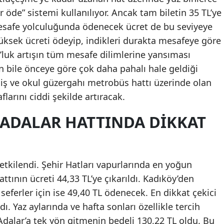
r öde” sistemi kullanılıyor. Ancak tam biletin 35 TL’ye
Malatya
mesafe yolculuğunda ödenecek ücret de bu seviyeye
Manisa
 yüksek ücreti ödeyip, indikleri durakta mesafeye göre
0’luk artışın tüm mesafe dilimlerine yansıması
Kahramanmaraş
ın bile önceye göre çok daha pahalı hale geldiği
Mardin
 iş ve okul güzergahı metrobüs hattı üzerinde olan
flarını ciddi şekilde artıracak.
Muğla
 ADALAR HATTINDA DIKKAT
Muş
Nevşehir
Niğde
tkilendi. Şehir Hatları vapurlarında en yoğun
tının ücreti 44,33 TL’ye çıkarıldı. Kadıköy’den
Ordu
seferler için ise 49,40 TL ödenecek. En dikkat çekici
Rize
ı. Yaz aylarında ve hafta sonları özellikle tercih
Adalar’a tek yön gitmenin bedeli 130,22 TL oldu. Bu
Sakarya