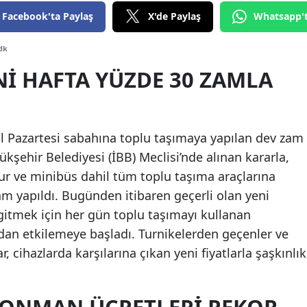
Facebook'ta Paylaş
X'de Paylaş
Whatsapp'
Edirne
Elazığ
dk
NI HAFTA YÜZDE 30 ZAMLA
Erzincan
Erzurum
Eskişehir
ül Pazartesi sabahına toplu taşımaya yapılan dev zam
kşehir Belediyesi (İBB) Meclisi’nde alınan kararla,
Gaziantep
r ve minibüs dahil tüm toplu taşıma araçlarına
Giresun
m yapıldı. Bugünden itibaren geçerli olan yeni
la gitmek için her gün toplu taşımayı kullanan
Gümüşhane
dan etkilemeye başladı. Turnikelerden geçenler ve
Hakkari
, cihazlarda karşılarına çıkan yeni fiyatlarla şaşkınlık
Hatay
Isparta