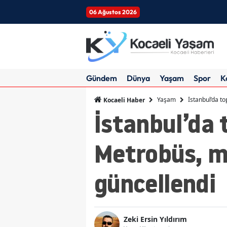
06 Ağustos 2026
Gündem
Dünya
Yaşam
Spor
K
Yaşam
İstanbul’da t
Kocaeli Haber
İstanbul’da
Metrobüs, me
güncellendi
Zeki Ersin Yıldırım