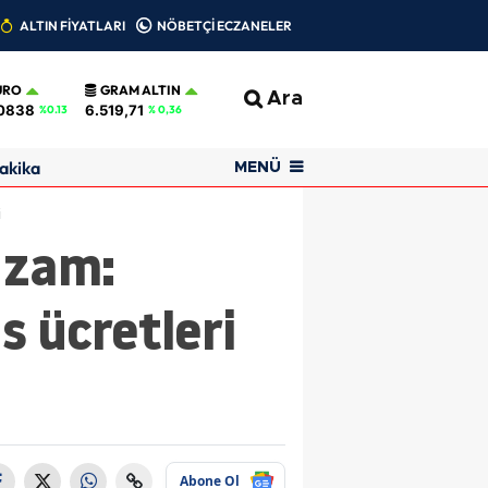
ALTIN FİYATLARI
NÖBETÇİ ECZANELER
URO
GRAM ALTIN
Ara
0838
6.519,71
%0.13
% 0,36
akika
MENÜ
i
 zam:
s ücretleri
Abone Ol