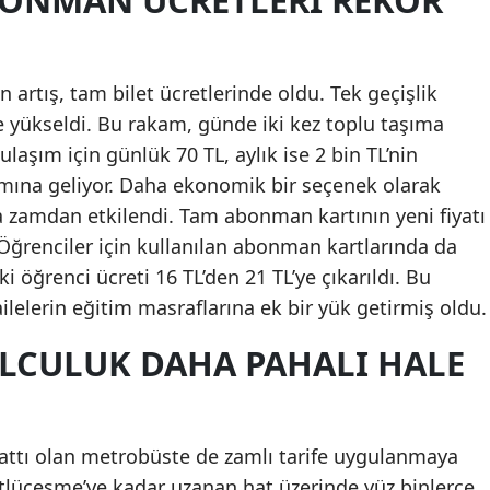
BONMAN ÜCRETLERI REKOR
Mersin
İstanbul
n artış, tam bilet ücretlerinde oldu. Tek geçişlik
İzmir
’ye yükseldi. Bu rakam, günde iki kez toplu taşıma
ulaşım için günlük 70 TL, aylık ise 2 bin TL’nin
Kars
ına geliyor. Daha ekonomik bir seçenek olarak
Kastamonu
da zamdan etkilendi. Tam abonman kartının yeni fiyatı
. Öğrenciler için kullanılan abonman kartlarında da
Kayseri
i öğrenci ücreti 16 TL’den 21 TL’ye çıkarıldı. Bu
Kırklareli
ailelerin eğitim masraflarına ek bir yük getirmiş oldu.
Kırşehir
LCULUK DAHA PAHALI HALE
Kocaeli
Konya
attı olan metrobüste de zamlı tarife uygulanmaya
Kütahya
tlüçeşme’ye kadar uzanan hat üzerinde yüz binlerce