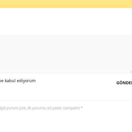
Yalova
Karabük
Kilis
Osmaniye
Düzce
e kabul ediyorum
GÖNDE
 ilgili yorum yok, ilk yorumu siz yazın, tartışalım *