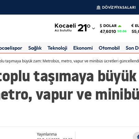
DÖVİZ PİYASALARI
Adana
Kocaeli
21
°
DOLAR
E
Adıyaman
47,6010
55,
Az bulutlu
%0.06
Afyonkarahisar
ocaelispor
Sağlık
Teknoloji
Ekonomi
Otomobil
Son D
Ağrı
oplu taşımaya büyük zam: Metrobüs, metro, vapur ve minibüs ücretleri güncellend
 toplu taşımaya büyük
Amasya
Ankara
tro, vapur ve minibü
Antalya
Artvin
Aydın
Balıkesir
Yayınlanma