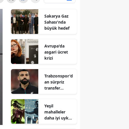
Sakarya Gaz
Sahası'nda
büyük hedef
Avrupa'da
asgari ücret
krizi
Trabzonspor'd
an sürpriz
transfer
hamlesi
Yeşil
mahalleler
daha iyi uyku
sağlıyor