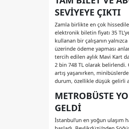
TAM BILET VE A
SEVIYEYE ÇIKTI
Zamla birlikte en çok hissedile
elektronik biletin fiyatı 35 TL
kullanan bir çalışanın yalnızca 
üzerinde ödeme yapması anlam
tercih edilen aylık Mavi Kart 
2 bin 748 TL olarak belirlendi
artış yaşanırken, minibüslerdek
durum, özellikle düşük gelirli 
METROBÜSTE YO
GELDI
İstanbul’un en yoğun ulaşım h
başladı. Beylikdüzü’nden Söğü