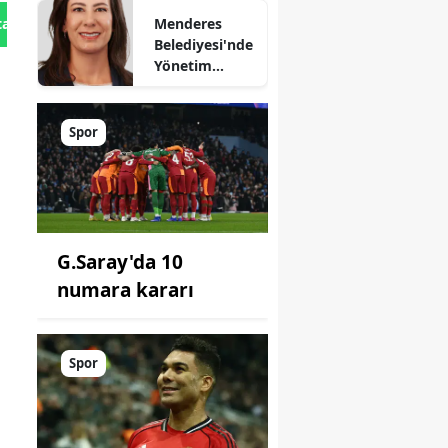
Menderes
tan Gönder
Belediyesi'nde
Yönetim
Kimde?
Spor
G.Saray'da 10
numara kararı
Spor