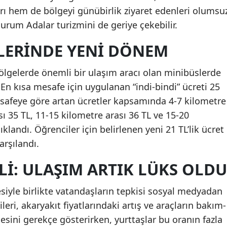
rı hem de bölgeyi günübirlik ziyaret edenleri olumsu
Samsun
durum Adalar turizmini de geriye çekebilir.
Siirt
ELERINDE YENI DÖNEM
Sinop
ölgelerde önemli bir ulaşım aracı olan minibüslerde
Sivas
 En kısa mesafe için uygulanan “indi-bindi” ücreti 25
esafeye göre artan ücretler kapsamında 4-7 kilometre
Tekirdağ
sı 35 TL, 11-15 kilometre arası 36 TL ve 15-20
Tokat
klandı. Öğrenciler için belirlenen yeni 21 TL’lik ücret
Trabzon
arşılandı.
Tunceli
LI: ULAŞIM ARTIK LÜKS OLDU
Şanlıurfa
siyle birlikte vatandaşların tepkisi sosyal medyadan
Uşak
ileri, akaryakıt fiyatlarındaki artış ve araçların bakım-
sini gerekçe gösterirken, yurttaşlar bu oranın fazla
Van