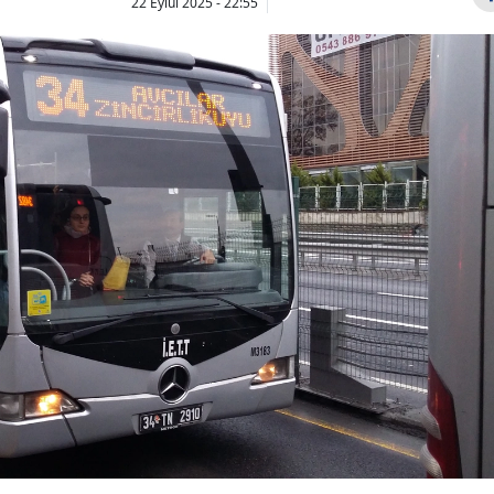
22 Eylül 2025 - 22:55
Bilecik
Bingöl
Bitlis
Bolu
Burdur
Bursa
Çanakkale
Çankırı
Çorum
Denizli
Diyarbakır