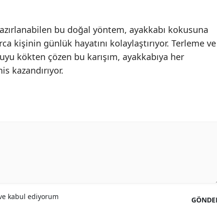
Yozgat
hazırlanabilen bu doğal yöntem, ayakkabı kokusuna
Zonguldak
ca kişinin günlük hayatını kolaylaştırıyor. Terleme ve
yu kökten çözen bu karışım, ayakkabıya her
Aksaray
is kazandırıyor.
Bayburt
Karaman
Kırıkkale
Batman
Şırnak
Bartın
e kabul ediyorum
Ardahan
GÖNDE
Iğdır