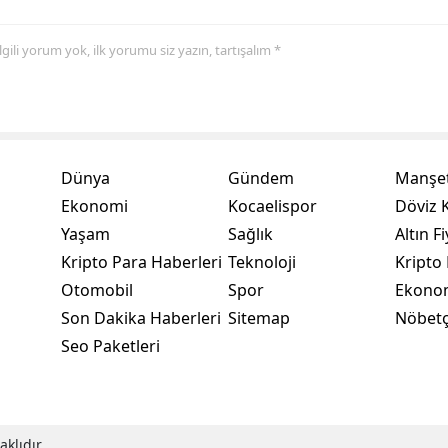
Yalova
 ilgili yorum yok, ilk yorumu siz yazın, tartışalım *
Karabük
Kilis
Osmaniye
Dünya
Gündem
Manşet
Düzce
Ekonomi
Kocaelispor
Döviz K
Yaşam
Sağlık
Altın Fi
Kripto Para Haberleri
Teknoloji
Kripto 
Otomobil
Spor
Ekono
Son Dakika Haberleri
Sitemap
Nöbetç
Seo Paketleri
klıdır.