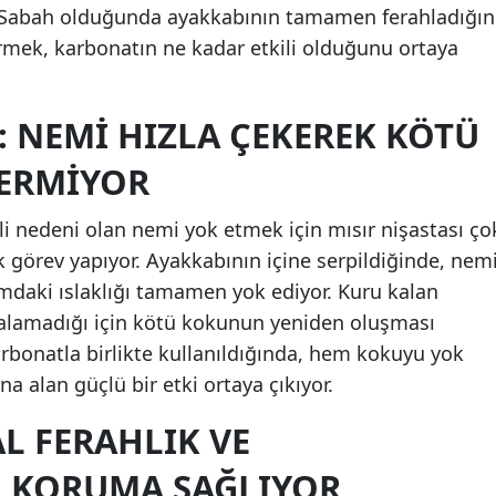
. Sabah olduğunda ayakkabının tamamen ferahladığın
Malatya
ek, karbonatın ne kadar etkili olduğunu ortaya
Manisa
I: NEMI HIZLA ÇEKEREK KÖTÜ
Kahramanmaraş
VERMIYOR
Mardin
Muğla
 nedeni olan nemi yok etmek için mısır nişastası ço
ak görev yapıyor. Ayakkabının içine serpildiğinde, nem
Muş
amdaki ıslaklığı tamamen yok ediyor. Kuru kalan
Nevşehir
ğalamadığı için kötü kokunun yeniden oluşması
karbonatla birlikte kullanıldığında, hem kokuyu yok
Niğde
a alan güçlü bir etki ortaya çıkıyor.
Ordu
L FERAHLIK VE
Rize
L KORUMA SAĞLIYOR
Sakarya