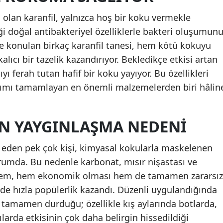
 olan karanfil, yalnızca hoş bir koku vermekle
Samsun
i doğal antibakteriyel özelliklerle bakteri oluşumun
Siirt
ne konulan birkaç karanfil tanesi, hem kötü kokuyu
Sinop
lıcı bir tazelik kazandırıyor. Bekledikçe etkisi artan
ı ferah tutan hafif bir koku yayıyor. Bu özellikleri
Sivas
ışımı tamamlayan en önemli malzemelerden biri hâlin
Tekirdağ
Tokat
 YAYGINLAŞMA NEDENI
Trabzon
eden pek çok kişi, kimyasal kokularla maskelenen
Tunceli
umda. Bu nedenle karbonat, mısır nişastası ve
ntem, hem ekonomik olması hem de tamamen zararsız
Şanlıurfa
de hızla popülerlik kazandı. Düzenli uygulandığında
Uşak
amamen durduğu; özellikle kış aylarında botlarda,
larda etkisinin çok daha belirgin hissedildiği
Van