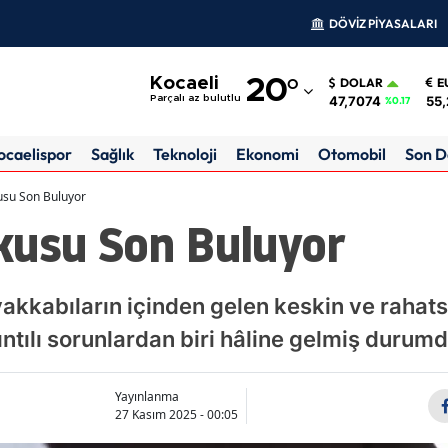
DÖVİZ PİYASALARI
Adana
Kocaeli
20
°
DOLAR
E
Adıyaman
47,7074
55,
Parçalı az bulutlu
%0.17
Afyonkarahisar
ocaelispor
Sağlık
Teknoloji
Ekonomi
Otomobil
Son D
Ağrı
usu Son Buluyor
kusu Son Buluyor
Amasya
Ankara
akkabıların içinden gelen keskin ve rahats
Antalya
kıntılı sorunlardan biri hâline gelmiş durumd
Artvin
Aydın
Yayınlanma
27 Kasım 2025 - 00:05
Balıkesir