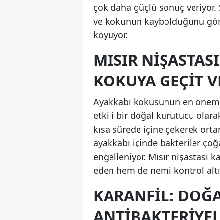
çok daha güçlü sonuç veriyor
ve kokunun kaybolduğunu görm
koyuyor.
MISIR NIŞASTAS
KOKUYA GEÇIT 
Ayakkabı kokusunun en önemli
etkili bir doğal kurutucu olar
kısa sürede içine çekerek ort
ayakkabı içinde bakteriler ço
engelleniyor. Mısır nişastası 
eden hem de nemi kontrol altın
KARANFIL: DOĞA
ANTIBAKTERIYE