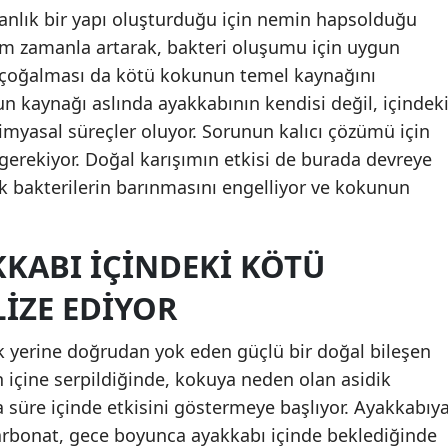
aranlık bir yapı oluşturduğu için nemin hapsolduğu
Mersin
em zamanla artarak, bakteri oluşumu için uygun
İstanbul
in çoğalması da kötü kokunun temel kaynağını
n kaynağı aslında ayakkabının kendisi değil, içindek
İzmir
kimyasal süreçler oluyor. Sorunun kalıcı çözümü için
Kars
erekiyor. Doğal karışımın etkisi de burada devreye
 bakterilerin barınmasını engelliyor ve kokunun
Kastamonu
Kayseri
KABI İÇINDEKI KÖTÜ
Kırklareli
IZE EDIYOR
Kırşehir
yerine doğrudan yok eden güçlü bir doğal bileşen
Kocaeli
n içine serpildiğinde, kokuya neden olan asidik
Konya
sa süre içinde etkisini göstermeye başlıyor. Ayakkabıy
arbonat, gece boyunca ayakkabı içinde beklediğinde
Kütahya