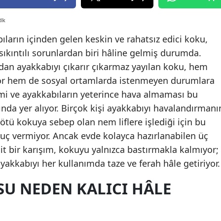
Edirne
dk
Elazığ
ların içinden gelen keskin ve rahatsız edici koku,
 sıkıntılı sorunlardan biri hâline gelmiş durumda.
Erzincan
dan ayakkabıyı çıkarır çıkarmaz yayılan koku, hem
Erzurum
iyor hem de sosyal ortamlarda istenmeyen durumlara
imi ve ayakkabıların yeterince hava almaması bu
Eskişehir
da yer alıyor. Birçok kişi ayakkabıyı havalandırmanı
Gaziantep
kötü kokuya sebep olan nem liflere işlediği için bu
Giresun
ç vermiyor. Ancak evde kolayca hazırlanabilen üç
 bir karışım, kokuyu yalnızca bastırmakla kalmıyor;
Gümüşhane
kkabıyı her kullanımda taze ve ferah hâle getiriyor.
Hakkari
U NEDEN KALICI HÂLE
Hatay
Isparta