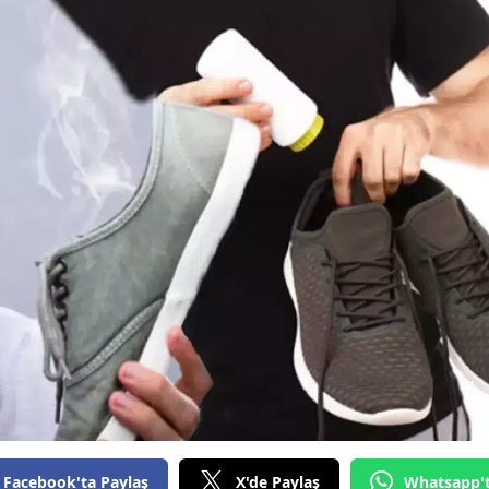
Bilecik
Bingöl
Bitlis
Bolu
Burdur
Bursa
Çanakkale
Çankırı
Çorum
Denizli
Diyarbakır
Facebook'ta Paylaş
X'de Paylaş
Whatsapp'