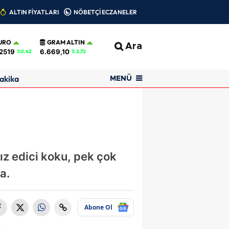
ALTIN FİYATLARI
NÖBETÇİ ECZANELER
URO
GRAM ALTIN
Ara
2519
6.669,10
%0.42
% 2,72
akika
MENÜ
ız edici koku, pek çok
a.
Abone Ol