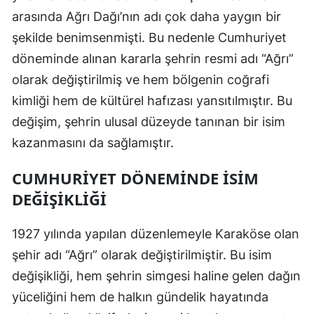
arasında Ağrı Dağı’nın adı çok daha yaygın bir
Samsun
şekilde benimsenmişti. Bu nedenle Cumhuriyet
Siirt
döneminde alınan kararla şehrin resmi adı “Ağrı”
olarak değiştirilmiş ve hem bölgenin coğrafi
Sinop
kimliği hem de kültürel hafızası yansıtılmıştır. Bu
Sivas
değişim, şehrin ulusal düzeyde tanınan bir isim
Tekirdağ
kazanmasını da sağlamıştır.
Tokat
CUMHURIYET DÖNEMINDE İSIM
DEĞIŞIKLIĞI
Trabzon
Tunceli
1927 yılında yapılan düzenlemeyle Karaköse olan
Şanlıurfa
şehir adı “Ağrı” olarak değiştirilmiştir. Bu isim
değişikliği, hem şehrin simgesi haline gelen dağın
Uşak
yüceliğini hem de halkın gündelik hayatında
Van