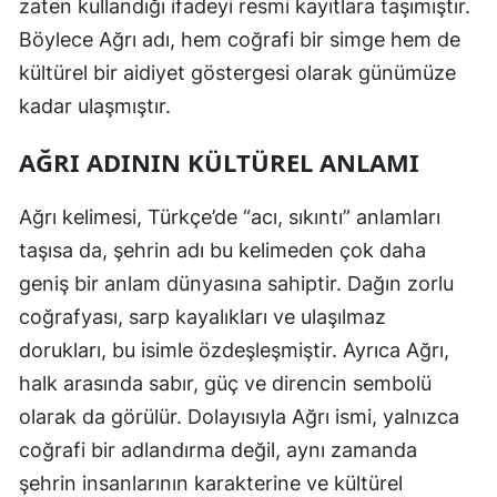
zaten kullandığı ifadeyi resmi kayıtlara taşımıştır.
Böylece Ağrı adı, hem coğrafi bir simge hem de
Yozgat
kültürel bir aidiyet göstergesi olarak günümüze
Zonguldak
kadar ulaşmıştır.
Aksaray
AĞRI ADININ KÜLTÜREL ANLAMI
Bayburt
Ağrı kelimesi, Türkçe’de “acı, sıkıntı” anlamları
Karaman
taşısa da, şehrin adı bu kelimeden çok daha
Kırıkkale
geniş bir anlam dünyasına sahiptir. Dağın zorlu
Batman
coğrafyası, sarp kayalıkları ve ulaşılmaz
dorukları, bu isimle özdeşleşmiştir. Ayrıca Ağrı,
Şırnak
halk arasında sabır, güç ve direncin sembolü
Bartın
olarak da görülür. Dolayısıyla Ağrı ismi, yalnızca
coğrafi bir adlandırma değil, aynı zamanda
Ardahan
şehrin insanlarının karakterine ve kültürel
Iğdır