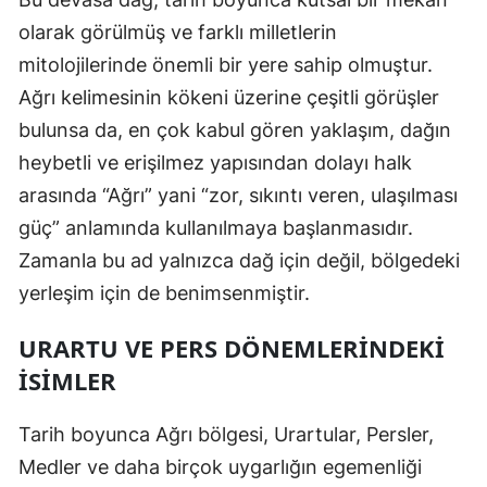
Mersin
olarak görülmüş ve farklı milletlerin
mitolojilerinde önemli bir yere sahip olmuştur.
İstanbul
Ağrı kelimesinin kökeni üzerine çeşitli görüşler
İzmir
bulunsa da, en çok kabul gören yaklaşım, dağın
heybetli ve erişilmez yapısından dolayı halk
Kars
arasında “Ağrı” yani “zor, sıkıntı veren, ulaşılması
Kastamonu
güç” anlamında kullanılmaya başlanmasıdır.
Kayseri
Zamanla bu ad yalnızca dağ için değil, bölgedeki
yerleşim için de benimsenmiştir.
Kırklareli
URARTU VE PERS DÖNEMLERINDEKI
Kırşehir
İSIMLER
Kocaeli
Konya
Tarih boyunca Ağrı bölgesi, Urartular, Persler,
Medler ve daha birçok uygarlığın egemenliği
Kütahya