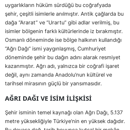
uygarlıkların hüküm sürdüğü bu coğrafyada
Edirne
şehir, çeşitli isimlerle anılmıştır. Antik çağlarda bu
Elazığ
dağa “Ararat” ve “Urartu” gibi adlar verilmiş, bu
isimler bölgenin farklı kültürlerinde iz bırakmıştır.
Erzincan
Osmanlı döneminde ise bölge halkının kullandığı
Erzurum
“Ağrı Dağı” ismi yaygınlaşmış, Cumhuriyet
Eskişehir
döneminde şehir bu dağın adını alarak resmiyet
kazanmıştır. Ağrı adı, yalnızca bir coğrafi işaret
Gaziantep
değil, aynı zamanda Anadolu’nun kültürel ve
Giresun
tarihsel mirasının güçlü bir yansımasıdır.
Gümüşhane
AĞRI DAĞI VE İSIM İLIŞKISI
Hakkari
Şehir isminin temel kaynağı olan Ağrı Dağı, 5.137
Hatay
metre yüksekliğiyle Türkiye’nin en yüksek dağıdır.
Isparta
Bu devasa dağ, tarih boyunca kutsal bir mekân