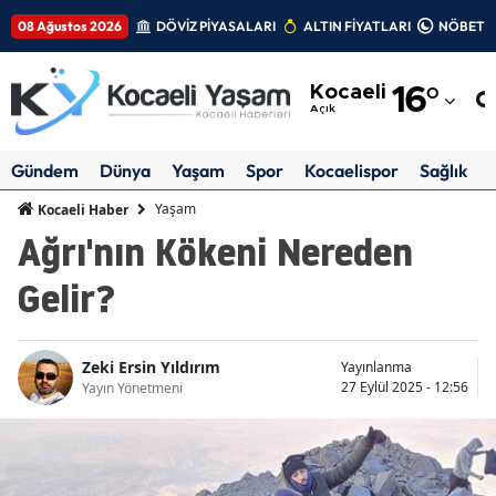
08 Ağustos 2026
DÖVİZ PİYASALARI
ALTIN FİYATLARI
NÖBETÇİ
Adana
Kocaeli
16
°
Adıyaman
Açık
Afyonkarahisar
Gündem
Dünya
Yaşam
Spor
Kocaelispor
Sağlık
Ağrı
Yaşam
Kocaeli Haber
Ağrı'nın Kökeni Nereden
Amasya
Gelir?
Ankara
Antalya
Zeki Ersin Yıldırım
Yayınlanma
Artvin
27 Eylül 2025 - 12:56
Yayın Yönetmeni
Aydın
Balıkesir