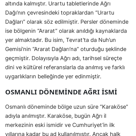
altında kalmıştır. Urartu tabletlerinde Ağrı
Malatya
Dağı’nın çevresindeki topraklardan “Urartu
Dağları” olarak söz edilmiştir. Persler döneminde
Manisa
ise bölgenin “Ararat” olarak anıldığı kaynaklarda
Kahramanmaraş
yer almaktadır. Bu isim, Tevrat’ta da Nuh’un
Mardin
Gemisi’nin “Ararat Dağları’na” oturduğu şeklinde
geçmiştir. Dolayısıyla Ağrı adı, tarihsel süreçte
Muğla
dini ve kültürel referanslarla da anılmış ve farklı
Muş
uygarlıkların belleğinde yer edinmiştir.
Nevşehir
OSMANLI DÖNEMINDE AĞRI İSMI
Niğde
Osmanlı döneminde bölge uzun süre “Karaköse”
Ordu
adıyla anılmıştır. Karaköse, bugün Ağrı il
Rize
merkezinin eski ismidir ve Cumhuriyet’in ilk
yıllarına kadar bu ad kullanılmıştır. Ancak halk
Sakarya