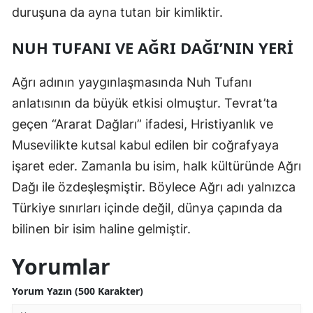
duruşuna da ayna tutan bir kimliktir.
Yalova
NUH TUFANI VE AĞRI DAĞI’NIN YERI
Karabük
Ağrı adının yaygınlaşmasında Nuh Tufanı
Kilis
anlatısının da büyük etkisi olmuştur. Tevrat’ta
Osmaniye
geçen “Ararat Dağları” ifadesi, Hristiyanlık ve
Düzce
Musevilikte kutsal kabul edilen bir coğrafyaya
işaret eder. Zamanla bu isim, halk kültüründe Ağrı
Dağı ile özdeşleşmiştir. Böylece Ağrı adı yalnızca
Türkiye sınırları içinde değil, dünya çapında da
bilinen bir isim haline gelmiştir.
Yorumlar
Yorum Yazın (500 Karakter)