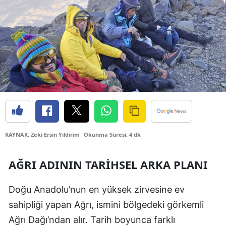
Bilecik
Bingöl
Bitlis
Bolu
Burdur
Bursa
Çanakkale
KAYNAK: Zeki Ersin Yıldırım
Okunma Süresi: 4 dk
Çankırı
AĞRI ADININ TARIHSEL ARKA PLANI
Çorum
Doğu Anadolu’nun en yüksek zirvesine ev
Denizli
sahipliği yapan Ağrı, ismini bölgedeki görkemli
Diyarbakır
Ağrı Dağı’ndan alır. Tarih boyunca farklı