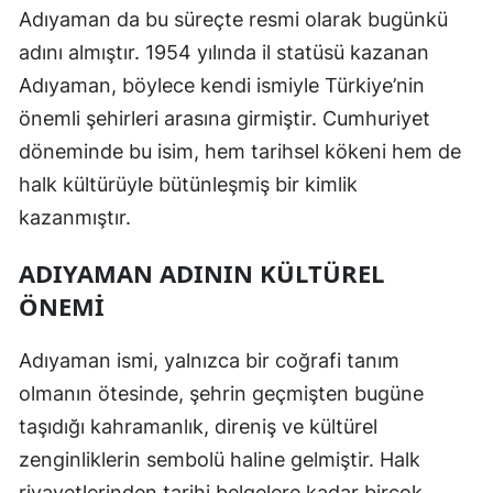
Adıyaman da bu süreçte resmi olarak bugünkü
Yalova
adını almıştır. 1954 yılında il statüsü kazanan
Adıyaman, böylece kendi ismiyle Türkiye’nin
Karabük
önemli şehirleri arasına girmiştir. Cumhuriyet
Kilis
döneminde bu isim, hem tarihsel kökeni hem de
Osmaniye
halk kültürüyle bütünleşmiş bir kimlik
kazanmıştır.
Düzce
ADIYAMAN ADININ KÜLTÜREL
ÖNEMI
Adıyaman ismi, yalnızca bir coğrafi tanım
olmanın ötesinde, şehrin geçmişten bugüne
taşıdığı kahramanlık, direniş ve kültürel
zenginliklerin sembolü haline gelmiştir. Halk
rivayetlerinden tarihi belgelere kadar birçok