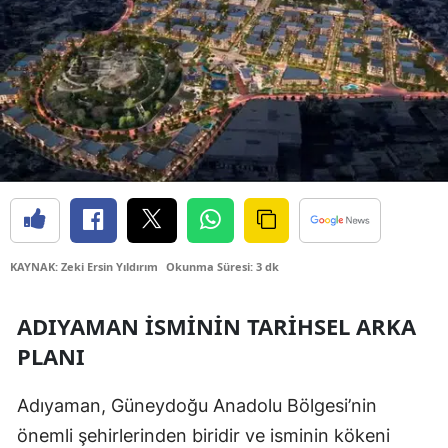
Bilecik
Bingöl
Bitlis
Bolu
Burdur
Bursa
Çanakkale
KAYNAK: Zeki Ersin Yıldırım
Okunma Süresi: 3 dk
Çankırı
ADIYAMAN İSMININ TARIHSEL ARKA
Çorum
PLANI
Denizli
Adıyaman, Güneydoğu Anadolu Bölgesi’nin
Diyarbakır
önemli şehirlerinden biridir ve isminin kökeni