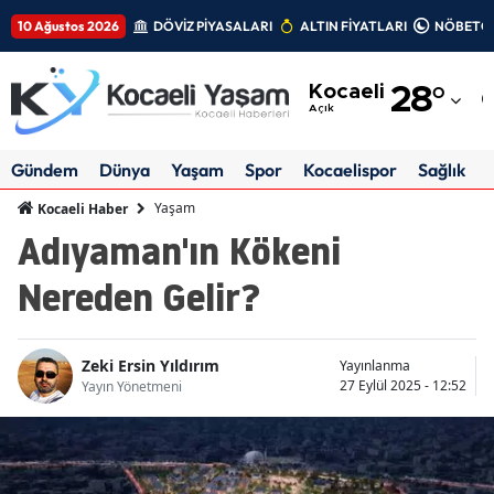
10 Ağustos 2026
DÖVİZ PİYASALARI
ALTIN FİYATLARI
NÖBETÇİ
Adana
Kocaeli
28
°
Adıyaman
Açık
Afyonkarahisar
Gündem
Dünya
Yaşam
Spor
Kocaelispor
Sağlık
Ağrı
Yaşam
Kocaeli Haber
Adıyaman'ın Kökeni
Amasya
Nereden Gelir?
Ankara
Antalya
Zeki Ersin Yıldırım
Yayınlanma
Artvin
27 Eylül 2025 - 12:52
Yayın Yönetmeni
Aydın
Balıkesir