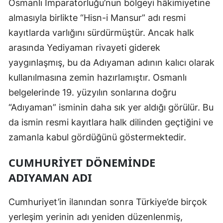
Osmanlı İmparatorluğu’nun bölgeyi hâkimiyetine
almasıyla birlikte “Hisn-i Mansur” adı resmi
Yozgat
kayıtlarda varlığını sürdürmüştür. Ancak halk
Zonguldak
arasında Yediyaman rivayeti giderek
Aksaray
yaygınlaşmış, bu da Adıyaman adının kalıcı olarak
kullanılmasına zemin hazırlamıştır. Osmanlı
Bayburt
belgelerinde 19. yüzyılın sonlarına doğru
Karaman
“Adıyaman” isminin daha sık yer aldığı görülür. Bu
Kırıkkale
da ismin resmi kayıtlara halk dilinden geçtiğini ve
zamanla kabul gördüğünü göstermektedir.
Batman
CUMHURIYET DÖNEMINDE
Şırnak
ADIYAMAN ADI
Bartın
Cumhuriyet’in ilanından sonra Türkiye’de birçok
Ardahan
yerleşim yerinin adı yeniden düzenlenmiş,
Iğdır