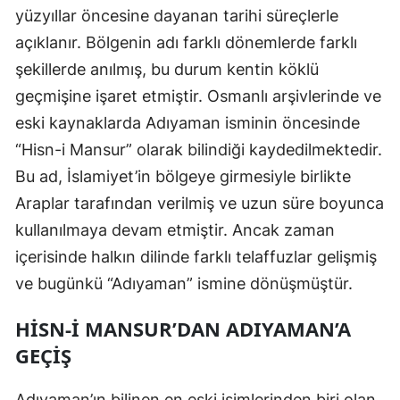
yüzyıllar öncesine dayanan tarihi süreçlerle
Edirne
açıklanır. Bölgenin adı farklı dönemlerde farklı
Elazığ
şekillerde anılmış, bu durum kentin köklü
geçmişine işaret etmiştir. Osmanlı arşivlerinde ve
Erzincan
eski kaynaklarda Adıyaman isminin öncesinde
Erzurum
“Hisn-i Mansur” olarak bilindiği kaydedilmektedir.
Eskişehir
Bu ad, İslamiyet’in bölgeye girmesiyle birlikte
Araplar tarafından verilmiş ve uzun süre boyunca
Gaziantep
kullanılmaya devam etmiştir. Ancak zaman
Giresun
içerisinde halkın dilinde farklı telaffuzlar gelişmiş
Gümüşhane
ve bugünkü “Adıyaman” ismine dönüşmüştür.
Hakkari
HISN-I MANSUR’DAN ADIYAMAN’A
GEÇIŞ
Hatay
Isparta
Adıyaman’ın bilinen en eski isimlerinden biri olan