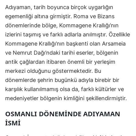
Adıyaman, tarih boyunca birçok uygarlığın
Samsun
egemenliği altına girmiştir. Roma ve Bizans
Siirt
dönemlerinde bölge, Kommagene Krallığı’nın
izlerini taşımış ve farklı adlarla anılmıştır. Özellikle
Sinop
Kommagene Krallığı’nın başkenti olan Arsameia
Sivas
ve Nemrut Dağı’ndaki tarihi eserler, bölgenin
Tekirdağ
antik çağlardan itibaren önemli bir yerleşim
merkezi olduğunu göstermektedir. Bu
Tokat
dönemlerde şehrin bugünkü adıyla birebir bir
Trabzon
karşılık kullanılmamış olsa da, farklı kültürler ve
Tunceli
medeniyetler bölgenin kimliğini şekillendirmiştir.
Şanlıurfa
OSMANLI DÖNEMINDE ADIYAMAN
İSMI
Uşak
Van