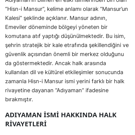
Mersin
“Hisn-i Mansur”, kelime anlamı olarak “Mansur’un
Kalesi” şeklinde açıklanır. Mansur adının,
İstanbul
Emeviler döneminde bölgeyi yöneten bir
İzmir
komutana atıf yaptığı düşünülmektedir. Bu isim,
şehrin stratejik bir kale etrafında şekillendiğini ve
Kars
güvenlik açısından önemli bir merkez olduğunu
Kastamonu
da göstermektedir. Ancak halk arasında
Kayseri
kullanılan dil ve kültürel etkileşimler sonucunda
zamanla Hisn-i Mansur ismi yerini farklı bir halk
Kırklareli
rivayetine dayanan “Adıyaman” ifadesine
Kırşehir
bırakmıştır.
Kocaeli
ADIYAMAN İSMI HAKKINDA HALK
Konya
RIVAYETLERI
Kütahya