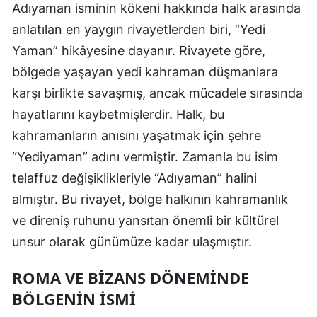
Adıyaman isminin kökeni hakkında halk arasında
Malatya
anlatılan en yaygın rivayetlerden biri, “Yedi
Yaman” hikâyesine dayanır. Rivayete göre,
Manisa
bölgede yaşayan yedi kahraman düşmanlara
Kahramanmaraş
karşı birlikte savaşmış, ancak mücadele sırasında
Mardin
hayatlarını kaybetmişlerdir. Halk, bu
kahramanların anısını yaşatmak için şehre
Muğla
“Yediyaman” adını vermiştir. Zamanla bu isim
Muş
telaffuz değişiklikleriyle “Adıyaman” halini
Nevşehir
almıştır. Bu rivayet, bölge halkının kahramanlık
ve direniş ruhunu yansıtan önemli bir kültürel
Niğde
unsur olarak günümüze kadar ulaşmıştır.
Ordu
ROMA VE BIZANS DÖNEMINDE
Rize
BÖLGENIN İSMI
Sakarya