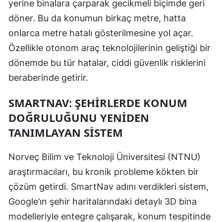
yerine binalara çarparak gecikmeli biçimde geri
Mersin
döner. Bu da konumun birkaç metre, hatta
onlarca metre hatalı gösterilmesine yol açar.
İstanbul
Özellikle otonom araç teknolojilerinin geliştiği bir
İzmir
dönemde bu tür hatalar, ciddi güvenlik risklerini
Kars
beraberinde getirir.
Kastamonu
SMARTNAV: ŞEHIRLERDE KONUM
DOĞRULUĞUNU YENIDEN
Kayseri
TANIMLAYAN SISTEM
Kırklareli
Kırşehir
Norveç Bilim ve Teknoloji Üniversitesi (NTNU)
araştırmacıları, bu kronik probleme kökten bir
Kocaeli
çözüm getirdi. SmartNav adını verdikleri sistem,
Konya
Google’ın şehir haritalarındaki detaylı 3D bina
modelleriyle entegre çalışarak, konum tespitinde
Kütahya