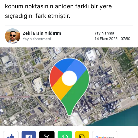
konum noktasının aniden farklı bir yere
Bilecik
sıçradığını fark etmiştir.
Bingöl
Bitlis
Zeki Ersin Yıldırım
Yayınlanma
14 Ekim 2025 - 07:50
Yayın Yönetmeni
Bolu
Burdur
Bursa
Çanakkale
Çankırı
Çorum
Denizli
Diyarbakır