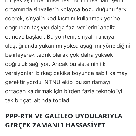
bir yaklaşım benimsemesi. Bilim insanları, şehir
ortamında sinyallerin kolayca bozulduğunu fark
Samsun
ederek, sinyalin kod kısmını kullanmak yerine
Siirt
doğrudan taşıyıcı dalga fazı verilerini analiz
Sinop
etmeye başladı. Bu yöntem, sinyalin alıcıya
ulaştığı anda yukarı mı yoksa aşağı mı yöneldiğini
Sivas
belirleyerek teorik olarak çok daha yüksek
Tekirdağ
doğruluk sağlıyor. Ancak bu sistemin ilk
Tokat
versiyonları birkaç dakika boyunca sabit kalmayı
gerektiriyordu. NTNU ekibi bu sınırlamayı
Trabzon
ortadan kaldırmak için birden fazla teknolojiyi
Tunceli
tek bir çatı altında topladı.
Şanlıurfa
PPP-RTK VE GALILEO UYDULARIYLA
Uşak
GERÇEK ZAMANLI HASSASIYET
Van