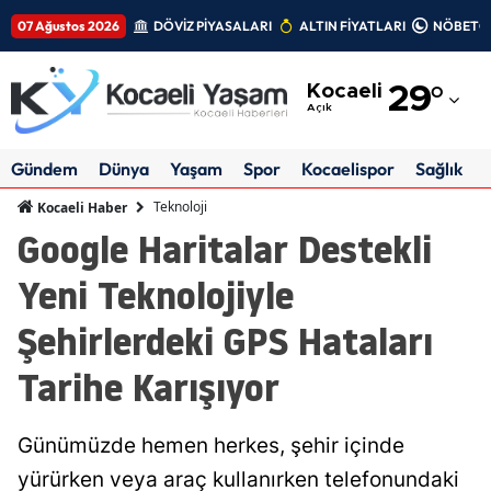
07 Ağustos 2026
DÖVİZ PİYASALARI
ALTIN FİYATLARI
NÖBETÇİ
Adana
Kocaeli
29
°
Adıyaman
Açık
Afyonkarahisar
Gündem
Dünya
Yaşam
Spor
Kocaelispor
Sağlık
Ağrı
Teknoloji
Kocaeli Haber
Google Haritalar Destekli
Amasya
Yeni Teknolojiyle
Ankara
Şehirlerdeki GPS Hataları
Antalya
Tarihe Karışıyor
Artvin
Aydın
Günümüzde hemen herkes, şehir içinde
Balıkesir
yürürken veya araç kullanırken telefonundaki