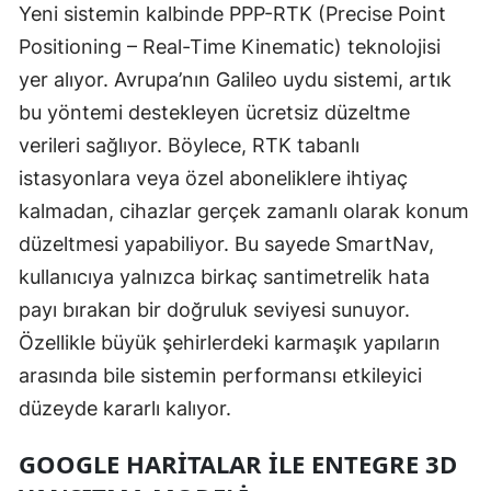
Yeni sistemin kalbinde PPP-RTK (Precise Point
Yozgat
Positioning – Real-Time Kinematic) teknolojisi
yer alıyor. Avrupa’nın Galileo uydu sistemi, artık
Zonguldak
bu yöntemi destekleyen ücretsiz düzeltme
Aksaray
verileri sağlıyor. Böylece, RTK tabanlı
Bayburt
istasyonlara veya özel aboneliklere ihtiyaç
kalmadan, cihazlar gerçek zamanlı olarak konum
Karaman
düzeltmesi yapabiliyor. Bu sayede SmartNav,
Kırıkkale
kullanıcıya yalnızca birkaç santimetrelik hata
payı bırakan bir doğruluk seviyesi sunuyor.
Batman
Özellikle büyük şehirlerdeki karmaşık yapıların
Şırnak
arasında bile sistemin performansı etkileyici
Bartın
düzeyde kararlı kalıyor.
Ardahan
GOOGLE HARITALAR ILE ENTEGRE 3D
Iğdır