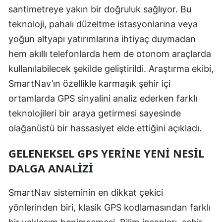
santimetreye yakın bir doğruluk sağlıyor. Bu
Malatya
teknoloji, pahalı düzeltme istasyonlarına veya
Manisa
yoğun altyapı yatırımlarına ihtiyaç duymadan
hem akıllı telefonlarda hem de otonom araçlarda
Kahramanmaraş
kullanılabilecek şekilde geliştirildi. Araştırma ekibi,
Mardin
SmartNav’ın özellikle karmaşık şehir içi
Muğla
ortamlarda GPS sinyalini analiz ederken farklı
teknolojileri bir araya getirmesi sayesinde
Muş
olağanüstü bir hassasiyet elde ettiğini açıkladı.
Nevşehir
GELENEKSEL GPS YERINE YENI NESIL
Niğde
DALGA ANALIZI
Ordu
SmartNav sisteminin en dikkat çekici
Rize
yönlerinden biri, klasik GPS kodlamasından farklı
Sakarya