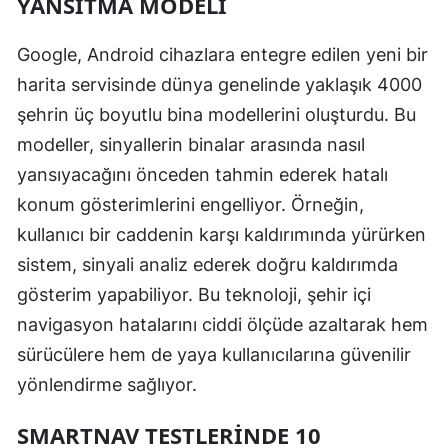
YANSITMA MODELI
Yalova
Google, Android cihazlara entegre edilen yeni bir
Karabük
harita servisinde dünya genelinde yaklaşık 4000
şehrin üç boyutlu bina modellerini oluşturdu. Bu
Kilis
modeller, sinyallerin binalar arasında nasıl
Osmaniye
yansıyacağını önceden tahmin ederek hatalı
Düzce
konum gösterimlerini engelliyor. Örneğin,
kullanıcı bir caddenin karşı kaldırımında yürürken
sistem, sinyali analiz ederek doğru kaldırımda
gösterim yapabiliyor. Bu teknoloji, şehir içi
navigasyon hatalarını ciddi ölçüde azaltarak hem
sürücülere hem de yaya kullanıcılarına güvenilir
yönlendirme sağlıyor.
SMARTNAV TESTLERINDE 10