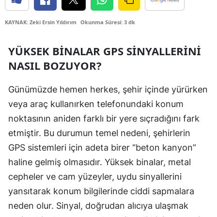
Edirne
KAYNAK: Zeki Ersin Yıldırım
Okunma Süresi: 3 dk
Elazığ
YÜKSEK BINALAR GPS SINYALLERINI
Erzincan
NASIL BOZUYOR?
Erzurum
Günümüzde hemen herkes, şehir içinde yürürken
Eskişehir
veya araç kullanırken telefonundaki konum
Gaziantep
noktasının aniden farklı bir yere sıçradığını fark
Giresun
etmiştir. Bu durumun temel nedeni, şehirlerin
GPS sistemleri için adeta birer “beton kanyon”
Gümüşhane
haline gelmiş olmasıdır. Yüksek binalar, metal
Hakkari
cepheler ve cam yüzeyler, uydu sinyallerini
Hatay
yansıtarak konum bilgilerinde ciddi sapmalara
neden olur. Sinyal, doğrudan alıcıya ulaşmak
Isparta