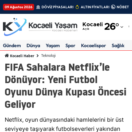
09 Ağustos 2026
DÖVİZ PİYASALARI
ALTIN FİYATLARI
NÖBETÇİ
Adana
Kocaeli
26
°
Adıyaman
Açık
Afyonkarahisar
Gündem
Dünya
Yaşam
Spor
Kocaelispor
Sağlık
Ağrı
Teknoloji
Kocaeli Haber
FIFA Sahalara Netflix’le
Amasya
Dönüyor: Yeni Futbol
Ankara
Oyunu Dünya Kupası Öncesi
Antalya
Geliyor
Artvin
Aydın
Netflix, oyun dünyasındaki hamlelerini bir üst
Balıkesir
seviyeye taşıyarak futbolseverleri yakından