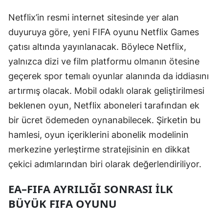
Mersin
Netflix’in resmi internet sitesinde yer alan
duyuruya göre, yeni FIFA oyunu Netflix Games
İstanbul
çatısı altında yayınlanacak. Böylece Netflix,
İzmir
yalnızca dizi ve film platformu olmanın ötesine
Kars
geçerek spor temalı oyunlar alanında da iddiasını
artırmış olacak. Mobil odaklı olarak geliştirilmesi
Kastamonu
beklenen oyun, Netflix aboneleri tarafından ek
Kayseri
bir ücret ödemeden oynanabilecek. Şirketin bu
Kırklareli
hamlesi, oyun içeriklerini abonelik modelinin
merkezine yerleştirme stratejisinin en dikkat
Kırşehir
çekici adımlarından biri olarak değerlendiriliyor.
Kocaeli
EA–FIFA AYRILIĞI SONRASI İLK
Konya
BÜYÜK FIFA OYUNU
Kütahya