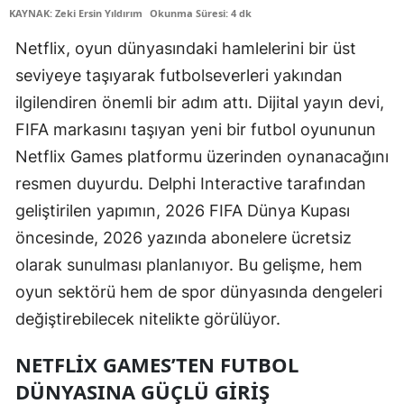
KAYNAK: Zeki Ersin Yıldırım
Okunma Süresi: 4 dk
Edirne
Netflix, oyun dünyasındaki hamlelerini bir üst
Elazığ
seviyeye taşıyarak futbolseverleri yakından
Erzincan
ilgilendiren önemli bir adım attı. Dijital yayın devi,
FIFA markasını taşıyan yeni bir futbol oyununun
Erzurum
Netflix Games platformu üzerinden oynanacağını
Eskişehir
resmen duyurdu. Delphi Interactive tarafından
Gaziantep
geliştirilen yapımın, 2026 FIFA Dünya Kupası
öncesinde, 2026 yazında abonelere ücretsiz
Giresun
olarak sunulması planlanıyor. Bu gelişme, hem
Gümüşhane
oyun sektörü hem de spor dünyasında dengeleri
Hakkari
değiştirebilecek nitelikte görülüyor.
Hatay
NETFLIX GAMES’TEN FUTBOL
DÜNYASINA GÜÇLÜ GIRIŞ
Isparta