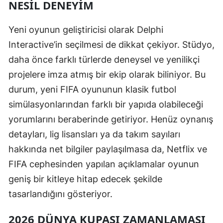
NESIL DENEYIM
Samsun
Yeni oyunun geliştiricisi olarak Delphi
Siirt
Interactive’in seçilmesi de dikkat çekiyor. Stüdyo,
Sinop
daha önce farklı türlerde deneysel ve yenilikçi
projelere imza atmış bir ekip olarak biliniyor. Bu
Sivas
durum, yeni FIFA oyununun klasik futbol
Tekirdağ
simülasyonlarından farklı bir yapıda olabileceği
Tokat
yorumlarını beraberinde getiriyor. Henüz oynanış
detayları, lig lisansları ya da takım sayıları
Trabzon
hakkında net bilgiler paylaşılmasa da, Netflix ve
Tunceli
FIFA cephesinden yapılan açıklamalar oyunun
geniş bir kitleye hitap edecek şekilde
Şanlıurfa
tasarlandığını gösteriyor.
Uşak
2026 DÜNYA KUPASI ZAMANLAMASI
Van