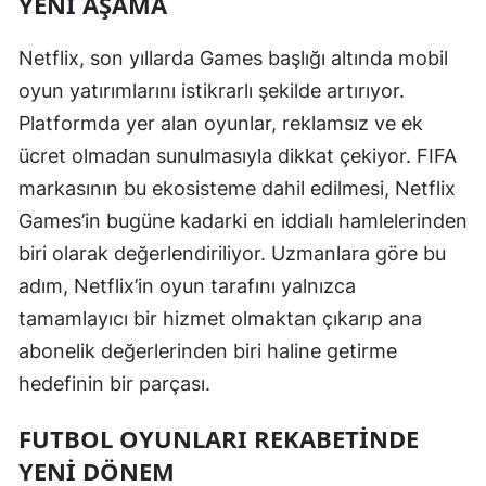
YENI AŞAMA
Yalova
Netflix, son yıllarda Games başlığı altında mobil
Karabük
oyun yatırımlarını istikrarlı şekilde artırıyor.
Platformda yer alan oyunlar, reklamsız ve ek
Kilis
ücret olmadan sunulmasıyla dikkat çekiyor. FIFA
Osmaniye
markasının bu ekosisteme dahil edilmesi, Netflix
Games’in bugüne kadarki en iddialı hamlelerinden
Düzce
biri olarak değerlendiriliyor. Uzmanlara göre bu
adım, Netflix’in oyun tarafını yalnızca
tamamlayıcı bir hizmet olmaktan çıkarıp ana
abonelik değerlerinden biri haline getirme
hedefinin bir parçası.
FUTBOL OYUNLARI REKABETINDE
YENI DÖNEM