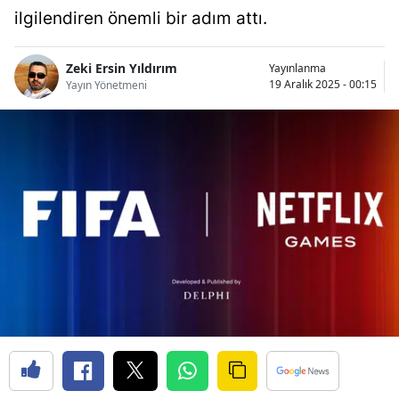
ilgilendiren önemli bir adım attı.
Bilecik
Bingöl
Zeki Ersin Yıldırım
Yayınlanma
19 Aralık 2025 - 00:15
Yayın Yönetmeni
Bitlis
Bolu
Burdur
Bursa
Çanakkale
Çankırı
Çorum
Denizli
Diyarbakır