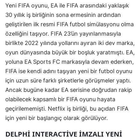
Yeni FIFA oyunu, EA ile FIFA arasındaki yaklaşık
Malatya
30 yıllık iş birliğinin sona ermesinin ardından
Manisa
geliştirilen ilk resmi FIFA futbol simülasyonu olma
özelliğini taşıyor. FIFA 23’ün yayınlanmasıyla
Kahramanmaraş
birlikte 2022 yılında yollarını ayıran iki dev marka,
Mardin
oyun dünyasında büyük bir boşluk yaratmıştı. EA,
Muğla
yoluna EA Sports FC markasıyla devam ederken,
FIFA ise kendi adını taşıyan yeni bir futbol oyunu
Muş
için uzun süre farklı şirketlerle görüşmeler yaptı.
Nevşehir
Ancak bugüne kadar EA serisine doğrudan rakip
olabilecek kapsamlı bir FIFA oyunu hayata
Niğde
geçirilememişti. Netflix iş birliği, bu açıdan FIFA
Ordu
için yeni bir başlangıç olarak görülüyor.
Rize
DELPHI INTERACTIVE İMZALI YENI
Sakarya