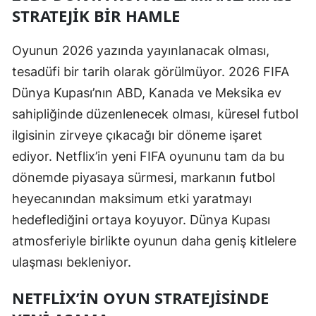
STRATEJIK BIR HAMLE
Yozgat
Oyunun 2026 yazında yayınlanacak olması,
Zonguldak
tesadüfi bir tarih olarak görülmüyor. 2026 FIFA
Aksaray
Dünya Kupası’nın ABD, Kanada ve Meksika ev
Bayburt
sahipliğinde düzenlenecek olması, küresel futbol
ilgisinin zirveye çıkacağı bir döneme işaret
Karaman
ediyor. Netflix’in yeni FIFA oyununu tam da bu
Kırıkkale
dönemde piyasaya sürmesi, markanın futbol
heyecanından maksimum etki yaratmayı
Batman
hedeflediğini ortaya koyuyor. Dünya Kupası
Şırnak
atmosferiyle birlikte oyunun daha geniş kitlelere
Bartın
ulaşması bekleniyor.
Ardahan
NETFLIX’IN OYUN STRATEJISINDE
Iğdır