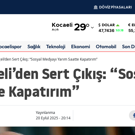
DÖVİZ PİYASALARI
Adana
Kocaeli
29
°
DOLAR
E
Adıyaman
47,7436
55,
Açık
%0.18
Afyonkarahisar
ocaelispor
Sağlık
Teknoloji
Ekonomi
Otomobil
Son D
Ağrı
eli’den Sert Çıkış: “Sosyal Medyayı Yarım Saatte Kapatırım”
li’den Sert Çıkış: “S
Amasya
Ankara
e Kapatırım”
Antalya
Artvin
Yayınlanma
Aydın
20 Eylül 2025 - 20:14
Balıkesir