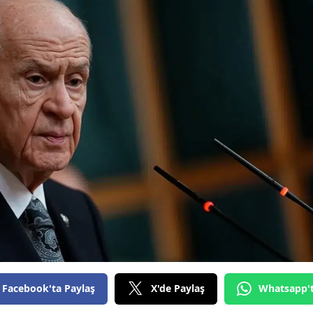
Bilecik
Bingöl
Bitlis
Bolu
Burdur
Bursa
Çanakkale
Çankırı
Çorum
Denizli
Facebook'ta Paylaş
X'de Paylaş
Whatsapp'
Diyarbakır