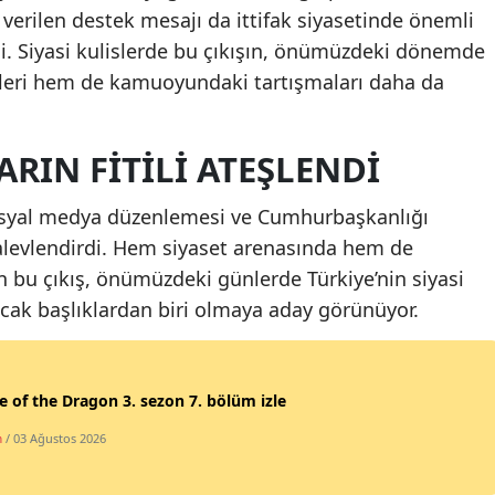
 verilen destek mesajı da ittifak siyasetinde önemli
Malatya
ldi. Siyasi kulislerde bu çıkışın, önümüzdeki dönemde
Manisa
leri hem de kamuoyundaki tartışmaları daha da
Kahramanmaraş
RIN FITILI ATEŞLENDI
Mardin
e sosyal medya düzenlemesi ve Cumhurbaşkanlığı
Muğla
alevlendirdi. Hem siyaset arenasında hem de
Muş
bu çıkış, önümüzdeki günlerde Türkiye’nin siyasi
Nevşehir
ak başlıklardan biri olmaya aday görünüyor.
Niğde
Ordu
 of the Dragon 3. sezon 7. bölüm izle
m
/ 03 Ağustos 2026
Rize
Sakarya