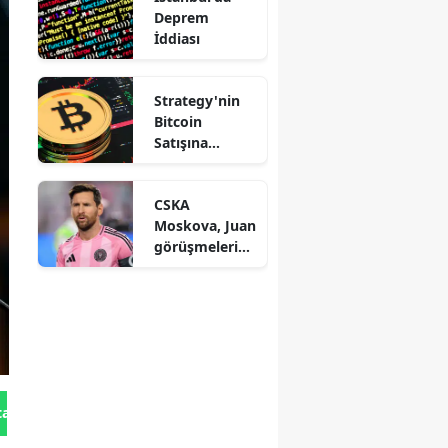
Deprem
İddiası
Strategy'nin
Bitcoin
Satışına
Saylor'dan
Açıklama
CSKA
Moskova, Juan
görüşmelerind
en çekildi
tan Gönder