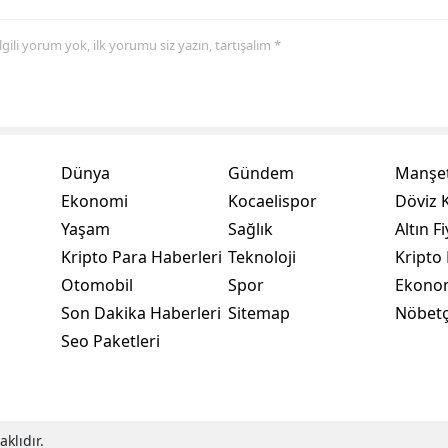
Yozgat
 ilgili yorum yok, ilk yorumu siz yazın, tartışalım *
Zonguldak
Aksaray
Bayburt
Dünya
Gündem
Manşet
Ekonomi
Kocaelispor
Döviz K
Karaman
Yaşam
Sağlık
Altın Fi
Kırıkkale
Kripto Para Haberleri
Teknoloji
Kripto 
Batman
Otomobil
Spor
Ekono
Son Dakika Haberleri
Sitemap
Nöbetç
Şırnak
Seo Paketleri
Bartın
Ardahan
klıdır.
Iğdır