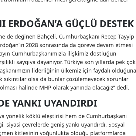
Mersin
 ERDOĞAN’A GÜÇLÜ DESTEK
İstanbul
İzmir
me de değinen Bahçeli, Cumhurbaşkanı Recep Tayyip
 Erdoğan’ın 2028 sonrasında da göreve devam etmesi
Kars
“Sayın Cumhurbaşkanımızla ilişkimiz dostluğun
Kastamonu
lıklı saygıya dayanıyor. Türkiye son yıllarda pek çok
şkanımızın liderliğinin ülkemiz için faydalı olduğun
Kayseri
k sıkıntılar olsa da bunlar çözülemeyecek sorunlar
Kırklareli
 olması halinde MHP olarak yanında olacağız” dedi.
Kırşehir
RDE YANKI UYANDIRDI
Kocaeli
a yönelik köklü eleştirisi hem de Cumhurbaşkanı
Konya
i, siyasi çevrelerde geniş yankı uyandırdı. Sosyal
seçmen kitlesinin yoğunlukta olduğu platformlarda
Kütahya