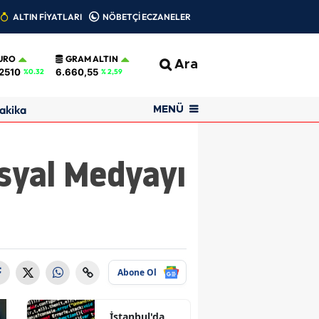
ALTIN FİYATLARI
NÖBETÇİ ECZANELER
URO
GRAM ALTIN
Ara
2510
6.660,55
%0.32
% 2,59
akika
MENÜ
osyal Medyayı
Abone Ol
İstanbul'da