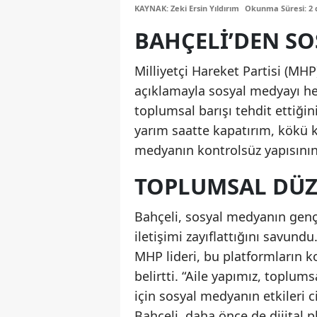
KAYNAK: Zeki Ersin Yıldırım
Okunma Süresi: 2 
BAHÇELI’DEN SO
Milliyetçi Hareket Partisi (MH
açıklamayla sosyal medyayı hed
toplumsal barışı tehdit ettiğin
yarım saatte kapatırım, kökü k
medyanın kontrolsüz yapısının ül
TOPLUMSAL DÜZE
Bahçeli, sosyal medyanın gençle
iletişimi zayıflattığını savu
MHP lideri, bu platformların k
belirtti. “Aile yapımız, toplums
için sosyal medyanın etkileri c
Bahçeli, daha önce de dijital 