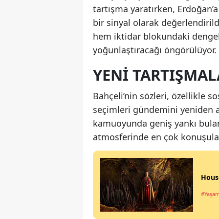
tartışma yaratırken, Erdoğan’a
bir sinyal olarak değerlendiri
hem iktidar blokundaki denge
yoğunlaştıracağı öngörülüyor.
YENI TARTIŞMALA
Bahçeli’nin sözleri, özellikl
seçimleri gündemini yeniden 
kamuoyunda geniş yankı bulan 
atmosferinde en çok konuşulac
House
#Yaşa