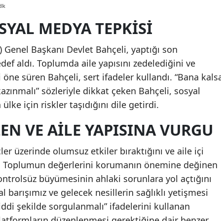
dk
Edirne
SYAL MEDYA TEPKISI
Elazığ
P) Genel Başkanı Devlet Bahçeli, yaptığı son
Erzincan
ef aldı. Toplumda aile yapısını zedelediğini ve
Erzurum
i öne süren Bahçeli, sert ifadeler kullandı. “Bana kals
azınmalı” sözleriyle dikkat çeken Bahçeli, sosyal
Eskişehir
ke için riskler taşıdığını dile getirdi.
Gaziantep
N VE AILE YAPISINA VURGU
Giresun
r üzerinde olumsuz etkiler bıraktığını ve aile içi
Gümüşhane
ndu. Toplumun değerlerini korumanın önemine değinen
Hakkari
ontrolsüz büyümesinin ahlaki sorunlara yol açtığını
al barışımız ve gelecek nesillerin sağlıklı yetişmesi
Hatay
iddi şekilde sorgulanmalı” ifadelerini kullanan
Isparta
platformların düzenlenmesi gerektiğine dair benzer