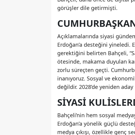
görüşler dile getirmişti.
CUMHURBAŞKANI
Açıklamalarında siyasi günde
Erdoğan’a desteğini yineledi.
gerektiğini belirten Bahçeli, 
ötesinde, makama duyulan karşı
zorlu süreçten geçti. Cumhurba
inanıyoruz. Sosyal ve ekonomi
değildir. 2028’de yeniden aday
SIYASI KULISLE
Bahçeli’nin hem sosyal medyay
Erdoğan’a yönelik güçlü desteğ
medya çıkışı, özellikle genç 