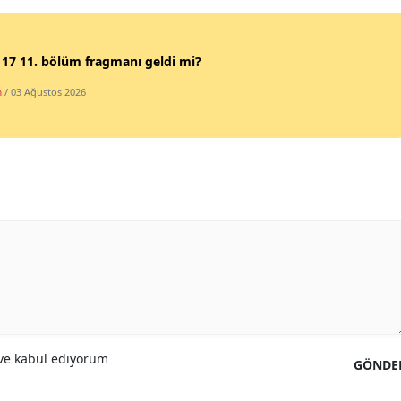
Samsun
17 11. bölüm fragmanı geldi mi?
Siirt
m
/ 03 Ağustos 2026
Sinop
Sivas
Tekirdağ
Tokat
Trabzon
Tunceli
Şanlıurfa
e kabul ediyorum
Uşak
GÖNDE
Van