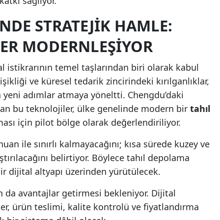
katkı sağlıyor.
Yozgat
NDE STRATEJIK HAMLE:
Zonguldak
LER MODERNLEŞIYOR
Aksaray
l istikrarının temel taşlarından biri olarak kabul
Bayburt
işikliği ve küresel tedarik zincirindeki kırılganlıklar,
a yeni adımlar atmaya yöneltti. Chengdu’daki
Karaman
an bu teknolojiler, ülke genelinde modern bir
tahıl
Kırıkkale
sı için pilot bölge olarak değerlendiriliyor.
Batman
chuan ile sınırlı kalmayacağını; kısa sürede kuzey ve
tırılacağını belirtiyor. Böylece tahıl depolama
Şırnak
r dijital altyapı üzerinden yürütülecek.
Bartın
n da avantajlar getirmesi bekleniyor. Dijital
Ardahan
r, ürün teslimi, kalite kontrolü ve fiyatlandırma
Iğdır