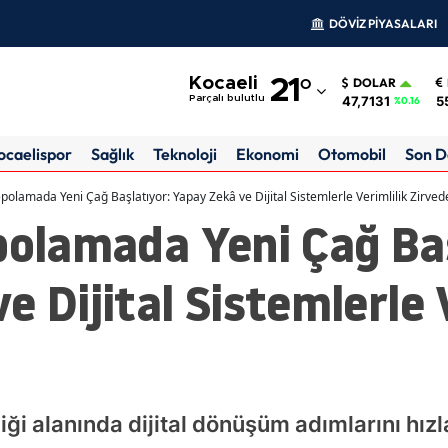
DÖVİZ PİYASALARI
Adana
Kocaeli
21
°
DOLAR
Adıyaman
47,7131
5
Parçalı bulutlu
%0.16
Afyonkarahisar
ocaelispor
Sağlık
Teknoloji
Ekonomi
Otomobil
Son D
Ağrı
epolamada Yeni Çağ Başlatıyor: Yapay Zekâ ve Dijital Sistemlerle Verimlilik Zirved
polamada Yeni Çağ Baş
Amasya
Ankara
e Dijital Sistemlerle 
Antalya
Artvin
Aydın
iği alanında dijital dönüşüm adımlarını hızl
Balıkesir