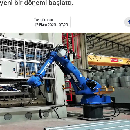
eni bir dönemi başlattı.
Bilecik
Bingöl
Yayınlanma
17 Ekim 2025 - 07:25
Bitlis
Bolu
Burdur
Bursa
Çanakkale
Çankırı
Çorum
Denizli
Diyarbakır