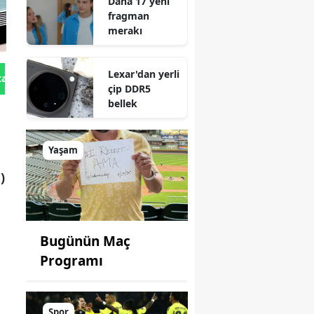
Daha 17 yeni
fragman
merakı
Lexar'dan yerli
tan Gönder
çip DDR5
bellek
Yaşam
)
Bugünün Maç
Programı
Spor