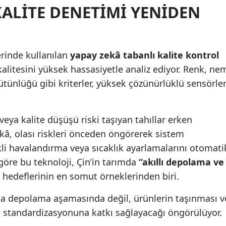
 KALITE DENETIMI YENIDEN
Malatya
Manisa
erinde kullanılan
yapay zekâ tabanlı kalite kontrol
Kahramanmaraş
e kalitesini yüksek hassasiyetle analiz ediyor. Renk, ne
Mardin
ütünlüğü gibi kriterler, yüksek çözünürlüklü sensörle
Muğla
ya kalite düşüşü riski taşıyan tahıllar erken
Muş
kâ, olası riskleri önceden öngörerek sistem
Nevşehir
ekli havalandırma veya sıcaklık ayarlamalarını otomati
Niğde
göre bu teknoloji, Çin’in tarımda
“akıllı depolama ve
hedeflerinin en somut örneklerinden biri.
Ordu
ızca depolama aşamasında değil, ürünlerin taşınması v
Rize
 standardizasyonuna katkı sağlayacağı öngörülüyor.
Sakarya