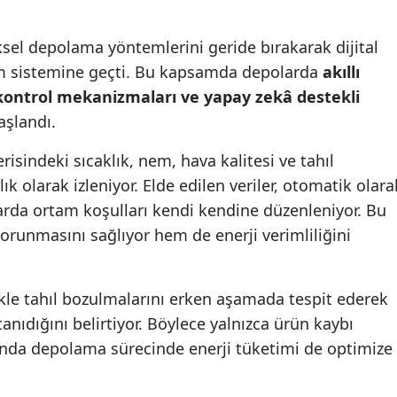
Mersin
ksel depolama yöntemlerini geride bırakarak dijital
İstanbul
tim sistemine geçti. Bu kapsamda depolarda
akıllı
 kontrol mekanizmaları ve yapay zekâ destekli
İzmir
aşlandı.
Kars
isindeki sıcaklık, nem, hava kalitesi ve tahıl
Kastamonu
k olarak izleniyor. Elde edilen veriler, otomatik olara
Kayseri
arda ortam koşulları kendi kendine düzenleniyor. Bu
korunmasını sağlıyor hem de enerji verimliliğini
Kırklareli
Kırşehir
ellikle tahıl bozulmalarını erken aşamada tespit ederek
Kocaeli
nıdığını belirtiyor. Böylece yalnızca ürün kaybı
nda depolama sürecinde enerji tüketimi de optimize
Konya
Kütahya