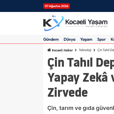
07 Ağustos 2026
Gündem
Dünya
Yaşam
Spor
K
Teknoloji
Çin Tahıl D
Kocaeli Haber
Çin Tahıl De
Yapay Zekâ v
Zirvede
Çin, tarım ve gıda güvenl