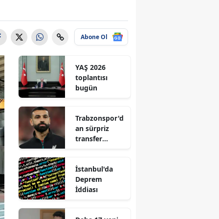
Abone Ol
YAŞ 2026
toplantısı
bugün
Trabzonspor'd
an sürpriz
transfer
hamlesi
İstanbul'da
Deprem
İddiası