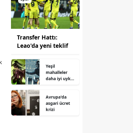
Transfer Hattı:
Leao'da yeni teklif
k
Yeşil
mahalleler
daha iyi uyku
sağlıyor
Avrupa'da
asgari ücret
krizi