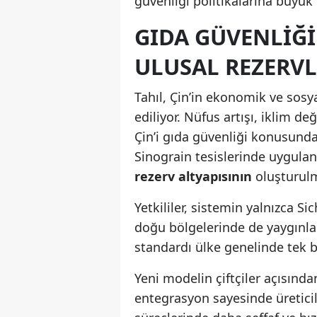
güvenliği politikalarına büyük 
GIDA GÜVENLIĞI
ULUSAL REZERV
Tahıl, Çin’in ekonomik ve sosya
ediliyor. Nüfus artışı, iklim değ
Çin’i gıda güvenliği konusund
Sinograin tesislerinde uygulan
rezerv altyapısının
oluşturulma
Yetkililer, sistemin yalnızca Si
doğu bölgelerinde de yaygınlaş
standardı ülke genelinde tek bi
Yeni modelin çiftçiler açısında
entegrasyon sayesinde üreticile