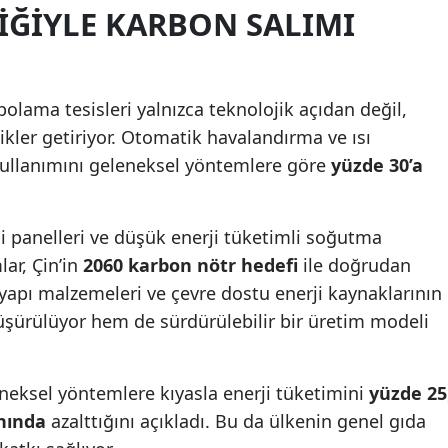
LIĞIYLE KARBON SALIMI
Samsun
Siirt
epolama tesisleri yalnızca teknolojik açıdan değil,
Sinop
ikler getiriyor. Otomatik havalandırma ve ısı
Sivas
kullanımını geleneksel yöntemlere göre
yüzde 30’a
Tekirdağ
si panelleri ve düşük enerji tüketimli soğutma
Tokat
lar, Çin’in
2060 karbon nötr hedefi
ile doğrudan
Trabzon
yapı malzemeleri ve çevre dostu enerji kaynaklarının
üşürülüyor hem de sürdürülebilir bir üretim modeli
Tunceli
Şanlıurfa
leneksel yöntemlere kıyasla enerji tüketimini
yüzde 25
Uşak
nında
azalttığını açıkladı. Bu da ülkenin genel gıda
Van