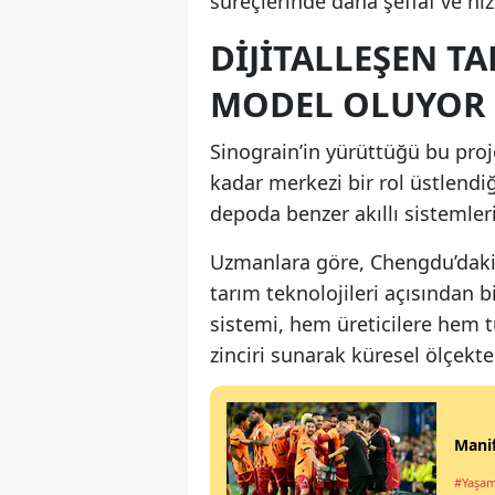
süreçlerinde daha şeffaf ve hız
DIJITALLEŞEN T
MODEL OLUYOR
Sinograin’in yürüttüğü bu proj
kadar merkezi bir rol üstlendi
depoda benzer akıllı sistemler
Uzmanlara göre, Chengdu’daki 
tarım teknolojileri açısından 
sistemi, hem üreticilere hem tü
zinciri sunarak küresel ölçekte
Manif
#Yaşa