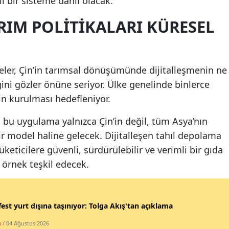
lı bir sisteme dâhil olacak.
Yalova
ARIM POLITIKALARI KÜRESEL
Karabük
Kilis
eler, Çin’in tarımsal dönüşümünde dijitalleşmenin ne
ğini gözler önüne seriyor. Ülke genelinde binlerce
Osmaniye
in kurulması hedefleniyor.
Düzce
bu uygulama yalnızca Çin’in değil, tüm Asya’nın
bir model haline gelecek. Dijitalleşen tahıl depolama
keticilere güvenli, sürdürülebilir ve verimli bir gıda
 örnek teşkil edecek.
est yurt dışına taşınıyor: Tolga Akış'tan açıklama
m
/ 04 Ağustos 2026