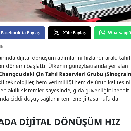
Edirne
Elazığ
Erzincan
Facebook'ta Paylaş
X'de Paylaş
Whatsapp'
Erzurum
dk
Eskişehir
anında dijital dönüşüm adımlarını hızlandırarak, tahıl
ir dönemi başlattı. Ülkenin güneybatısında yer alan
Gaziantep
Chengdu’daki Çin Tahıl Rezervleri Grubu (Sinograin
Giresun
sil teknolojiler, hem verimliliği hem de ürün kalitesini
len akıllı sistemler sayesinde, gıda güvenliğini tehdit
Gümüşhane
nda ciddi düşüş sağlanırken, enerji tasarrufu da
Hakkari
Hatay
ADA DIJITAL DÖNÜŞÜM HIZ
Isparta