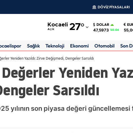
DÖVİZ PİYASALARI
Adana
Kocaeli
27
°
DOLAR
EU
Adıyaman
47,5973
55,
Açık
%0.06
Afyonkarahisar
ocaelispor
Sağlık
Teknoloji
Ekonomi
Otomobil
Son D
Ağrı
ğerler Yeniden Yazıldı: Zirve Değişmedi, Dengeler Sarsıldı
 Değerler Yeniden Yazı
Amasya
Ankara
engeler Sarsıldı
Antalya
Artvin
25 yılının son piyasa değeri güncellemesi
Aydın
Balıkesir