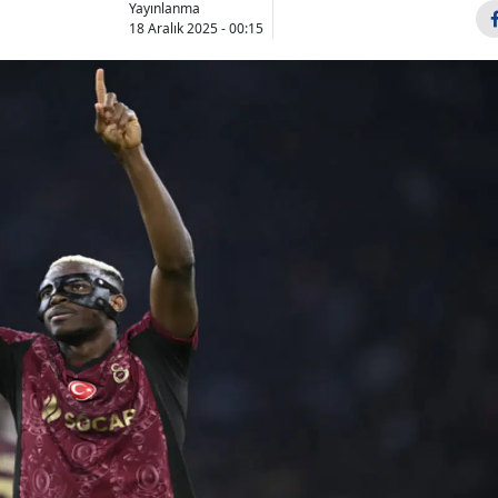
Yayınlanma
Bilecik
18 Aralık 2025 - 00:15
Bingöl
Bitlis
Bolu
Burdur
Bursa
Çanakkale
Çankırı
Çorum
Denizli
Diyarbakır