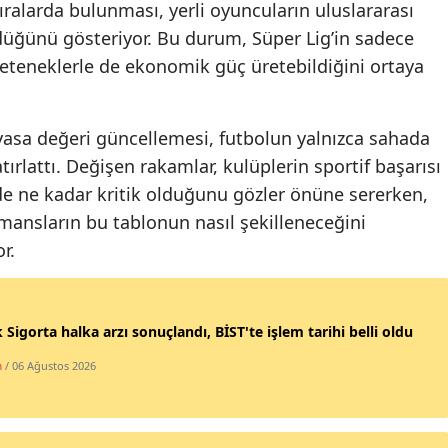
ıralarda bulunması, yerli oyuncuların uluslararası
üğünü gösteriyor. Bu durum, Süper Lig’in sadece
Yozgat
i yeteneklerle de ekonomik güç üretebildiğini ortaya
Zonguldak
Aksaray
yasa değeri güncellemesi, futbolun yalnızca sahada
Bayburt
rlattı. Değişen rakamlar, kulüplerin sportif başarısı
e ne kadar kritik olduğunu gözler önüne sererken,
Karaman
mansların bu tablonun nasıl şekilleneceğini
Kırıkkale
r.
Batman
Şırnak
 Sigorta halka arzı sonuçlandı, BİST'te işlem tarihi belli oldu
Bartın
m
/ 06 Ağustos 2026
Ardahan
Iğdır