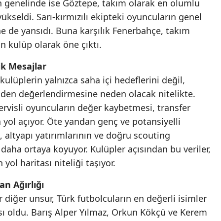
gin genelinde ise Göztepe, takım olarak en olumlu
kseldi. Sarı-kırmızılı ekipteki oyuncuların genel
Samsun
e de yansıdı. Buna karşılık Fenerbahçe, takım
Siirt
 kulüp olarak öne çıktı.
Sinop
k Mesajlar
Sivas
ulüplerin yalnızca saha içi hedeflerini değil,
niden değerlendirmesine neden olacak nitelikte.
Tekirdağ
rvisli oyuncuların değer kaybetmesi, transfer
Tokat
 yol açıyor. Öte yandan genç ve potansiyelli
 altyapı yatırımlarının ve doğru scouting
Trabzon
 daha ortaya koyuyor. Kulüpler açısından bu veriler,
Tunceli
yol haritası niteliği taşıyor.
Şanlıurfa
an Ağırlığı
diğer unsur, Türk futbolcuların en değerli isimler
Uşak
sı oldu. Barış Alper Yılmaz, Orkun Kökçü ve Kerem
Van