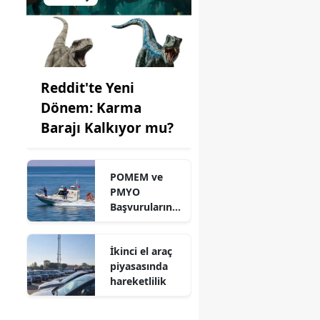
Reddit'te Yeni
Dönem: Karma
Barajı Kalkıyor mu?
POMEM ve
PMYO
Başvurularınd
a Son Durum
İkinci el araç
piyasasında
hareketlilik