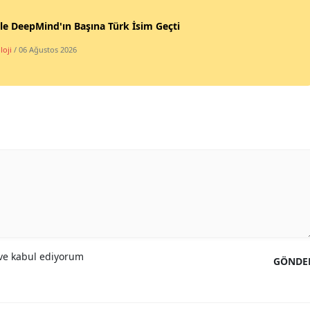
e DeepMind'ın Başına Türk İsim Geçti
Yalova
loji
/ 06 Ağustos 2026
Karabük
Kilis
Osmaniye
Düzce
e kabul ediyorum
GÖNDE