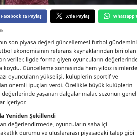
Edirne
Facebook'ta Paylaş
X'de Paylaş
Whatsapp'
Elazığ
dk
Erzincan
lının son piyasa değeri güncellemesi futbol gündemini
Erzurum
futbol ekonomisinin referans kaynaklarından biri olan
Eskişehir
on veriler, ligde forma giyen oyuncuların değerlerind
aya koydu. Güncelleme sonrasında hem yıldız isimlerd
Gaziantep
ı oyuncuların yükselişi, kulüplerin sportif ve
Giresun
n önemli ipuçları verdi. Özellikle büyük kulüplerin
in değerlerinde yaşanan dalgalanmalar, sezonun genel
Gümüşhane
r içeriyor.
Hakkari
a Yeniden Şekillendi
Hatay
lan değerlendirmede, oyuncuların saha içi
sakatlık durumu ve uluslararası piyasadaki talep gibi
Isparta