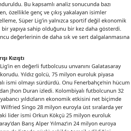
nduruldu. Bu kapsamlı analiz sonucunda bazı
Mersin
n, özellikle genç ve çıkış yakalayan isimler
elleme, Süper Lig’in yalnızca sportif değil ekonomik
İstanbul
 bir yapıya sahip olduğunu bir kez daha gösterdi.
İzmir
uncu değerlerinin de daha sık ve sert dalgalanmasına
Kars
Kastamonu
şı Kızıştı
ig’in en değerli futbolcusu unvanını Galatasaray
Kayseri
korudu. Yıldız golcü, 75 milyon euroluk piyasa
Kırklareli
ahalı ismi olmayı sürdürdü. Onu Fenerbahçe’nin hücum
dan Jhon Duran izledi. Kolombiyalı futbolcunun 32
Kırşehir
 yabancı yıldızların ekonomik etkisini net biçimde
Kocaeli
Wilfried Singo 28 milyon euroyla üst sıralarda yer
daki lider ismi Orkun Kökçü 25 milyon euroluk
Konya
saray’dan Barış Alper Yılmaz’ın 24 milyon euroya
Kütahya