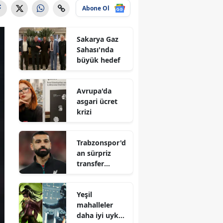
Abone Ol
Sakarya Gaz
Sahası'nda
büyük hedef
Avrupa'da
asgari ücret
krizi
Trabzonspor'd
an sürpriz
transfer
hamlesi
Yeşil
mahalleler
daha iyi uyku