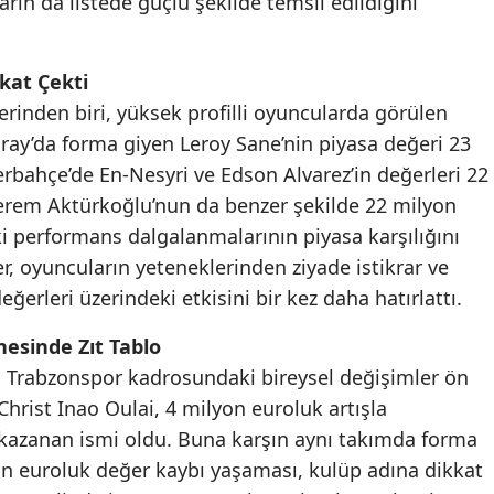
arın da listede güçlü şekilde temsil edildiğini
Malatya
kat Çekti
Manisa
rinden biri, yüksek profilli oyuncularda görülen
Kahramanmaraş
ray’da forma giyen Leroy Sane’nin piyasa değeri 23
Mardin
rbahçe’de En-Nesyri ve Edson Alvarez’in değerleri 22
Kerem Aktürkoğlu’nun da benzer şekilde 22 milyon
Muğla
i performans dalgalanmalarının piyasa karşılığını
Muş
r, oyuncuların yeteneklerinden ziyade istikrar ve
erleri üzerindeki etkisini bir kez daha hatırlattı.
Nevşehir
esinde Zıt Tablo
Niğde
, Trabzonspor kadrosundaki bireysel değişimler ön
Ordu
Christ Inao Oulai, 4 milyon euroluk artışla
kazanan ismi oldu. Buna karşın aynı takımda forma
Rize
n euroluk değer kaybı yaşaması, kulüp adına dikkat
Sakarya