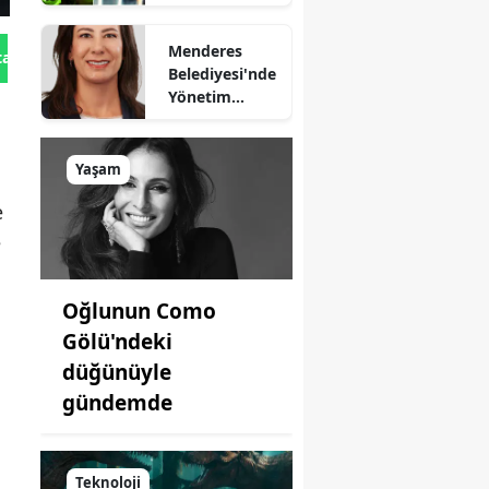
sağlıyor
Menderes
tan Gönder
Belediyesi'nde
Yönetim
Kimde?
Yaşam
e
e
Oğlunun Como
Gölü'ndeki
düğünüyle
gündemde
Teknoloji