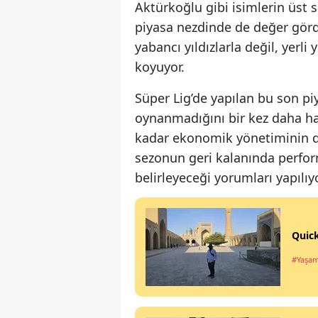
Aktürkoğlu gibi isimlerin üst s
piyasa nezdinde de değer görd
yabancı yıldızlarla değil, yerl
koyuyor.
Süper Lig’de yapılan bu son pi
oynanmadığını bir kez daha hatı
kadar ekonomik yönetiminin d
sezonun geri kalanında perfor
belirleyeceği yorumları yapılıyo
Quick
#Yaşa