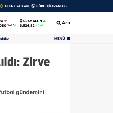
ALTIN FİYATLARI
NÖBETÇİ ECZANELER
RO
GRAM ALTIN
Ara
0080
6.524,82
%-0.01
% 0,44
akika
MENÜ
ldı: Zirve
 futbol gündemini