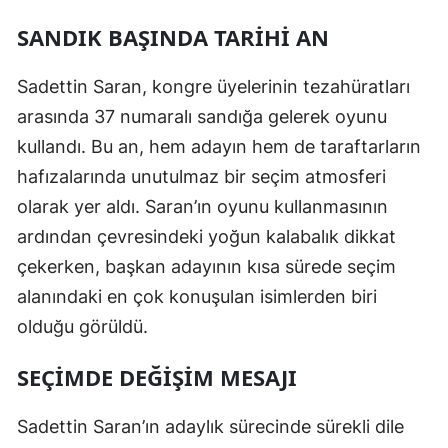
SANDIK BAŞINDA TARIHI AN
Samsun
Siirt
Sadettin Saran, kongre üyelerinin tezahüratları
arasında 37 numaralı sandığa gelerek oyunu
Sinop
kullandı. Bu an, hem adayın hem de taraftarların
Sivas
hafızalarında unutulmaz bir seçim atmosferi
Tekirdağ
olarak yer aldı. Saran’ın oyunu kullanmasının
ardından çevresindeki yoğun kalabalık dikkat
Tokat
çekerken, başkan adayının kısa sürede seçim
Trabzon
alanındaki en çok konuşulan isimlerden biri
Tunceli
olduğu görüldü.
Şanlıurfa
SEÇIMDE DEĞIŞIM MESAJI
Uşak
Sadettin Saran’ın adaylık sürecinde sürekli dile
Van