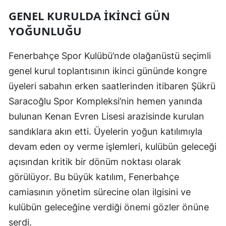
Edirne
GENEL KURULDA İKINCI GÜN
YOĞUNLUĞU
Elazığ
Erzincan
Fenerbahçe Spor Kulübü’nde olağanüstü seçimli
genel kurul toplantısının ikinci gününde kongre
Erzurum
üyeleri sabahın erken saatlerinden itibaren Şükrü
Eskişehir
Saracoğlu Spor Kompleksi’nin hemen yanında
bulunan Kenan Evren Lisesi arazisinde kurulan
Gaziantep
sandıklara akın etti. Üyelerin yoğun katılımıyla
Giresun
devam eden oy verme işlemleri, kulübün geleceği
Gümüşhane
açısından kritik bir dönüm noktası olarak
görülüyor. Bu büyük katılım, Fenerbahçe
Hakkari
camiasının yönetim sürecine olan ilgisini ve
Hatay
kulübün geleceğine verdiği önemi gözler önüne
Isparta
serdi.