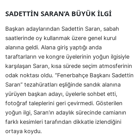
Mersin
SADETTIN SARAN’A BÜYÜK İLGI
İstanbul
Başkan adaylarından Sadettin Saran, sabah
İzmir
saatlerinde oy kullanmak üzere genel kurul
Kars
alanına geldi. Alana giriş yaptığı anda
taraftarların ve kongre üyelerinin yoğun ilgisiyle
Kastamonu
karşılaşan Saran, kısa sürede seçim atmosferinin
Kayseri
odak noktası oldu. “Fenerbahçe Başkanı Sadettin
Saran” tezahüratları eşliğinde sandık alanına
Kırklareli
yürüyen başkan adayı, üyelerle sohbet etti,
Kırşehir
fotoğraf taleplerini geri çevirmedi. Gösterilen
Kocaeli
yoğun ilgi, Saran’ın adaylık sürecinde camianın
farklı kesimleri tarafından dikkatle izlendiğini
Konya
ortaya koydu.
Kütahya