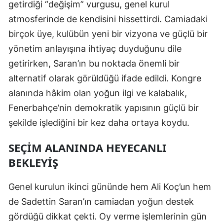
getirdiği “değişim” vurgusu, genel kurul
Yozgat
atmosferinde de kendisini hissettirdi. Camiadaki
birçok üye, kulübün yeni bir vizyona ve güçlü bir
Zonguldak
yönetim anlayışına ihtiyaç duyduğunu dile
Aksaray
getirirken, Saran’ın bu noktada önemli bir
alternatif olarak görüldüğü ifade edildi. Kongre
Bayburt
alanında hâkim olan yoğun ilgi ve kalabalık,
Karaman
Fenerbahçe’nin demokratik yapısının güçlü bir
Kırıkkale
şekilde işlediğini bir kez daha ortaya koydu.
Batman
SEÇIM ALANINDA HEYECANLI
BEKLEYIŞ
Şırnak
Bartın
Genel kurulun ikinci gününde hem Ali Koç’un hem
Ardahan
de Sadettin Saran’ın camiadan yoğun destek
gördüğü dikkat çekti. Oy verme işlemlerinin gün
Iğdır