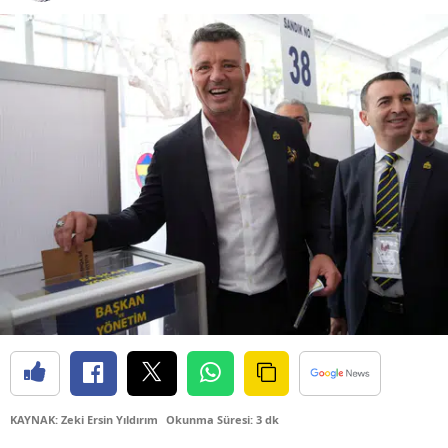
Bilecik
Bingöl
Bitlis
Bolu
Burdur
Bursa
Çanakkale
Çankırı
Çorum
Denizli
KAYNAK: Zeki Ersin Yıldırım
Okunma Süresi: 3 dk
Diyarbakır