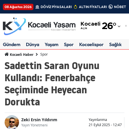
08 Ağustos 2026
DÖVİZ PİYASALARI
ALTIN FİYATLARI
NÖBETÇİ
Adana
Kocaeli
26
°
Adıyaman
Açık
Afyonkarahisar
Gündem
Dünya
Yaşam
Spor
Kocaelispor
Sağlık
Ağrı
Spor
Kocaeli Haber
Sadettin Saran Oyunu
Amasya
Kullandı: Fenerbahçe
Ankara
Seçiminde Heyecan
Antalya
Dorukta
Artvin
Aydın
Zeki Ersin Yıldırım
Yayınlanma
Balıkesir
21 Eylül 2025 - 12:47
Yayın Yönetmeni