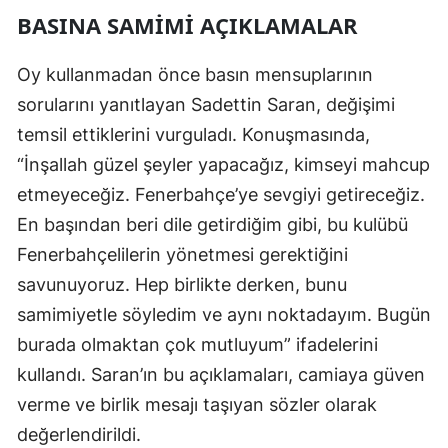
BASINA SAMIMI AÇIKLAMALAR
Malatya
Manisa
Oy kullanmadan önce basın mensuplarının
sorularını yanıtlayan Sadettin Saran, değişimi
Kahramanmaraş
temsil ettiklerini vurguladı. Konuşmasında,
Mardin
“İnşallah güzel şeyler yapacağız, kimseyi mahcup
etmeyeceğiz. Fenerbahçe’ye sevgiyi getireceğiz.
Muğla
En başından beri dile getirdiğim gibi, bu kulübü
Muş
Fenerbahçelilerin yönetmesi gerektiğini
Nevşehir
savunuyoruz. Hep birlikte derken, bunu
samimiyetle söyledim ve aynı noktadayım. Bugün
Niğde
burada olmaktan çok mutluyum” ifadelerini
Ordu
kullandı. Saran’ın bu açıklamaları, camiaya güven
Rize
verme ve birlik mesajı taşıyan sözler olarak
değerlendirildi.
Sakarya