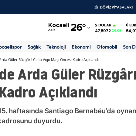
DÖVİZ PİYASALARI
Adana
Kocaeli
26
°
DOLAR
EU
Adıyaman
47,5972
54,9
Açık
%0.06
Afyonkarahisar
ocaelispor
Sağlık
Teknoloji
Ekonomi
Otomobil
Son D
Ağrı
Arda Güler Rüzgârı! Celta Vigo Maçı Öncesi Kadro Açıklandı
de Arda Güler Rüzgârı
Amasya
Ankara
Kadro Açıklandı
Antalya
Artvin
 15. haftasında Santiago Bernabéu’da oyna
Aydın
kadrosunu duyurdu.
Balıkesir