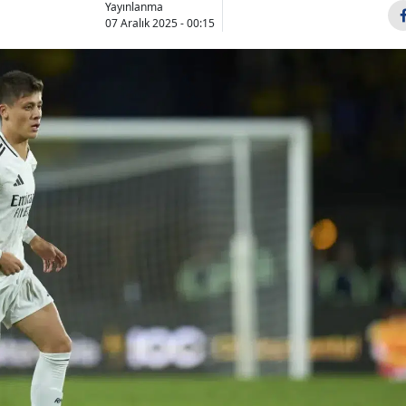
Yayınlanma
Bilecik
07 Aralık 2025 - 00:15
Bingöl
Bitlis
Bolu
Burdur
Bursa
Çanakkale
Çankırı
Çorum
Denizli
Diyarbakır