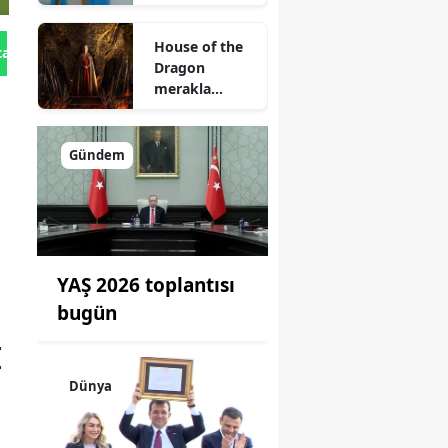
House of the
tan Gönder
Dragon
merakla
bekleniyor
Gündem
YAŞ 2026 toplantısı
bugün
I
Dünya