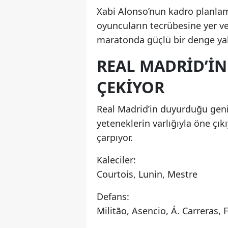
Xabi Alonso’nun kadro planla
oyuncuların tecrübesine yer ve
maratonda güçlü bir denge yak
REAL MADRID’IN
ÇEKIYOR
Real Madrid’in duyurduğu gen
yeteneklerin varlığıyla öne çık
çarpıyor.
Kaleciler:
Courtois, Lunin, Mestre
Defans:
Militão, Asencio, Á. Carreras, 