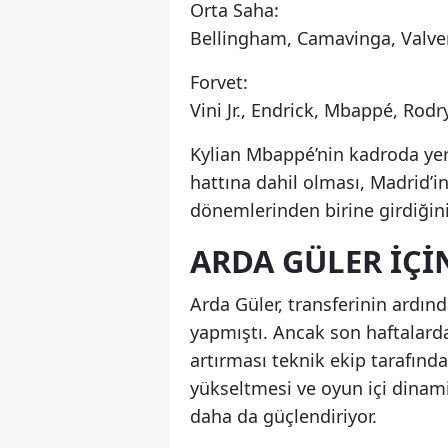
Orta Saha:
Bellingham, Camavinga, Valver
Forvet:
Vini Jr., Endrick, Mbappé, Ro
Kylian Mbappé’nin kadroda yer 
hattına dahil olması, Madrid’
dönemlerinden birine girdiğini
ARDA GÜLER İÇI
Arda Güler, transferinin ardınd
yapmıştı. Ancak son haftala
artırması teknik ekip tarafınd
yükseltmesi ve oyun içi dinam
daha da güçlendiriyor.