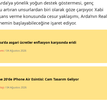
Arda’ya yönelik yoğun destek göstermesi, genç
Yozgat
u artıran unsurlardan biri olarak göze çarpıyor. Xabi
şans verme konusunda cesur yaklaşımı, Arda’nın Real
Zonguldak
nemin başlayabileceğine işaret ediyor.
Aksaray
Bayburt
a'da asgari ücretler enflasyon karşısında eridi
Karaman
omi
/ 04 Ağustos 2026
Kırıkkale
Batman
Şırnak
e 20'de iPhone Air Esintisi: Cam Tasarım Geliyor
Bartın
loji
/ 04 Ağustos 2026
Ardahan
Iğdır