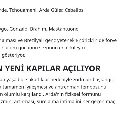
Samsun
de, Tchouameni, Arda Güler, Ceballos
Siirt
drygo, Gonzalo, Brahim, Mastantuono
Sinop
alması ve Brezilyalı genç yetenek Endrick’in de forve
Sivas
in hücum gücünün sezonun en etkileyici
Tekirdağ
 gösteriyor.
Tokat
N YENI KAPILAR AÇILIYOR
Trabzon
an yaşadığı sakatlıklar nedeniyle zorlu bir başlangıç
Tunceli
rda tamamen iyileşmesi ve antrenman temposunu
an olumlu karşılandı. Arda'nın fiziksel formunu
Şanlıurfa
izmini artırması, süre alma ihtimalini her geçen maç
Uşak
Van