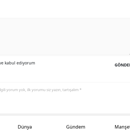
Yalova
Karabük
Kilis
Osmaniye
Düzce
e kabul ediyorum
GÖNDE
 ilgili yorum yok, ilk yorumu siz yazın, tartışalım *
Dünya
Gündem
Manşet