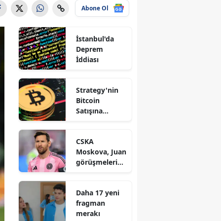
Abone Ol
İstanbul'da
Deprem
İddiası
Strategy'nin
Bitcoin
Satışına
Saylor'dan
Açıklama
CSKA
Moskova, Juan
görüşmelerind
en çekildi
Daha 17 yeni
fragman
merakı