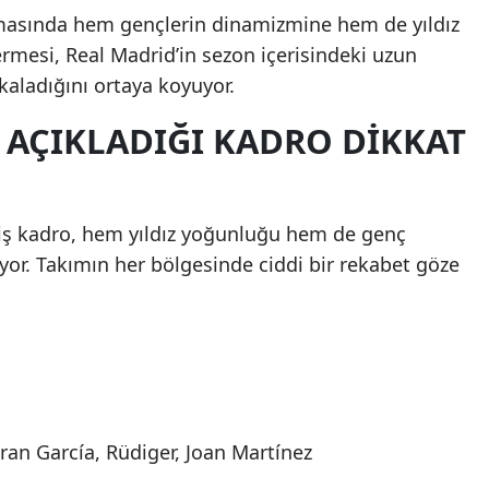
masında hem gençlerin dinamizmine hem de yıldız
Malatya
rmesi, Real Madrid’in sezon içerisindeki uzun
Manisa
aladığını ortaya koyuyor.
Kahramanmaraş
 AÇIKLADIĞI KADRO DIKKAT
Mardin
Muğla
iş kadro, hem yıldız yoğunluğu hem de genç
Muş
ıyor. Takımın her bölgesinde ciddi bir rekabet göze
Nevşehir
Niğde
Ordu
Rize
Fran García, Rüdiger, Joan Martínez
Sakarya