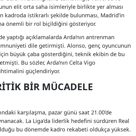
un elit orta saha isimleriyle birlikte yer alması
Mersin
 kadroda istikrarlı şekilde bulunması, Madrid’in
İstanbul
 önemli bir rol biçildiğini gösteriyor.
İzmir
de yaptığı açıklamalarda Arda’nın antrenman
uniyeti dile getirmişti. Alonso, genç oyuncunun
Kars
çin büyük çaba gösterdiğini, teknik ekibin de bu
Kastamonu
etmişti. Bu sözler, Arda’nın Celta Vigo
htimalini güçlendiriyor.
Kayseri
ITIK BIR MÜCADELE
Kırklareli
Kırşehir
Kocaeli
sındaki karşılaşma, pazar günü saat 21.00’de
anacak. La Liga’da liderlik hedefini sürdüren Real
Konya
 olduğu bu dönemde kadro rekabeti oldukça yüksek.
Kütahya