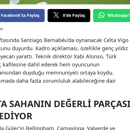
Edirne
Facebook'ta Paylaş
X'de Paylaş
Whatsapp'
Elazığ
dk
Erzincan
haftasında Santiago Bernabéu’da oynanacak Celta Vigo
Erzurum
nu duyurdu. Kadro açıklaması, özellikle genç yıldız
Eskişehir
ecan yarattı. Teknik direktör Xabi Alonso, Türk
ç kafilesine dahil ederek hem oyuncunun
Gaziantep
ansından duyduğu memnuniyeti ortaya koydu.
Giresun
laşmada daha fazla sorumluluk alabileceğine dair
Gümüşhane
A SAHANIN DEĞERLI PARÇAS
Hakkari
EDIYOR
Hatay
Isparta
a Güler’in Bellingham, Camavinga, Valverde ve