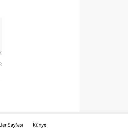
R
ler Sayfası
Künye