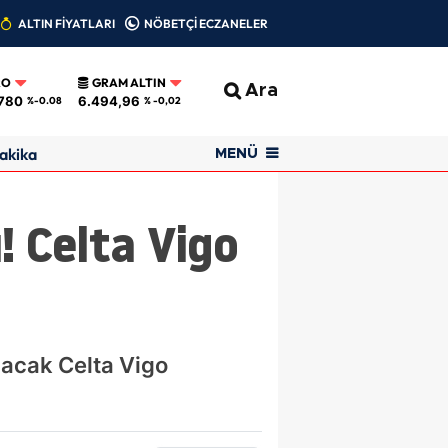
ALTIN FİYATLARI
NÖBETÇİ ECZANELER
RO
GRAM ALTIN
Ara
780
6.494,96
%-0.08
% -0,02
akika
MENÜ
! Celta Vigo
nacak Celta Vigo