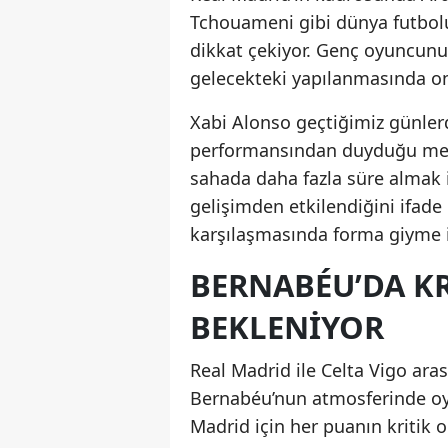
Tchouameni gibi dünya futbolun
dikkat çekiyor. Genç oyuncunun
gelecekteki yapılanmasında ona
Xabi Alonso geçtiğimiz günler
performansından duyduğu memn
sahada daha fazla süre almak i
gelişimden etkilendiğini ifade 
karşılaşmasında forma giyme i
BERNABÉU’DA KR
BEKLENIYOR
Real Madrid ile Celta Vigo ara
Bernabéu’nun atmosferinde oyn
Madrid için her puanın kritik