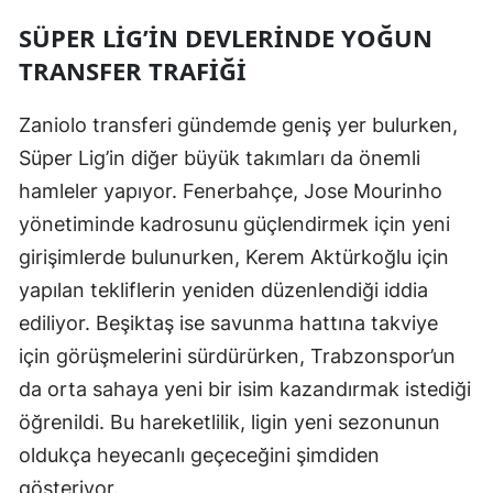
SÜPER LIG’IN DEVLERINDE YOĞUN
Malatya
TRANSFER TRAFIĞI
Manisa
Zaniolo transferi gündemde geniş yer bulurken,
Kahramanmaraş
Süper Lig’in diğer büyük takımları da önemli
Mardin
hamleler yapıyor. Fenerbahçe, Jose Mourinho
Muğla
yönetiminde kadrosunu güçlendirmek için yeni
girişimlerde bulunurken, Kerem Aktürkoğlu için
Muş
yapılan tekliflerin yeniden düzenlendiği iddia
Nevşehir
ediliyor. Beşiktaş ise savunma hattına takviye
Niğde
için görüşmelerini sürdürürken, Trabzonspor’un
da orta sahaya yeni bir isim kazandırmak istediği
Ordu
öğrenildi. Bu hareketlilik, ligin yeni sezonunun
Rize
oldukça heyecanlı geçeceğini şimdiden
Sakarya
gösteriyor.