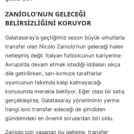
Samsun
ZANIOLO’NUN GELECEĞI
BELIRSIZLIĞINI KORUYOR
Siirt
Sinop
Galatasaray’a geçtiğimiz sezon büyük umutlarla
transfer olan Nicolo Zaniolo’nun geleceği halen
Sivas
netleşmiş değil. İtalyan futbolcunun kariyerine
Tekirdağ
Avrupa’da devam etmek istediği iddiaları sıkça
Tokat
dile getirilirken, sarı-kırmızılı taraftarlar
oyuncunun takımda kalıp kalmayacağı
Trabzon
konusunda merakla bekliyor. Eğer olası bir satış
Tunceli
gerçekleşirse, Galatasaray yönetiminin yerine
Şanlıurfa
hangi ismi transfer edeceği de şimdiden
gündemdeki en önemli sorulardan biri oldu.
Uşak
Zaniolo için yaşanan bu gelişme, transfer
Van