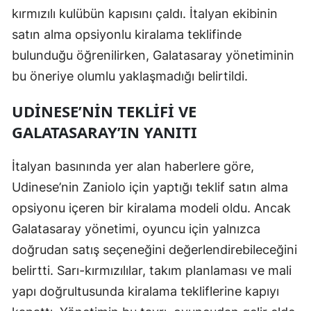
kırmızılı kulübün kapısını çaldı. İtalyan ekibinin
Edirne
satın alma opsiyonlu kiralama teklifinde
Elazığ
bulunduğu öğrenilirken, Galatasaray yönetiminin
Erzincan
bu öneriye olumlu yaklaşmadığı belirtildi.
Erzurum
UDINESE’NIN TEKLIFI VE
GALATASARAY’IN YANITI
Eskişehir
Gaziantep
İtalyan basınında yer alan haberlere göre,
Udinese’nin Zaniolo için yaptığı teklif satın alma
Giresun
opsiyonu içeren bir kiralama modeli oldu. Ancak
Gümüşhane
Galatasaray yönetimi, oyuncu için yalnızca
Hakkari
doğrudan satış seçeneğini değerlendirebileceğini
belirtti. Sarı-kırmızılılar, takım planlaması ve mali
Hatay
yapı doğrultusunda kiralama tekliflerine kapıyı
Isparta