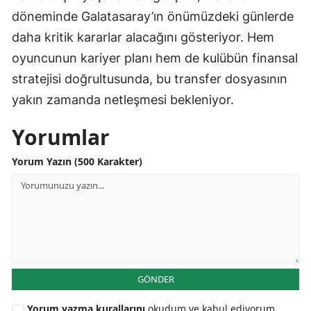
döneminde Galatasaray’ın önümüzdeki günlerde
Yozgat
daha kritik kararlar alacağını gösteriyor. Hem
Zonguldak
oyuncunun kariyer planı hem de kulübün finansal
stratejisi doğrultusunda, bu transfer dosyasının
Aksaray
yakın zamanda netleşmesi bekleniyor.
Bayburt
Yorumlar
Karaman
Yorum Yazın (500 Karakter)
Kırıkkale
Batman
Şırnak
Bartın
GÖNDER
Ardahan
Yorum yazma kurallarını
okudum ve kabul ediyorum
Iğdır