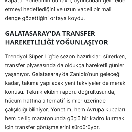
kapattı. Yönetimin bu tavrı, oyuncudan gelir elde
Mersin
etmeyi hedeflediğini ve uzun vadeli bir mali
denge gözettiğini ortaya koydu.
İstanbul
GALATASARAY’DA TRANSFER
İzmir
HAREKETLILIĞI YOĞUNLAŞIYOR
Kars
Trendyol Süper Lig’de sezon hazırlıkları sürerken,
Kastamonu
transfer piyasasında da oldukça hareketli günler
Kayseri
yaşanıyor. Galatasaray’da Zaniolo’nun geleceği
Kırklareli
kadar, takıma yapılacak yeni takviyeler de merak
konusu. Teknik ekibin raporu doğrultusunda,
Kırşehir
hücum hattına alternatif isimler üzerinde
Kocaeli
çalışıldığı biliniyor. Yönetim, hem Avrupa kupaları
Konya
hem de lig maratonunda güçlü bir kadro kurmak
için transfer görüşmelerini sürdürüyor.
Kütahya