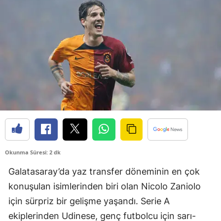
Bilecik
Bingöl
Bitlis
Bolu
Burdur
Bursa
Çanakkale
Çankırı
Okunma Süresi: 2 dk
Galatasaray’da yaz transfer döneminin en çok
Çorum
konuşulan isimlerinden biri olan Nicolo Zaniolo
Denizli
için sürpriz bir gelişme yaşandı. Serie A
Diyarbakır
ekiplerinden Udinese, genç futbolcu için sarı-