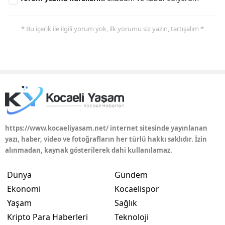
Yalova
* Bu içerik ile ilgili yorum yok, ilk yorumu siz yazın, tartışalım *
Karabük
Kilis
Osmaniye
Düzce
https://www.kocaeliyasam.net/ internet sitesinde yayınlanan
yazı, haber, video ve fotoğrafların her türlü hakkı saklıdır. İzin
alınmadan, kaynak gösterilerek dahi kullanılamaz.
Dünya
Gündem
Ekonomi
Kocaelispor
Yaşam
Sağlık
Kripto Para Haberleri
Teknoloji