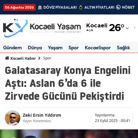
06 Ağustos 2026
DÖVİZ PİYASALARI
ALTIN FİYATLARI
NÖBETÇİ
Adana
Kocaeli
26
°
Adıyaman
Açık
Afyonkarahisar
Gündem
Dünya
Yaşam
Spor
Kocaelispor
Sağlık
Ağrı
Spor
Kocaeli Haber
Galatasaray Konya Engelini
Amasya
Aştı: Aslan 6’da 6 ile
Ankara
Zirvede Gücünü Pekiştirdi
Antalya
Artvin
Zeki Ersin Yıldırım
Yayınlanma
Aydın
23 Eylül 2025 - 00:41
Yayın Yönetmeni
Balıkesir