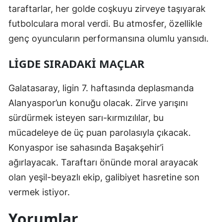
taraftarlar, her golde coşkuyu zirveye taşıyarak
Yozgat
futbolculara moral verdi. Bu atmosfer, özellikle
genç oyuncuların performansına olumlu yansıdı.
Zonguldak
Aksaray
LIGDE SIRADAKI MAÇLAR
Bayburt
Galatasaray, ligin 7. haftasında deplasmanda
Karaman
Alanyaspor’un konuğu olacak. Zirve yarışını
sürdürmek isteyen sarı-kırmızılılar, bu
Kırıkkale
mücadeleye de üç puan parolasıyla çıkacak.
Batman
Konyaspor ise sahasında Başakşehir’i
Şırnak
ağırlayacak. Taraftarı önünde moral arayacak
olan yeşil-beyazlı ekip, galibiyet hasretine son
Bartın
vermek istiyor.
Ardahan
Yorumlar
Iğdır