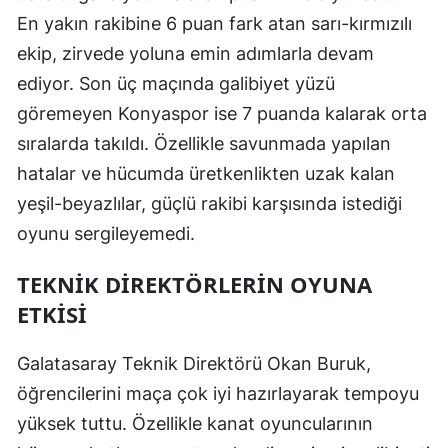
En yakın rakibine 6 puan fark atan sarı-kırmızılı
Malatya
ekip, zirvede yoluna emin adımlarla devam
Manisa
ediyor. Son üç maçında galibiyet yüzü
göremeyen Konyaspor ise 7 puanda kalarak orta
Kahramanmaraş
sıralarda takıldı. Özellikle savunmada yapılan
Mardin
hatalar ve hücumda üretkenlikten uzak kalan
Muğla
yeşil-beyazlılar, güçlü rakibi karşısında istediği
oyunu sergileyemedi.
Muş
Nevşehir
TEKNIK DIREKTÖRLERIN OYUNA
ETKISI
Niğde
Ordu
Galatasaray Teknik Direktörü Okan Buruk,
öğrencilerini maça çok iyi hazırlayarak tempoyu
Rize
yüksek tuttu. Özellikle kanat oyuncularının
Sakarya