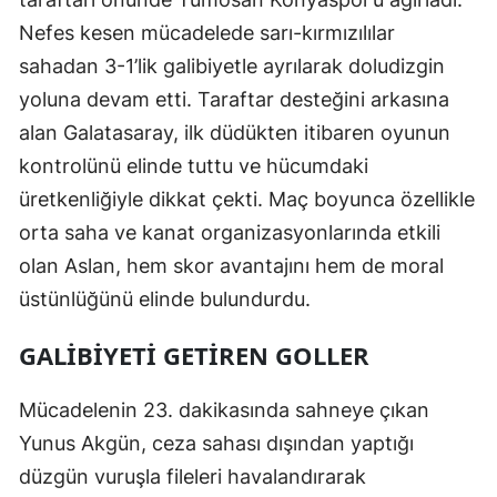
Edirne
Nefes kesen mücadelede sarı-kırmızılılar
sahadan 3-1’lik galibiyetle ayrılarak doludizgin
Elazığ
yoluna devam etti. Taraftar desteğini arkasına
Erzincan
alan Galatasaray, ilk düdükten itibaren oyunun
Erzurum
kontrolünü elinde tuttu ve hücumdaki
üretkenliğiyle dikkat çekti. Maç boyunca özellikle
Eskişehir
orta saha ve kanat organizasyonlarında etkili
Gaziantep
olan Aslan, hem skor avantajını hem de moral
üstünlüğünü elinde bulundurdu.
Giresun
Gümüşhane
GALIBIYETI GETIREN GOLLER
Hakkari
Mücadelenin 23. dakikasında sahneye çıkan
Hatay
Yunus Akgün, ceza sahası dışından yaptığı
düzgün vuruşla fileleri havalandırarak
Isparta