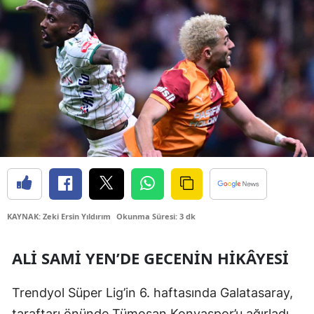
Bilecik
Bingöl
Bitlis
Bolu
Burdur
Bursa
Çanakkale
Çankırı
KAYNAK: Zeki Ersin Yıldırım
Okunma Süresi: 3 dk
Çorum
ALI SAMI YEN’DE GECENIN HIKÂYESI
Denizli
Trendyol Süper Lig’in 6. haftasında Galatasaray,
Diyarbakır
taraftarı önünde Tümosan Konyaspor’u ağırladı.