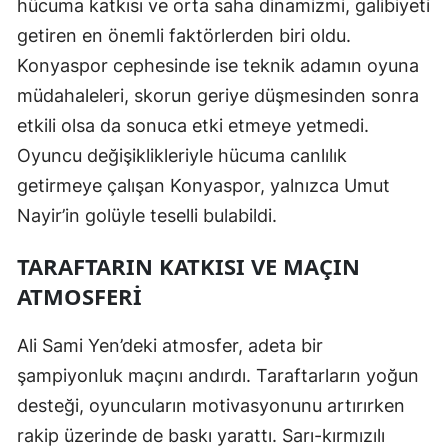
hücuma katkısı ve orta saha dinamizmi, galibiyeti
Samsun
getiren en önemli faktörlerden biri oldu.
Konyaspor cephesinde ise teknik adamın oyuna
Siirt
müdahaleleri, skorun geriye düşmesinden sonra
Sinop
etkili olsa da sonuca etki etmeye yetmedi.
Oyuncu değişiklikleriyle hücuma canlılık
Sivas
getirmeye çalışan Konyaspor, yalnızca Umut
Tekirdağ
Nayir’in golüyle teselli bulabildi.
Tokat
TARAFTARIN KATKISI VE MAÇIN
Trabzon
ATMOSFERI
Tunceli
Ali Sami Yen’deki atmosfer, adeta bir
Şanlıurfa
şampiyonluk maçını andırdı. Taraftarların yoğun
Uşak
desteği, oyuncuların motivasyonunu artırırken
rakip üzerinde de baskı yarattı. Sarı-kırmızılı
Van