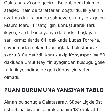
Galatasaray’ı öne geçirdi. Bu gol, hem takımını
Mersin
ateşledi hem de taraftarları coşturdu. İlk yarının
İstanbul
uzatma dakikalarında sahneye çıkan yıldız golcü
Mauro Icardi, fırsatçılığını konuşturarak farkı
İzmir
ikiye çıkardı. İkinci yarıya da baskılı başlayan
Kars
sarı-kırmızılılarda 64. dakikada Lucas Torreira,
savunmadan seken topu ağlarla buluşturarak
Kastamonu
skoru 3-0’a getirdi. Konuk ekip Konyaspor ise 80.
Kayseri
dakikada Umut Nayir’in ayağından bulduğu golle
Kırklareli
farkı ikiye indirse de geri dönüş için yeterli
olmadı.
Kırşehir
Kocaeli
PUAN DURUMUNA YANSIYAN TABLO
Konya
Alınan bu sonuçla Galatasaray, Süper Lig’de üst
Kütahya
üste 6. galibiyetini alarak puanını 18’e yükseltti.