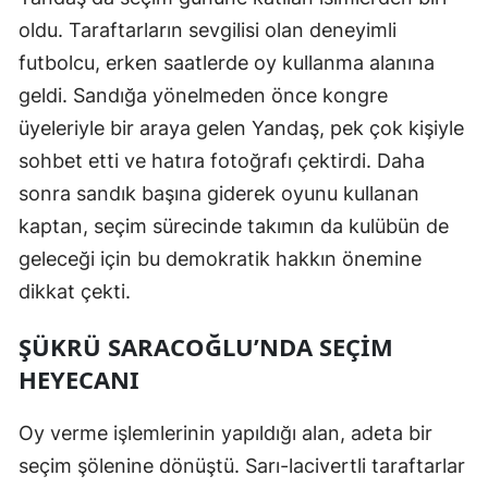
oldu. Taraftarların sevgilisi olan deneyimli
Mersin
futbolcu, erken saatlerde oy kullanma alanına
İstanbul
geldi. Sandığa yönelmeden önce kongre
İzmir
üyeleriyle bir araya gelen Yandaş, pek çok kişiyle
sohbet etti ve hatıra fotoğrafı çektirdi. Daha
Kars
sonra sandık başına giderek oyunu kullanan
Kastamonu
kaptan, seçim sürecinde takımın da kulübün de
Kayseri
geleceği için bu demokratik hakkın önemine
dikkat çekti.
Kırklareli
ŞÜKRÜ SARACOĞLU’NDA SEÇIM
Kırşehir
HEYECANI
Kocaeli
Konya
Oy verme işlemlerinin yapıldığı alan, adeta bir
seçim şölenine dönüştü. Sarı-lacivertli taraftarlar
Kütahya