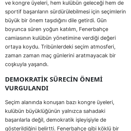
ve kongre üyeleri, hem kulübün geleceği hem de
Malatya
sportif başarıların sürdürülebilmesi için seçimlerin
büyük bir önem taşıdığını dile getirdi. Gün
Manisa
boyunca süren yoğun katılım, Fenerbahçe
Kahramanmaraş
camiasının kulübün yönetimine verdiği değeri
Mardin
ortaya koydu. Tribünlerdeki seçim atmosferi,
zaman zaman maç günlerini aratmayacak bir
Muğla
coşkuyla yaşandı.
Muş
DEMOKRATIK SÜRECIN ÖNEMI
Nevşehir
VURGULANDI
Niğde
Seçim alanında konuşan bazı kongre üyeleri,
Ordu
kulübün büyüklüğünün yalnızca sahadaki
Rize
başarılarla değil, demokratik işleyişiyle de
gösterildiğini belirtti. Fenerbahçe gibi köklü bir
Sakarya