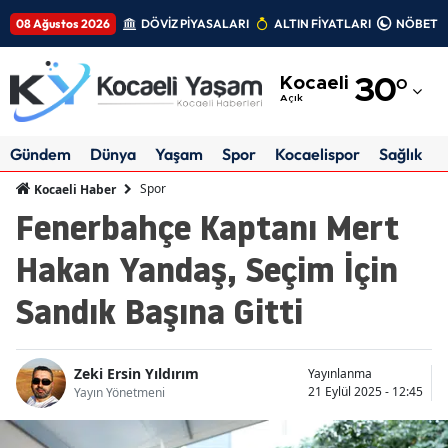
08 Ağustos 2026
DÖVİZ PİYASALARI
ALTIN FİYATLARI
NÖBETÇİ
Adana
Kocaeli
30
°
Adıyaman
Açık
Afyonkarahisar
Gündem
Dünya
Yaşam
Spor
Kocaelispor
Sağlık
Ağrı
Spor
Kocaeli Haber
Fenerbahçe Kaptanı Mert
Amasya
Hakan Yandaş, Seçim İçin
Ankara
Sandık Başına Gitti
Antalya
Artvin
Zeki Ersin Yıldırım
Yayınlanma
Aydın
21 Eylül 2025 - 12:45
Yayın Yönetmeni
Balıkesir