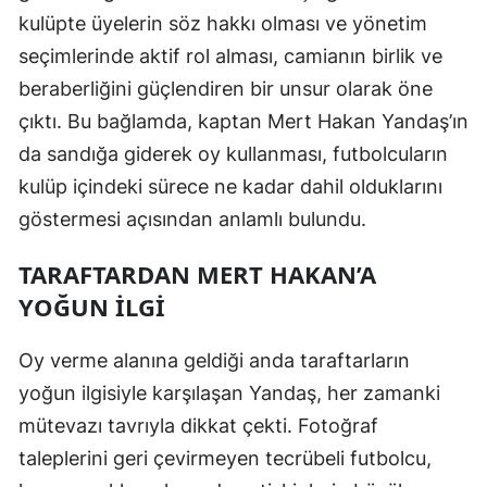
kulüpte üyelerin söz hakkı olması ve yönetim
Samsun
seçimlerinde aktif rol alması, camianın birlik ve
Siirt
beraberliğini güçlendiren bir unsur olarak öne
çıktı. Bu bağlamda, kaptan Mert Hakan Yandaş’ın
Sinop
da sandığa giderek oy kullanması, futbolcuların
Sivas
kulüp içindeki sürece ne kadar dahil olduklarını
Tekirdağ
göstermesi açısından anlamlı bulundu.
Tokat
TARAFTARDAN MERT HAKAN’A
YOĞUN İLGI
Trabzon
Tunceli
Oy verme alanına geldiği anda taraftarların
yoğun ilgisiyle karşılaşan Yandaş, her zamanki
Şanlıurfa
mütevazı tavrıyla dikkat çekti. Fotoğraf
Uşak
taleplerini geri çevirmeyen tecrübeli futbolcu,
Van