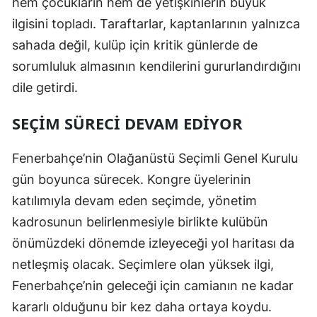
hem çocukların hem de yetişkinlerin büyük
ilgisini topladı. Taraftarlar, kaptanlarının yalnızca
Yozgat
sahada değil, kulüp için kritik günlerde de
Zonguldak
sorumluluk almasının kendilerini gururlandırdığını
Aksaray
dile getirdi.
Bayburt
SEÇIM SÜRECI DEVAM EDIYOR
Karaman
Fenerbahçe’nin Olağanüstü Seçimli Genel Kurulu
Kırıkkale
gün boyunca sürecek. Kongre üyelerinin
Batman
katılımıyla devam eden seçimde, yönetim
kadrosunun belirlenmesiyle birlikte kulübün
Şırnak
önümüzdeki dönemde izleyeceği yol haritası da
Bartın
netleşmiş olacak. Seçimlere olan yüksek ilgi,
Fenerbahçe’nin geleceği için camianın ne kadar
Ardahan
kararlı olduğunu bir kez daha ortaya koydu.
Iğdır