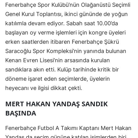
Fenerbahçe Spor Kulübü’nün Olağanüstü Seçimli
Edirne
Genel Kurul Toplantısı, ikinci gününde de yoğun
Elazığ
katılımla devam ediyor. Sabah saat 10.00’da
başlayan oy verme işlemleri için kongre üyeleri
Erzincan
erken saatlerden itibaren Fenerbahçe Şükrü
Erzurum
Saracoğlu Spor Kompleksi’nin yanında bulunan
Eskişehir
Kenan Evren Lisesi’nin arsasında kurulan
sandıklara akın etti. Kulüp tarihinde kritik bir
Gaziantep
döneme işaret eden seçimlerde, üyelerin
Giresun
heyecanı ve ilgisi dikkat çekti.
Gümüşhane
MERT HAKAN YANDAŞ SANDIK
Hakkari
BAŞINDA
Hatay
Fenerbahçe Futbol A Takımı Kaptanı Mert Hakan
Isparta
Yandaş da seçim gününe katılan isimlerden biri