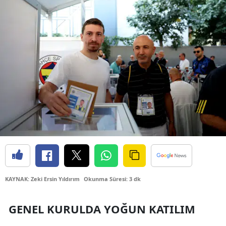
Bilecik
Bingöl
Bitlis
Bolu
Burdur
Bursa
Çanakkale
Çankırı
Çorum
KAYNAK: Zeki Ersin Yıldırım
Okunma Süresi: 3 dk
Denizli
GENEL KURULDA YOĞUN KATILIM
Diyarbakır