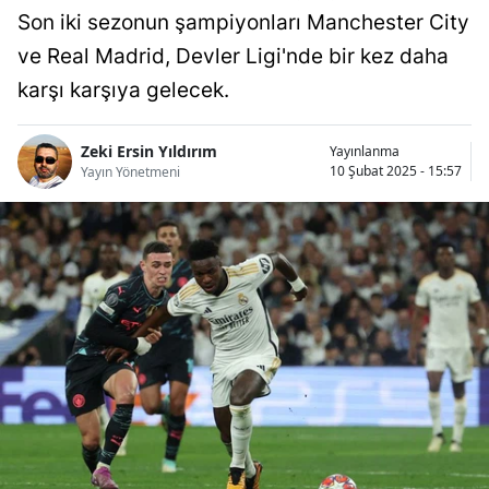
Son iki sezonun şampiyonları Manchester City
Bilecik
ve Real Madrid, Devler Ligi'nde bir kez daha
Bingöl
karşı karşıya gelecek.
Bitlis
Zeki Ersin Yıldırım
Yayınlanma
Bolu
10 Şubat 2025 - 15:57
Yayın Yönetmeni
Burdur
Bursa
Çanakkale
Çankırı
Çorum
Denizli
Diyarbakır