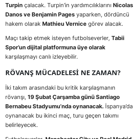
Turpin
çalacak. Turpin’in yardımcılıklarını
Nicolas
Samsun
Danos ve Benjamin Pages
yaparken, dördüncü
Siirt
hakem olarak
Mathieu Vernice
görev alacak.
Sinop
Maçı takip etmek isteyen futbolseverler,
Tabii
Spor’un dijital platformuna üye olarak
Sivas
karşılaşmayı canlı izleyebilir.
Tekirdağ
RÖVANŞ MÜCADELESI NE ZAMAN?
Tokat
Trabzon
İki takım arasındaki bu kritik karşılaşmanın
rövanşı,
19 Şubat Çarşamba günü Santiago
Tunceli
Bernabeu Stadyumu’nda oynanacak.
İspanya’da
Şanlıurfa
oynanacak bu ikinci maç, turu geçen takımı
belirleyecek.
Uşak
Van