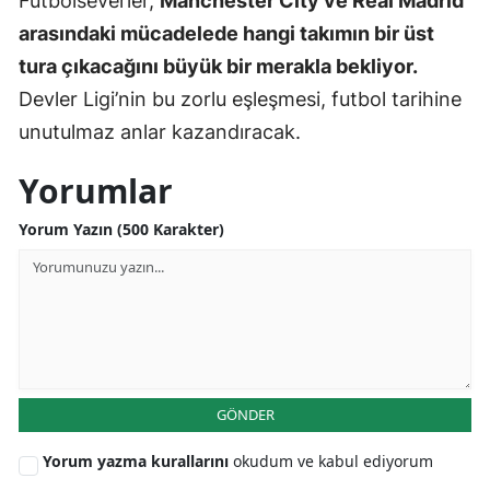
Futbolseverler,
Manchester City ve Real Madrid
arasındaki mücadelede hangi takımın bir üst
Yozgat
tura çıkacağını büyük bir merakla bekliyor.
Zonguldak
Devler Ligi’nin bu zorlu eşleşmesi, futbol tarihine
Aksaray
unutulmaz anlar kazandıracak.
Bayburt
Yorumlar
Karaman
Yorum Yazın (500 Karakter)
Kırıkkale
Batman
Şırnak
Bartın
GÖNDER
Ardahan
Yorum yazma kurallarını
okudum ve kabul ediyorum
Iğdır