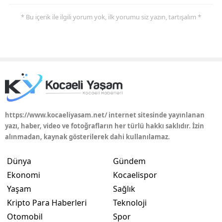
* Bu içerik ile ilgili yorum yok, ilk yorumu siz yazın, tartışalım *
Yalova
Karabük
Kilis
Osmaniye
Düzce
https://www.kocaeliyasam.net/ internet sitesinde yayınlanan
yazı, haber, video ve fotoğrafların her türlü hakkı saklıdır. İzin
alınmadan, kaynak gösterilerek dahi kullanılamaz.
Dünya
Gündem
Ekonomi
Kocaelispor
Yaşam
Sağlık
Kripto Para Haberleri
Teknoloji
Otomobil
Spor