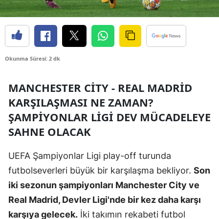
Edirne
Elazığ
Erzincan
Okunma Süresi: 2 dk
Erzurum
MANCHESTER CITY - REAL MADRID
Eskişehir
KARŞILAŞMASI NE ZAMAN?
Gaziantep
ŞAMPIYONLAR LIGI DEV MÜCADELEYE
SAHNE OLACAK
Giresun
Gümüşhane
UEFA Şampiyonlar Ligi play-off turunda
futbolseverleri büyük bir karşılaşma bekliyor.
Son
Hakkari
iki sezonun şampiyonları Manchester City ve
Hatay
Real Madrid, Devler Ligi'nde bir kez daha karşı
Isparta
karşıya gelecek.
İki takımın rekabeti futbol