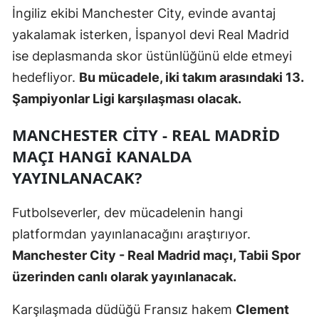
İngiliz ekibi Manchester City, evinde avantaj
Malatya
yakalamak isterken, İspanyol devi Real Madrid
Manisa
ise deplasmanda skor üstünlüğünü elde etmeyi
hedefliyor.
Bu mücadele, iki takım arasındaki 13.
Kahramanmaraş
Şampiyonlar Ligi karşılaşması olacak.
Mardin
MANCHESTER CITY - REAL MADRID
Muğla
MAÇI HANGI KANALDA
Muş
YAYINLANACAK?
Nevşehir
Futbolseverler, dev mücadelenin hangi
Niğde
platformdan yayınlanacağını araştırıyor.
Manchester City - Real Madrid maçı, Tabii Spor
Ordu
üzerinden canlı olarak yayınlanacak.
Rize
Karşılaşmada düdüğü Fransız hakem
Clement
Sakarya