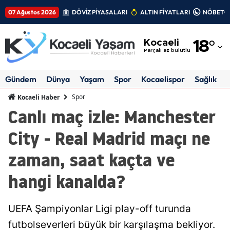
07 Ağustos 2026
DÖVİZ PİYASALARI
ALTIN FİYATLARI
NÖBETÇİ
Adana
Kocaeli
18
°
Adıyaman
Parçalı az bulutlu
Afyonkarahisar
Gündem
Dünya
Yaşam
Spor
Kocaelispor
Sağlık
Ağrı
Spor
Kocaeli Haber
Canlı maç izle: Manchester
Amasya
City - Real Madrid maçı ne
Ankara
zaman, saat kaçta ve
Antalya
hangi kanalda?
Artvin
Aydın
UEFA Şampiyonlar Ligi play-off turunda
Balıkesir
futbolseverleri büyük bir karşılaşma bekliyor.