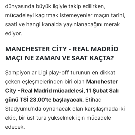
dünyasında büyük ilgiyle takip edilirken,
Mersin
mücadeleyi kaçırmak istemeyenler maçın tarihi,
İstanbul
saati ve hangi kanalda yayınlanacağını merak
İzmir
ediyor.
Kars
MANCHESTER CITY - REAL MADRID
MAÇI NE ZAMAN VE SAAT KAÇTA?
Kastamonu
Kayseri
Şampiyonlar Ligi play-off turunun en dikkat
çeken eşleşmelerinden biri olan
Manchester
Kırklareli
City - Real Madrid mücadelesi, 11 Şubat Salı
Kırşehir
günü TSİ 23.00’te başlayacak.
Etihad
Kocaeli
Stadyumu’nda oynanacak olan karşılaşmada iki
ekip, bir üst tura yükselmek için mücadele
Konya
edecek.
Kütahya