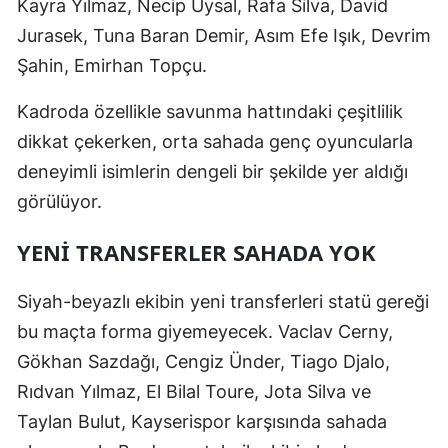
Kayra Yılmaz, Necip Uysal, Rafa Silva, David
Malatya
Jurasek, Tuna Baran Demir, Asım Efe Işık, Devrim
Şahin, Emirhan Topçu.
Manisa
Kadroda özellikle savunma hattındaki çeşitlilik
Kahramanmaraş
dikkat çekerken, orta sahada genç oyuncularla
Mardin
deneyimli isimlerin dengeli bir şekilde yer aldığı
Muğla
görülüyor.
Muş
YENI TRANSFERLER SAHADA YOK
Nevşehir
Siyah-beyazlı ekibin yeni transferleri statü gereği
Niğde
bu maçta forma giyemeyecek. Vaclav Cerny,
Ordu
Gökhan Sazdağı, Cengiz Ünder, Tiago Djalo,
Rıdvan Yılmaz, El Bilal Toure, Jota Silva ve
Rize
Taylan Bulut, Kayserispor karşısında sahada
Sakarya