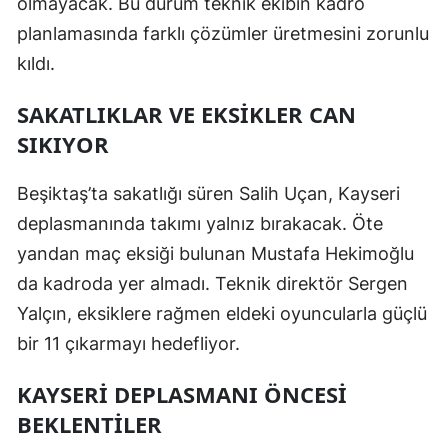
olmayacak. Bu durum teknik ekibin kadro
planlamasında farklı çözümler üretmesini zorunlu
Samsun
kıldı.
Siirt
SAKATLIKLAR VE EKSIKLER CAN
Sinop
SIKIYOR
Sivas
Beşiktaş’ta sakatlığı süren Salih Uçan, Kayseri
Tekirdağ
deplasmanında takımı yalnız bırakacak. Öte
Tokat
yandan maç eksiği bulunan Mustafa Hekimoğlu
Trabzon
da kadroda yer almadı. Teknik direktör Sergen
Yalçın, eksiklere rağmen eldeki oyuncularla güçlü
Tunceli
bir 11 çıkarmayı hedefliyor.
Şanlıurfa
KAYSERI DEPLASMANI ÖNCESI
Uşak
BEKLENTILER
Van