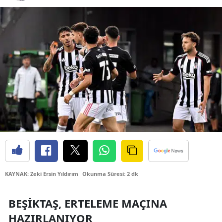
Bilecik
Bingöl
Bitlis
Bolu
Burdur
Bursa
Çanakkale
Çankırı
Çorum
KAYNAK: Zeki Ersin Yıldırım
Okunma Süresi: 2 dk
Denizli
BEŞIKTAŞ, ERTELEME MAÇINA
Diyarbakır
HAZIRLANIYOR