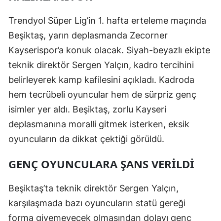
Edirne
Trendyol Süper Lig’in 1. hafta erteleme maçında
Elazığ
Beşiktaş, yarın deplasmanda Zecorner
Kayserispor’a konuk olacak. Siyah-beyazlı ekipte
Erzincan
teknik direktör Sergen Yalçın, kadro tercihini
Erzurum
belirleyerek kamp kafilesini açıkladı. Kadroda
Eskişehir
hem tecrübeli oyuncular hem de sürpriz genç
isimler yer aldı. Beşiktaş, zorlu Kayseri
Gaziantep
deplasmanına moralli gitmek isterken, eksik
Giresun
oyuncuların da dikkat çektiği görüldü.
Gümüşhane
GENÇ OYUNCULARA ŞANS VERILDI
Hakkari
Beşiktaş’ta teknik direktör Sergen Yalçın,
Hatay
karşılaşmada bazı oyuncuların statü gereği
Isparta
forma giyemeyecek olmasından dolayı genç