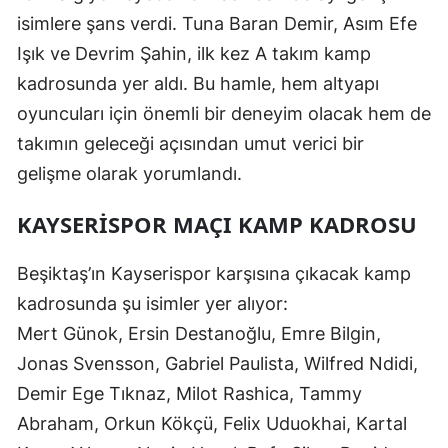
isimlere şans verdi. Tuna Baran Demir, Asım Efe
Mersin
Işık ve Devrim Şahin, ilk kez A takım kamp
İstanbul
kadrosunda yer aldı. Bu hamle, hem altyapı
İzmir
oyuncuları için önemli bir deneyim olacak hem de
takımın geleceği açısından umut verici bir
Kars
gelişme olarak yorumlandı.
Kastamonu
KAYSERISPOR MAÇI KAMP KADROSU
Kayseri
Beşiktaş’ın Kayserispor karşısına çıkacak kamp
Kırklareli
kadrosunda şu isimler yer alıyor:
Kırşehir
Mert Günok, Ersin Destanoğlu, Emre Bilgin,
Kocaeli
Jonas Svensson, Gabriel Paulista, Wilfred Ndidi,
Demir Ege Tıknaz, Milot Rashica, Tammy
Konya
Abraham, Orkun Kökçü, Felix Uduokhai, Kartal
Kütahya