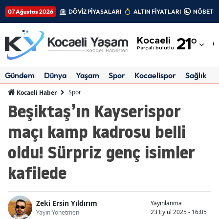
07 Ağustos 2026
DÖVİZ PİYASALARI
ALTIN FİYATLARI
NÖBETÇİ
Adana
Kocaeli
21
°
Adıyaman
Parçalı bulutlu
Afyonkarahisar
Gündem
Dünya
Yaşam
Spor
Kocaelispor
Sağlık
Ağrı
Spor
Kocaeli Haber
Beşiktaş’ın Kayserispor
Amasya
maçı kamp kadrosu belli
Ankara
oldu! Sürpriz genç isimler
Antalya
kafilede
Artvin
Aydın
Zeki Ersin Yıldırım
Yayınlanma
Balıkesir
23 Eylül 2025 - 16:05
Yayın Yönetmeni