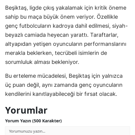
Beşiktaş, ligde çıkış yakalamak için kritik öneme
Yozgat
sahip bu maça büyük önem veriyor. Özellikle
Zonguldak
genç futbolcuların kadroya dahil edilmesi, siyah-
beyazlı camiada heyecan yarattı. Taraftarlar,
Aksaray
altyapıdan yetişen oyuncuların performanslarını
Bayburt
merakla beklerken, tecrübeli isimlerin de
Karaman
sorumluluk alması bekleniyor.
Kırıkkale
Bu erteleme mücadelesi, Beşiktaş için yalnızca
üç puan değil, aynı zamanda genç oyuncuların
Batman
kendilerini kanıtlayabileceği bir fırsat olacak.
Şırnak
Yorumlar
Bartın
Yorum Yazın (500 Karakter)
Ardahan
Iğdır