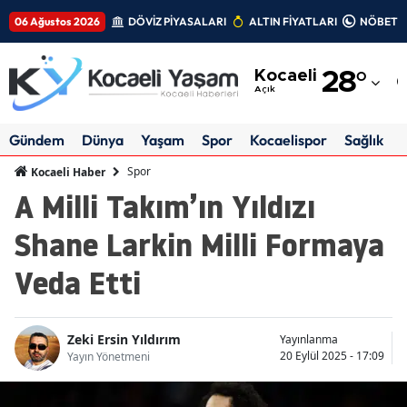
06 Ağustos 2026
DÖVİZ PİYASALARI
ALTIN FİYATLARI
NÖBETÇİ
Adana
Kocaeli
28
°
Adıyaman
Açık
Afyonkarahisar
Gündem
Dünya
Yaşam
Spor
Kocaelispor
Sağlık
Ağrı
Spor
Kocaeli Haber
A Milli Takım’ın Yıldızı
Amasya
Shane Larkin Milli Formaya
Ankara
Veda Etti
Antalya
Artvin
Zeki Ersin Yıldırım
Yayınlanma
Aydın
20 Eylül 2025 - 17:09
Yayın Yönetmeni
Balıkesir