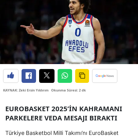
Bilecik
Bingöl
Bitlis
Bolu
Burdur
Bursa
Çanakkale
KAYNAK: Zeki Ersin Yıldırım
Okunma Süresi: 2 dk
Çankırı
EUROBASKET 2025’IN KAHRAMANI
Çorum
PARKELERE VEDA MESAJI BIRAKTI
Denizli
Türkiye Basketbol Milli Takımı’nı EuroBasket
Diyarbakır