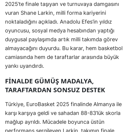
2025’te finale taşıyan ve turnuvaya damgasını
Edirne
vuran Shane Larkin, milli forma kariyerini
Elazığ
noktaladığını açıkladı. Anadolu Efes’in yıldız
oyuncusu, sosyal medya hesabından yaptığı
Erzincan
duygusal paylaşımda artık milli takımda görev
Erzurum
almayacağını duyurdu. Bu karar, hem basketbol
Eskişehir
camiasında hem de taraftarlar arasında büyük
yankı uyandırdı.
Gaziantep
FINALDE GÜMÜŞ MADALYA,
Giresun
TARAFTARDAN SONSUZ DESTEK
Gümüşhane
Türkiye, EuroBasket 2025 finalinde Almanya ile
Hakkari
karşı karşıya geldi ve sahadan 88-83’lük skorla
Hatay
mağlup ayrıldı. Mücadele boyunca üstün
Isparta
performans sergileyen Larkin, takımın finale