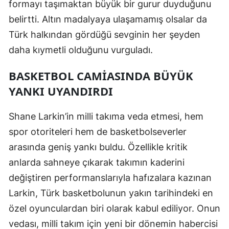
formayı taşımaktan büyük bir gurur duyduğunu
Malatya
belirtti. Altın madalyaya ulaşamamış olsalar da
Türk halkından gördüğü sevginin her şeyden
Manisa
daha kıymetli olduğunu vurguladı.
Kahramanmaraş
BASKETBOL CAMIASINDA BÜYÜK
Mardin
YANKI UYANDIRDI
Muğla
Shane Larkin’in milli takıma veda etmesi, hem
Muş
spor otoriteleri hem de basketbolseverler
Nevşehir
arasında geniş yankı buldu. Özellikle kritik
anlarda sahneye çıkarak takımın kaderini
Niğde
değiştiren performanslarıyla hafızalara kazınan
Ordu
Larkin, Türk basketbolunun yakın tarihindeki en
Rize
özel oyunculardan biri olarak kabul ediliyor. Onun
vedası, milli takım için yeni bir dönemin habercisi
Sakarya