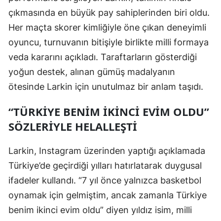
çıkmasında en büyük pay sahiplerinden biri oldu.
Mersin
Her maçta skorer kimliğiyle öne çıkan deneyimli
İstanbul
oyuncu, turnuvanın bitişiyle birlikte milli formaya
İzmir
veda kararını açıkladı. Taraftarların gösterdiği
yoğun destek, alınan gümüş madalyanın
Kars
ötesinde Larkin için unutulmaz bir anlam taşıdı.
Kastamonu
“TÜRKIYE BENIM İKINCI EVIM OLDU”
Kayseri
SÖZLERIYLE HELALLEŞTI
Kırklareli
Larkin, Instagram üzerinden yaptığı açıklamada
Kırşehir
Türkiye’de geçirdiği yılları hatırlatarak duygusal
Kocaeli
ifadeler kullandı. “7 yıl önce yalnızca basketbol
oynamak için gelmiştim, ancak zamanla Türkiye
Konya
benim ikinci evim oldu” diyen yıldız isim, milli
Kütahya