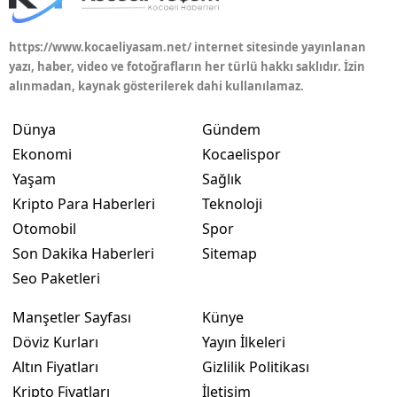
Yalova
https://www.kocaeliyasam.net/ internet sitesinde yayınlanan
yazı, haber, video ve fotoğrafların her türlü hakkı saklıdır. İzin
Karabük
alınmadan, kaynak gösterilerek dahi kullanılamaz.
Kilis
Dünya
Gündem
Osmaniye
Ekonomi
Kocaelispor
Yaşam
Sağlık
Düzce
Kripto Para Haberleri
Teknoloji
Otomobil
Spor
Son Dakika Haberleri
Sitemap
Seo Paketleri
Manşetler Sayfası
Künye
Döviz Kurları
Yayın İlkeleri
Altın Fiyatları
Gizlilik Politikası
Kripto Fiyatları
İletişim