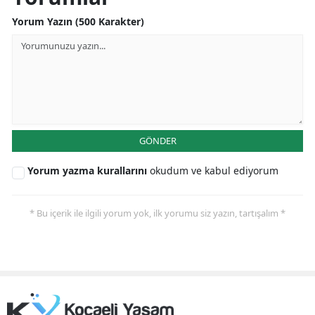
Yorum Yazın (500 Karakter)
Yozgat
Zonguldak
Aksaray
Bayburt
GÖNDER
Karaman
Kırıkkale
Yorum yazma kurallarını
okudum ve kabul ediyorum
Batman
* Bu içerik ile ilgili yorum yok, ilk yorumu siz yazın, tartışalım *
Şırnak
Bartın
Ardahan
Iğdır