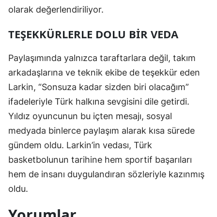
olarak değerlendiriliyor.
Samsun
TEŞEKKÜRLERLE DOLU BIR VEDA
Siirt
Sinop
Paylaşımında yalnızca taraftarlara değil, takım
arkadaşlarına ve teknik ekibe de teşekkür eden
Sivas
Larkin, “Sonsuza kadar sizden biri olacağım”
Tekirdağ
ifadeleriyle Türk halkına sevgisini dile getirdi.
Yıldız oyuncunun bu içten mesajı, sosyal
Tokat
medyada binlerce paylaşım alarak kısa sürede
Trabzon
gündem oldu. Larkin’in vedası, Türk
Tunceli
basketbolunun tarihine hem sportif başarıları
hem de insanı duygulandıran sözleriyle kazınmış
Şanlıurfa
oldu.
Uşak
Yorumlar
Van