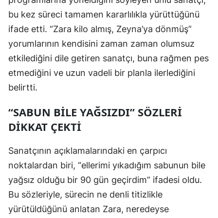
Mersin
bu kez süreci tamamen kararlılıkla yürüttüğünü
ifade etti. “Zara kilo almış, Zeyna’ya dönmüş”
İstanbul
yorumlarının kendisini zaman zaman olumsuz
İzmir
etkilediğini dile getiren sanatçı, buna rağmen pes
etmediğini ve uzun vadeli bir planla ilerlediğini
Kars
belirtti.
Kastamonu
“SABUN BILE YAĞSIZDI” SÖZLERI
Kayseri
DIKKAT ÇEKTI
Kırklareli
Sanatçının açıklamalarındaki en çarpıcı
Kırşehir
noktalardan biri, “ellerimi yıkadığım sabunun bile
Kocaeli
yağsız olduğu bir 90 gün geçirdim” ifadesi oldu.
Konya
Bu sözleriyle, sürecin ne denli titizlikle
yürütüldüğünü anlatan Zara, neredeyse
Kütahya