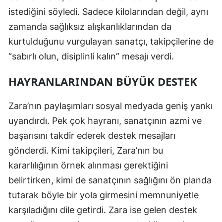
istediğini söyledi. Sadece kilolarından değil, aynı
Samsun
zamanda sağlıksız alışkanlıklarından da
Siirt
kurtulduğunu vurgulayan sanatçı, takipçilerine de
“sabırlı olun, disiplinli kalın” mesajı verdi.
Sinop
Sivas
HAYRANLARINDAN BÜYÜK DESTEK
Tekirdağ
Zara’nın paylaşımları sosyal medyada geniş yankı
Tokat
uyandırdı. Pek çok hayranı, sanatçının azmi ve
başarısını takdir ederek destek mesajları
Trabzon
gönderdi. Kimi takipçileri, Zara’nın bu
Tunceli
kararlılığının örnek alınması gerektiğini
Şanlıurfa
belirtirken, kimi de sanatçının sağlığını ön planda
tutarak böyle bir yola girmesini memnuniyetle
Uşak
karşıladığını dile getirdi. Zara ise gelen destek
Van