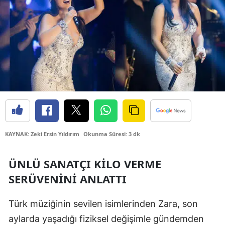
Bilecik
Bingöl
Bitlis
Bolu
Burdur
Bursa
Çanakkale
KAYNAK: Zeki Ersin Yıldırım
Okunma Süresi: 3 dk
Çankırı
ÜNLÜ SANATÇI KILO VERME
Çorum
SERÜVENINI ANLATTI
Denizli
Türk müziğinin sevilen isimlerinden Zara, son
Diyarbakır
aylarda yaşadığı fiziksel değişimle gündemden