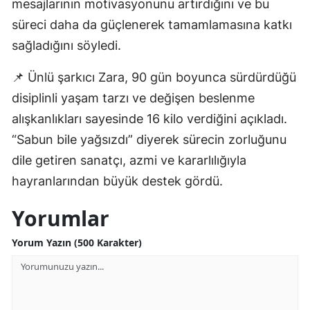
mesajlarının motivasyonunu artırdığını ve bu
süreci daha da güçlenerek tamamlamasına katkı
Yozgat
sağladığını söyledi.
Zonguldak
📌 Ünlü şarkıcı Zara, 90 gün boyunca sürdürdüğü
Aksaray
disiplinli yaşam tarzı ve değişen beslenme
Bayburt
alışkanlıkları sayesinde 16 kilo verdiğini açıkladı.
“Sabun bile yağsızdı” diyerek sürecin zorluğunu
Karaman
dile getiren sanatçı, azmi ve kararlılığıyla
Kırıkkale
hayranlarından büyük destek gördü.
Batman
Yorumlar
Şırnak
Yorum Yazın (500 Karakter)
Bartın
Ardahan
Iğdır