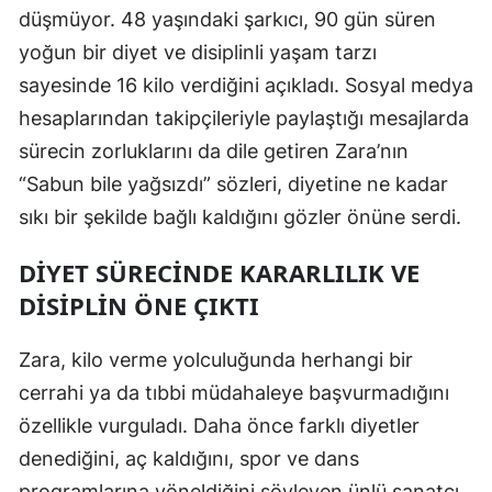
düşmüyor. 48 yaşındaki şarkıcı, 90 gün süren
Edirne
yoğun bir diyet ve disiplinli yaşam tarzı
Elazığ
sayesinde 16 kilo verdiğini açıkladı. Sosyal medya
hesaplarından takipçileriyle paylaştığı mesajlarda
Erzincan
sürecin zorluklarını da dile getiren Zara’nın
Erzurum
“Sabun bile yağsızdı” sözleri, diyetine ne kadar
Eskişehir
sıkı bir şekilde bağlı kaldığını gözler önüne serdi.
Gaziantep
DIYET SÜRECINDE KARARLILIK VE
Giresun
DISIPLIN ÖNE ÇIKTI
Gümüşhane
Zara, kilo verme yolculuğunda herhangi bir
Hakkari
cerrahi ya da tıbbi müdahaleye başvurmadığını
özellikle vurguladı. Daha önce farklı diyetler
Hatay
denediğini, aç kaldığını, spor ve dans
Isparta
programlarına yöneldiğini söyleyen ünlü sanatçı,