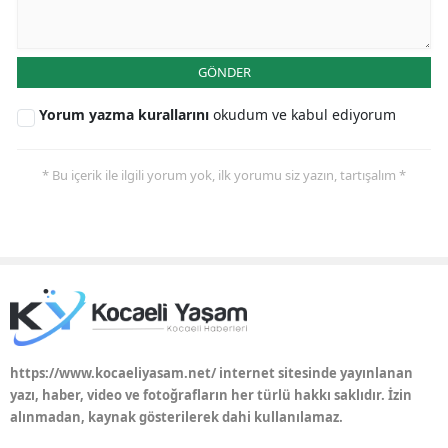
Yalova
GÖNDER
Karabük
Yorum yazma kurallarını
okudum ve kabul ediyorum
Kilis
Osmaniye
* Bu içerik ile ilgili yorum yok, ilk yorumu siz yazın, tartışalım *
Düzce
https://www.kocaeliyasam.net/ internet sitesinde yayınlanan
yazı, haber, video ve fotoğrafların her türlü hakkı saklıdır. İzin
alınmadan, kaynak gösterilerek dahi kullanılamaz.