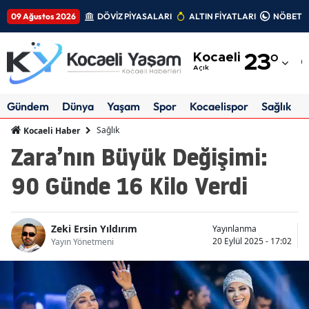
09 Ağustos 2026
DÖVİZ PİYASALARI
ALTIN FİYATLARI
NÖBETÇİ
Adana
Kocaeli
23
°
Adıyaman
Açık
Afyonkarahisar
Gündem
Dünya
Yaşam
Spor
Kocaelispor
Sağlık
Ağrı
Sağlık
Kocaeli Haber
Zara’nın Büyük Değişimi:
Amasya
90 Günde 16 Kilo Verdi
Ankara
Antalya
Zeki Ersin Yıldırım
Yayınlanma
Artvin
20 Eylül 2025 - 17:02
Yayın Yönetmeni
Aydın
Balıkesir