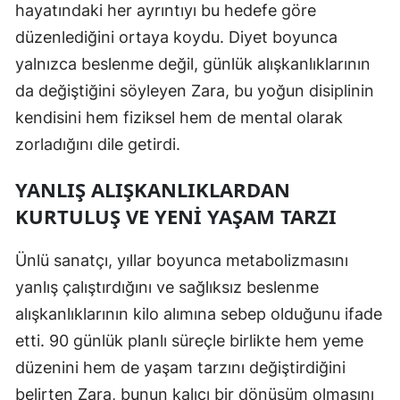
hayatındaki her ayrıntıyı bu hedefe göre
Malatya
düzenlediğini ortaya koydu. Diyet boyunca
yalnızca beslenme değil, günlük alışkanlıklarının
Manisa
da değiştiğini söyleyen Zara, bu yoğun disiplinin
Kahramanmaraş
kendisini hem fiziksel hem de mental olarak
Mardin
zorladığını dile getirdi.
Muğla
YANLIŞ ALIŞKANLIKLARDAN
Muş
KURTULUŞ VE YENI YAŞAM TARZI
Nevşehir
Ünlü sanatçı, yıllar boyunca metabolizmasını
Niğde
yanlış çalıştırdığını ve sağlıksız beslenme
alışkanlıklarının kilo alımına sebep olduğunu ifade
Ordu
etti. 90 günlük planlı süreçle birlikte hem yeme
Rize
düzenini hem de yaşam tarzını değiştirdiğini
belirten Zara, bunun kalıcı bir dönüşüm olmasını
Sakarya