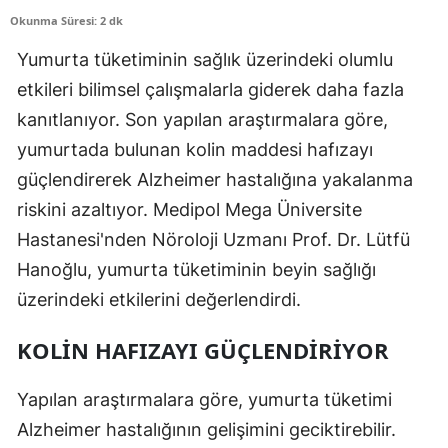
Okunma Süresi: 2 dk
Edirne
Yumurta tüketiminin sağlık üzerindeki olumlu
Elazığ
etkileri bilimsel çalışmalarla giderek daha fazla
Erzincan
kanıtlanıyor. Son yapılan araştırmalara göre,
Erzurum
yumurtada bulunan kolin maddesi hafızayı
güçlendirerek Alzheimer hastalığına yakalanma
Eskişehir
riskini azaltıyor. Medipol Mega Üniversite
Gaziantep
Hastanesi'nden Nöroloji Uzmanı Prof. Dr. Lütfü
Hanoğlu, yumurta tüketiminin beyin sağlığı
Giresun
üzerindeki etkilerini değerlendirdi.
Gümüşhane
KOLIN HAFIZAYI GÜÇLENDIRIYOR
Hakkari
Hatay
Yapılan araştırmalara göre, yumurta tüketimi
Alzheimer hastalığının gelişimini geciktirebilir.
Isparta