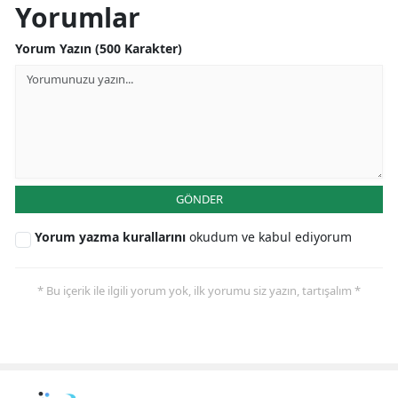
Yorumlar
Yozgat
Yorum Yazın (500 Karakter)
Zonguldak
Aksaray
Bayburt
Karaman
GÖNDER
Kırıkkale
Yorum yazma kurallarını
okudum ve kabul ediyorum
Batman
Şırnak
* Bu içerik ile ilgili yorum yok, ilk yorumu siz yazın, tartışalım *
Bartın
Ardahan
Iğdır