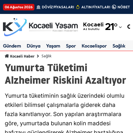
06 Ağustos 2026
DÖVİZ PİYASALARI
ALTIN FİYATLARI
NÖBETÇİ
Adana
Kocaeli
21
°
Adıyaman
Az bulutlu
Afyonkarahisar
Gündem
Dünya
Yaşam
Spor
Kocaelispor
Sağlık
Ağrı
Sağlık
Kocaeli Haber
Yumurta Tüketimi
Amasya
Alzheimer Riskini Azaltıyor
Ankara
Antalya
Yumurta tüketiminin sağlık üzerindeki olumlu
Artvin
etkileri bilimsel çalışmalarla giderek daha
fazla kanıtlanıyor. Son yapılan araştırmalara
Aydın
göre, yumurtada bulunan kolin maddesi
Balıkesir
hafızayı güçlendirerek Alzheimer hastalığına