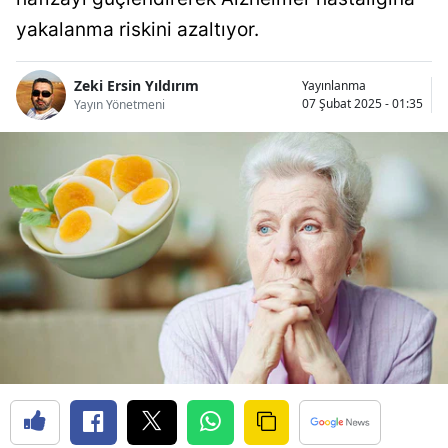
Bilecik
yakalanma riskini azaltıyor.
Bingöl
Zeki Ersin Yıldırım
Yayınlanma
Bitlis
07 Şubat 2025 - 01:35
Yayın Yönetmeni
Bolu
Burdur
Bursa
Çanakkale
Çankırı
Çorum
Denizli
Diyarbakır