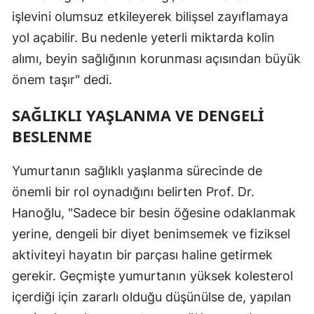
işlevini olumsuz etkileyerek bilişsel zayıflamaya
Malatya
yol açabilir. Bu nedenle yeterli miktarda kolin
Manisa
alımı, beyin sağlığının korunması açısından büyük
önem taşır" dedi.
Kahramanmaraş
Mardin
SAĞLIKLI YAŞLANMA VE DENGELI
BESLENME
Muğla
Muş
Yumurtanın sağlıklı yaşlanma sürecinde de
önemli bir rol oynadığını belirten Prof. Dr.
Nevşehir
Hanoğlu, "Sadece bir besin öğesine odaklanmak
Niğde
yerine, dengeli bir diyet benimsemek ve fiziksel
Ordu
aktiviteyi hayatın bir parçası haline getirmek
gerekir. Geçmişte yumurtanın yüksek kolesterol
Rize
içerdiği için zararlı olduğu düşünülse de, yapılan
Sakarya