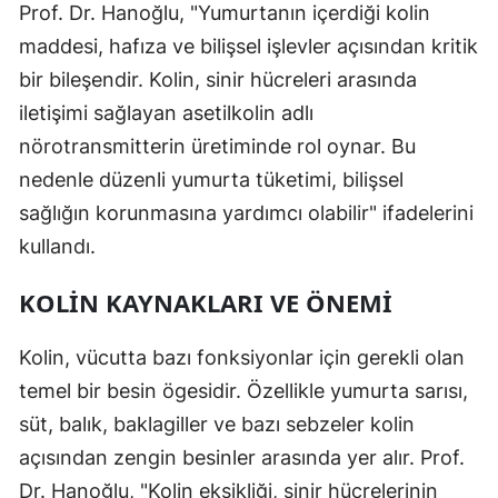
Prof. Dr. Hanoğlu, "Yumurtanın içerdiği kolin
Mersin
maddesi, hafıza ve bilişsel işlevler açısından kritik
İstanbul
bir bileşendir. Kolin, sinir hücreleri arasında
iletişimi sağlayan asetilkolin adlı
İzmir
nörotransmitterin üretiminde rol oynar. Bu
Kars
nedenle düzenli yumurta tüketimi, bilişsel
sağlığın korunmasına yardımcı olabilir" ifadelerini
Kastamonu
kullandı.
Kayseri
KOLIN KAYNAKLARI VE ÖNEMI
Kırklareli
Kırşehir
Kolin, vücutta bazı fonksiyonlar için gerekli olan
temel bir besin ögesidir. Özellikle yumurta sarısı,
Kocaeli
süt, balık, baklagiller ve bazı sebzeler kolin
Konya
açısından zengin besinler arasında yer alır. Prof.
Kütahya
Dr. Hanoğlu, "Kolin eksikliği, sinir hücrelerinin