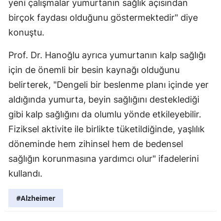
yeni çalışmalar yumurtanın sağlık açısından
Samsun
birçok faydası olduğunu göstermektedir" diye
konuştu.
Siirt
Prof. Dr. Hanoğlu ayrıca yumurtanın kalp sağlığı
Sinop
için de önemli bir besin kaynağı olduğunu
Sivas
belirterek, "Dengeli bir beslenme planı içinde yer
Tekirdağ
aldığında yumurta, beyin sağlığını desteklediği
gibi kalp sağlığını da olumlu yönde etkileyebilir.
Tokat
Fiziksel aktivite ile birlikte tüketildiğinde, yaşlılık
Trabzon
döneminde hem zihinsel hem de bedensel
sağlığın korunmasına yardımcı olur" ifadelerini
Tunceli
kullandı.
Şanlıurfa
#Alzheimer
Uşak
Van