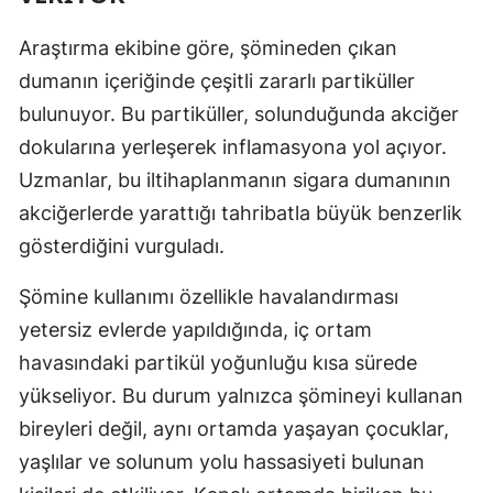
Samsun
Araştırma ekibine göre, şömineden çıkan
dumanın içeriğinde çeşitli zararlı partiküller
Siirt
bulunuyor. Bu partiküller, solunduğunda akciğer
Sinop
dokularına yerleşerek inflamasyona yol açıyor.
Sivas
Uzmanlar, bu iltihaplanmanın sigara dumanının
akciğerlerde yarattığı tahribatla büyük benzerlik
Tekirdağ
gösterdiğini vurguladı.
Tokat
Şömine kullanımı özellikle havalandırması
Trabzon
yetersiz evlerde yapıldığında, iç ortam
Tunceli
havasındaki partikül yoğunluğu kısa sürede
yükseliyor. Bu durum yalnızca şömineyi kullanan
Şanlıurfa
bireyleri değil, aynı ortamda yaşayan çocuklar,
Uşak
yaşlılar ve solunum yolu hassasiyeti bulunan
Van