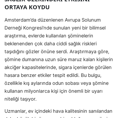
ORTAYA KOYDU
Edirne
Elazığ
Amsterdam’da düzenlenen Avrupa Solunum
Derneği Kongresi’nde sunulan yeni bir bilimsel
Erzincan
araştırma, evlerde kullanılan şöminelerin
Erzurum
beklenenden çok daha ciddi sağlık riskleri
Eskişehir
taşıdığını gözler önüne serdi. Araştırmaya göre,
şömine dumanına uzun süre maruz kalan kişilerin
Gaziantep
akciğer kapasitelerinde, sigara içenlerde görülen
Giresun
hasara benzer etkiler tespit edildi. Bu bulgu,
Gümüşhane
özellikle kış aylarında odun sobası veya şömine
kullanan milyonlarca kişi için önemli bir uyarı
Hakkari
niteliği taşıyor.
Hatay
Uzmanlar, ev içindeki hava kalitesinin sanılandan
Isparta