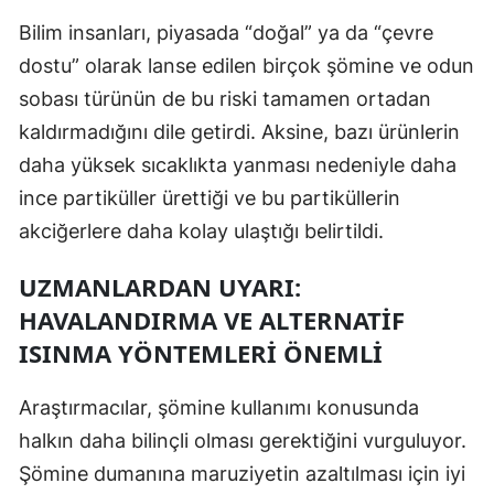
Bilim insanları, piyasada “doğal” ya da “çevre
Yalova
dostu” olarak lanse edilen birçok şömine ve odun
Karabük
sobası türünün de bu riski tamamen ortadan
kaldırmadığını dile getirdi. Aksine, bazı ürünlerin
Kilis
daha yüksek sıcaklıkta yanması nedeniyle daha
Osmaniye
ince partiküller ürettiği ve bu partiküllerin
Düzce
akciğerlere daha kolay ulaştığı belirtildi.
UZMANLARDAN UYARI:
HAVALANDIRMA VE ALTERNATIF
ISINMA YÖNTEMLERI ÖNEMLI
Araştırmacılar, şömine kullanımı konusunda
halkın daha bilinçli olması gerektiğini vurguluyor.
Şömine dumanına maruziyetin azaltılması için iyi