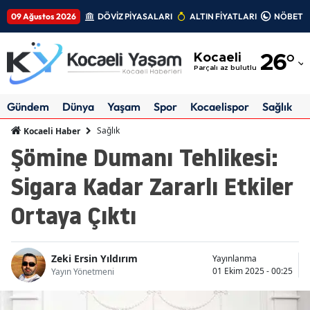
09 Ağustos 2026
DÖVİZ PİYASALARI
ALTIN FİYATLARI
NÖBETÇİ
Adana
Kocaeli
26
°
Adıyaman
Parçalı az bulutlu
Afyonkarahisar
Gündem
Dünya
Yaşam
Spor
Kocaelispor
Sağlık
Ağrı
Sağlık
Kocaeli Haber
Şömine Dumanı Tehlikesi:
Amasya
Sigara Kadar Zararlı Etkiler
Ankara
Ortaya Çıktı
Antalya
Artvin
Zeki Ersin Yıldırım
Yayınlanma
Aydın
01 Ekim 2025 - 00:25
Yayın Yönetmeni
Balıkesir