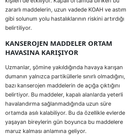
kişileri de etkiliyor. Kapalı ortamda biriken bu
zararlı maddelerin, uzun vadede KOAH ve astım
Yozgat
gibi solunum yolu hastalıklarının riskini artırdığı
Zonguldak
belirtiliyor.
Aksaray
KANSEROJEN MADDELER ORTAM
Bayburt
HAVASINA KARIŞIYOR
Karaman
Uzmanlar, şömine yakıldığında havaya karışan
Kırıkkale
dumanın yalnızca partiküllerle sınırlı olmadığını,
bazı kanserojen maddelerin de açığa çıktığını
Batman
belirtiyor. Bu maddeler, kapalı alanlarda yeterli
Şırnak
havalandırma sağlanmadığında uzun süre
Bartın
ortamda asılı kalabiliyor. Bu da özellikle evlerde
yaşayan bireylerin gün boyunca bu maddelere
Ardahan
maruz kalması anlamına geliyor.
Iğdır