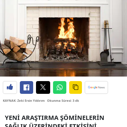
Bilecik
Bingöl
Bitlis
Bolu
Burdur
Bursa
Çanakkale
Çankırı
Çorum
KAYNAK: Zeki Ersin Yıldırım
Okunma Süresi: 3 dk
Denizli
YENI ARAŞTIRMA ŞÖMINELERIN
Diyarbakır
SAĞLIK ÜZERINDEKI ETKISINI