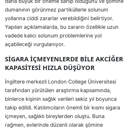
daha büyük bir öneme sahip olduğunu ve şömine
Mersin
dumanının görünmez partiküllerle solunum
yollarına ciddi zararlar verebildiğini belirtiyor.
İstanbul
Yapılan açıklamalarda, bu zararın özellikle uzun
İzmir
vadede kalıcı solunum problemlerine yol
Kars
açabileceği vurgulanıyor.
Kastamonu
SIGARA İÇMEYENLERDE BILE AKCIĞER
KAPASITESI HIZLA DÜŞÜYOR
Kayseri
Kırklareli
İngiltere merkezli London College Üniversitesi
tarafından yürütülen araştırma kapsamında,
Kırşehir
binlerce kişinin sağlık verileri sekiz yıl boyunca
Kocaeli
takip edildi. Katılımcıların önemli bir kısmı sigara
Konya
içmeyen, sağlıklı bireylerden oluştu. Buna
rağmen, evlerinde düzenli olarak şömine
Kütahya