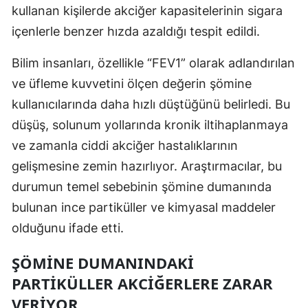
kullanan kişilerde akciğer kapasitelerinin sigara
Malatya
içenlerle benzer hızda azaldığı tespit edildi.
Manisa
Bilim insanları, özellikle “FEV1” olarak adlandırılan
Kahramanmaraş
ve üfleme kuvvetini ölçen değerin şömine
kullanıcılarında daha hızlı düştüğünü belirledi. Bu
Mardin
düşüş, solunum yollarında kronik iltihaplanmaya
Muğla
ve zamanla ciddi akciğer hastalıklarının
Muş
gelişmesine zemin hazırlıyor. Araştırmacılar, bu
durumun temel sebebinin şömine dumanında
Nevşehir
bulunan ince partiküller ve kimyasal maddeler
Niğde
olduğunu ifade etti.
Ordu
ŞÖMINE DUMANINDAKI
Rize
PARTIKÜLLER AKCIĞERLERE ZARAR
VERIYOR
Sakarya