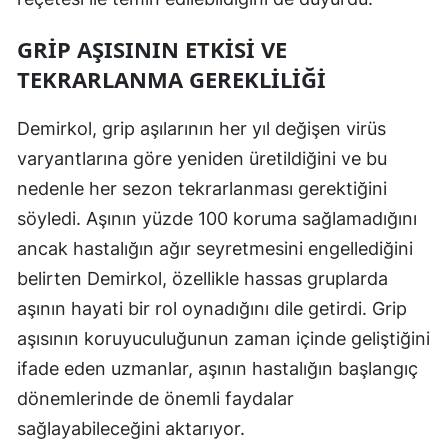
Mersin
GRIP AŞISININ ETKISI VE
İstanbul
TEKRARLANMA GEREKLILIĞI
İzmir
Demirkol, grip aşılarının her yıl değişen virüs
Kars
varyantlarına göre yeniden üretildiğini ve bu
nedenle her sezon tekrarlanması gerektiğini
Kastamonu
söyledi. Aşının yüzde 100 koruma sağlamadığını
Kayseri
ancak hastalığın ağır seyretmesini engellediğini
Kırklareli
belirten Demirkol, özellikle hassas gruplarda
aşının hayati bir rol oynadığını dile getirdi. Grip
Kırşehir
aşısının koruyuculuğunun zaman içinde geliştiğini
Kocaeli
ifade eden uzmanlar, aşının hastalığın başlangıç
Konya
dönemlerinde de önemli faydalar
sağlayabileceğini aktarıyor.
Kütahya