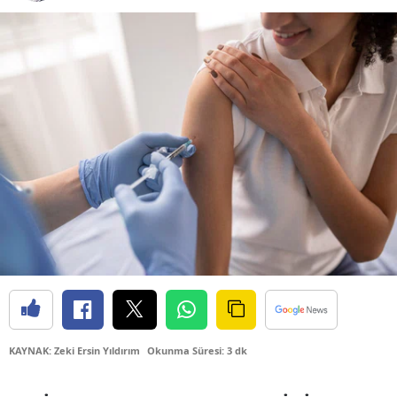
Bilecik
Bingöl
Bitlis
Bolu
Burdur
Bursa
Çanakkale
Çankırı
Çorum
Denizli
KAYNAK: Zeki Ersin Yıldırım
Okunma Süresi: 3 dk
Diyarbakır