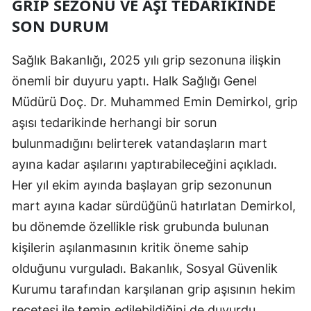
GRIP SEZONU VE AŞI TEDARIKINDE
Edirne
SON DURUM
Elazığ
Sağlık Bakanlığı, 2025 yılı grip sezonuna ilişkin
Erzincan
önemli bir duyuru yaptı. Halk Sağlığı Genel
Müdürü Doç. Dr. Muhammed Emin Demirkol, grip
Erzurum
aşısı tedarikinde herhangi bir sorun
Eskişehir
bulunmadığını belirterek vatandaşların mart
Gaziantep
ayına kadar aşılarını yaptırabileceğini açıkladı.
Her yıl ekim ayında başlayan grip sezonunun
Giresun
mart ayına kadar sürdüğünü hatırlatan Demirkol,
Gümüşhane
bu dönemde özellikle risk grubunda bulunan
Hakkari
kişilerin aşılanmasının kritik öneme sahip
olduğunu vurguladı. Bakanlık, Sosyal Güvenlik
Hatay
Kurumu tarafından karşılanan grip aşısının hekim
Isparta
reçetesi ile temin edilebildiğini de duyurdu.