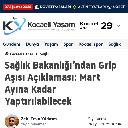
07 Ağustos 2026
DÖVİZ PİYASALARI
ALTIN FİYATLARI
NÖBETÇİ
Adana
Kocaeli
29
°
Adıyaman
Açık
Afyonkarahisar
Gündem
Dünya
Yaşam
Spor
Kocaelispor
Sağlık
Ağrı
Sağlık
Kocaeli Haber
Sağlık Bakanlığı’ndan Grip
Amasya
Aşısı Açıklaması: Mart
Ankara
Ayına Kadar
Antalya
Yaptırılabilecek
Artvin
Aydın
Zeki Ersin Yıldırım
Yayınlanma
Balıkesir
26 Eylül 2025 - 07:04
Yayın Yönetmeni