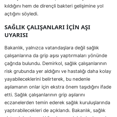
kıldığını hem de dirençli bakteri gelişimine yol
Samsun
açtığını söyledi.
Siirt
SAĞLIK ÇALIŞANLARI IÇIN AŞI
Sinop
UYARISI
Sivas
Bakanlık, yalnızca vatandaşlara değil sağlık
Tekirdağ
çalışanlarına da grip aşısı yaptırmaları yönünde
Tokat
çağrıda bulundu. Demirkol, sağlık çalışanlarının
risk grubunda yer aldığını ve hastalığı daha kolay
Trabzon
yayabileceklerini belirterek, bu nedenle
Tunceli
aşılamanın onlar için ekstra önem taşıdığını ifade
Şanlıurfa
etti. Sağlık çalışanlarının grip aşılarını
eczanelerden temin ederek sağlık kuruluşlarında
Uşak
yaptırabilecekleri de açıklandı. Bakanlık, sağlık
Van