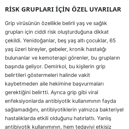
RISK GRUPLARI IÇIN ÖZEL UYARILAR
Malatya
Manisa
Grip virüsünün özellikle belirli yaş ve sağlık
grupları için ciddi risk oluşturduğuna dikkat
Kahramanmaraş
çekildi. Yenidoğanlar, beş yaş altı çocuklar, 65
Mardin
yaş üzeri bireyler, gebeler, kronik hastalığı
Muğla
bulunanlar ve kemoterapi görenler, bu grupların
başında geliyor. Demirkol, bu kişilerin grip
Muş
belirtileri göstermeleri halinde vakit
Nevşehir
kaybetmeden aile hekimine başvurmaları
Niğde
gerektiğini belirtti. Ayrıca grip gibi viral
enfeksiyonlarda antibiyotik kullanımının fayda
Ordu
sağlamadığını, antibiyotiklerin yalnızca bakteriyel
Rize
hastalıklarda etkili olduğunu hatırlattı. Yanlış
antibiyotik kullanımının, hem tedaviyi etkisiz
Sakarya