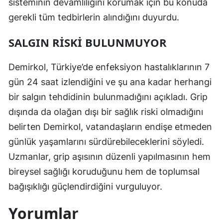
sisteminin devamlılığını korumak için bu konuda
gerekli tüm tedbirlerin alındığını duyurdu.
Yozgat
Zonguldak
SALGIN RISKI BULUNMUYOR
Aksaray
Demirkol, Türkiye’de enfeksiyon hastalıklarının 7
Bayburt
gün 24 saat izlendiğini ve şu ana kadar herhangi
bir salgın tehdidinin bulunmadığını açıkladı. Grip
Karaman
dışında da olağan dışı bir sağlık riski olmadığını
Kırıkkale
belirten Demirkol, vatandaşların endişe etmeden
Batman
günlük yaşamlarını sürdürebileceklerini söyledi.
Uzmanlar, grip aşısının düzenli yapılmasının hem
Şırnak
bireysel sağlığı koruduğunu hem de toplumsal
Bartın
bağışıklığı güçlendirdiğini vurguluyor.
Ardahan
Yorumlar
Iğdır