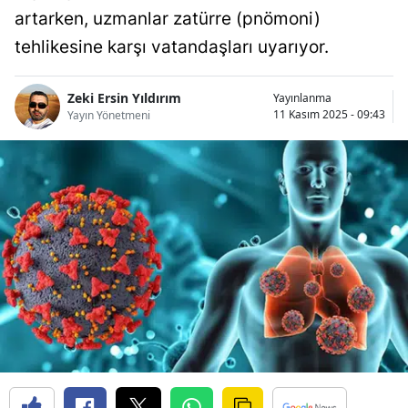
artarken, uzmanlar zatürre (pnömoni)
Bilecik
tehlikesine karşı vatandaşları uyarıyor.
Bingöl
Bitlis
Zeki Ersin Yıldırım
Yayınlanma
11 Kasım 2025 - 09:43
Yayın Yönetmeni
Bolu
Burdur
Bursa
Çanakkale
Çankırı
Çorum
Denizli
Diyarbakır