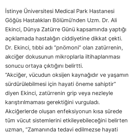
Mersin
İstinye Üniversitesi Medical Park Hastanesi
Göğüs Hastalıkları Bölümü’nden Uzm. Dr. Ali
İstanbul
Ekinci, Dünya Zatürre Günü kapsamında yaptığı
İzmir
açıklamada hastalığın ciddiyetine dikkat çekti.
Kars
Dr. Ekinci, tıbbi adı “pnömoni” olan zatürrenin,
akciğer dokusunun mikroplarla iltihaplanması
Kastamonu
sonucu ortaya çıktığını belirtti.
Kayseri
“Akciğer, vücudun oksijen kaynağıdır ve yaşamın
Kırklareli
sürdürülebilmesi için hayati öneme sahiptir”
diyen Ekinci, zatürrenin grip veya nezleyle
Kırşehir
karıştırılmaması gerektiğini vurguladı.
Kocaeli
Akciğerlerde oluşan enfeksiyonun kısa sürede
tüm vücut sistemlerini etkileyebileceğini belirten
Konya
uzman, “Zamanında tedavi edilmezse hayati
Kütahya