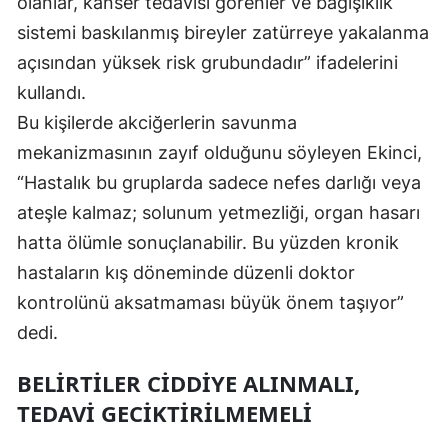
olanlar, kanser tedavisi görenler ve bağışıklık
sistemi baskılanmış bireyler zatürreye yakalanma
Yozgat
açısından yüksek risk grubundadır” ifadelerini
Zonguldak
kullandı.
Aksaray
Bu kişilerde akciğerlerin savunma
mekanizmasının zayıf olduğunu söyleyen Ekinci,
Bayburt
“Hastalık bu gruplarda sadece nefes darlığı veya
Karaman
ateşle kalmaz; solunum yetmezliği, organ hasarı
Kırıkkale
hatta ölümle sonuçlanabilir. Bu yüzden kronik
hastaların kış döneminde düzenli doktor
Batman
kontrolünü aksatmaması büyük önem taşıyor”
Şırnak
dedi.
Bartın
BELIRTILER CIDDIYE ALINMALI,
Ardahan
TEDAVI GECIKTIRILMEMELI
Iğdır