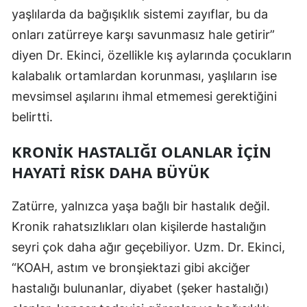
yaşlılarda da bağışıklık sistemi zayıflar, bu da
Samsun
onları zatürreye karşı savunmasız hale getirir”
Siirt
diyen Dr. Ekinci, özellikle kış aylarında çocukların
kalabalık ortamlardan korunması, yaşlıların ise
Sinop
mevsimsel aşılarını ihmal etmemesi gerektiğini
Sivas
belirtti.
Tekirdağ
KRONIK HASTALIĞI OLANLAR İÇIN
Tokat
HAYATI RISK DAHA BÜYÜK
Trabzon
Zatürre, yalnızca yaşa bağlı bir hastalık değil.
Tunceli
Kronik rahatsızlıkları olan kişilerde hastalığın
seyri çok daha ağır geçebiliyor. Uzm. Dr. Ekinci,
Şanlıurfa
“KOAH, astım ve bronşiektazi gibi akciğer
Uşak
hastalığı bulunanlar, diyabet (şeker hastalığı)
Van