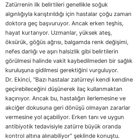
Zatürrenin ilk belirtileri genellikle soğuk
Yalova
algınlığıyla karıştırıldığı için hastalar çoğu zaman
doktora geç başvuruyor. Ancak erken teşhis,
Karabük
hayat kurtarıyor. Uzmanlar, yüksek ateş,
Kilis
öksürük, göğüs ağrısı, balgamda renk değişimi,
Osmaniye
nefes darlığı ve aşırı halsizlik gibi belirtilerin
görülmesi halinde vakit kaybedilmeden bir sağlık
Düzce
kuruluşuna gidilmesi gerektiğini vurguluyor.
Dr. Ekinci, “Bazı hastalar zatürreyi kendi kendine
geçirebileceğini düşünerek ilaç kullanmaktan
kaçınıyor. Ancak bu, hastalığın ilerlemesine ve
akciğer dokusuna geri dönüşü olmayan zararlar
vermesine yol açabiliyor. Erken tanı ve uygun
antibiyotik tedavisiyle zatürre büyük oranda
kontrol altına alınabiliyor” şeklinde konuştu.