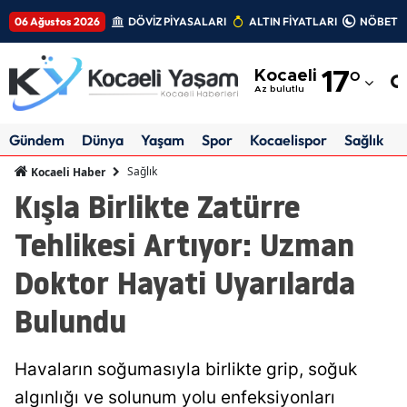
06 Ağustos 2026
DÖVİZ PİYASALARI
ALTIN FİYATLARI
NÖBETÇİ
Adana
Kocaeli
17
°
Adıyaman
Az bulutlu
Afyonkarahisar
Gündem
Dünya
Yaşam
Spor
Kocaelispor
Sağlık
Ağrı
Sağlık
Kocaeli Haber
Kışla Birlikte Zatürre
Amasya
Tehlikesi Artıyor: Uzman
Ankara
Doktor Hayati Uyarılarda
Antalya
Bulundu
Artvin
Aydın
Havaların soğumasıyla birlikte grip, soğuk
Balıkesir
algınlığı ve solunum yolu enfeksiyonları