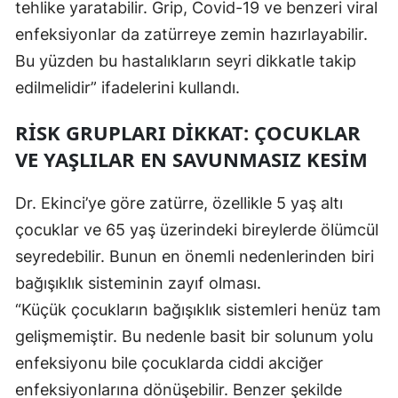
tehlike yaratabilir. Grip, Covid-19 ve benzeri viral
Malatya
enfeksiyonlar da zatürreye zemin hazırlayabilir.
Bu yüzden bu hastalıkların seyri dikkatle takip
Manisa
edilmelidir” ifadelerini kullandı.
Kahramanmaraş
RISK GRUPLARI DIKKAT: ÇOCUKLAR
Mardin
VE YAŞLILAR EN SAVUNMASIZ KESIM
Muğla
Dr. Ekinci’ye göre zatürre, özellikle 5 yaş altı
Muş
çocuklar ve 65 yaş üzerindeki bireylerde ölümcül
Nevşehir
seyredebilir. Bunun en önemli nedenlerinden biri
Niğde
bağışıklık sisteminin zayıf olması.
“Küçük çocukların bağışıklık sistemleri henüz tam
Ordu
gelişmemiştir. Bu nedenle basit bir solunum yolu
Rize
enfeksiyonu bile çocuklarda ciddi akciğer
enfeksiyonlarına dönüşebilir. Benzer şekilde
Sakarya