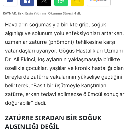
Edirne
KAYNAK: Zeki Ersin Yıldırım
Okunma Süresi: 4 dk
Elazığ
Havaların soğumasıyla birlikte grip, soğuk
Erzincan
algınlığı ve solunum yolu enfeksiyonları artarken,
uzmanlar zatürre (pnömoni) tehlikesine karşı
Erzurum
vatandaşları uyarıyor. Göğüs Hastalıkları Uzmanı
Eskişehir
Dr. Ali Ekinci, kış aylarının yaklaşmasıyla birlikte
Gaziantep
özellikle çocuklar, yaşlılar ve kronik hastalığı olan
bireylerde zatürre vakalarının yükselişe geçtiğini
Giresun
belirterek, “Basit bir üşütmeyle karıştırılan
Gümüşhane
zatürre, erken tedavi edilmezse ölümcül sonuçlar
Hakkari
doğurabilir” dedi.
Hatay
ZATÜRRE SIRADAN BIR SOĞUK
ALGINLIĞI DEĞIL
Isparta