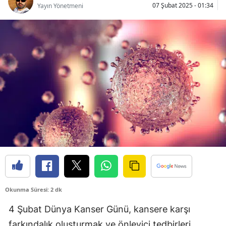
07 Şubat 2025 - 01:34
Yayın Yönetmeni
Bilecik
Bingöl
Bitlis
Bolu
Burdur
Bursa
Çanakkale
Çankırı
Çorum
Okunma Süresi: 2 dk
Denizli
4 Şubat Dünya Kanser Günü, kansere karşı
Diyarbakır
farkındalık oluşturmak ve önleyici tedbirleri