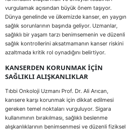
Edirne
vurgulamak açısından büyük önem taşıyor.
Dünya genelinde ve ülkemizde kanser, en yaygın
Elazığ
sağlık sorunlarının başında geliyor. Uzmanlar,
Erzincan
sağlıklı bir yaşam tarzı benimsemenin ve düzenli
sağlık kontrollerini aksatmamanın kanser riskini
Erzurum
azaltmada kritik rol oynadığını belirtiyor.
Eskişehir
KANSERDEN KORUNMAK İÇIN
Gaziantep
SAĞLIKLI ALIŞKANLIKLAR
Giresun
Tıbbi Onkoloji Uzmanı Prof. Dr. Ali Arıcan,
Gümüşhane
kansere karşı korunmak için dikkat edilmesi
Hakkari
gereken temel noktaları vurguluyor. Sigara
Hatay
kullanımının bırakılması, sağlıklı beslenme
alışkanlıklarının benimsenmesi ve düzenli fiziksel
Isparta