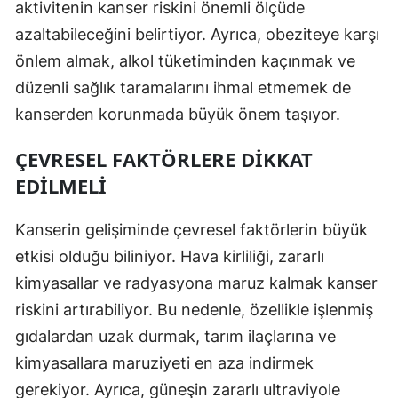
aktivitenin kanser riskini önemli ölçüde
Mersin
azaltabileceğini belirtiyor. Ayrıca, obeziteye karşı
önlem almak, alkol tüketiminden kaçınmak ve
İstanbul
düzenli sağlık taramalarını ihmal etmemek de
İzmir
kanserden korunmada büyük önem taşıyor.
Kars
ÇEVRESEL FAKTÖRLERE DIKKAT
Kastamonu
EDILMELI
Kayseri
Kanserin gelişiminde çevresel faktörlerin büyük
Kırklareli
etkisi olduğu biliniyor. Hava kirliliği, zararlı
Kırşehir
kimyasallar ve radyasyona maruz kalmak kanser
riskini artırabiliyor. Bu nedenle, özellikle işlenmiş
Kocaeli
gıdalardan uzak durmak, tarım ilaçlarına ve
Konya
kimyasallara maruziyeti en aza indirmek
gerekiyor. Ayrıca, güneşin zararlı ultraviyole
Kütahya