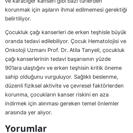
ve karaciğer kanseri gibi bazı türlerden
korunmak için aşıların ihmal edilmemesi gerektiği
Samsun
belirtiliyor.
Siirt
Çocukluk çağı kanserleri de erken teşhisle büyük
Sinop
oranda tedavi edilebiliyor. Çocuk Hematolojisi ve
Sivas
Onkoloji Uzmanı Prof. Dr. Atila Tanyeli, çocukluk
çağı kanserlerinin tedavi başarısının yüzde
Tekirdağ
90’lara ulaştığını ve erken teşhisin kritik öneme
Tokat
sahip olduğunu vurguluyor. Sağlıklı beslenme,
Trabzon
düzenli fiziksel aktivite ve çevresel faktörlerden
korunma, çocukların kanser riskini en aza
Tunceli
indirmek için alınması gereken temel önlemler
Şanlıurfa
arasında yer alıyor.
Uşak
Yorumlar
Van