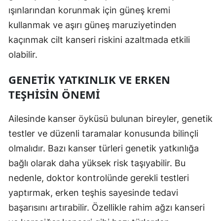
ışınlarından korunmak için güneş kremi
Malatya
kullanmak ve aşırı güneş maruziyetinden
Manisa
kaçınmak cilt kanseri riskini azaltmada etkili
olabilir.
Kahramanmaraş
Mardin
GENETIK YATKINLIK VE ERKEN
TEŞHISIN ÖNEMI
Muğla
Muş
Ailesinde kanser öyküsü bulunan bireyler, genetik
testler ve düzenli taramalar konusunda bilinçli
Nevşehir
olmalıdır. Bazı kanser türleri genetik yatkınlığa
Niğde
bağlı olarak daha yüksek risk taşıyabilir. Bu
Ordu
nedenle, doktor kontrolünde gerekli testleri
yaptırmak, erken teşhis sayesinde tedavi
Rize
başarısını artırabilir. Özellikle rahim ağzı kanseri
Sakarya