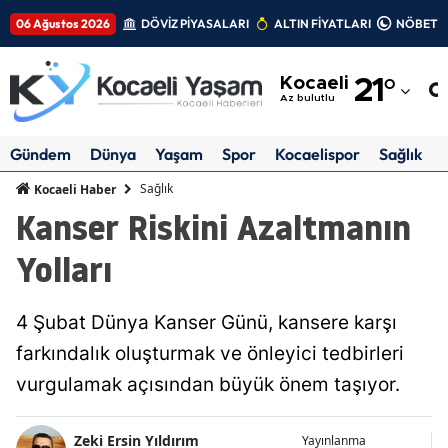
06 Ağustos 2026
DÖVİZ PİYASALARI
ALTIN FİYATLARI
NÖBETÇİ
Adana
Kocaeli
21
°
Adıyaman
Az bulutlu
Afyonkarahisar
Gündem
Dünya
Yaşam
Spor
Kocaelispor
Sağlık
Ağrı
Sağlık
Kocaeli Haber
Kanser Riskini Azaltmanın
Amasya
Yolları
Ankara
Antalya
4 Şubat Dünya Kanser Günü, kansere karşı
Artvin
farkındalık oluşturmak ve önleyici tedbirleri
vurgulamak açısından büyük önem taşıyor.
Aydın
Balıkesir
Zeki Ersin Yıldırım
Yayınlanma