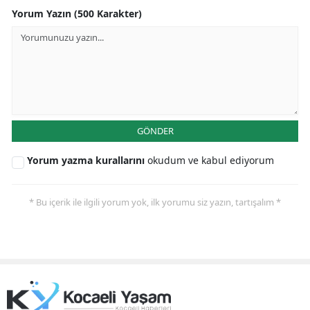
Yorum Yazın (500 Karakter)
Yozgat
Zonguldak
Aksaray
Bayburt
GÖNDER
Karaman
Yorum yazma kurallarını
okudum ve kabul ediyorum
Kırıkkale
Batman
* Bu içerik ile ilgili yorum yok, ilk yorumu siz yazın, tartışalım *
Şırnak
Bartın
Ardahan
Iğdır