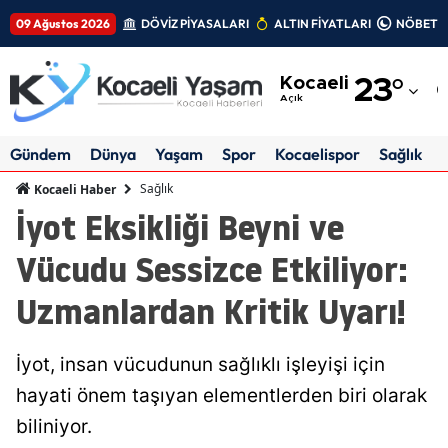
09 Ağustos 2026
DÖVİZ PİYASALARI
ALTIN FİYATLARI
NÖBETÇİ
Adana
Kocaeli
23
°
Adıyaman
Açık
Afyonkarahisar
Gündem
Dünya
Yaşam
Spor
Kocaelispor
Sağlık
Ağrı
Sağlık
Kocaeli Haber
İyot Eksikliği Beyni ve
Amasya
Vücudu Sessizce Etkiliyor:
Ankara
Uzmanlardan Kritik Uyarı!
Antalya
Artvin
İyot, insan vücudunun sağlıklı işleyişi için
Aydın
hayati önem taşıyan elementlerden biri olarak
biliniyor.
Balıkesir