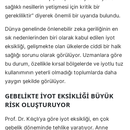
sağlıklı nesillerin yetişmesi için kritik bir
Mersin
gerekliliktir” diyerek önemli bir uyarıda bulundu.
İstanbul
Dünya genelinde önlenebilir zeka geriliğinin en
İzmir
sık nedenlerinden biri olarak kabul edilen iyot
Kars
eksikliği, gelişmekte olan ülkelerde ciddi bir halk
sağlığı sorunu olarak görülüyor. Uzmanlara göre
Kastamonu
bu durum, özellikle kırsal bölgelerde ve iyotlu tuz
Kayseri
kullanımının yeterli olmadığı toplumlarda daha
Kırklareli
yaygın şekilde görülüyor.
Kırşehir
GEBELIKTE İYOT EKSIKLIĞI BÜYÜK
RISK OLUŞTURUYOR
Kocaeli
Konya
Prof. Dr. Kılıçlı’ya göre iyot eksikliği, en çok
Kütahya
gebelik döneminde tehlike yaratıyor. Anne