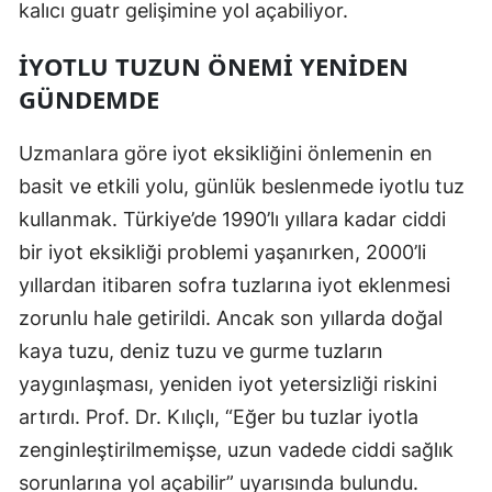
kalıcı guatr gelişimine yol açabiliyor.
Samsun
İYOTLU TUZUN ÖNEMI YENIDEN
Siirt
GÜNDEMDE
Sinop
Uzmanlara göre iyot eksikliğini önlemenin en
Sivas
basit ve etkili yolu, günlük beslenmede iyotlu tuz
Tekirdağ
kullanmak. Türkiye’de 1990’lı yıllara kadar ciddi
bir iyot eksikliği problemi yaşanırken, 2000’li
Tokat
yıllardan itibaren sofra tuzlarına iyot eklenmesi
Trabzon
zorunlu hale getirildi. Ancak son yıllarda doğal
kaya tuzu, deniz tuzu ve gurme tuzların
Tunceli
yaygınlaşması, yeniden iyot yetersizliği riskini
Şanlıurfa
artırdı. Prof. Dr. Kılıçlı, “Eğer bu tuzlar iyotla
Uşak
zenginleştirilmemişse, uzun vadede ciddi sağlık
sorunlarına yol açabilir” uyarısında bulundu.
Van