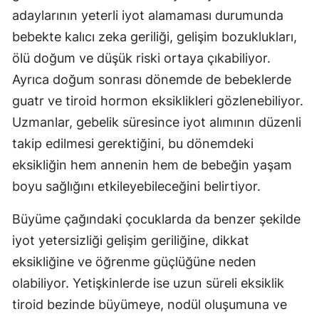
adaylarının yeterli iyot alamaması durumunda
Malatya
bebekte kalıcı zeka geriliği, gelişim bozuklukları,
Manisa
ölü doğum ve düşük riski ortaya çıkabiliyor.
Ayrıca doğum sonrası dönemde de bebeklerde
Kahramanmaraş
guatr ve tiroid hormon eksiklikleri gözlenebiliyor.
Mardin
Uzmanlar, gebelik süresince iyot alımının düzenli
Muğla
takip edilmesi gerektiğini, bu dönemdeki
eksikliğin hem annenin hem de bebeğin yaşam
Muş
boyu sağlığını etkileyebileceğini belirtiyor.
Nevşehir
Büyüme çağındaki çocuklarda da benzer şekilde
Niğde
iyot yetersizliği gelişim geriliğine, dikkat
Ordu
eksikliğine ve öğrenme güçlüğüne neden
olabiliyor. Yetişkinlerde ise uzun süreli eksiklik
Rize
tiroid bezinde büyümeye, nodül oluşumuna ve
Sakarya