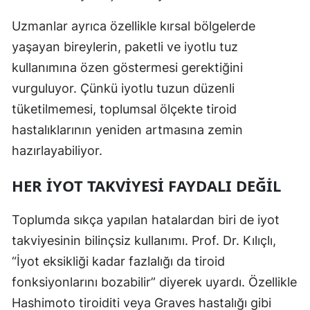
Yozgat
Uzmanlar ayrıca özellikle kırsal bölgelerde
yaşayan bireylerin, paketli ve iyotlu tuz
Zonguldak
kullanımına özen göstermesi gerektiğini
Aksaray
vurguluyor. Çünkü iyotlu tuzun düzenli
tüketilmemesi, toplumsal ölçekte tiroid
Bayburt
hastalıklarının yeniden artmasına zemin
Karaman
hazırlayabiliyor.
Kırıkkale
HER İYOT TAKVIYESI FAYDALI DEĞIL
Batman
Toplumda sıkça yapılan hatalardan biri de iyot
Şırnak
takviyesinin bilinçsiz kullanımı. Prof. Dr. Kılıçlı,
Bartın
“İyot eksikliği kadar fazlalığı da tiroid
Ardahan
fonksiyonlarını bozabilir” diyerek uyardı. Özellikle
Hashimoto tiroiditi veya Graves hastalığı gibi
Iğdır