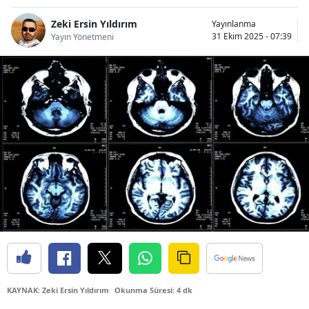
Bilecik
Zeki Ersin Yıldırım
Yayınlanma
31 Ekim 2025 - 07:39
Yayın Yönetmeni
Bingöl
Bitlis
Bolu
Burdur
Bursa
Çanakkale
Çankırı
Çorum
Denizli
KAYNAK: Zeki Ersin Yıldırım
Okunma Süresi: 4 dk
Diyarbakır