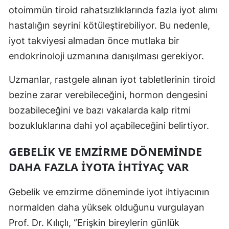
otoimmün tiroid rahatsızlıklarında fazla iyot alımı
Yalova
hastalığın seyrini kötüleştirebiliyor. Bu nedenle,
iyot takviyesi almadan önce mutlaka bir
Karabük
endokrinoloji uzmanına danışılması gerekiyor.
Kilis
Uzmanlar, rastgele alınan iyot tabletlerinin tiroid
Osmaniye
bezine zarar verebileceğini, hormon dengesini
Düzce
bozabileceğini ve bazı vakalarda kalp ritmi
bozukluklarına dahi yol açabileceğini belirtiyor.
GEBELIK VE EMZIRME DÖNEMINDE
DAHA FAZLA İYOTA İHTIYAÇ VAR
Gebelik ve emzirme döneminde iyot ihtiyacının
normalden daha yüksek olduğunu vurgulayan
Prof. Dr. Kılıçlı, “Erişkin bireylerin günlük