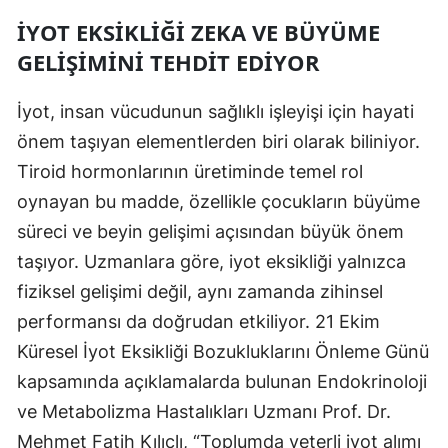
Edirne
İYOT EKSIKLIĞI ZEKA VE BÜYÜME
GELIŞIMINI TEHDIT EDIYOR
Elazığ
Erzincan
İyot, insan vücudunun sağlıklı işleyişi için hayati
önem taşıyan elementlerden biri olarak biliniyor.
Erzurum
Tiroid hormonlarının üretiminde temel rol
Eskişehir
oynayan bu madde, özellikle çocukların büyüme
Gaziantep
süreci ve beyin gelişimi açısından büyük önem
taşıyor. Uzmanlara göre, iyot eksikliği yalnızca
Giresun
fiziksel gelişimi değil, aynı zamanda zihinsel
Gümüşhane
performansı da doğrudan etkiliyor. 21 Ekim
Küresel İyot Eksikliği Bozukluklarını Önleme Günü
Hakkari
kapsamında açıklamalarda bulunan Endokrinoloji
Hatay
ve Metabolizma Hastalıkları Uzmanı Prof. Dr.
Isparta
Mehmet Fatih Kılıçlı, “Toplumda yeterli iyot alımı