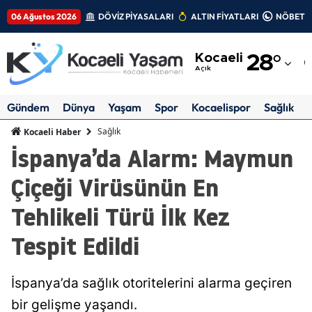
06 Ağustos 2026
DÖVİZ PİYASALARI
ALTIN FİYATLARI
NÖBETÇİ
Adana
Kocaeli
28
°
Adıyaman
Açık
Afyonkarahisar
Gündem
Dünya
Yaşam
Spor
Kocaelispor
Sağlık
Ağrı
Sağlık
Kocaeli Haber
İspanya’da Alarm: Maymun
Amasya
Çiçeği Virüsünün En
Ankara
Tehlikeli Türü İlk Kez
Antalya
Tespit Edildi
Artvin
Aydın
İspanya’da sağlık otoritelerini alarma geçiren
Balıkesir
bir gelişme yaşandı.