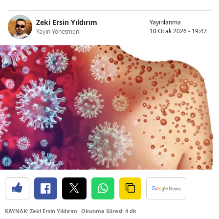
Bilecik
Zeki Ersin Yıldırım
Yayınlanma
Bingöl
10 Ocak 2026 - 19:47
Yayın Yönetmeni
Bitlis
Bolu
Burdur
Bursa
Çanakkale
Çankırı
Çorum
Denizli
Diyarbakır
KAYNAK: Zeki Ersin Yıldırım
Okunma Süresi: 4 dk