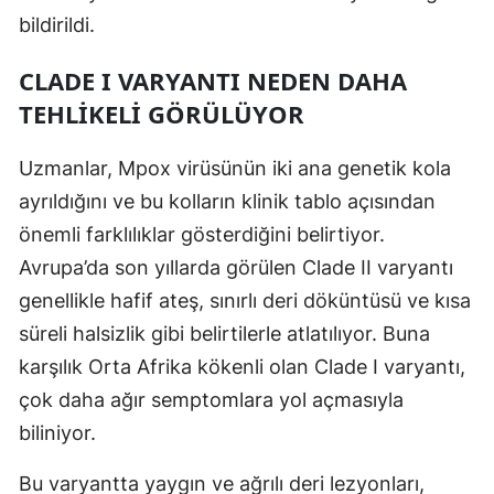
bildirildi.
Malatya
CLADE I VARYANTI NEDEN DAHA
Manisa
TEHLIKELI GÖRÜLÜYOR
Kahramanmaraş
Uzmanlar, Mpox virüsünün iki ana genetik kola
Mardin
ayrıldığını ve bu kolların klinik tablo açısından
Muğla
önemli farklılıklar gösterdiğini belirtiyor.
Muş
Avrupa’da son yıllarda görülen Clade II varyantı
genellikle hafif ateş, sınırlı deri döküntüsü ve kısa
Nevşehir
süreli halsizlik gibi belirtilerle atlatılıyor. Buna
Niğde
karşılık Orta Afrika kökenli olan Clade I varyantı,
Ordu
çok daha ağır semptomlara yol açmasıyla
biliniyor.
Rize
Bu varyantta yaygın ve ağrılı deri lezyonları,
Sakarya