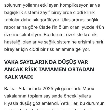
solunum yollarını etkileyen komplikasyonlar ve
Samsun
bağışıklık sistemi zayıf bireylerde ciddi klinik
Siirt
tablolar daha sık görülüyor. Uluslararası sağlık
raporlarına göre Clade I’in ölüm oranı yüzde 4’ün
Sinop
üzerine çıkabiliyor. Bu durum, özellikle kronik
Sivas
hastalığı olanlar ve sağlık sistemine erişimi sınırlı
Tekirdağ
bireyler için ciddi bir risk anlamına geliyor.
Tokat
VAKA SAYILARINDA DÜŞÜŞ VAR
ANCAK RISK TAMAMEN ORTADAN
Trabzon
KALKMADI
Tunceli
Balear Adaları’nda 2025 yılı genelinde Mpox
Şanlıurfa
vakalarının toplam sayısında önceki yıllara
Uşak
kıyasla düşüş gözlemlendi. Yetkililer, bu durumun
Van