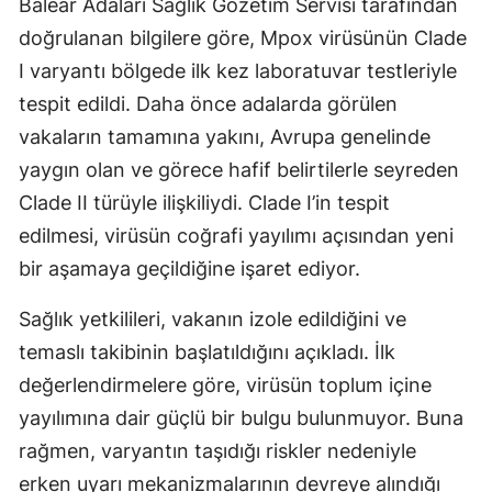
Balear Adaları Sağlık Gözetim Servisi tarafından
Mersin
doğrulanan bilgilere göre, Mpox virüsünün Clade
I varyantı bölgede ilk kez laboratuvar testleriyle
İstanbul
tespit edildi. Daha önce adalarda görülen
İzmir
vakaların tamamına yakını, Avrupa genelinde
Kars
yaygın olan ve görece hafif belirtilerle seyreden
Clade II türüyle ilişkiliydi. Clade I’in tespit
Kastamonu
edilmesi, virüsün coğrafi yayılımı açısından yeni
Kayseri
bir aşamaya geçildiğine işaret ediyor.
Kırklareli
Sağlık yetkilileri, vakanın izole edildiğini ve
Kırşehir
temaslı takibinin başlatıldığını açıkladı. İlk
değerlendirmelere göre, virüsün toplum içine
Kocaeli
yayılımına dair güçlü bir bulgu bulunmuyor. Buna
Konya
rağmen, varyantın taşıdığı riskler nedeniyle
Kütahya
erken uyarı mekanizmalarının devreye alındığı