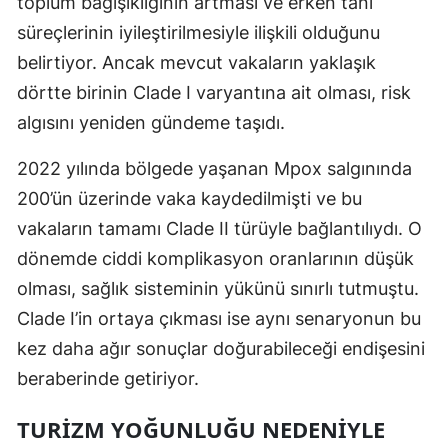
toplum bağışıklığının artması ve erken tanı
süreçlerinin iyileştirilmesiyle ilişkili olduğunu
Yozgat
belirtiyor. Ancak mevcut vakaların yaklaşık
Zonguldak
dörtte birinin Clade I varyantına ait olması, risk
Aksaray
algısını yeniden gündeme taşıdı.
Bayburt
2022 yılında bölgede yaşanan Mpox salgınında
200’ün üzerinde vaka kaydedilmişti ve bu
Karaman
vakaların tamamı Clade II türüyle bağlantılıydı. O
Kırıkkale
dönemde ciddi komplikasyon oranlarının düşük
Batman
olması, sağlık sisteminin yükünü sınırlı tutmuştu.
Clade I’in ortaya çıkması ise aynı senaryonun bu
Şırnak
kez daha ağır sonuçlar doğurabileceği endişesini
Bartın
beraberinde getiriyor.
Ardahan
TURIZM YOĞUNLUĞU NEDENIYLE
Iğdır