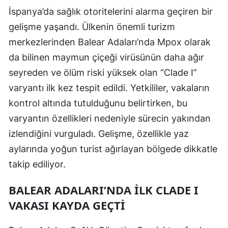
İspanya’da sağlık otoritelerini alarma geçiren bir
Edirne
gelişme yaşandı. Ülkenin önemli turizm
Elazığ
merkezlerinden Balear Adaları’nda Mpox olarak
Erzincan
da bilinen maymun çiçeği virüsünün daha ağır
seyreden ve ölüm riski yüksek olan “Clade I”
Erzurum
varyantı ilk kez tespit edildi. Yetkililer, vakaların
Eskişehir
kontrol altında tutulduğunu belirtirken, bu
Gaziantep
varyantın özellikleri nedeniyle sürecin yakından
izlendiğini vurguladı. Gelişme, özellikle yaz
Giresun
aylarında yoğun turist ağırlayan bölgede dikkatle
Gümüşhane
takip ediliyor.
Hakkari
BALEAR ADALARI’NDA İLK CLADE I
Hatay
VAKASI KAYDA GEÇTI
Isparta