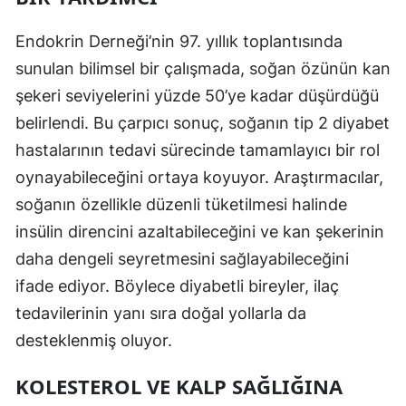
Mersin
Endokrin Derneği’nin 97. yıllık toplantısında
İstanbul
sunulan bilimsel bir çalışmada, soğan özünün kan
şekeri seviyelerini yüzde 50’ye kadar düşürdüğü
İzmir
belirlendi. Bu çarpıcı sonuç, soğanın tip 2 diyabet
Kars
hastalarının tedavi sürecinde tamamlayıcı bir rol
Kastamonu
oynayabileceğini ortaya koyuyor. Araştırmacılar,
soğanın özellikle düzenli tüketilmesi halinde
Kayseri
insülin direncini azaltabileceğini ve kan şekerinin
Kırklareli
daha dengeli seyretmesini sağlayabileceğini
Kırşehir
ifade ediyor. Böylece diyabetli bireyler, ilaç
tedavilerinin yanı sıra doğal yollarla da
Kocaeli
desteklenmiş oluyor.
Konya
KOLESTEROL VE KALP SAĞLIĞINA
Kütahya