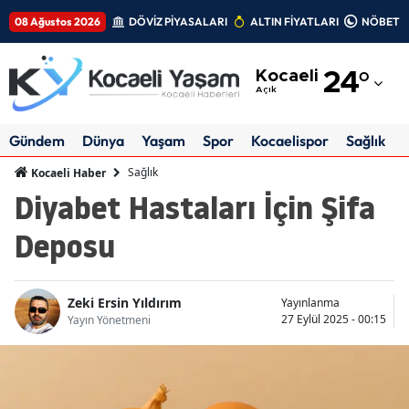
08 Ağustos 2026
DÖVİZ PİYASALARI
ALTIN FİYATLARI
NÖBETÇİ
Adana
Kocaeli
24
°
Adıyaman
Açık
Afyonkarahisar
Gündem
Dünya
Yaşam
Spor
Kocaelispor
Sağlık
Ağrı
Sağlık
Kocaeli Haber
Diyabet Hastaları İçin Şifa
Amasya
Deposu
Ankara
Antalya
Zeki Ersin Yıldırım
Yayınlanma
Artvin
27 Eylül 2025 - 00:15
Yayın Yönetmeni
Aydın
Balıkesir