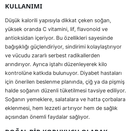
KULLANIMI
Samsun
Düşük kalorili yapısıyla dikkat çeken soğan,
Siirt
yüksek oranda C vitamini, lif, flavonoid ve
Sinop
antioksidan içeriyor. Bu özellikleri sayesinde
Sivas
bağışıklığı güçlendiriyor, sindirimi kolaylaştırıyor
ve vücudu zararlı serbest radikallerden
Tekirdağ
arındırıyor. Ayrıca iştahı düzenleyerek kilo
Tokat
kontrolüne katkıda bulunuyor. Diyabet hastaları
için önerilen beslenme planında, çiğ ya da pişmiş
Trabzon
halde soğanın düzenli tüketilmesi tavsiye ediliyor.
Tunceli
Soğanın yemeklere, salatalara ve hatta çorbalara
Şanlıurfa
eklenmesi, hem lezzeti artırıyor hem de sağlık
açısından önemli faydalar sağlıyor.
Uşak
Van