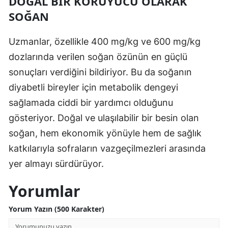
DOĞAL BIR KORUYUCU OLARAK
SOĞAN
Yozgat
Zonguldak
Uzmanlar, özellikle 400 mg/kg ve 600 mg/kg
dozlarında verilen soğan özünün en güçlü
Aksaray
sonuçları verdiğini bildiriyor. Bu da soğanın
Bayburt
diyabetli bireyler için metabolik dengeyi
Karaman
sağlamada ciddi bir yardımcı olduğunu
gösteriyor. Doğal ve ulaşılabilir bir besin olan
Kırıkkale
soğan, hem ekonomik yönüyle hem de sağlık
Batman
katkılarıyla sofraların vazgeçilmezleri arasında
yer almayı sürdürüyor.
Şırnak
Bartın
Yorumlar
Ardahan
Yorum Yazın (500 Karakter)
Iğdır