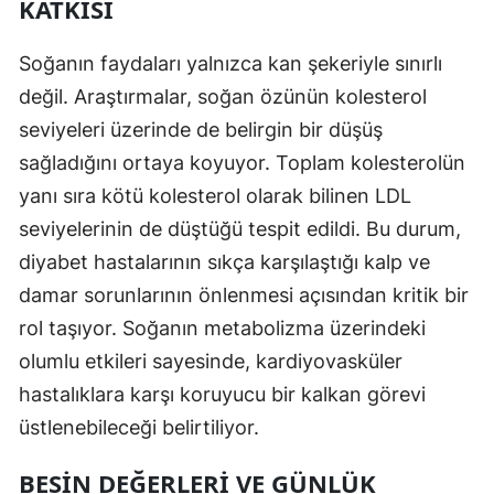
KATKISI
Malatya
Soğanın faydaları yalnızca kan şekeriyle sınırlı
Manisa
değil. Araştırmalar, soğan özünün kolesterol
Kahramanmaraş
seviyeleri üzerinde de belirgin bir düşüş
sağladığını ortaya koyuyor. Toplam kolesterolün
Mardin
yanı sıra kötü kolesterol olarak bilinen LDL
Muğla
seviyelerinin de düştüğü tespit edildi. Bu durum,
Muş
diyabet hastalarının sıkça karşılaştığı kalp ve
damar sorunlarının önlenmesi açısından kritik bir
Nevşehir
rol taşıyor. Soğanın metabolizma üzerindeki
Niğde
olumlu etkileri sayesinde, kardiyovasküler
hastalıklara karşı koruyucu bir kalkan görevi
Ordu
üstlenebileceği belirtiliyor.
Rize
BESIN DEĞERLERI VE GÜNLÜK
Sakarya