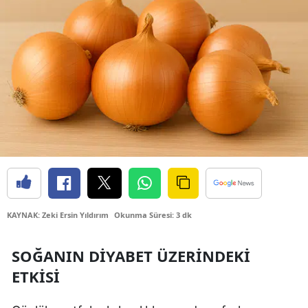
Bilecik
Bingöl
Bitlis
Bolu
Burdur
Bursa
Çanakkale
Çankırı
KAYNAK: Zeki Ersin Yıldırım
Okunma Süresi: 3 dk
Çorum
SOĞANIN DIYABET ÜZERINDEKI
Denizli
ETKISI
Diyarbakır