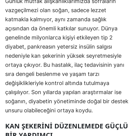
Günlük mutfak alışkanlıklarımızda sofraların
Edirne
vazgeçilmezi olan soğan, sadece lezzet
katmakla kalmıyor, aynı zamanda sağlık
Elazığ
açısından da önemli katkılar sunuyor. Dünya
Erzincan
genelinde milyonlarca kişiyi etkileyen tip 2
Erzurum
diyabet, pankreasın yetersiz insülin salgısı
nedeniyle kan şekerinin yüksek seyretmesiyle
Eskişehir
ortaya çıkıyor. Bu hastalık, ilaç tedavisinin yanı
Gaziantep
sıra dengeli beslenme ve yaşam tarzı
Giresun
değişiklikleriyle kontrol altında tutulmaya
çalışılıyor. Son yıllarda yapılan araştırmalar ise
Gümüşhane
soğanın, diyabetin yönetiminde doğal bir destek
Hakkari
unsuru olabileceğini ortaya koydu.
Hatay
KAN ŞEKERINI DÜZENLEMEDE GÜÇLÜ
Isparta
BIR YARDIMCI