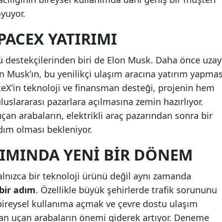
oyuyor.
Malatya
PACEX YATIRIMI
Manisa
Kahramanmaraş
ü destekçilerinden biri de Elon Musk. Daha önce uzay
an Musk’ın, bu yenilikçi ulaşım aracına yatırım yapmas
Mardin
ceX’in teknoloji ve finansman desteği, projenin hem
Muğla
luslararası pazarlara açılmasına zemin hazırlıyor.
 uçan arabaların, elektrikli araç pazarından sonra bir
Muş
dım olması bekleniyor.
Nevşehir
ŞIMINDA YENI BIR DÖNEM
Niğde
lnızca bir teknoloji ürünü değil aynı zamanda
Ordu
bir adım
. Özellikle büyük şehirlerde trafik sorununu
Rize
 bireysel kullanıma açmak ve çevre dostu ulaşım
ndan uçan arabaların önemi giderek artıyor. Deneme
Sakarya