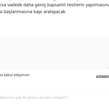
 kısa vadede daha geniş kapsamlı testlerin yapılmasın
Samsun
ma başlanmasına kapı aralayacak.
Siirt
Sinop
Sivas
Tekirdağ
Tokat
Trabzon
e kabul ediyorum
GÖNDE
Tunceli
Şanlıurfa
 ilgili yorum yok, ilk yorumu siz yazın, tartışalım *
Uşak
Van