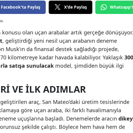
Facebook'ta Paylaş
X'de Paylaş
Whatsapp'
Edirne
Elazığ
dk
Erzincan
nin konusu olan uçan arabalar artık gerçeğe dönüşüyor.
t
, geliştirdiği yeni nesil uçan arabanın deneme
Erzurum
on Musk’ın da finansal destek sağladığı projede,
Eskişehir
70 kilometreye kadar havada kalabiliyor. Yaklaşık
30
arla satışa sunulacak
model, şimdiden büyük ilgi
Gaziantep
Giresun
RI VE İLK ADIMLAR
Gümüşhane
geliştirilen araç, San Mateo’daki üretim tesislerinde
Hakkari
çıklamaya göre uçan araba, iki farklı havalimanıyla
Hatay
eneme uçuşlarına başladı. Denemelerde aracın
dikey
orunsuz şekilde çalıştı. Böylece hem hava hem de
Isparta