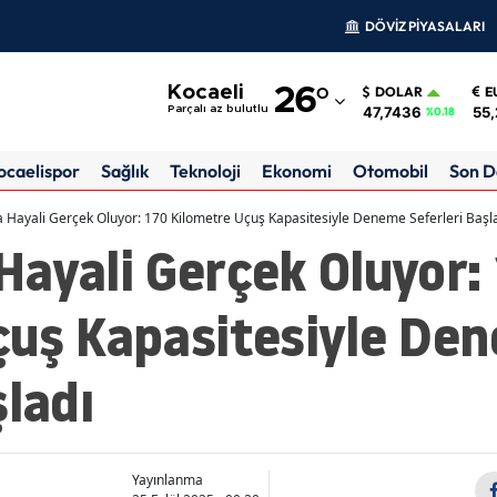
DÖVİZ PİYASALARI
Adana
Kocaeli
26
°
DOLAR
E
Adıyaman
47,7436
55,
Parçalı az bulutlu
%0.18
Afyonkarahisar
ocaelispor
Sağlık
Teknoloji
Ekonomi
Otomobil
Son D
Ağrı
 Hayali Gerçek Oluyor: 170 Kilometre Uçuş Kapasitesiyle Deneme Seferleri Başl
ayali Gerçek Oluyor:
Amasya
Ankara
çuş Kapasitesiyle De
Antalya
şladı
Artvin
Aydın
Balıkesir
Yayınlanma