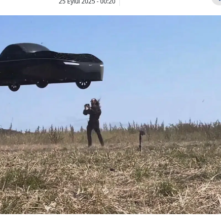
25 Eylül 2025 - 00:20
Bilecik
Bingöl
Bitlis
Bolu
Burdur
Bursa
Çanakkale
Çankırı
Çorum
Denizli
Diyarbakır