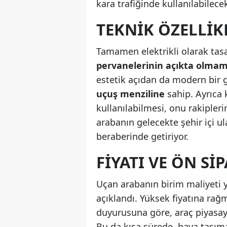
kara trafiğinde kullanılabilece
TEKNIK ÖZELLIK
Tamamen elektrikli olarak tasar
pervanelerinin açıkta olmam
estetik açıdan da modern bir 
uçuş menziline
sahip. Ayrıca 
kullanılabilmesi, onu rakipleri
arabanın gelecekte şehir içi u
beraberinde getiriyor.
FIYATI VE ÖN SI
Uçan arabanın birim maliyeti 
açıklandı. Yüksek fiyatına rağ
duyurusuna göre, araç piyas
Bu da kısa sürede, hava taşıma