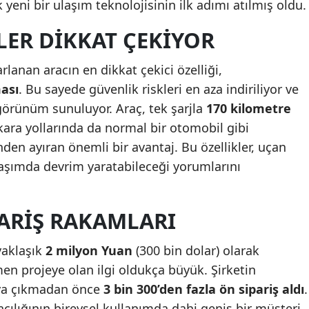
k yeni bir ulaşım teknolojisinin ilk adımı atılmış oldu.
Mersin
LER DIKKAT ÇEKIYOR
İstanbul
lanan aracın en dikkat çekici özelliği,
İzmir
ası
. Bu sayede güvenlik riskleri en aza indiriliyor ve
Kars
görünüm sunuluyor. Araç, tek şarjla
170 kilometre
kara yollarında da normal bir otomobil gibi
Kastamonu
nden ayıran önemli bir avantaj. Bu özellikler, uçan
Kayseri
laşımda devrim yaratabileceği yorumlarını
Kırklareli
PARIŞ RAKAMLARI
Kırşehir
Kocaeli
yaklaşık
2 milyon Yuan
(300 bin dolar) olarak
men projeye olan ilgi oldukça büyük. Şirketin
Konya
aya çıkmadan önce
3 bin 300’den fazla ön sipariş aldı
.
Kütahya
cılığının bireysel kullanımda dahi geniş bir müşteri