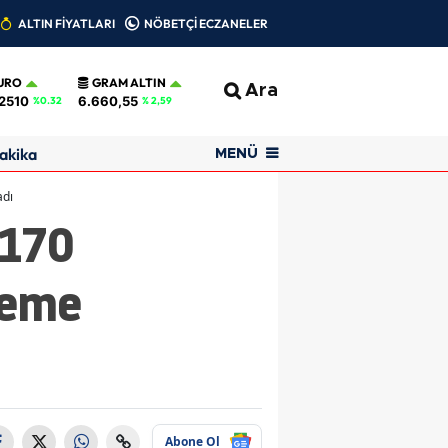
ALTIN FİYATLARI
NÖBETÇİ ECZANELER
URO
GRAM ALTIN
Ara
2510
6.660,55
%0.32
% 2,59
akika
MENÜ
adı
 170
neme
Abone Ol