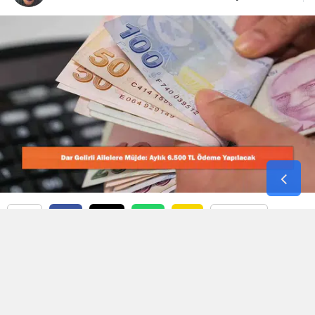
Malatya
Manisa
Kahramanmaraş
Mardin
Muğla
Muş
Nevşehir
Niğde
Ordu
Okunma Süresi: 4 dk
Türkiye’de dar gelirli ailelere yönelik sosyal
Rize
yardım programlarında dikkat çeken yeni
Sakarya