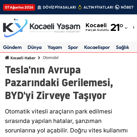
07 Ağustos 2026
DÖVİZ PİYASALARI
ALTIN FİYATLARI
NÖBETÇİ
Adana
Kocaeli
21
°
Adıyaman
Parçalı bulutlu
Afyonkarahisar
Gündem
Dünya
Yaşam
Spor
Kocaelispor
Sağlık
Ağrı
Otomobil
Kocaeli Haber
Tesla'nın Avrupa
Amasya
Pazarındaki Gerilemesi,
Ankara
BYD'yi Zirveye Taşıyor
Antalya
Artvin
Otomatik vitesli araçların park edilmesi
Aydın
sırasında yapılan hatalar, şanzıman
sorunlarına yol açabilir. Doğru vites kullanımı
Balıkesir