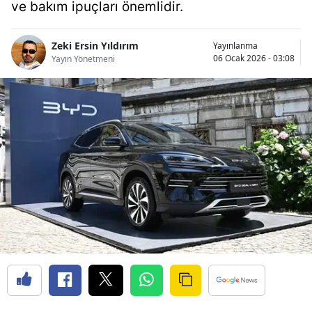
ve bakım ipuçları önemlidir.
Bilecik
Bingöl
Zeki Ersin Yıldırım
Yayınlanma
06 Ocak 2026 - 03:08
Yayın Yönetmeni
Bitlis
Bolu
Burdur
Bursa
Çanakkale
Çankırı
Çorum
Denizli
Diyarbakır