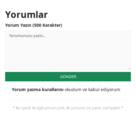
Edirne
Yorumlar
Elazığ
Yorum Yazın (500 Karakter)
Erzincan
Erzurum
Eskişehir
Gaziantep
GÖNDER
Giresun
Yorum yazma kurallarını
okudum ve kabul ediyorum
Gümüşhane
Hakkari
* Bu içerik ile ilgili yorum yok, ilk yorumu siz yazın, tartışalım *
Hatay
Isparta