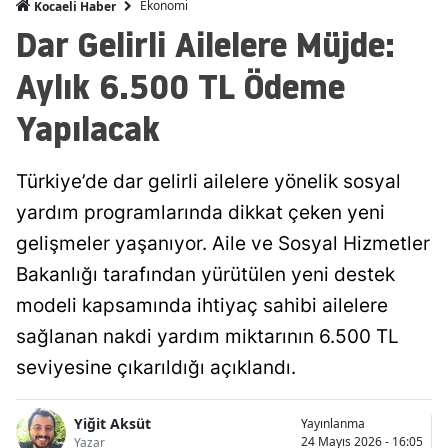
Ekonomi
Kocaeli Haber
Mersin
Dar Gelirli Ailelere Müjde:
İstanbul
Aylık 6.500 TL Ödeme
İzmir
Yapılacak
Kars
Türkiye’de dar gelirli ailelere yönelik sosyal
Kastamonu
yardım programlarında dikkat çeken yeni
Kayseri
gelişmeler yaşanıyor. Aile ve Sosyal Hizmetler
Bakanlığı tarafından yürütülen yeni destek
Kırklareli
modeli kapsamında ihtiyaç sahibi ailelere
Kırşehir
sağlanan nakdi yardım miktarının 6.500 TL
Kocaeli
seviyesine çıkarıldığı açıklandı.
Konya
Yiğit Aksüt
Yayınlanma
Kütahya
24 Mayıs 2026 - 16:05
Yazar