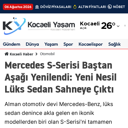
06 Ağustos 2026
DÖVİZ PİYASALARI
ALTIN FİYATLARI
NÖBETÇİ
Adana
Kocaeli
26
°
Adıyaman
Açık
Afyonkarahisar
Gündem
Dünya
Yaşam
Spor
Kocaelispor
Sağlık
Ağrı
Otomobil
Kocaeli Haber
Mercedes S-Serisi Baştan
Amasya
Aşağı Yenilendi: Yeni Nesil
Ankara
Lüks Sedan Sahneye Çıktı
Antalya
Artvin
Alman otomotiv devi Mercedes-Benz, lüks
Aydın
sedan denince akla gelen en ikonik
modellerden biri olan S-Serisi’ni tamamen
Balıkesir