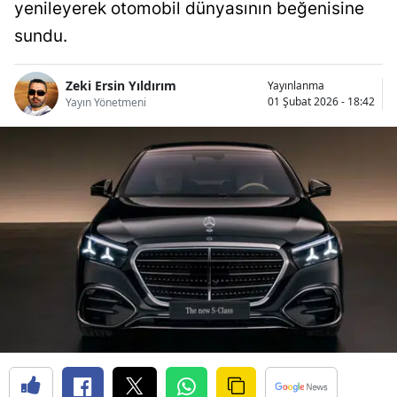
yenileyerek otomobil dünyasının beğenisine
Bilecik
sundu.
Bingöl
Zeki Ersin Yıldırım
Yayınlanma
Bitlis
01 Şubat 2026 - 18:42
Yayın Yönetmeni
Bolu
Burdur
Bursa
Çanakkale
Çankırı
Çorum
Denizli
Diyarbakır