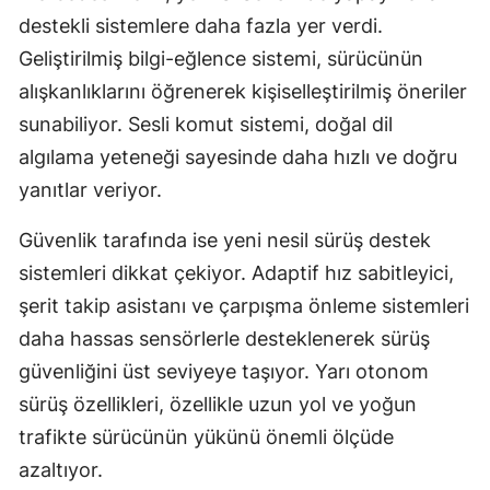
destekli sistemlere daha fazla yer verdi.
Yozgat
Geliştirilmiş bilgi-eğlence sistemi, sürücünün
Zonguldak
alışkanlıklarını öğrenerek kişiselleştirilmiş öneriler
sunabiliyor. Sesli komut sistemi, doğal dil
Aksaray
algılama yeteneği sayesinde daha hızlı ve doğru
Bayburt
yanıtlar veriyor.
Karaman
Güvenlik tarafında ise yeni nesil sürüş destek
Kırıkkale
sistemleri dikkat çekiyor. Adaptif hız sabitleyici,
şerit takip asistanı ve çarpışma önleme sistemleri
Batman
daha hassas sensörlerle desteklenerek sürüş
Şırnak
güvenliğini üst seviyeye taşıyor. Yarı otonom
Bartın
sürüş özellikleri, özellikle uzun yol ve yoğun
trafikte sürücünün yükünü önemli ölçüde
Ardahan
azaltıyor.
Iğdır