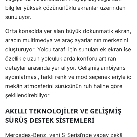
bilgiler yüksek çözünürlüklü ekranlar üzerinden
Samsun
sunuluyor.
Siirt
Orta konsolda yer alan büyük dokunmatik ekran,
Sinop
aracın multimedya ve araç ayarlarının merkezini
Sivas
oluşturuyor. Yolcu tarafı için sunulan ek ekran ise
özellikle uzun yolculuklarda konforu artıran
Tekirdağ
detaylar arasında yer alıyor. Gelişmiş ambiyans
Tokat
aydınlatması, farklı renk ve mod seçenekleriyle iç
Trabzon
mekân atmosferini sürücünün ruh haline göre
şekillendirebiliyor.
Tunceli
AKILLI TEKNOLOJILER VE GELIŞMIŞ
Şanlıurfa
SÜRÜŞ DESTEK SISTEMLERI
Uşak
Mercedes-Benz, yeni S-Serisi’nde yapay zekâ
Van