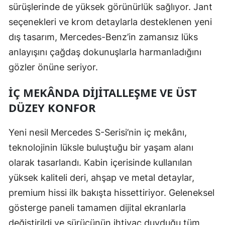
sürüşlerinde de yüksek görünürlük sağlıyor. Jant
Malatya
seçenekleri ve krom detaylarla desteklenen yeni
Manisa
dış tasarım, Mercedes-Benz’in zamansız lüks
anlayışını çağdaş dokunuşlarla harmanladığını
Kahramanmaraş
gözler önüne seriyor.
Mardin
İÇ MEKÂNDA DIJITALLEŞME VE ÜST
Muğla
DÜZEY KONFOR
Muş
Yeni nesil Mercedes S-Serisi’nin iç mekânı,
Nevşehir
teknolojinin lüksle buluştuğu bir yaşam alanı
Niğde
olarak tasarlandı. Kabin içerisinde kullanılan
yüksek kaliteli deri, ahşap ve metal detaylar,
Ordu
premium hissi ilk bakışta hissettiriyor. Geleneksel
Rize
gösterge paneli tamamen dijital ekranlarla
Sakarya
değiştirildi ve sürücünün ihtiyaç duyduğu tüm