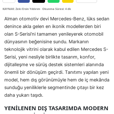
Edirne
KAYNAK: Zeki Ersin Yıldırım
Okunma Süresi: 4 dk
Elazığ
Alman otomotiv devi Mercedes-Benz, lüks sedan
denince akla gelen en ikonik modellerden biri
Erzincan
olan S-Serisi’ni tamamen yenileyerek otomobil
Erzurum
dünyasının beğenisine sundu. Markanın
Eskişehir
teknolojik vitrini olarak kabul edilen Mercedes S-
Serisi, yeni nesliyle birlikte tasarım, konfor,
Gaziantep
dijitalleşme ve sürüş destek sistemleri alanında
Giresun
önemli bir dönüşüm geçirdi. Tanıtımı yapılan yeni
Gümüşhane
model, hem dış görünümüyle hem de iç mekânda
sunduğu yeniliklerle segmentinde çıtayı bir kez
Hakkari
daha yukarı taşıdı.
Hatay
YENILENEN DIŞ TASARIMDA MODERN
Isparta