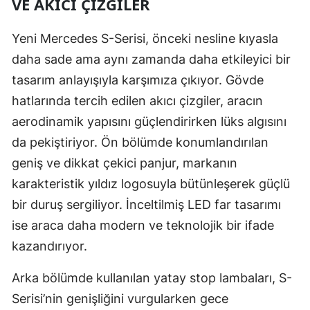
VE AKICI ÇIZGILER
Mersin
Yeni Mercedes S-Serisi, önceki nesline kıyasla
İstanbul
daha sade ama aynı zamanda daha etkileyici bir
İzmir
tasarım anlayışıyla karşımıza çıkıyor. Gövde
hatlarında tercih edilen akıcı çizgiler, aracın
Kars
aerodinamik yapısını güçlendirirken lüks algısını
Kastamonu
da pekiştiriyor. Ön bölümde konumlandırılan
Kayseri
geniş ve dikkat çekici panjur, markanın
karakteristik yıldız logosuyla bütünleşerek güçlü
Kırklareli
bir duruş sergiliyor. İnceltilmiş LED far tasarımı
Kırşehir
ise araca daha modern ve teknolojik bir ifade
kazandırıyor.
Kocaeli
Konya
Arka bölümde kullanılan yatay stop lambaları, S-
Serisi’nin genişliğini vurgularken gece
Kütahya