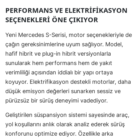
PERFORMANS VE ELEKTRIFIKASYON
Yalova
SEÇENEKLERI ÖNE ÇIKIYOR
Karabük
Yeni Mercedes S-Serisi, motor seçenekleriyle de
Kilis
çağın gereksinimlerine uyum sağlıyor. Model,
Osmaniye
hafif hibrit ve plug-in hibrit versiyonlarla
sunularak hem performans hem de yakıt
Düzce
verimliliği açısından iddialı bir yapı ortaya
koyuyor. Elektrifikasyon destekli motorlar, daha
düşük emisyon değerleri sunarken sessiz ve
pürüzsüz bir sürüş deneyimi vadediyor.
Geliştirilen süspansiyon sistemi sayesinde araç,
yol koşullarını anlık olarak analiz ederek sürüş
konforunu optimize ediyor. Özellikle arka