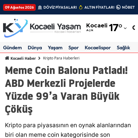
09 Ağustos 2026
DÖVİZ PİYASALARI
ALTIN FİYATLARI
NÖBETÇİ
Adana
Kocaeli
17
°
Adıyaman
Açık
Afyonkarahisar
Gündem
Dünya
Yaşam
Spor
Kocaelispor
Sağlık
Ağrı
Kripto Para Haberleri
Kocaeli Haber
Meme Coin Balonu Patladı!
Amasya
ABD Merkezli Projelerde
Ankara
Yüzde 99’a Varan Büyük
Antalya
Çöküş
Artvin
Aydın
Kripto para piyasasının en oynak alanlarından
Balıkesir
biri olan meme coin kategorisinde son