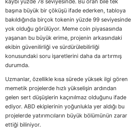
kaybı yüzde 78 seviyesinde. Bu oran bile tek
başına büyük bir çöküşü ifade ederken, tabloya
Yozgat
bakıldığında birçok tokenin yüzde 99 seviyesinde
Zonguldak
yok olduğu görülüyor. Meme coin piyasasında
Aksaray
yaşanan bu büyük erime, projenin arkasındaki
ekibin güvenilirliği ve sürdürülebilirliği
Bayburt
konusundaki soru işaretlerini daha da artırmış
Karaman
durumda.
Kırıkkale
Uzmanlar, özellikle kısa sürede yüksek ilgi gören
Batman
memetik projelerde hızlı yükselişin ardından
gelen sert düşüşlerin kaçınılmaz olduğunu ifade
Şırnak
ediyor. ABD ekiplerinin yoğunlukla yer aldığı bu
Bartın
projelerde yatırımcıların büyük bölümünün zarar
Ardahan
ettiği biliniyor.
Iğdır