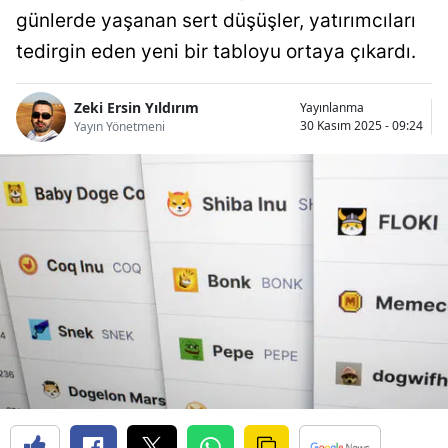
günlerde yaşanan sert düşüşler, yatırımcıları
Bilecik
tedirgin eden yeni bir tabloyu ortaya çıkardı.
Bingöl
Bitlis
Zeki Ersin Yıldırım
Yayınlanma
30 Kasım 2025 - 09:24
Yayın Yönetmeni
Bolu
Burdur
Bursa
Çanakkale
Çankırı
Çorum
Denizli
Diyarbakır