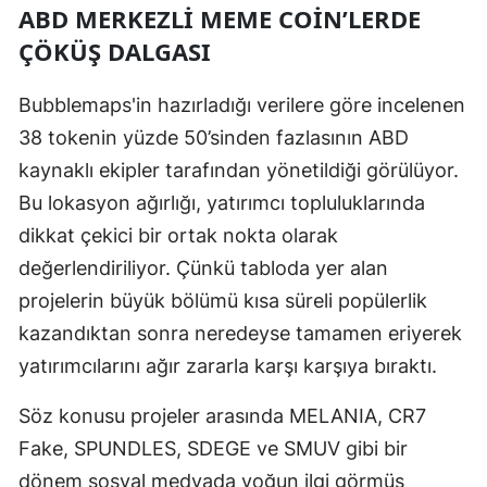
ABD MERKEZLI MEME COIN’LERDE
Mersin
ÇÖKÜŞ DALGASI
İstanbul
Bubblemaps'in hazırladığı verilere göre incelenen
İzmir
38 tokenin yüzde 50’sinden fazlasının ABD
Kars
kaynaklı ekipler tarafından yönetildiği görülüyor.
Bu lokasyon ağırlığı, yatırımcı topluluklarında
Kastamonu
dikkat çekici bir ortak nokta olarak
Kayseri
değerlendiriliyor. Çünkü tabloda yer alan
Kırklareli
projelerin büyük bölümü kısa süreli popülerlik
kazandıktan sonra neredeyse tamamen eriyerek
Kırşehir
yatırımcılarını ağır zararla karşı karşıya bıraktı.
Kocaeli
Söz konusu projeler arasında MELANIA, CR7
Konya
Fake, SPUNDLES, SDEGE ve SMUV gibi bir
Kütahya
dönem sosyal medyada yoğun ilgi görmüş