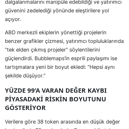
dalgalanmalarını manipüle edebildiği ve yatırımcı
Samsun
güvenini zedelediği yönünde eleştirilere yol
açıyor.
Siirt
ABD merkezli ekiplerin yönettiği projelerin
Sinop
benzer grafikler çizmesi, yatırımcı topluluklarında
Sivas
“tek elden çıkmış projeler” söylentilerini
Tekirdağ
güçlendirdi. Bubblemaps’in esprili paylaşımı ise
tartışmalara yeni bir boyut ekledi: “Hepsi aynı
Tokat
şekilde düşüyor.”
Trabzon
YÜZDE 99’A VARAN DEĞER KAYBI
Tunceli
PIYASADAKI RISKIN BOYUTUNU
Şanlıurfa
GÖSTERIYOR
Uşak
Verilere göre 38 token arasında en düşük değer
Van