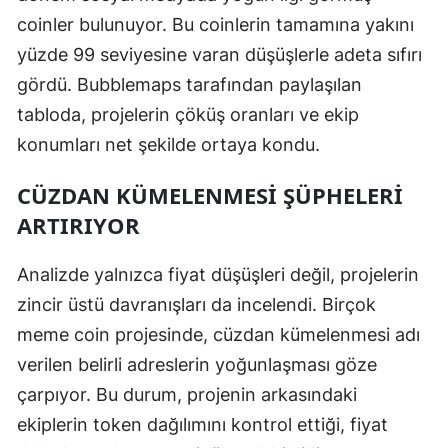
coinler bulunuyor. Bu coinlerin tamamına yakını
Malatya
yüzde 99 seviyesine varan düşüşlerle adeta sıfırı
Manisa
gördü. Bubblemaps tarafından paylaşılan
Kahramanmaraş
tabloda, projelerin çöküş oranları ve ekip
konumları net şekilde ortaya kondu.
Mardin
CÜZDAN KÜMELENMESI ŞÜPHELERI
Muğla
ARTIRIYOR
Muş
Analizde yalnızca fiyat düşüşleri değil, projelerin
Nevşehir
zincir üstü davranışları da incelendi. Birçok
Niğde
meme coin projesinde, cüzdan kümelenmesi adı
Ordu
verilen belirli adreslerin yoğunlaşması göze
çarpıyor. Bu durum, projenin arkasındaki
Rize
ekiplerin token dağılımını kontrol ettiği, fiyat
Sakarya