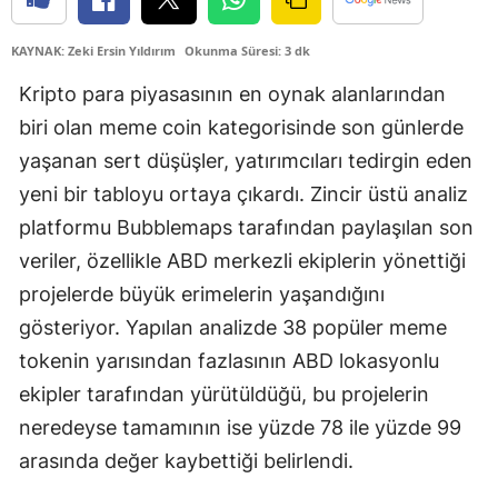
Edirne
KAYNAK: Zeki Ersin Yıldırım
Okunma Süresi: 3 dk
Elazığ
Kripto para piyasasının en oynak alanlarından
Erzincan
biri olan meme coin kategorisinde son günlerde
yaşanan sert düşüşler, yatırımcıları tedirgin eden
Erzurum
yeni bir tabloyu ortaya çıkardı. Zincir üstü analiz
Eskişehir
platformu Bubblemaps tarafından paylaşılan son
Gaziantep
veriler, özellikle ABD merkezli ekiplerin yönettiği
projelerde büyük erimelerin yaşandığını
Giresun
gösteriyor. Yapılan analizde 38 popüler meme
Gümüşhane
tokenin yarısından fazlasının ABD lokasyonlu
Hakkari
ekipler tarafından yürütüldüğü, bu projelerin
neredeyse tamamının ise yüzde 78 ile yüzde 99
Hatay
arasında değer kaybettiği belirlendi.
Isparta