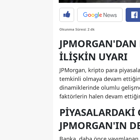
Okunma Süresi: 2 dk
JPMORGAN'DAN 
İLIŞKIN UYARI
JPMorgan, kripto para piyasala
temkinli olmaya devam ettiğini 
dinamiklerinde olumlu gelişme e
faktörlerin halen devam ettiği
PIYASALARDAKI
JPMORGAN'IN D
Banka, daha önce yayımlanan r