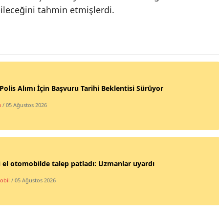
ileceğini tahmin etmişlerdi.
Malatya
Manisa
Kahramanmaraş
Mardin
Polis Alımı İçin Başvuru Tarihi Beklentisi Sürüyor
Muğla
m
/ 05 Ağustos 2026
Muş
Nevşehir
Niğde
i el otomobilde talep patladı: Uzmanlar uyardı
Ordu
obil
/ 05 Ağustos 2026
Rize
Sakarya