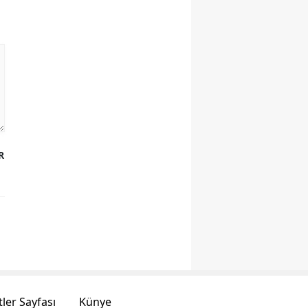
R
ler Sayfası
Künye