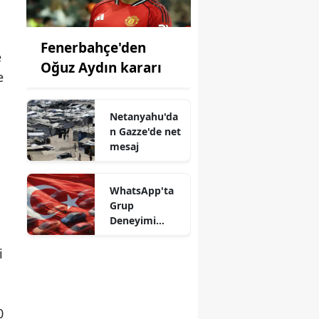
Fenerbahçe'den
e
Oğuz Aydın kararı
e
Netanyahu'da
n Gazze'de net
mesaj
WhatsApp'ta
Grup
Deneyimi
Değişiyor
i
0