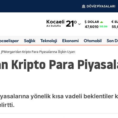
DÖVİZ PİYASALARI
Adana
Kocaeli
21
°
DOLAR
E
Adıyaman
47,6010
55,
Az bulutlu
%0.06
Afyonkarahisar
ocaelispor
Sağlık
Teknoloji
Ekonomi
Otomobil
Son D
Ağrı
JPMorgan'dan Kripto Para Piyasalarına İlişkin Uyarı
 Kripto Para Piyasala
Amasya
Ankara
Antalya
Artvin
yasalarına yönelik kısa vadeli beklentiler
Aydın
irtti.
Balıkesir