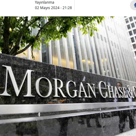
Yayınlanma
Bilecik
02 Mayıs 2024 - 21:28
Bingöl
Bitlis
Bolu
Burdur
Bursa
Çanakkale
Çankırı
Çorum
Denizli
Diyarbakır