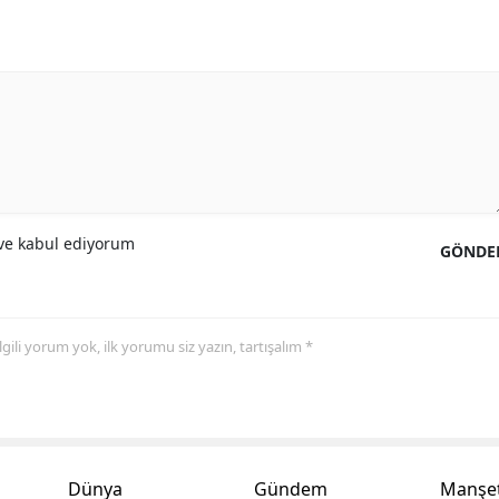
Samsun
Siirt
Sinop
Sivas
Tekirdağ
e kabul ediyorum
GÖNDE
Tokat
Trabzon
 ilgili yorum yok, ilk yorumu siz yazın, tartışalım *
Tunceli
Şanlıurfa
Uşak
Dünya
Gündem
Manşet
Van