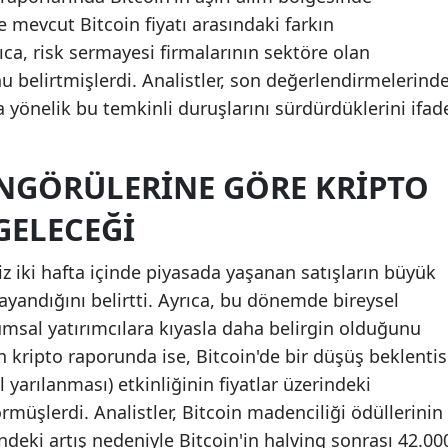
 mevcut Bitcoin fiyatı arasındaki farkın
Mersin
ıca, risk sermayesi firmalarının sektöre olan
İstanbul
 belirtmişlerdi. Analistler, son değerlendirmelerind
a yönelik bu temkinli duruşlarını sürdürdüklerini ifad
İzmir
Kars
NGÖRÜLERINE GÖRE KRIPTO
Kastamonu
GELECEĞI
Kayseri
iz iki hafta içinde piyasada yaşanan satışların büyük
Kırklareli
ayandığını belirtti. Ayrıca, bu dönemde bireysel
Kırşehir
rumsal yatırımcılara kıyasla daha belirgin olduğunu
n kripto raporunda ise, Bitcoin'de bir düşüş beklentis
Kocaeli
yarılanması) etkinliğinin fiyatlar üzerindeki
Konya
rmüşlerdi. Analistler, Bitcoin madenciliği ödüllerinin
Kütahya
ndeki artış nedeniyle Bitcoin'in halving sonrası 42.00