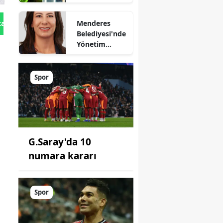
sağlıyor
Menderes
tan Gönder
Belediyesi'nde
Yönetim
Kimde?
Spor
G.Saray'da 10
numara kararı
Spor