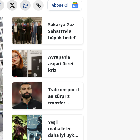
Abone Ol
Sakarya Gaz
Sahası'nda
büyük hedef
Avrupa'da
asgari ücret
krizi
Trabzonspor'd
an sürpriz
transfer
hamlesi
Yeşil
mahalleler
daha iyi uyku