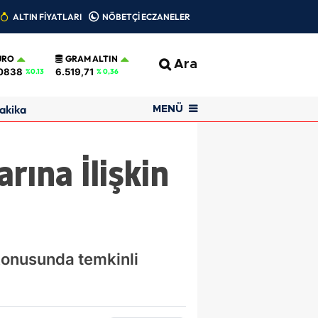
ALTIN FİYATLARI
NÖBETÇİ ECZANELER
URO
GRAM ALTIN
Ara
0838
6.519,71
%0.13
% 0,36
akika
MENÜ
rına İlişkin
 konusunda temkinli