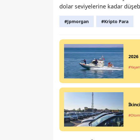
dolar seviyelerine kadar düşeb
#Jpmorgan
#Kripto Para
2026 
#Yaşa
İkinc
#Otom