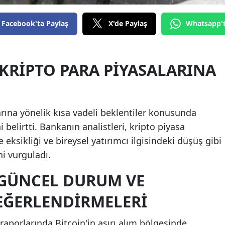
Edirne
Facebook'ta Paylaş
X'de Paylaş
Whatsapp'
Elazığ
Erzincan
KRIPTO PARA PIYASALARINA
Erzurum
Eskişehir
rına yönelik kısa vadeli beklentiler konusunda
Gaziantep
belirtti. Bankanın analistleri, kripto piyasa
Giresun
ksikliği ve bireysel yatırımcı ilgisindeki düşüş gibi
ni vurguladı.
Gümüşhane
 GÜNCEL DURUM VE
Hakkari
EĞERLENDIRMELERI
Hatay
Isparta
aporlarında Bitcoin'in aşırı alım bölgesinde