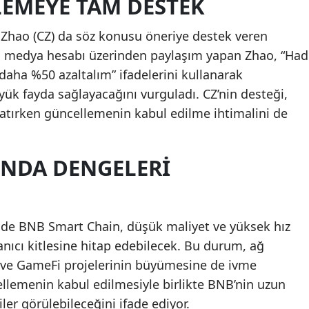
LEMEYE TAM DESTEK
Samsun
hao (CZ) da söz konusu öneriye destek veren
Siirt
l medya hesabı üzerinden paylaşım yapan Zhao, “Had
 daha %50 azaltalım” ifadelerini kullanarak
Sinop
k fayda sağlayacağını vurguladı. CZ’nin desteği,
Sivas
ratırken güncellemenin kabul edilme ihtimalini de
Tekirdağ
INDA DENGELERI
Tokat
Trabzon
Tunceli
inde BNB Smart Chain, düşük maliyet ve yüksek hız
lanıcı kitlesine hitap edebilecek. Bu durum, ağ
Şanlıurfa
FT ve GameFi projelerinin büyümesine de ivme
Uşak
cellemenin kabul edilmesiyle birlikte BNB’nin uzun
iler görülebileceğini ifade ediyor.
Van