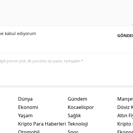
Yalova
Karabük
e kabul ediyorum
GÖNDE
Kilis
Osmaniye
Düzce
 ilgili yorum yok, ilk yorumu siz yazın, tartışalım *
Dünya
Gündem
Manşet
Ekonomi
Kocaelispor
Döviz K
Yaşam
Sağlık
Altın Fi
Kripto Para Haberleri
Teknoloji
Kripto 
Otomobil
Spor
Ekono