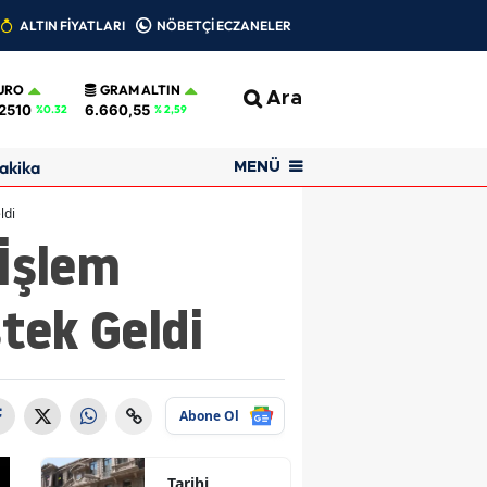
ALTIN FİYATLARI
NÖBETÇİ ECZANELER
URO
GRAM ALTIN
Ara
2510
6.660,55
%0.32
% 2,59
akika
MENÜ
ldi
 İşlem
stek Geldi
Abone Ol
Tarihi