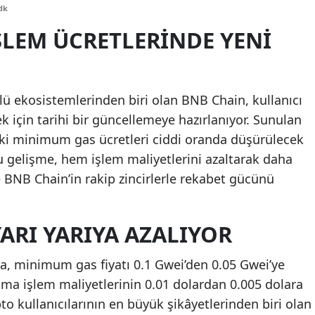
dk
Edirne
ŞLEM ÜCRETLERINDE YENI
Elazığ
Erzincan
lü ekosistemlerinden biri olan BNB Chain, kullanıcı
Erzurum
k için tarihi bir güncellemeye hazırlanıyor. Sunulan
Eskişehir
eki minimum gas ücretleri ciddi oranda düşürülecek
Bu gelişme, hem işlem maliyetlerini azaltarak daha
Gaziantep
 BNB Chain’in rakip zincirlerle rekabet gücünü
Giresun
Gümüşhane
YARI YARIYA AZALIYOR
Hakkari
a, minimum gas fiyatı 0.1 Gwei’den 0.05 Gwei’ye
Hatay
lama işlem maliyetlerinin 0.01 dolardan 0.005 dolara
to kullanıcılarının en büyük şikâyetlerinden biri olan
Isparta