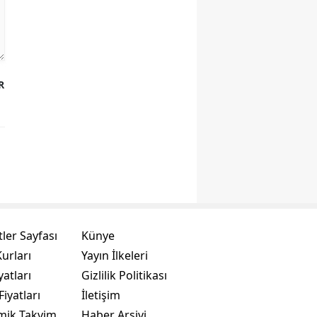
R
ler Sayfası
Künye
urları
Yayın İlkeleri
yatları
Gizlilik Politikası
Fiyatları
İletişim
mik Takvim
Haber Arşivi