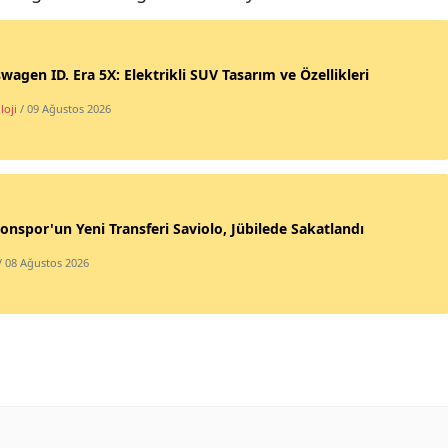
Yozgat
wagen ID. Era 5X: Elektrikli SUV Tasarım ve Özellikleri
Zonguldak
loji
/ 09 Ağustos 2026
Aksaray
Bayburt
Karaman
onspor'un Yeni Transferi Saviolo, Jübilede Sakatlandı
Kırıkkale
/ 08 Ağustos 2026
Batman
Şırnak
Bartın
Ardahan
Iğdır