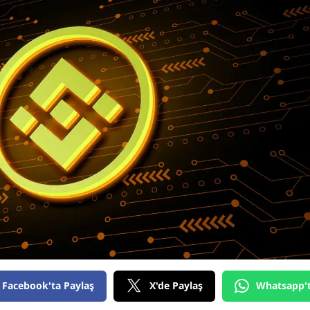
Bilecik
Bingöl
Bitlis
Bolu
Burdur
Bursa
Çanakkale
Çankırı
Çorum
Denizli
Facebook'ta Paylaş
X'de Paylaş
Whatsapp'
Diyarbakır