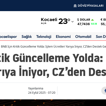
DÖVİZ PİYASALARI
Adana
Kocaeli
23
°
DOLAR
E
Adıyaman
47,7436
55,
Açık
%0.18
Afyonkarahisar
ocaelispor
Sağlık
Teknoloji
Ekonomi
Otomobil
Son D
Ağrı
BNB İçin Kritik Güncelleme Yolda: İşlem Ücretleri Yarıya İniyor, CZ’den Destek Ge
tik Güncelleme Yolda:
Amasya
Ankara
rıya İniyor, CZ’den De
Antalya
Artvin
Yayınlanma
Aydın
24 Eylül 2025 - 07:20
Balıkesir