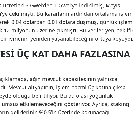
ücretleri 3 Gwei’den 1 Gwei’ye indirilmiş, Mayıs
Malatya
i’ye çekilmişti. Bu kararların ardından ortalama işlem
Manisa
yerek 0.04 dolardan 0.01 dolara düşmüş, günlük işlem
k 12 milyonun üzerine çıkmıştı. Bu veriler, yeni teklifi
Kahramanmaraş
 bir ivmenin yeniden yaşanabileceğini ortaya koyuyor
Mardin
TESI ÜÇ KAT DAHA FAZLASINA
Muğla
Muş
çıklamada, ağın mevcut kapasitesinin yalnızca
Nevşehir
dı. Mevcut altyapının, işlem hacmi üç katına çıksa
Niğde
eyde olduğu belirtiliyor. Bu da olası yoğunluk
olumsuz etkilemeyeceğini gösteriyor. Ayrıca, staking
Ordu
arın gelirlerinin %0.5’in üzerinde korunacağı
Rize
Sakarya