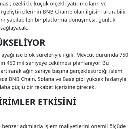
ası, özellikle küçük ölçekli yatırımcıların ve
Mersin
liştiricilerinin BNB Chain’e olan ilgisini artırabilir.
em yapılabilen bir platforma dönüşmesi, günlük
İstanbul
 sağlayacak.
İzmir
ÜKSELIYOR
Kars
 ayağı ise blok süreleriyle ilgili. Mevcut durumda 750
Kastamonu
nın 450 milisaniyeye çekilmesi planlanıyor. Bu
Kayseri
ı artırarak ağın saniye başına gerçekleştirdiği işlem
ece BNB Chain, Solana ve Base gibi yüksek hızlarıyla
Kırklareli
daha güçlü bir rekabet içerisine girecek.
Kırşehir
IRIMLER ETKISINI
Kocaeli
Konya
benzer adımlarla işlem maliyetlerini önemli ölçüde
Kütahya