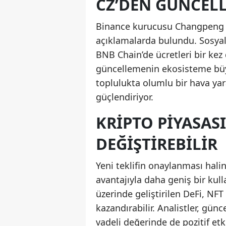
CZ’DEN GÜNCEL
Binance kurucusu Changpeng Z
açıklamalarda bulundu. Sosya
BNB Chain’de ücretleri bir kez
güncellemenin ekosisteme büyü
toplulukta olumlu bir hava ya
güçlendiriyor.
KRIPTO PIYASAS
DEĞIŞTIREBILIR
Yeni teklifin onaylanması hal
avantajıyla daha geniş bir kul
üzerinde geliştirilen DeFi, N
kazandırabilir. Analistler, gün
vadeli değerinde de pozitif etk