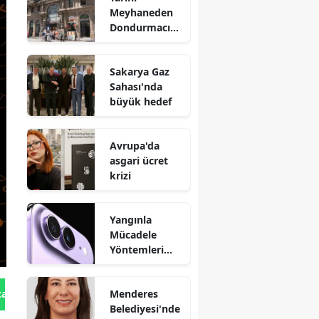
Meyhaneden
Dondurmacıya
Geçiş
Sakarya Gaz
Sahası'nda
büyük hedef
Avrupa'da
asgari ücret
krizi
Yangınla
Mücadele
Yöntemleri
Değerlendiriliy
or
Menderes
tan Gönder
Belediyesi'nde