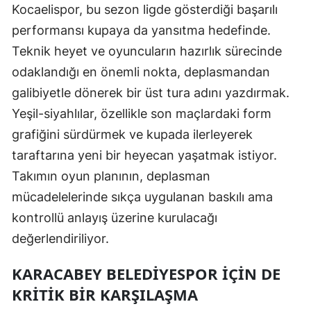
Kocaelispor, bu sezon ligde gösterdiği başarılı
Samsun
performansı kupaya da yansıtma hedefinde.
Teknik heyet ve oyuncuların hazırlık sürecinde
Siirt
odaklandığı en önemli nokta, deplasmandan
Sinop
galibiyetle dönerek bir üst tura adını yazdırmak.
Sivas
Yeşil-siyahlılar, özellikle son maçlardaki form
grafiğini sürdürmek ve kupada ilerleyerek
Tekirdağ
taraftarına yeni bir heyecan yaşatmak istiyor.
Tokat
Takımın oyun planının, deplasman
Trabzon
mücadelelerinde sıkça uygulanan baskılı ama
kontrollü anlayış üzerine kurulacağı
Tunceli
değerlendiriliyor.
Şanlıurfa
KARACABEY BELEDIYESPOR İÇIN DE
Uşak
KRITIK BIR KARŞILAŞMA
Van