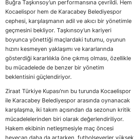
Buğra Taşkınsoy’un performansına çevrildi. Hem
Kocaelispor hem de Karacabey Belediyespor
Yalova
cephesi, karşılaşmanın adil ve akıcı bir yönetimle
Karabük
geçmesini bekliyor. Taşkınsoy’un kariyeri
Kilis
boyunca yönettiği maçlardaki tutumu, oyunun
hızını kesmeyen yaklaşımı ve kararlarında
Osmaniye
gösterdiği kararlılıkla öne çıkmış olması, özellikle
Düzce
bu mücadelede de benzer bir yönetim
beklentisini güçlendiriyor.
Ziraat Türkiye Kupası’nın bu turunda Kocaelispor
ile Karacabey Belediyespor arasında oynanacak
karşılaşma, iki takım açısından da sezonun kritik
mücadelelerinden biri olarak değerlendiriliyor.
Hakem ekibinin netleşmesiyle maç öncesi
heyecan daha da artarken, futbolseverler yüksek