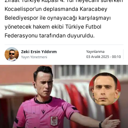
Ziraat Türkiye Kupası 4. Tur heyecanı sürerken
Bilecik
Kocaelispor’un deplasmanda Karacabey
Belediyespor ile oynayacağı karşılaşmayı
Bingöl
yönetecek hakem ekibi Türkiye Futbol
Bitlis
Federasyonu tarafından duyuruldu.
Bolu
Zeki Ersin Yıldırım
Yayınlanma
Burdur
03 Aralık 2025 - 00:10
Yayın Yönetmeni
Bursa
Çanakkale
Çankırı
Çorum
Denizli
Diyarbakır