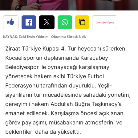
Edirne
Elazığ
Erzincan
KAYNAK: Zeki Ersin Yıldırım
Okunma Süresi: 3 dk
Erzurum
Ziraat Türkiye Kupası 4. Tur heyecanı sürerken
Kocaelispor’un deplasmanda Karacabey
Eskişehir
Belediyespor ile oynayacağı karşılaşmayı
Gaziantep
yönetecek hakem ekibi Türkiye Futbol
Giresun
Federasyonu tarafından duyuruldu. Yeşil-
siyahlıların tur mücadelesinde sahadaki yönetim,
Gümüşhane
deneyimli hakem Abdullah Buğra Taşkınsoy’a
Hakkari
emanet edilecek. Karşılaşma öncesi açıklanan
Hatay
görev paylaşımı, müsabakanın atmosferini ve
beklentileri daha da yükseltti.
Isparta