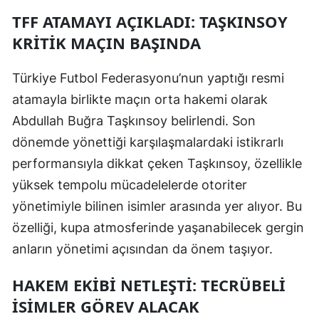
TFF ATAMAYI AÇIKLADI: TAŞKINSOY
Mersin
KRITIK MAÇIN BAŞINDA
İstanbul
Türkiye Futbol Federasyonu’nun yaptığı resmi
İzmir
atamayla birlikte maçın orta hakemi olarak
Kars
Abdullah Buğra Taşkınsoy belirlendi. Son
Kastamonu
dönemde yönettiği karşılaşmalardaki istikrarlı
performansıyla dikkat çeken Taşkınsoy, özellikle
Kayseri
yüksek tempolu mücadelelerde otoriter
Kırklareli
yönetimiyle bilinen isimler arasında yer alıyor. Bu
Kırşehir
özelliği, kupa atmosferinde yaşanabilecek gergin
anların yönetimi açısından da önem taşıyor.
Kocaeli
HAKEM EKIBI NETLEŞTI: TECRÜBELI
Konya
İSIMLER GÖREV ALACAK
Kütahya