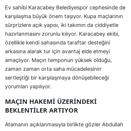
Ev sahibi Karacabey Belediyespor cephesinde de
Yozgat
karşılaşma büyük önem taşıyor. Kupa maçlarının
Zonguldak
sürprizlere açık yapısı, iki takımın da ciddiyetle
hazırlanmasını zorunlu kılıyor. Karacabey ekibi,
Aksaray
özellikle kendi sahasında taraftar desteğini
Bayburt
arkasına alarak tur için avantaj elde etmeyi
Karaman
amaçlıyor. Maçın temponun yüksek olduğu,
zaman zaman orta saha mücadelesinin
Kırıkkale
sertleştiği bir karşılaşmaya dönüşebileceği
Batman
yorumları yapılıyor.
Şırnak
MAÇIN HAKEMI ÜZERINDEKI
Bartın
BEKLENTILER ARTIYOR
Ardahan
Atamanın açıklanmasıyla birlikte gözler Abdullah
Iğdır