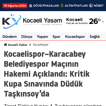
09 Ağustos 2026
DÖVİZ PİYASALARI
ALTIN FİYATLARI
NÖBETÇİ
Adana
Kocaeli
26
°
Adıyaman
Parçalı az bulutlu
Afyonkarahisar
Gündem
Dünya
Yaşam
Spor
Kocaelispor
Sağlık
Ağrı
Kocaelispor
Kocaeli Haber
Kocaelispor–Karacabey
Amasya
Belediyespor Maçının
Ankara
Hakemi Açıklandı: Kritik
Antalya
Kupa Sınavında Düdük
Artvin
Taşkınsoy’da
Aydın
Balıkesir