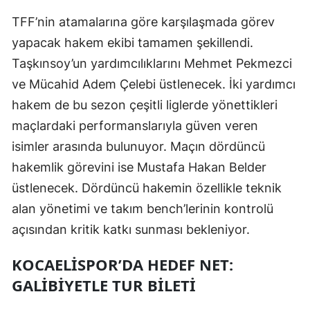
Malatya
TFF’nin atamalarına göre karşılaşmada görev
yapacak hakem ekibi tamamen şekillendi.
Manisa
Taşkınsoy’un yardımcılıklarını Mehmet Pekmezci
Kahramanmaraş
ve Mücahid Adem Çelebi üstlenecek. İki yardımcı
hakem de bu sezon çeşitli liglerde yönettikleri
Mardin
maçlardaki performanslarıyla güven veren
Muğla
isimler arasında bulunuyor. Maçın dördüncü
Muş
hakemlik görevini ise Mustafa Hakan Belder
üstlenecek. Dördüncü hakemin özellikle teknik
Nevşehir
alan yönetimi ve takım bench’lerinin kontrolü
Niğde
açısından kritik katkı sunması bekleniyor.
Ordu
KOCAELISPOR’DA HEDEF NET:
Rize
GALIBIYETLE TUR BILETI
Sakarya