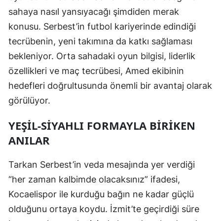
sahaya nasıl yansıyacağı şimdiden merak
Yalova
konusu. Serbest’in futbol kariyerinde edindiği
Karabük
tecrübenin, yeni takımına da katkı sağlaması
bekleniyor. Orta sahadaki oyun bilgisi, liderlik
Kilis
özellikleri ve maç tecrübesi, Amed ekibinin
Osmaniye
hedefleri doğrultusunda önemli bir avantaj olarak
görülüyor.
Düzce
YEŞIL-SIYAHLI FORMAYLA BIRIKEN
ANILAR
Tarkan Serbest’in veda mesajında yer verdiği
“her zaman kalbimde olacaksınız” ifadesi,
Kocaelispor ile kurduğu bağın ne kadar güçlü
olduğunu ortaya koydu. İzmit’te geçirdiği süre