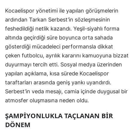
Mersin
Kocaelispor yönetimi ile yapılan görüşmelerin
ardından Tarkan Serbest’in sözleşmesinin
İstanbul
feshedildiği netlik kazandı. Yeşil-siyahlı forma
İzmir
altında geçirdiği süre boyunca orta sahada
Kars
gösterdiği mücadeleci performansla dikkat
çeken futbolcu, ayrılık kararını kamuoyuna bizzat
Kastamonu
duyurmayı tercih etti. Sosyal medya üzerinden
Kayseri
yapılan açıklama, kısa sürede Kocaelispor
Kırklareli
taraftarları arasında geniş yankı uyandırdı.
Serbest’in veda mesajı, camia içinde duygusal bir
Kırşehir
atmosfer oluşmasına neden oldu.
Kocaeli
ŞAMPIYONLUKLA TAÇLANAN BIR
Konya
DÖNEM
Kütahya