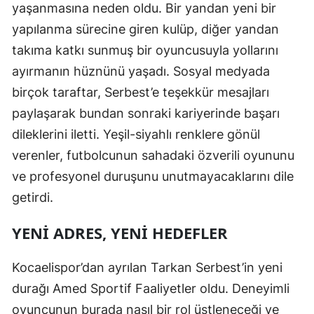
yaşanmasına neden oldu. Bir yandan yeni bir
Yozgat
yapılanma sürecine giren kulüp, diğer yandan
takıma katkı sunmuş bir oyuncusuyla yollarını
Zonguldak
ayırmanın hüznünü yaşadı. Sosyal medyada
Aksaray
birçok taraftar, Serbest’e teşekkür mesajları
Bayburt
paylaşarak bundan sonraki kariyerinde başarı
dileklerini iletti. Yeşil-siyahlı renklere gönül
Karaman
verenler, futbolcunun sahadaki özverili oyununu
Kırıkkale
ve profesyonel duruşunu unutmayacaklarını dile
getirdi.
Batman
Şırnak
YENI ADRES, YENI HEDEFLER
Bartın
Kocaelispor’dan ayrılan Tarkan Serbest’in yeni
Ardahan
durağı Amed Sportif Faaliyetler oldu. Deneyimli
oyuncunun burada nasıl bir rol üstleneceği ve
Iğdır