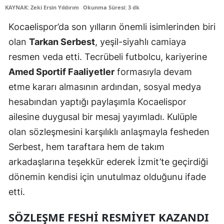
KAYNAK: Zeki Ersin Yıldırım
Okunma Süresi: 3 dk
Edirne
Kocaelispor’da son yılların önemli isimlerinden biri
Elazığ
olan
Tarkan Serbest
, yeşil-siyahlı camiaya
Erzincan
resmen veda etti. Tecrübeli futbolcu, kariyerine
Amed Sportif Faaliyetler
formasıyla devam
Erzurum
etme kararı almasının ardından, sosyal medya
Eskişehir
hesabından yaptığı paylaşımla Kocaelispor
Gaziantep
ailesine duygusal bir mesaj yayımladı. Kulüple
olan sözleşmesini karşılıklı anlaşmayla fesheden
Giresun
Serbest, hem taraftara hem de takım
Gümüşhane
arkadaşlarına teşekkür ederek İzmit’te geçirdiği
Hakkari
dönemin kendisi için unutulmaz olduğunu ifade
etti.
Hatay
SÖZLEŞME FESHI RESMIYET KAZANDI
Isparta