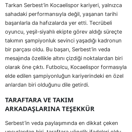
Tarkan Serbest’in Kocaelispor kariyeri, yalnızca
Malatya
sahadaki performansıyla değil, yaşanan tarihi
Manisa
başarılarla da hafızalarda yer etti. Tecrübeli
oyuncu, yeşil-siyahlı ekipte görev aldığı süreçte
Kahramanmaraş
takımın şampiyonluk sevinci yaşadığı kadronun
Mardin
bir parçası oldu. Bu başarı, Serbest’in veda
Muğla
mesajında özellikle altını çizdiği noktalardan biri
olarak öne çıktı. Futbolcu, Kocaelispor formasıyla
Muş
elde edilen şampiyonluğun kariyerindeki en özel
Nevşehir
anlardan biri olduğunu dile getirdi.
Niğde
TARAFTARA VE TAKIM
Ordu
ARKADAŞLARINA TEŞEKKÜR
Rize
Serbest’in veda paylaşımında en dikkat çeken
Sakarya
unsurlardan biri, taraftara yönelik ifadeleri oldu.