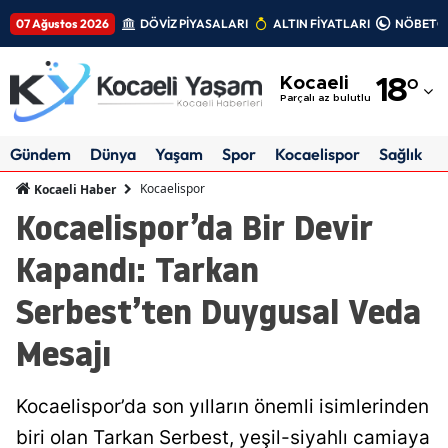
07 Ağustos 2026
DÖVİZ PİYASALARI
ALTIN FİYATLARI
NÖBETÇİ
Adana
Kocaeli
18
°
Adıyaman
Parçalı az bulutlu
Afyonkarahisar
Gündem
Dünya
Yaşam
Spor
Kocaelispor
Sağlık
Ağrı
Kocaelispor
Kocaeli Haber
Kocaelispor’da Bir Devir
Amasya
Kapandı: Tarkan
Ankara
Serbest’ten Duygusal Veda
Antalya
Mesajı
Artvin
Aydın
Kocaelispor’da son yılların önemli isimlerinden
Balıkesir
biri olan Tarkan Serbest, yeşil-siyahlı camiaya