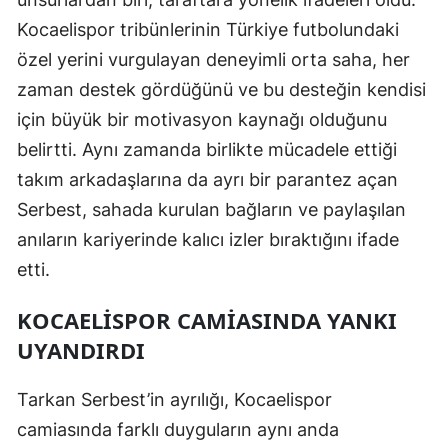
Kocaelispor tribünlerinin Türkiye futbolundaki
Samsun
özel yerini vurgulayan deneyimli orta saha, her
Siirt
zaman destek gördüğünü ve bu desteğin kendisi
Sinop
için büyük bir motivasyon kaynağı olduğunu
belirtti. Aynı zamanda birlikte mücadele ettiği
Sivas
takım arkadaşlarına da ayrı bir parantez açan
Tekirdağ
Serbest, sahada kurulan bağların ve paylaşılan
Tokat
anıların kariyerinde kalıcı izler bıraktığını ifade
etti.
Trabzon
KOCAELISPOR CAMIASINDA YANKI
Tunceli
UYANDIRDI
Şanlıurfa
Tarkan Serbest’in ayrılığı, Kocaelispor
Uşak
camiasında farklı duyguların aynı anda
Van