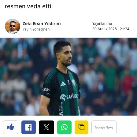
resmen veda etti.
Bilecik
Bingöl
Zeki Ersin Yıldırım
Yayınlanma
30 Aralık 2025 - 21:24
Yayın Yönetmeni
Bitlis
Bolu
Burdur
Bursa
Çanakkale
Çankırı
Çorum
Denizli
Diyarbakır