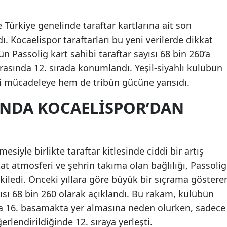
Edirne
e Türkiye genelinde taraftar kartlarına ait son
Elazığ
. Kocaelispor taraftarları bu yeni verilerde dikkat
ün Passolig kart sahibi taraftar sayısı 68 bin 260’a
Erzincan
arasında 12. sırada konumlandı. Yeşil-siyahlı kulübün
Erzurum
ki mücadeleye hem de tribün gücüne yansıdı.
Eskişehir
INDA KOCAELISPOR’DAN
Gaziantep
Giresun
esiyle birlikte taraftar kitlesinde ciddi bir artış
Gümüşhane
at atmosferi ve şehrin takıma olan bağlılığı, Passolig
tkiledi. Önceki yıllara göre büyük bir sıçrama göstere
Hakkari
ısı 68 bin 260 olarak açıklandı. Bu rakam, kulübün
Hatay
da 16. basamakta yer almasına neden olurken, sadece
Isparta
erlendirildiğinde 12. sıraya yerleşti.