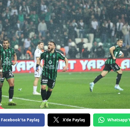
Bilecik
Bingöl
Bitlis
Bolu
Burdur
Bursa
Çanakkale
Çankırı
Çorum
Denizli
Facebook'ta Paylaş
X'de Paylaş
Whatsapp'
Diyarbakır