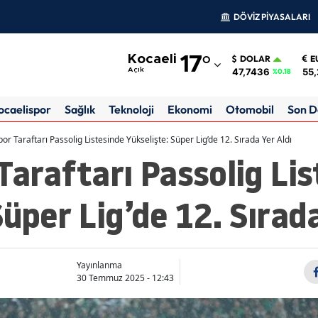
DÖVİZ PİYASALARI
Adana
Kocaeli
17
°
DOLAR
E
Adıyaman
47,7436
55,
Açık
%0.18
Afyonkarahisar
ocaelispor
Sağlık
Teknoloji
Ekonomi
Otomobil
Son D
Ağrı
or Taraftarı Passolig Listesinde Yükselişte: Süper Lig’de 12. Sırada Yer Aldı
Taraftarı Passolig Li
Amasya
Ankara
Süper Lig’de 12. Sırad
Antalya
Artvin
Yayınlanma
Aydın
30 Temmuz 2025 - 12:43
Balıkesir