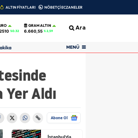
ALTIN FİYATLARI
NÖBETÇİ ECZANELER
URO
GRAM ALTIN
Ara
2510
6.660,55
%0.32
% 2,59
akika
MENÜ
stesinde
a Yer Aldı
Abone Ol
İstanbul'da