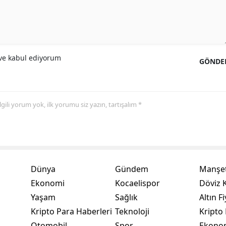
Yozgat
Zonguldak
e kabul ediyorum
Aksaray
GÖNDE
Bayburt
Karaman
 ilgili yorum yok, ilk yorumu siz yazın, tartışalım *
Kırıkkale
Batman
Şırnak
Dünya
Gündem
Manşet
Ekonomi
Kocaelispor
Döviz K
Bartın
Yaşam
Sağlık
Altın Fi
Ardahan
Kripto Para Haberleri
Teknoloji
Kripto 
Otomobil
Spor
Ekono
Iğdır