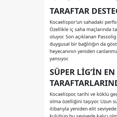
TARAFTAR DESTE
Kocaelispor'un sahadaki perfor
Özellikle iç saha maçlarında ta
oluyor. Son açıklanan Passolig
duygusal bir bağlılığın da göst
heyecanının yeniden canlanmas
yansıyor.
SÜPER LIG’IN E
TARAFTARLARIN
Kocaelispor, tarihi ve köklü g
olma özelliğini taşıyor. Uzun 
itibarıyla yeniden elit seviyede
kulübün bu seviyede kalıcı ol