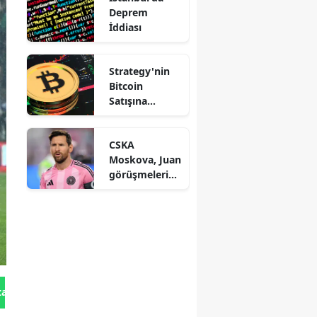
Deprem
İddiası
Strategy'nin
Bitcoin
Satışına
Saylor'dan
Açıklama
CSKA
Moskova, Juan
görüşmelerind
en çekildi
tan Gönder