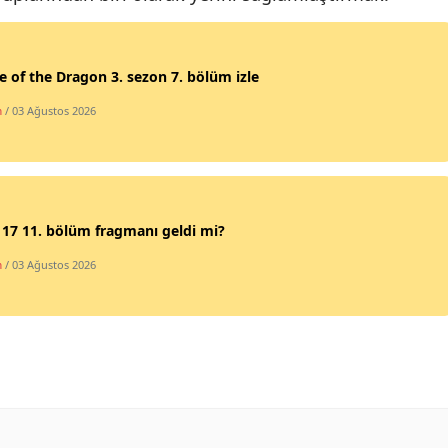
Samsun
Siirt
 of the Dragon 3. sezon 7. bölüm izle
m
/ 03 Ağustos 2026
Sinop
Sivas
Tekirdağ
17 11. bölüm fragmanı geldi mi?
Tokat
m
/ 03 Ağustos 2026
Trabzon
Tunceli
Şanlıurfa
Uşak
Van