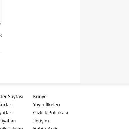
R
ler Sayfası
Künye
urları
Yayın İlkeleri
yatları
Gizlilik Politikası
Fiyatları
İletişim
mik Takvim
Haber Arşivi