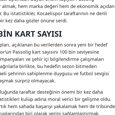
yer almak, hem marka değeri hem de ekonomik açıdan
Malatya
 Bu istatistikler, Kocaelispor taraftarının ne denli
Manisa
ir kez daha gözler önüne serdi.
Kahramanmaraş
BIN KART SAYISI
Mardin
pları, açıklanan bu verilerden sonra yeni bir hedef
Muğla
r'un Passolig kart sayısını 100 bin seviyesine
panyaları ve şehir içi bilgilendirme çalışmaları
Muş
çağrılarla birlikte, bu hedefin sezon bitmeden
Nevşehir
aeli şehrinin sahiplenme duygusu ve futbol sevgisi
aşmak sürpriz olmayacak.
Niğde
uluğunda taraftar desteğinin önemi bir kez daha
Ordu
atistikleri kulüp adına moral verici bir gelişme oldu.
Rize
 artık hem sahada başarıyı yakalamak hem de tribünde
ruplarından biri olarak yerini sağlamlaştırmak.
Sakarya