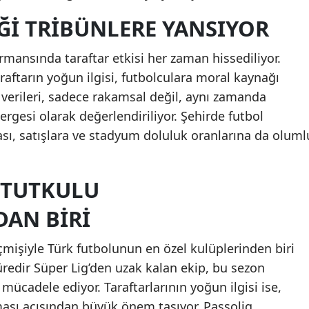
Mersin
ĞI TRIBÜNLERE YANSIYOR
İstanbul
mansında taraftar etkisi her zaman hissediliyor.
İzmir
raftarın yoğun ilgisi, futbolculara moral kaynağı
 verileri, sadece rakamsal değil, aynı zamanda
Kars
ergesi olarak değerlendiriliyor. Şehirde futbol
Kastamonu
ı, satışlara ve stadyum doluluk oranlarına da oluml
Kayseri
N TUTKULU
Kırklareli
DAN BIRI
Kırşehir
Kocaeli
eçmişiyle Türk futbolunun en özel kulüplerinden biri
süredir Süper Lig’den uzak kalan ekip, bu sezon
Konya
 mücadele ediyor. Taraftarlarının yoğun ilgisi ise,
Kütahya
ması açısından büyük önem taşıyor. Passolig