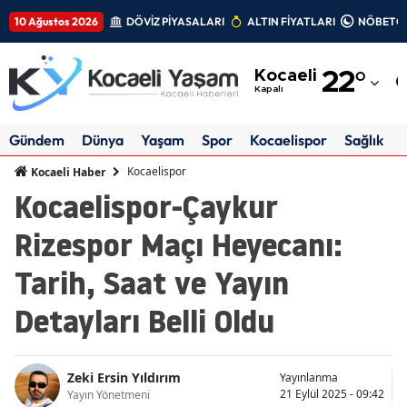
10 Ağustos 2026
DÖVİZ PİYASALARI
ALTIN FİYATLARI
NÖBETÇİ
Adana
Kocaeli
22
°
Adıyaman
Kapalı
Afyonkarahisar
Gündem
Dünya
Yaşam
Spor
Kocaelispor
Sağlık
Ağrı
Kocaelispor
Kocaeli Haber
Kocaelispor-Çaykur
Amasya
Rizespor Maçı Heyecanı:
Ankara
Tarih, Saat ve Yayın
Antalya
Detayları Belli Oldu
Artvin
Aydın
Zeki Ersin Yıldırım
Yayınlanma
Balıkesir
21 Eylül 2025 - 09:42
Yayın Yönetmeni