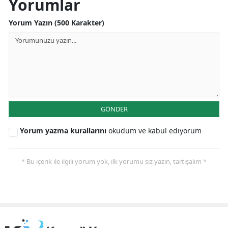
Yorumlar
Yozgat
Yorum Yazın (500 Karakter)
Zonguldak
Aksaray
Bayburt
Karaman
GÖNDER
Kırıkkale
Yorum yazma kurallarını
okudum ve kabul ediyorum
Batman
* Bu içerik ile ilgili yorum yok, ilk yorumu siz yazın, tartışalım *
Şırnak
Bartın
Ardahan
Iğdır