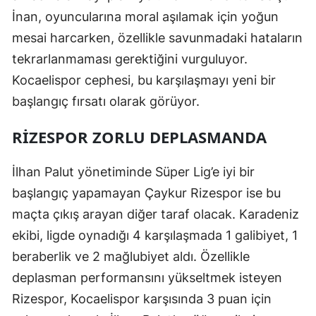
İnan, oyuncularına moral aşılamak için yoğun
Mersin
mesai harcarken, özellikle savunmadaki hataların
İstanbul
tekrarlanmaması gerektiğini vurguluyor.
İzmir
Kocaelispor cephesi, bu karşılaşmayı yeni bir
başlangıç fırsatı olarak görüyor.
Kars
RIZESPOR ZORLU DEPLASMANDA
Kastamonu
Kayseri
İlhan Palut yönetiminde Süper Lig’e iyi bir
başlangıç yapamayan Çaykur Rizespor ise bu
Kırklareli
maçta çıkış arayan diğer taraf olacak. Karadeniz
Kırşehir
ekibi, ligde oynadığı 4 karşılaşmada 1 galibiyet, 1
Kocaeli
beraberlik ve 2 mağlubiyet aldı. Özellikle
deplasman performansını yükseltmek isteyen
Konya
Rizespor, Kocaelispor karşısında 3 puan için
Kütahya