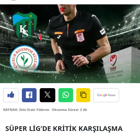
Bilecik
Bingöl
Bitlis
Bolu
Burdur
Bursa
Çanakkale
Çankırı
Çorum
KAYNAK: Zeki Ersin Yıldırım
Okunma Süresi: 2 dk
Denizli
SÜPER LIG’DE KRITIK KARŞILAŞMA
Diyarbakır