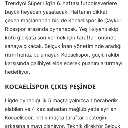
Trendyol Süper Lig’in 6. haftası futbolseverlere
Edirne
büyük heyecan yaşatacak. Haftanın dikkat
Elazığ
çeken maçlarından biri de Kocaelispor ile Çaykur
Rizespor arasında oynanacak. Yeşil-siyahlı ekip,
Erzincan
kötü gidişata son vermek için taraftarı önünde
Erzurum
sahaya çıkacak. Selçuk İnan yönetiminde aradığı
Eskişehir
ritmi henüz bulamayan Kocaelispor, güçlü rakibi
karşısında galibiyet elde ederek puanını artırmayı
Gaziantep
hedefliyor.
Giresun
KOCAELISPOR ÇIKIŞ PEŞINDE
Gümüşhane
Ligde oynadığı ilk 5 maçta yalnızca 1 beraberlik
Hakkari
alabilen ve 4 kez sahadan mağlubiyetle ayrılan
Hatay
Kocaelispor, kritik maçta taraftar desteğini
Isparta
arkasına almayı planlıyor. Teknik direktör Selçuk