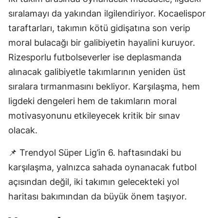
sıralamayı da yakından ilgilendiriyor. Kocaelispor
Samsun
taraftarları, takımın kötü gidişatına son verip
Siirt
moral bulacağı bir galibiyetin hayalini kuruyor.
Sinop
Rizesporlu futbolseverler ise deplasmanda
alınacak galibiyetle takımlarının yeniden üst
Sivas
sıralara tırmanmasını bekliyor. Karşılaşma, hem
Tekirdağ
ligdeki dengeleri hem de takımların moral
motivasyonunu etkileyecek kritik bir sınav
Tokat
olacak.
Trabzon
📌 Trendyol Süper Lig’in 6. haftasındaki bu
Tunceli
karşılaşma, yalnızca sahada oynanacak futbol
Şanlıurfa
açısından değil, iki takımın gelecekteki yol
haritası bakımından da büyük önem taşıyor.
Uşak
Van