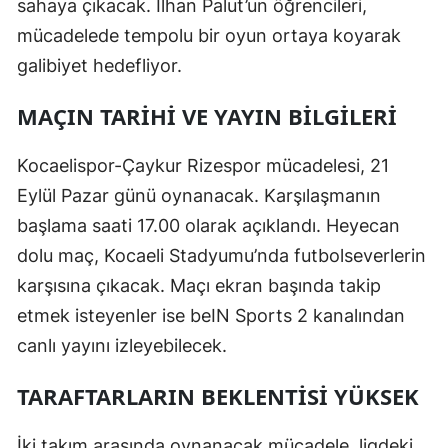
sahaya çıkacak. İlhan Palut’un öğrencileri,
Malatya
mücadelede tempolu bir oyun ortaya koyarak
galibiyet hedefliyor.
Manisa
MAÇIN TARIHI VE YAYIN BILGILERI
Kahramanmaraş
Mardin
Kocaelispor-Çaykur Rizespor mücadelesi, 21
Eylül Pazar günü oynanacak. Karşılaşmanın
Muğla
başlama saati 17.00 olarak açıklandı. Heyecan
Muş
dolu maç, Kocaeli Stadyumu’nda futbolseverlerin
Nevşehir
karşısına çıkacak. Maçı ekran başında takip
etmek isteyenler ise beIN Sports 2 kanalından
Niğde
canlı yayını izleyebilecek.
Ordu
TARAFTARLARIN BEKLENTISI YÜKSEK
Rize
Sakarya
İki takım arasında oynanacak mücadele, ligdeki