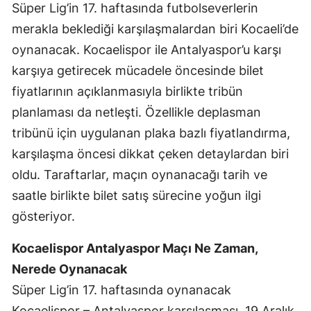
Süper Lig’in 17. haftasında futbolseverlerin
Edirne
merakla beklediği karşılaşmalardan biri Kocaeli’de
Elazığ
oynanacak. Kocaelispor ile Antalyaspor’u karşı
karşıya getirecek mücadele öncesinde bilet
Erzincan
fiyatlarının açıklanmasıyla birlikte tribün
Erzurum
planlaması da netleşti. Özellikle deplasman
Eskişehir
tribünü için uygulanan plaka bazlı fiyatlandırma,
karşılaşma öncesi dikkat çeken detaylardan biri
Gaziantep
oldu. Taraftarlar, maçın oynanacağı tarih ve
Giresun
saatle birlikte bilet satış sürecine yoğun ilgi
gösteriyor.
Gümüşhane
Hakkari
Kocaelispor Antalyaspor Maçı Ne Zaman,
Nerede Oynanacak
Hatay
Süper Lig’in 17. haftasında oynanacak
Isparta
Kocaelispor – Antalyaspor karşılaşması, 19 Aralık