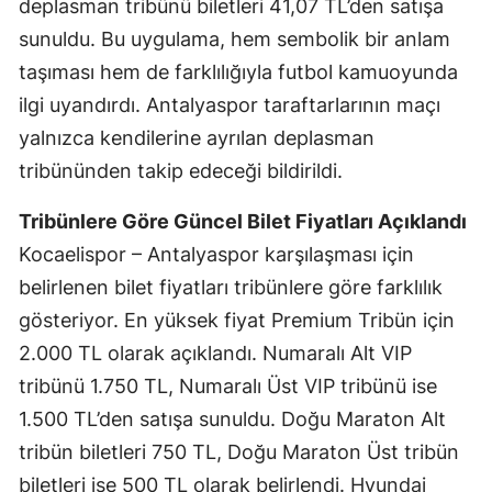
deplasman tribünü biletleri 41,07 TL’den satışa
Samsun
sunuldu. Bu uygulama, hem sembolik bir anlam
taşıması hem de farklılığıyla futbol kamuoyunda
Siirt
ilgi uyandırdı. Antalyaspor taraftarlarının maçı
Sinop
yalnızca kendilerine ayrılan deplasman
tribününden takip edeceği bildirildi.
Sivas
Tekirdağ
Tribünlere Göre Güncel Bilet Fiyatları Açıklandı
Kocaelispor – Antalyaspor karşılaşması için
Tokat
belirlenen bilet fiyatları tribünlere göre farklılık
Trabzon
gösteriyor. En yüksek fiyat Premium Tribün için
Tunceli
2.000 TL olarak açıklandı. Numaralı Alt VIP
tribünü 1.750 TL, Numaralı Üst VIP tribünü ise
Şanlıurfa
1.500 TL’den satışa sunuldu. Doğu Maraton Alt
Uşak
tribün biletleri 750 TL, Doğu Maraton Üst tribün
biletleri ise 500 TL olarak belirlendi. Hyundai
Van