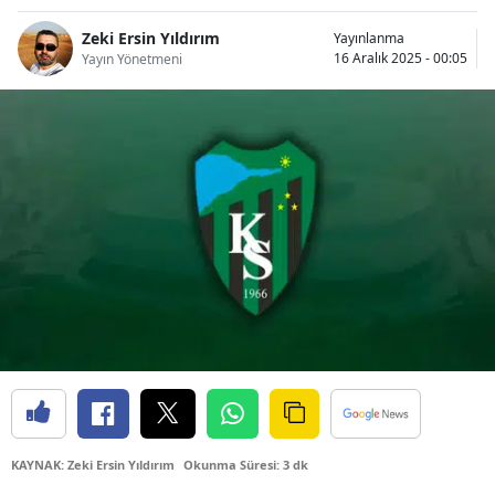
Bilecik
Zeki Ersin Yıldırım
Yayınlanma
16 Aralık 2025 - 00:05
Yayın Yönetmeni
Bingöl
Bitlis
Bolu
Burdur
Bursa
Çanakkale
Çankırı
Çorum
Denizli
KAYNAK: Zeki Ersin Yıldırım
Okunma Süresi: 3 dk
Diyarbakır