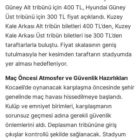
Güney Alt tribünü için 400 TL, Hyundai Güney
Yozgat
Üst tribünü için 300 TL fiyat açıklandı. Kuzey
Zonguldak
Kale Arkası Alt tribün biletleri 400 TL’den, Kuzey
Kale Arkası Üst tribün biletleri ise 300 TL’den
Aksaray
taraftarlarla buluştu. Fiyat skalasının geniş
Bayburt
tutulmasıyla her kesimden taraftarın stadyumda
Karaman
yer alması hedefleniyor.
Kırıkkale
Maç Öncesi Atmosfer ve Güvenlik Hazırlıkları
Kocaeli’de oynanacak karşılaşma öncesinde şehir
Batman
genelinde maç havası hissedilmeye başlandı.
Şırnak
Kulüp ve emniyet birimleri, karşılaşmanın
Bartın
sorunsuz geçmesi adına gerekli güvenlik
önlemlerini aldı. Deplasman tribününe giriş
Ardahan
çıkışlar kontrollü şekilde sağlanacak. Stadyum
Iğdır