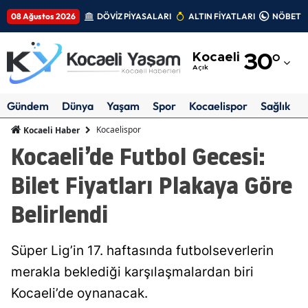
08 Ağustos 2026
DÖVİZ PİYASALARI
ALTIN FİYATLARI
NÖBETÇİ
Adana
Kocaeli
30
°
Adıyaman
Açık
Afyonkarahisar
Gündem
Dünya
Yaşam
Spor
Kocaelispor
Sağlık
Ağrı
Kocaelispor
Kocaeli Haber
Kocaeli’de Futbol Gecesi:
Amasya
Bilet Fiyatları Plakaya Göre
Ankara
Belirlendi
Antalya
Artvin
Süper Lig’in 17. haftasında futbolseverlerin
Aydın
merakla beklediği karşılaşmalardan biri
Kocaeli’de oynanacak.
Balıkesir