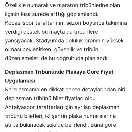
Özellikle numaralı ve maraton tribünlerine olan
Malatya
ilginin kısa sürede arttığı gözlemlendi.
Manisa
Kocaelispor taraftarının, sezon boyunca takımına
verdiği destek bu maçta da tribünlere
Kahramanmaraş
yansıyacak. Stadyumda doluluk oranının yüksek
Mardin
olması beklenirken, güvenlik ve tribün
Muğla
düzenlemeleri de bu doğrultuda planlandı.
Muş
Deplasman Tribününde Plakaya Göre Fiyat
Uygulaması
Nevşehir
Karşılaşmanın en dikkat çeken detaylarından biri
Niğde
deplasman tribünü bilet fiyatları oldu.
Ordu
Antalyaspor taraftarları için ayrılan deplasman
tribünü biletleri, iki şehrin plaka numaralarına
Rize
atıfta bulunacak şekilde belirlendi. Buna göre
Sakarya