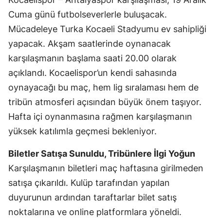
Mersin
Cuma günü futbolseverlerle buluşacak.
Mücadeleye Turka Kocaeli Stadyumu ev sahipliği
İstanbul
yapacak. Akşam saatlerinde oynanacak
İzmir
karşılaşmanın başlama saati 20.00 olarak
açıklandı. Kocaelispor’un kendi sahasında
Kars
oynayacağı bu maç, hem lig sıralaması hem de
Kastamonu
tribün atmosferi açısından büyük önem taşıyor.
Kayseri
Hafta içi oynanmasına rağmen karşılaşmanın
yüksek katılımla geçmesi bekleniyor.
Kırklareli
Kırşehir
Biletler Satışa Sunuldu, Tribünlere İlgi Yoğun
Karşılaşmanın biletleri maç haftasına girilmeden
Kocaeli
satışa çıkarıldı. Kulüp tarafından yapılan
Konya
duyurunun ardından taraftarlar bilet satış
noktalarına ve online platformlara yöneldi.
Kütahya